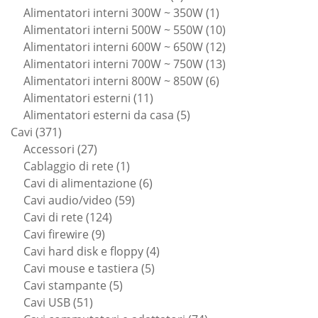
prodotti
1
Alimentatori interni 300W ~ 350W
1
prodotto
10
Alimentatori interni 500W ~ 550W
10
prodotti
12
Alimentatori interni 600W ~ 650W
12
prodotti
13
Alimentatori interni 700W ~ 750W
13
6
prodotti
Alimentatori interni 800W ~ 850W
6
11
prodotti
Alimentatori esterni
11
prodotti
5
Alimentatori esterni da casa
5
371
prodotti
Cavi
371
prodotti
27
Accessori
27
prodotti
1
Cablaggio di rete
1
prodotto
6
Cavi di alimentazione
6
59
prodotti
Cavi audio/video
59
124
prodotti
Cavi di rete
124
9
prodotti
Cavi firewire
9
prodotti
4
Cavi hard disk e floppy
4
5
prodotti
Cavi mouse e tastiera
5
5
prodotti
Cavi stampante
5
51
prodotti
Cavi USB
51