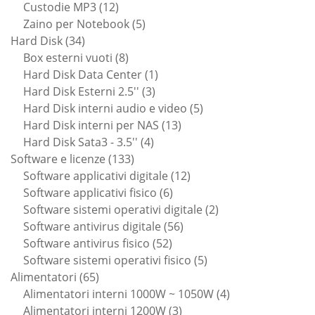
12
prodotto
Custodie MP3
12
prodotti
5
Zaino per Notebook
5
34
prodotti
Hard Disk
34
prodotti
8
Box esterni vuoti
8
prodotti
1
Hard Disk Data Center
1
3
prodotto
Hard Disk Esterni 2.5''
3
prodotti
5
Hard Disk interni audio e video
5
13
prodotti
Hard Disk interni per NAS
13
4
prodotti
Hard Disk Sata3 - 3.5''
4
133
prodotti
Software e licenze
133
prodotti
12
Software applicativi digitale
12
6
prodotti
Software applicativi fisico
6
prodotti
2
Software sistemi operativi digitale
2
56
prodotti
Software antivirus digitale
56
52
prodotti
Software antivirus fisico
52
prodotti
5
Software sistemi operativi fisico
5
65
prodotti
Alimentatori
65
prodotti
4
Alimentatori interni 1000W ~ 1050W
4
3
prodotti
Alimentatori interni 1200W
3