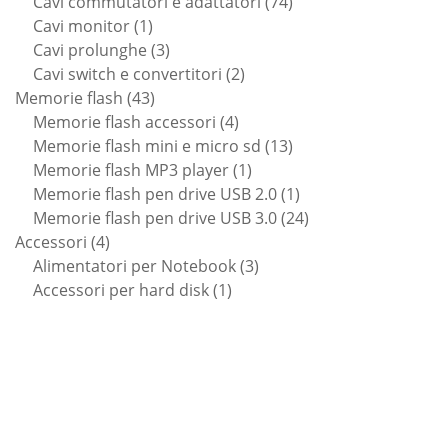
prodotti
74
Cavi commutatori e adattatori
74
1
prodotti
Cavi monitor
1
prodotto
3
Cavi prolunghe
3
prodotti
2
Cavi switch e convertitori
2
43
prodotti
Memorie flash
43
prodotti
4
Memorie flash accessori
4
prodotti
13
Memorie flash mini e micro sd
13
1
prodotti
Memorie flash MP3 player
1
prodotto
1
Memorie flash pen drive USB 2.0
1
prodotto
24
Memorie flash pen drive USB 3.0
24
4
prodotti
Accessori
4
prodotti
3
Alimentatori per Notebook
3
1
prodotti
Accessori per hard disk
1
prodotto