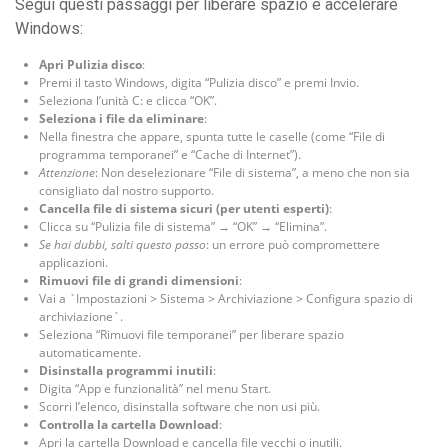
Segui questi passaggi per liberare spazio e accelerare
Windows:
Apri Pulizia disco
:
Premi il tasto Windows, digita “Pulizia disco” e premi Invio.
Seleziona l’unità C: e clicca “OK”.
Seleziona i file da eliminare
:
Nella finestra che appare, spunta tutte le caselle (come “File di
programma temporanei” e “Cache di Internet”).
Attenzione
: Non deselezionare “File di sistema”, a meno che non sia
consigliato dal nostro supporto.
Cancella file di sistema sicuri (per utenti esperti)
:
Clicca su “Pulizia file di sistema” → “OK” → “Elimina”.
Se hai dubbi, salti questo passo
: un errore può compromettere
applicazioni.
Rimuovi file di grandi dimensioni
:
Vai a `Impostazioni > Sistema > Archiviazione > Configura spazio di
archiviazione`.
Seleziona “Rimuovi file temporanei” per liberare spazio
automaticamente.
Disinstalla programmi inutili
:
Digita “App e funzionalità” nel menu Start.
Scorri l’elenco, disinstalla software che non usi più.
Controlla la cartella Download
:
Apri la cartella Download e cancella file vecchi o inutili.