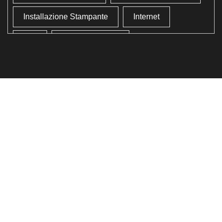
Installazione Stampante
Internet
Lan
Lavoro In Ufficio
Lettore Codici Fiscale
Lettore Smart Card
Lettore Tessera Sanitaria
Liberare Il Disco Fisso
Liberare Memoria
Ottimizzazione
Ottimizzazione Windows
Produttività
Programmi Inutili
Pulizia Approfondita
Pulizia Windows
Schermata Blu
Smart Card