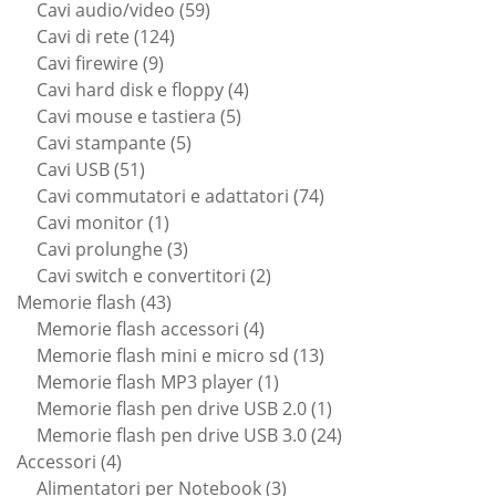
59
prodotti
Cavi audio/video
59
124
prodotti
Cavi di rete
124
9
prodotti
Cavi firewire
9
prodotti
4
Cavi hard disk e floppy
4
5
prodotti
Cavi mouse e tastiera
5
5
prodotti
Cavi stampante
5
51
prodotti
Cavi USB
51
prodotti
74
Cavi commutatori e adattatori
74
1
prodotti
Cavi monitor
1
prodotto
3
Cavi prolunghe
3
prodotti
2
Cavi switch e convertitori
2
43
prodotti
Memorie flash
43
prodotti
4
Memorie flash accessori
4
prodotti
13
Memorie flash mini e micro sd
13
1
prodotti
Memorie flash MP3 player
1
prodotto
1
Memorie flash pen drive USB 2.0
1
prodotto
24
Memorie flash pen drive USB 3.0
24
4
prodotti
Accessori
4
prodotti
3
Alimentatori per Notebook
3