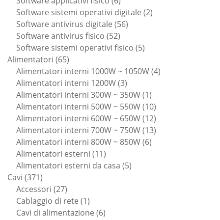
6
prodotti
Software applicativi fisico
6
prodotti
2
Software sistemi operativi digitale
2
56
prodotti
Software antivirus digitale
56
52
prodotti
Software antivirus fisico
52
prodotti
5
Software sistemi operativi fisico
5
65
prodotti
Alimentatori
65
prodotti
4
Alimentatori interni 1000W ~ 1050W
4
3
prodotti
Alimentatori interni 1200W
3
prodotti
1
Alimentatori interni 300W ~ 350W
1
prodotto
10
Alimentatori interni 500W ~ 550W
10
prodotti
12
Alimentatori interni 600W ~ 650W
12
prodotti
13
Alimentatori interni 700W ~ 750W
13
6
prodotti
Alimentatori interni 800W ~ 850W
6
11
prodotti
Alimentatori esterni
11
prodotti
5
Alimentatori esterni da casa
5
371
prodotti
Cavi
371
prodotti
27
Accessori
27
prodotti
1
Cablaggio di rete
1
prodotto
6
Cavi di alimentazione
6