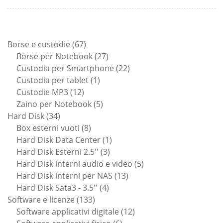
67
Borse e custodie
67
prodotti
27
Borse per Notebook
27
prodotti
22
Custodia per Smartphone
22
1
prodotti
Custodia per tablet
1
12
prodotto
Custodie MP3
12
prodotti
5
Zaino per Notebook
5
34
prodotti
Hard Disk
34
prodotti
8
Box esterni vuoti
8
prodotti
1
Hard Disk Data Center
1
3
prodotto
Hard Disk Esterni 2.5''
3
prodotti
5
Hard Disk interni audio e video
5
13
prodotti
Hard Disk interni per NAS
13
4
prodotti
Hard Disk Sata3 - 3.5''
4
133
prodotti
Software e licenze
133
prodotti
12
Software applicativi digitale
12