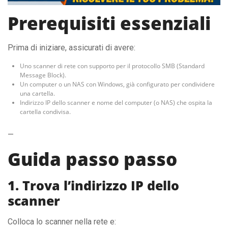
Prerequisiti essenziali
Prima di iniziare, assicurati di avere:
Uno scanner di rete con supporto per il protocollo SMB (Standard
Message Block).
Un computer o un NAS con Windows, già configurato per condividere
una cartella.
Indirizzo IP dello scanner e nome del computer (o NAS) che ospita la
cartella condivisa.
—
Guida passo passo
1. Trova l’indirizzo IP dello
scanner
Colloca lo scanner nella rete e: