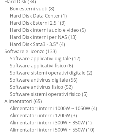
34
prodotti
Hard Disk
34
prodotti
8
Box esterni vuoti
8
prodotti
1
Hard Disk Data Center
1
3
prodotto
Hard Disk Esterni 2.5''
3
prodotti
5
Hard Disk interni audio e video
5
13
prodotti
Hard Disk interni per NAS
13
4
prodotti
Hard Disk Sata3 - 3.5''
4
133
prodotti
Software e licenze
133
prodotti
12
Software applicativi digitale
12
6
prodotti
Software applicativi fisico
6
prodotti
2
Software sistemi operativi digitale
2
56
prodotti
Software antivirus digitale
56
52
prodotti
Software antivirus fisico
52
prodotti
5
Software sistemi operativi fisico
5
65
prodotti
Alimentatori
65
prodotti
4
Alimentatori interni 1000W ~ 1050W
4
3
prodotti
Alimentatori interni 1200W
3
prodotti
1
Alimentatori interni 300W ~ 350W
1
prodotto
10
Alimentatori interni 500W ~ 550W
10