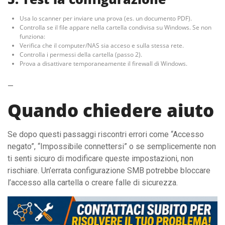
Usa lo scanner per inviare una prova (es. un documento PDF).
Controlla se il file appare nella cartella condivisa su Windows. Se non
funziona:
Verifica che il computer/NAS sia acceso e sulla stessa rete.
Controlla i permessi della cartella (passo 2).
Prova a disattivare temporaneamente il firewall di Windows.
—
Quando chiedere aiuto
Se dopo questi passaggi riscontri errori come “Accesso
negato”, “Impossibile connettersi” o se semplicemente non
ti senti sicuro di modificare queste impostazioni, non
rischiare. Un’errata configurazione SMB potrebbe bloccare
l’accesso alla cartella o creare falle di sicurezza.