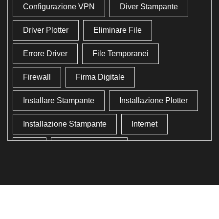
Configurazione VPN
Diver Stampante
Driver Plotter
Eliminare File
Errore Driver
File Temporanei
Firewall
Firma Digitale
Installare Stampante
Installazione Plotter
Installazione Stampante
Internet
Lan
Lavoro In Ufficio
Lettore Codici Fiscale
Lettore Smart Card
Lettore Tessera Sanitaria
Liberare Il Disco Fisso
Liberare Memoria