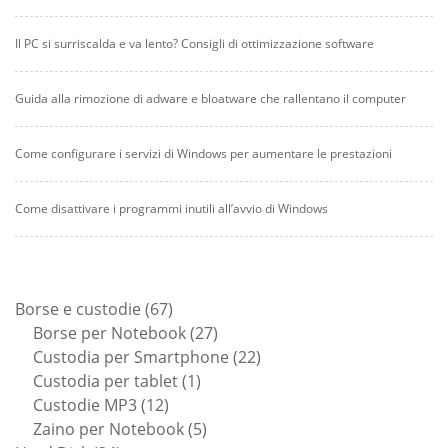
Il PC si surriscalda e va lento? Consigli di ottimizzazione software
Guida alla rimozione di adware e bloatware che rallentano il computer
Come configurare i servizi di Windows per aumentare le prestazioni
Come disattivare i programmi inutili all’avvio di Windows
67
Borse e custodie
67
prodotti
27
Borse per Notebook
27
prodotti
22
Custodia per Smartphone
22
1
prodotti
Custodia per tablet
1
12
prodotto
Custodie MP3
12
prodotti
5
Zaino per Notebook
5