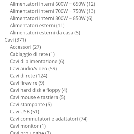
prodotti
12
Alimentatori interni 600W ~ 650W
12
prodotti
13
Alimentatori interni 700W ~ 750W
13
6
prodotti
Alimentatori interni 800W ~ 850W
6
11
prodotti
Alimentatori esterni
11
prodotti
5
Alimentatori esterni da casa
5
371
prodotti
Cavi
371
prodotti
27
Accessori
27
prodotti
1
Cablaggio di rete
1
prodotto
6
Cavi di alimentazione
6
59
prodotti
Cavi audio/video
59
124
prodotti
Cavi di rete
124
9
prodotti
Cavi firewire
9
prodotti
4
Cavi hard disk e floppy
4
5
prodotti
Cavi mouse e tastiera
5
5
prodotti
Cavi stampante
5
51
prodotti
Cavi USB
51
prodotti
74
Cavi commutatori e adattatori
74
1
prodotti
Cavi monitor
1
prodotto
3
Cavi prolunghe
3