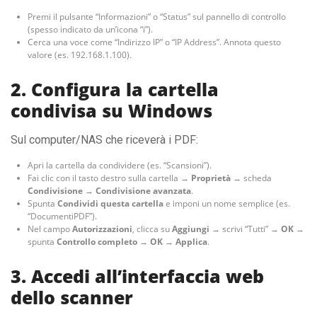
Premi il pulsante “Informazioni” o “Status” sul pannello di controllo
(spesso indicato da un’icona “i”).
Cerca una voce come “Indirizzo IP” o “IP Address”. Annota questo
valore (es. 192.168.1.100).
2. Configura la cartella
condivisa su Windows
Sul computer/NAS che riceverà i PDF:
Apri la cartella da condividere (es. “Scansioni”).
Fai clic con il tasto destro sulla cartella →
Proprietà
→ scheda
Condivisione
→
Condivisione avanzata
.
Spunta
Condividi questa cartella
e imponi un nome semplice (es.
“DocumentiPDF”).
Nel campo
Autorizzazioni
, clicca su
Aggiungi
→ scrivi “Tutti” →
OK
→
spunta
Controllo completo
→
OK
→
Applica
.
3. Accedi all’interfaccia web
dello scanner