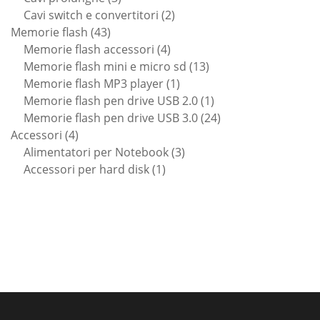
prodotti
2
Cavi switch e convertitori
2
43
prodotti
Memorie flash
43
prodotti
4
Memorie flash accessori
4
prodotti
13
Memorie flash mini e micro sd
13
1
prodotti
Memorie flash MP3 player
1
prodotto
1
Memorie flash pen drive USB 2.0
1
prodotto
24
Memorie flash pen drive USB 3.0
24
4
prodotti
Accessori
4
prodotti
3
Alimentatori per Notebook
3
1
prodotti
Accessori per hard disk
1
prodotto