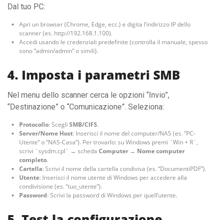
Dal tuo PC:
Apri un browser (Chrome, Edge, ecc.) e digita l’indirizzo IP dello
scanner (es. http://192.168.1.100).
Accedi usando le credenziali predefinite (controlla il manuale, spesso
sono “admin/admin” o simili).
4. Imposta i parametri SMB
Nel menu dello scanner cerca le opzioni “Invio”,
“Destinazione” o “Comunicazione”. Seleziona:
Protocollo
: Scegli
SMB/CIFS
.
Server/Nome Host
: Inserisci il nome del computer/NAS (es. “PC-
Utente” o “NAS-Casa”). Per trovarlo: su Windows premi `Win + R`,
scrivi `sysdm.cpl` → scheda
Computer
→
Nome computer
completo
.
Cartella
: Scrivi il nome della cartella condivisa (es. “DocumentiPDF”).
Utente
: Inserisci il nome utente di Windows per accedere alla
condivisione (es. “tuo_utente”).
Password
: Scrivi la password di Windows per quell’utente.
5. Test la configurazione