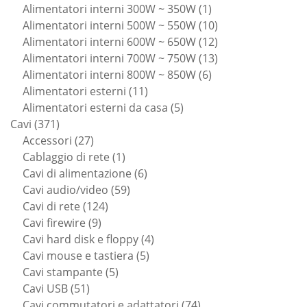
prodotti
1
Alimentatori interni 300W ~ 350W
1
prodotto
10
Alimentatori interni 500W ~ 550W
10
prodotti
12
Alimentatori interni 600W ~ 650W
12
prodotti
13
Alimentatori interni 700W ~ 750W
13
6
prodotti
Alimentatori interni 800W ~ 850W
6
11
prodotti
Alimentatori esterni
11
prodotti
5
Alimentatori esterni da casa
5
371
prodotti
Cavi
371
prodotti
27
Accessori
27
prodotti
1
Cablaggio di rete
1
prodotto
6
Cavi di alimentazione
6
59
prodotti
Cavi audio/video
59
124
prodotti
Cavi di rete
124
9
prodotti
Cavi firewire
9
prodotti
4
Cavi hard disk e floppy
4
5
prodotti
Cavi mouse e tastiera
5
5
prodotti
Cavi stampante
5
51
prodotti
Cavi USB
51
prodotti
74
Cavi commutatori e adattatori
74