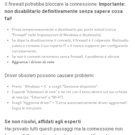
Il firewall potrebbe bloccare la connessione.
Importante:
non disabilitarlo definitivamente senza sapere cosa
fai!
Prova temporaneamente a disattivarlo per pochi minuti (cerca
“Firewall” nelle Impostazioni di Windows e disattivalo).
Se dopo la disattivazione ti connetti, il firewall è il colpevole. Riattivallo
subito e contatta il tuo reparto IT o il nostro supporto per configurarlo
correttamente.
Se non ti connetti nemmeno senza firewall, il problema è altrove.
Aggiorna i driver di rete
Driver obsoleti possono causare problemi:
Premi `Windows + X` e scegli “Gestione dispositivi”.
Espandi “Adattatori di rete” e fai clic con il tasto destro sul tuo scheda
di rete (es. “Ethernet” o “Wi-Fi”).
Scegli “Aggiorna driver” > “Cerca automaticamente driver aggiornati”.
Segui le istruzioni.
Se non risolvi, affidati agli esperti
Hai provato tutti questi passaggi ma la connessione non