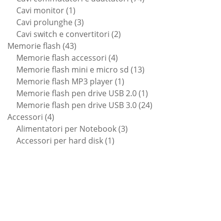
1
prodotti
Cavi monitor
1
prodotto
3
Cavi prolunghe
3
prodotti
2
Cavi switch e convertitori
2
43
prodotti
Memorie flash
43
prodotti
4
Memorie flash accessori
4
prodotti
13
Memorie flash mini e micro sd
13
1
prodotti
Memorie flash MP3 player
1
prodotto
1
Memorie flash pen drive USB 2.0
1
prodotto
24
Memorie flash pen drive USB 3.0
24
4
prodotti
Accessori
4
prodotti
3
Alimentatori per Notebook
3
1
prodotti
Accessori per hard disk
1
prodotto