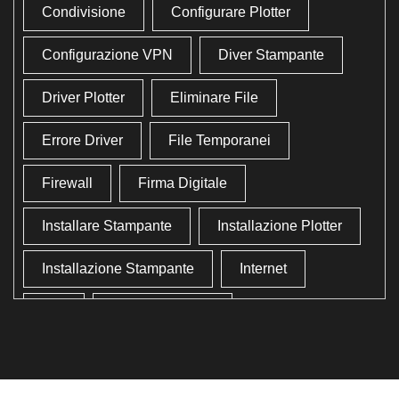
Condivisione
Configurare Plotter
Configurazione VPN
Diver Stampante
Driver Plotter
Eliminare File
Errore Driver
File Temporanei
Firewall
Firma Digitale
Installare Stampante
Installazione Plotter
Installazione Stampante
Internet
Lan
Lavoro In Ufficio
Lettore Codici Fiscale
Lettore Smart Card
Lettore Tessera Sanitaria