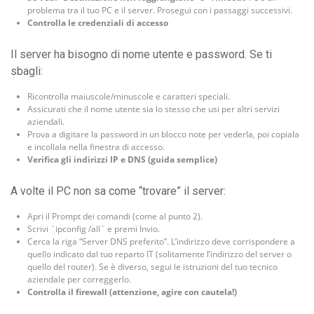
problema tra il tuo PC e il server. Prosegui con i passaggi successivi.
Controlla le credenziali di accesso
Il server ha bisogno di nome utente e password. Se ti
sbagli:
Ricontrolla maiuscole/minuscole e caratteri speciali.
Assicurati che il nome utente sia lo stesso che usi per altri servizi
aziendali.
Prova a digitare la password in un blocco note per vederla, poi copiala
e incollala nella finestra di accesso.
Verifica gli indirizzi IP e DNS (guida semplice)
A volte il PC non sa come “trovare” il server:
Apri il Prompt dei comandi (come al punto 2).
Scrivi `ipconfig /all` e premi Invio.
Cerca la riga “Server DNS preferito”. L’indirizzo deve corrispondere a
quello indicato dal tuo reparto IT (solitamente l’indirizzo del server o
quello del router). Se è diverso, segui le istruzioni del tuo tecnico
aziendale per correggerlo.
Controlla il firewall (attenzione, agire con cautela!)