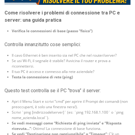
Come risolvere i problemi di connessione tra PC e
server: una guida pratica
Verifica le connessioni di base (passo “fisico”)
Controlla innanzitutto cose semplici:
Il cavo Ethernet è ben inserito sia nel PC che nel router/server?
Se usi Wi-Fi, il segnale è stabile? Avvicina il router e prova a
riconnettersi.
Il tuo PC è acceso e connesso alla rete aziendale?
Testa la connessione di rete (ping)
Questo test controlla se il PC “trova” il server:
Apri il Menu Start e scrivi “cmd” per aprire il Prompt dei comandi (non
preoccuparti, è solo una finestra nera!).
Scrivi `ping [indirizzo
del
server]` (es: `ping 192.168.1.100` o `ping
nome_azienda.local`).
Se vedi messaggi come “Richiesta di ping inviata” e “Risposta
ricevuta…”
: Ottimo! La connessione di base funziona.
Se vedi “Destinazione non raggiungibile” o “Timeout”
: C’è un