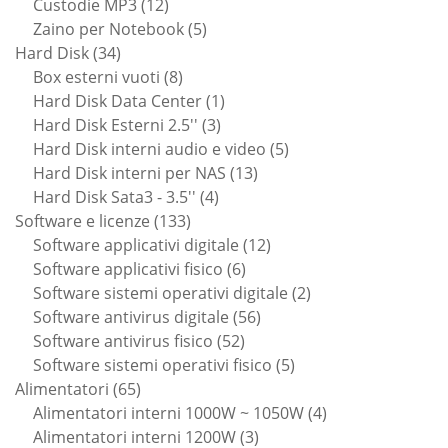
12
prodotto
Custodie MP3
12
prodotti
5
Zaino per Notebook
5
34
prodotti
Hard Disk
34
prodotti
8
Box esterni vuoti
8
prodotti
1
Hard Disk Data Center
1
3
prodotto
Hard Disk Esterni 2.5''
3
prodotti
5
Hard Disk interni audio e video
5
13
prodotti
Hard Disk interni per NAS
13
4
prodotti
Hard Disk Sata3 - 3.5''
4
133
prodotti
Software e licenze
133
prodotti
12
Software applicativi digitale
12
6
prodotti
Software applicativi fisico
6
prodotti
2
Software sistemi operativi digitale
2
56
prodotti
Software antivirus digitale
56
52
prodotti
Software antivirus fisico
52
prodotti
5
Software sistemi operativi fisico
5
65
prodotti
Alimentatori
65
prodotti
4
Alimentatori interni 1000W ~ 1050W
4
3
prodotti
Alimentatori interni 1200W
3