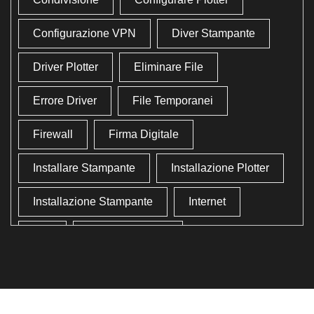
Configurazione VPN
Diver Stampante
Driver Plotter
Eliminare File
Errore Driver
File Temporanei
Firewall
Firma Digitale
Installare Stampante
Installazione Plotter
Installazione Stampante
Internet
Lan
Lavoro In Ufficio
Lettore Codici Fiscale
Lettore Smart Card
Lettore Tessera Sanitaria