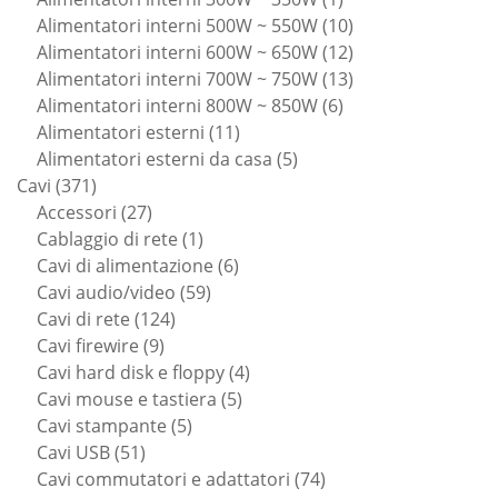
prodotto
10
Alimentatori interni 500W ~ 550W
10
prodotti
12
Alimentatori interni 600W ~ 650W
12
prodotti
13
Alimentatori interni 700W ~ 750W
13
6
prodotti
Alimentatori interni 800W ~ 850W
6
11
prodotti
Alimentatori esterni
11
prodotti
5
Alimentatori esterni da casa
5
371
prodotti
Cavi
371
prodotti
27
Accessori
27
prodotti
1
Cablaggio di rete
1
prodotto
6
Cavi di alimentazione
6
59
prodotti
Cavi audio/video
59
124
prodotti
Cavi di rete
124
9
prodotti
Cavi firewire
9
prodotti
4
Cavi hard disk e floppy
4
5
prodotti
Cavi mouse e tastiera
5
5
prodotti
Cavi stampante
5
51
prodotti
Cavi USB
51
prodotti
74
Cavi commutatori e adattatori
74