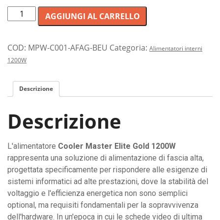
Alimentatore
AGGIUNGI AL CARRELLO
per
PC
ad
COD:
MPW-C001-AFAG-BEU
Categoria:
Alimentatori interni
alta
1200W
potenza
1200W
Descrizione
con
efficienza
Descrizione
energetica
Gold
e
L'alimentatore
Cooler Master Elite Gold 1200W
cavi
rappresenta una soluzione di alimentazione di fascia alta,
rimovibili
progettata specificamente per rispondere alle esigenze di
per
sistemi informatici ad alte prestazioni, dove la stabilità del
un
voltaggio e l'efficienza energetica non sono semplici
montaggio
optional, ma requisiti fondamentali per la sopravvivenza
pulito.
dell'hardware. In un'epoca in cui le schede video di ultima