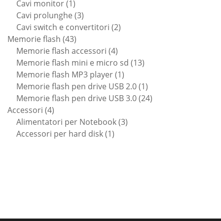
1
prodotti
Cavi monitor
1
prodotto
3
Cavi prolunghe
3
prodotti
2
Cavi switch e convertitori
2
43
prodotti
Memorie flash
43
prodotti
4
Memorie flash accessori
4
prodotti
13
Memorie flash mini e micro sd
13
1
prodotti
Memorie flash MP3 player
1
prodotto
1
Memorie flash pen drive USB 2.0
1
prodotto
24
Memorie flash pen drive USB 3.0
24
4
prodotti
Accessori
4
prodotti
3
Alimentatori per Notebook
3
1
prodotti
Accessori per hard disk
1
prodotto