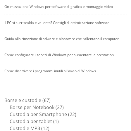
Ottimizzazione Windows per software di grafica e montaggio video
Il PC si surriscalda e va lento? Consigli di ottimizzazione software
Guida alla rimozione di adware e bloatware che rallentano il computer
Come configurare i servizi di Windows per aumentare le prestazioni
Come disattivare i programmi inutili all’avvio di Windows
67
Borse e custodie
67
prodotti
27
Borse per Notebook
27
prodotti
22
Custodia per Smartphone
22
1
prodotti
Custodia per tablet
1
12
prodotto
Custodie MP3
12