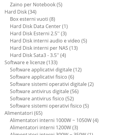
prodotti
5
Zaino per Notebook
5
34
prodotti
Hard Disk
34
prodotti
8
Box esterni vuoti
8
prodotti
1
Hard Disk Data Center
1
3
prodotto
Hard Disk Esterni 2.5''
3
prodotti
5
Hard Disk interni audio e video
5
13
prodotti
Hard Disk interni per NAS
13
4
prodotti
Hard Disk Sata3 - 3.5''
4
133
prodotti
Software e licenze
133
prodotti
12
Software applicativi digitale
12
6
prodotti
Software applicativi fisico
6
prodotti
2
Software sistemi operativi digitale
2
56
prodotti
Software antivirus digitale
56
52
prodotti
Software antivirus fisico
52
prodotti
5
Software sistemi operativi fisico
5
65
prodotti
Alimentatori
65
prodotti
4
Alimentatori interni 1000W ~ 1050W
4
3
prodotti
Alimentatori interni 1200W
3
prodotti
1
Alimentatori interni 300W ~ 350W
1