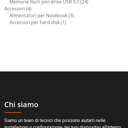
prodotto
24
Memorie flash pen drive USB 3.0
24
4
prodotti
Accessori
4
prodotti
3
Alimentatori per Notebook
3
1
prodotti
Accessori per hard disk
1
prodotto
Chi siamo
Siamo un team di tecnici che possono aiutarti nelle
installazioni o configurazione dei tuoi dispositivi all'interno