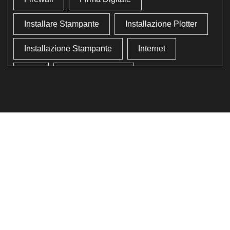
Installare Stampante
Installazione Plotter
Installazione Stampante
Internet
Lan
Lavoro In Ufficio
Lettore Codici Fiscale
Lettore Smart Card
Lettore Tessera Sanitaria
Liberare Il Disco Fisso
Liberare Memoria
Ottimizzazione
Ottimizzazione Windows
Produttività
Programmi Inutili
Pulizia Approfondita
Pulizia Windows