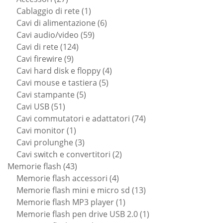
prodotti
1
Cablaggio di rete
1
prodotto
6
Cavi di alimentazione
6
59
prodotti
Cavi audio/video
59
124
prodotti
Cavi di rete
124
9
prodotti
Cavi firewire
9
prodotti
4
Cavi hard disk e floppy
4
5
prodotti
Cavi mouse e tastiera
5
5
prodotti
Cavi stampante
5
51
prodotti
Cavi USB
51
prodotti
74
Cavi commutatori e adattatori
74
1
prodotti
Cavi monitor
1
prodotto
3
Cavi prolunghe
3
prodotti
2
Cavi switch e convertitori
2
43
prodotti
Memorie flash
43
prodotti
4
Memorie flash accessori
4
prodotti
13
Memorie flash mini e micro sd
13
1
prodotti
Memorie flash MP3 player
1
prodotto
1
Memorie flash pen drive USB 2.0
1