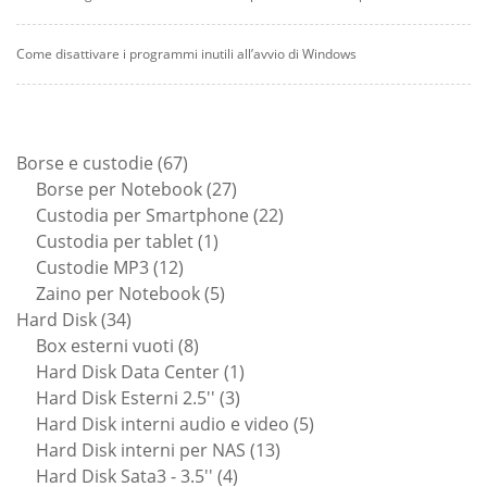
Come disattivare i programmi inutili all’avvio di Windows
67
Borse e custodie
67
prodotti
27
Borse per Notebook
27
prodotti
22
Custodia per Smartphone
22
1
prodotti
Custodia per tablet
1
12
prodotto
Custodie MP3
12
prodotti
5
Zaino per Notebook
5
34
prodotti
Hard Disk
34
prodotti
8
Box esterni vuoti
8
prodotti
1
Hard Disk Data Center
1
3
prodotto
Hard Disk Esterni 2.5''
3
prodotti
5
Hard Disk interni audio e video
5
13
prodotti
Hard Disk interni per NAS
13
4
prodotti
Hard Disk Sata3 - 3.5''
4