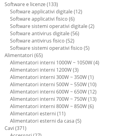
133
prodotti
Software e licenze
133
prodotti
12
Software applicativi digitale
12
6
prodotti
Software applicativi fisico
6
prodotti
2
Software sistemi operativi digitale
2
56
prodotti
Software antivirus digitale
56
52
prodotti
Software antivirus fisico
52
prodotti
5
Software sistemi operativi fisico
5
65
prodotti
Alimentatori
65
prodotti
4
Alimentatori interni 1000W ~ 1050W
4
3
prodotti
Alimentatori interni 1200W
3
prodotti
1
Alimentatori interni 300W ~ 350W
1
prodotto
10
Alimentatori interni 500W ~ 550W
10
prodotti
12
Alimentatori interni 600W ~ 650W
12
prodotti
13
Alimentatori interni 700W ~ 750W
13
6
prodotti
Alimentatori interni 800W ~ 850W
6
11
prodotti
Alimentatori esterni
11
prodotti
5
Alimentatori esterni da casa
5
371
prodotti
Cavi
371
prodotti
27
Accessori
27