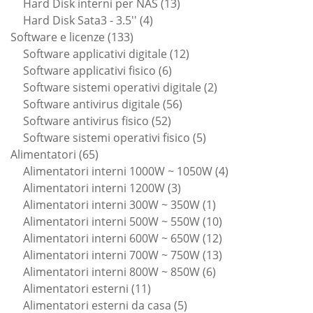
13
prodotti
Hard Disk interni per NAS
13
4
prodotti
Hard Disk Sata3 - 3.5''
4
133
prodotti
Software e licenze
133
prodotti
12
Software applicativi digitale
12
6
prodotti
Software applicativi fisico
6
prodotti
2
Software sistemi operativi digitale
2
56
prodotti
Software antivirus digitale
56
52
prodotti
Software antivirus fisico
52
prodotti
5
Software sistemi operativi fisico
5
65
prodotti
Alimentatori
65
prodotti
4
Alimentatori interni 1000W ~ 1050W
4
3
prodotti
Alimentatori interni 1200W
3
prodotti
1
Alimentatori interni 300W ~ 350W
1
prodotto
10
Alimentatori interni 500W ~ 550W
10
prodotti
12
Alimentatori interni 600W ~ 650W
12
prodotti
13
Alimentatori interni 700W ~ 750W
13
6
prodotti
Alimentatori interni 800W ~ 850W
6
11
prodotti
Alimentatori esterni
11
prodotti
5
Alimentatori esterni da casa
5