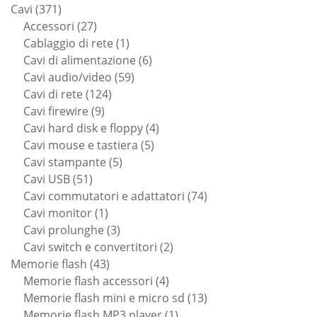
371
prodotti
Cavi
371
prodotti
27
Accessori
27
prodotti
1
Cablaggio di rete
1
prodotto
6
Cavi di alimentazione
6
59
prodotti
Cavi audio/video
59
124
prodotti
Cavi di rete
124
9
prodotti
Cavi firewire
9
prodotti
4
Cavi hard disk e floppy
4
5
prodotti
Cavi mouse e tastiera
5
5
prodotti
Cavi stampante
5
51
prodotti
Cavi USB
51
prodotti
74
Cavi commutatori e adattatori
74
1
prodotti
Cavi monitor
1
prodotto
3
Cavi prolunghe
3
prodotti
2
Cavi switch e convertitori
2
43
prodotti
Memorie flash
43
prodotti
4
Memorie flash accessori
4
prodotti
13
Memorie flash mini e micro sd
13
1
prodotti
Memorie flash MP3 player
1