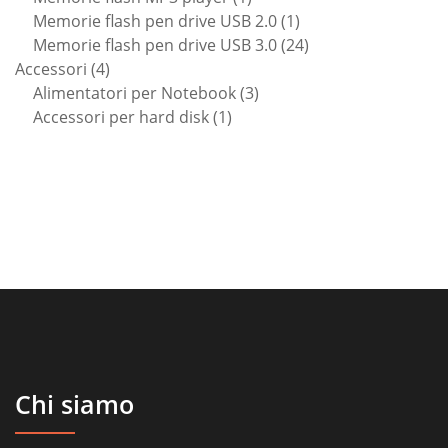
prodotto
1
Memorie flash pen drive USB 2.0
1
prodotto
24
Memorie flash pen drive USB 3.0
24
4
prodotti
Accessori
4
prodotti
3
Alimentatori per Notebook
3
1
prodotti
Accessori per hard disk
1
prodotto
Chi siamo