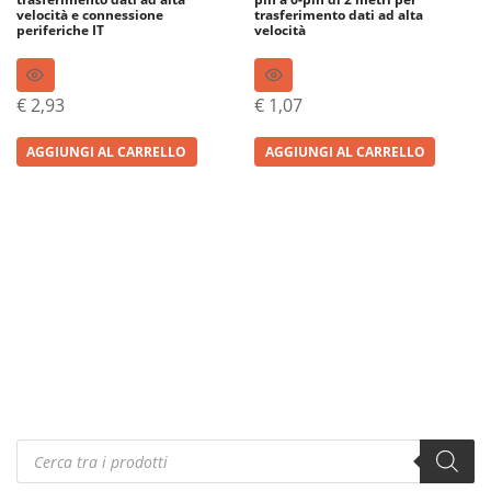
velocità e connessione
trasferimento dati ad alta
periferiche IT
velocità
€
2,93
€
1,07
AGGIUNGI AL CARRELLO
AGGIUNGI AL CARRELLO
Products
search