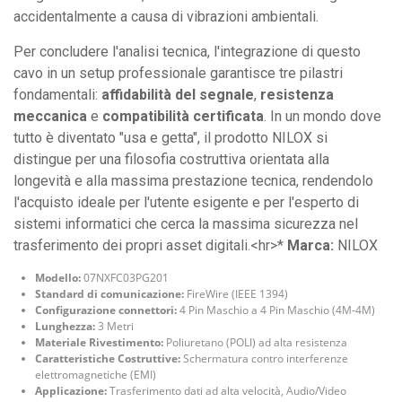
accidentalmente a causa di vibrazioni ambientali.
Per concludere l'analisi tecnica, l'integrazione di questo
cavo in un setup professionale garantisce tre pilastri
fondamentali:
affidabilità del segnale
,
resistenza
meccanica
e
compatibilità certificata
. In un mondo dove
tutto è diventato "usa e getta", il prodotto NILOX si
distingue per una filosofia costruttiva orientata alla
longevità e alla massima prestazione tecnica, rendendolo
l'acquisto ideale per l'utente esigente e per l'esperto di
sistemi informatici che cerca la massima sicurezza nel
trasferimento dei propri asset digitali.<hr>*
Marca:
NILOX
Modello:
07NXFC03PG201
Standard di comunicazione:
FireWire (IEEE 1394)
Configurazione connettori:
4 Pin Maschio a 4 Pin Maschio (4M-4M)
Lunghezza:
3 Metri
Materiale Rivestimento:
Poliuretano (POLI) ad alta resistenza
Caratteristiche Costruttive:
Schermatura contro interferenze
elettromagnetiche (EMI)
Applicazione:
Trasferimento dati ad alta velocità, Audio/Video