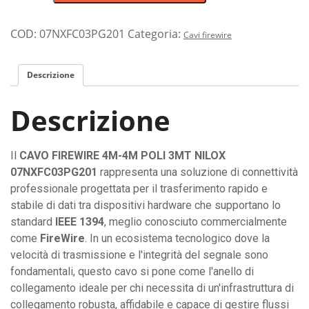
di
collegamento
FireWire
COD:
07NXFC03PG201
Categoria:
Cavi firewire
4
pin
Descrizione
a
4
Descrizione
pin
da
3
Il
CAVO FIREWIRE 4M-4M POLI 3MT NILOX
metri
07NXFC03PG201
rappresenta una soluzione di connettività
con
professionale progettata per il trasferimento rapido e
rivestimento
stabile di dati tra dispositivi hardware che supportano lo
ultra-
standard
IEEE 1394
, meglio conosciuto commercialmente
resistente
come
FireWire
. In un ecosistema tecnologico dove la
NILOX
velocità di trasmissione e l'integrità del segnale sono
quantità
fondamentali, questo cavo si pone come l'anello di
collegamento ideale per chi necessita di un'infrastruttura di
collegamento robusta, affidabile e capace di gestire flussi