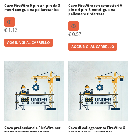
Cavo FireWire 6-pin a 4-pin da 3
Cavo FireWire con connettori 6
metri con guaina poliuretanica
pin e 4 pin, 3 metri, guaina
poliestere rinforzato
€
1,12
€
0,57
AGGIUNGI AL CARRELLO
AGGIUNGI AL CARRELLO
Cavo professionale FireWire per
Cavo di collegamento FireWire 6-
trasferimento dati ad alta
pin a 6-pin di 2 metri per