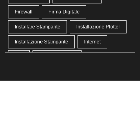
Firewall
Firma Digitale
Installare Stampante
Installazione Plotter
Installazione Stampante
Internet
Lan
Lavoro In Ufficio
Lettore Codici Fiscale
Lettore Smart Card
Lettore Tessera Sanitaria
Liberare Il Disco Fisso
Liberare Memoria
Ottimizzazione
Ottimizzazione Windows
Produttività
Programmi Inutili