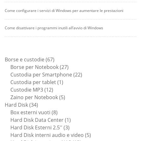
Come configurare i servizi di Windows per aumentare le prestazioni
Come disattivare i programmi inutili all’avvio di Windows
67
Borse e custodie
67
prodotti
27
Borse per Notebook
27
prodotti
22
Custodia per Smartphone
22
1
prodotti
Custodia per tablet
1
12
prodotto
Custodie MP3
12
prodotti
5
Zaino per Notebook
5
34
prodotti
Hard Disk
34
prodotti
8
Box esterni vuoti
8
prodotti
1
Hard Disk Data Center
1
3
prodotto
Hard Disk Esterni 2.5''
3
prodotti
5
Hard Disk interni audio e video
5