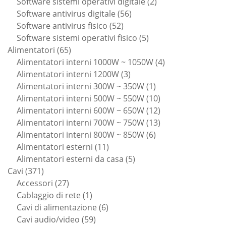
prodotti
2
Software sistemi operativi digitale
2
56
prodotti
Software antivirus digitale
56
52
prodotti
Software antivirus fisico
52
prodotti
5
Software sistemi operativi fisico
5
65
prodotti
Alimentatori
65
prodotti
4
Alimentatori interni 1000W ~ 1050W
4
3
prodotti
Alimentatori interni 1200W
3
prodotti
1
Alimentatori interni 300W ~ 350W
1
prodotto
10
Alimentatori interni 500W ~ 550W
10
prodotti
12
Alimentatori interni 600W ~ 650W
12
prodotti
13
Alimentatori interni 700W ~ 750W
13
6
prodotti
Alimentatori interni 800W ~ 850W
6
11
prodotti
Alimentatori esterni
11
prodotti
5
Alimentatori esterni da casa
5
371
prodotti
Cavi
371
prodotti
27
Accessori
27
prodotti
1
Cablaggio di rete
1
prodotto
6
Cavi di alimentazione
6
59
prodotti
Cavi audio/video
59