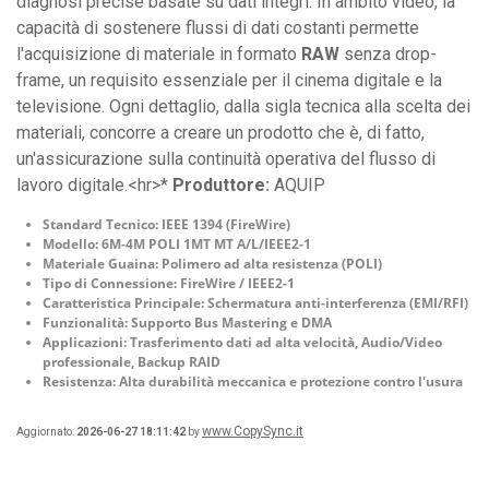
diagnosi precise basate su dati integri. In ambito video, la
capacità di sostenere flussi di dati costanti permette
l'acquisizione di materiale in formato
RAW
senza drop-
frame, un requisito essenziale per il cinema digitale e la
televisione. Ogni dettaglio, dalla sigla tecnica alla scelta dei
materiali, concorre a creare un prodotto che è, di fatto,
un'assicurazione sulla continuità operativa del flusso di
lavoro digitale.<hr>*
Produttore:
AQUIP
Standard Tecnico:
IEEE 1394 (FireWire)
Modello:
6M-4M POLI 1MT MT A/L/IEEE2-1
Materiale Guaina:
Polimero ad alta resistenza (POLI)
Tipo di Connessione:
FireWire / IEEE2-1
Caratteristica Principale:
Schermatura anti-interferenza (EMI/RFI)
Funzionalità:
Supporto Bus Mastering e DMA
Applicazioni:
Trasferimento dati ad alta velocità, Audio/Video
professionale, Backup RAID
Resistenza:
Alta durabilità meccanica e protezione contro l'usura
www.CopySync.it
Aggiornato:
2026-06-27 18:11:42
by