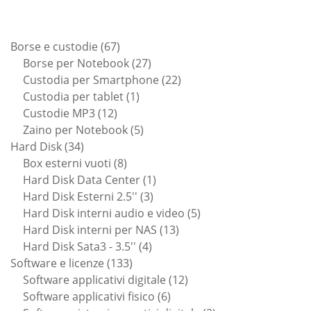
67
Borse e custodie
67
prodotti
27
Borse per Notebook
27
prodotti
22
Custodia per Smartphone
22
1
prodotti
Custodia per tablet
1
12
prodotto
Custodie MP3
12
prodotti
5
Zaino per Notebook
5
34
prodotti
Hard Disk
34
prodotti
8
Box esterni vuoti
8
prodotti
1
Hard Disk Data Center
1
3
prodotto
Hard Disk Esterni 2.5''
3
prodotti
5
Hard Disk interni audio e video
5
13
prodotti
Hard Disk interni per NAS
13
4
prodotti
Hard Disk Sata3 - 3.5''
4
133
prodotti
Software e licenze
133
prodotti
12
Software applicativi digitale
12
6
prodotti
Software applicativi fisico
6