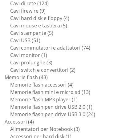
124
prodotti
Cavi di rete
124
9
prodotti
Cavi firewire
9
prodotti
4
Cavi hard disk e floppy
4
5
prodotti
Cavi mouse e tastiera
5
5
prodotti
Cavi stampante
5
51
prodotti
Cavi USB
51
prodotti
74
Cavi commutatori e adattatori
74
1
prodotti
Cavi monitor
1
prodotto
3
Cavi prolunghe
3
prodotti
2
Cavi switch e convertitori
2
43
prodotti
Memorie flash
43
prodotti
4
Memorie flash accessori
4
prodotti
13
Memorie flash mini e micro sd
13
1
prodotti
Memorie flash MP3 player
1
prodotto
1
Memorie flash pen drive USB 2.0
1
prodotto
24
Memorie flash pen drive USB 3.0
24
4
prodotti
Accessori
4
prodotti
3
Alimentatori per Notebook
3
1
prodotti
Accessori per hard disk
1