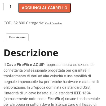
Cavo
AGGIUNGI AL CARRELLO
professionale
FireWire
per
COD:
82.800
Categoria:
Cavi firewire
trasferimento
dati
Descrizione
ad
alta
Descrizione
velocità
e
connessione
Il
Cavo FireWire AQUIP
rappresenta una soluzione di
periferiche
connettività professionale progettata per garantire il
IT
trasferimento di dati ad alta velocità e una stabilità di
quantità
segnale impeccabile tra periferiche hardware e sistemi di
elaborazione. In un'epoca dominata da standard USB,
l'integrità di un cavo basato sullo standard
IEEE 1394
(comunemente noto come
FireWire
) rimane fondamentale
per chi opera in settori dove la latenza zero e il flusso di