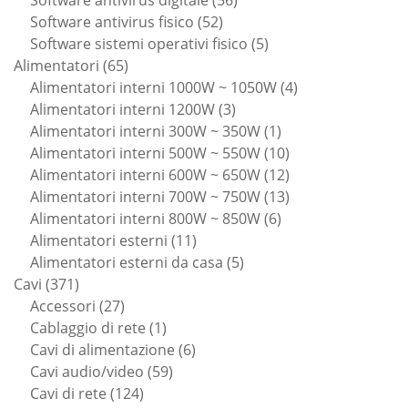
52
prodotti
Software antivirus fisico
52
prodotti
5
Software sistemi operativi fisico
5
65
prodotti
Alimentatori
65
prodotti
4
Alimentatori interni 1000W ~ 1050W
4
3
prodotti
Alimentatori interni 1200W
3
prodotti
1
Alimentatori interni 300W ~ 350W
1
prodotto
10
Alimentatori interni 500W ~ 550W
10
prodotti
12
Alimentatori interni 600W ~ 650W
12
prodotti
13
Alimentatori interni 700W ~ 750W
13
6
prodotti
Alimentatori interni 800W ~ 850W
6
11
prodotti
Alimentatori esterni
11
prodotti
5
Alimentatori esterni da casa
5
371
prodotti
Cavi
371
prodotti
27
Accessori
27
prodotti
1
Cablaggio di rete
1
prodotto
6
Cavi di alimentazione
6
59
prodotti
Cavi audio/video
59
124
prodotti
Cavi di rete
124