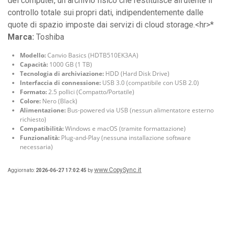
del computer, un archivio fisico che restituisce all'utente il
controllo totale sui propri dati, indipendentemente dalle
quote di spazio imposte dai servizi di cloud storage.<hr>*
Marca:
Toshiba
Modello:
Canvio Basics (HDTB510EK3AA)
Capacità:
1000 GB (1 TB)
Tecnologia di archiviazione:
HDD (Hard Disk Drive)
Interfaccia di connessione:
USB 3.0 (compatibile con USB 2.0)
Formato:
2.5 pollici (Compatto/Portatile)
Colore:
Nero (Black)
Alimentazione:
Bus-powered via USB (nessun alimentatore esterno
richiesto)
Compatibilità:
Windows e macOS (tramite formattazione)
Funzionalità:
Plug-and-Play (nessuna installazione software
necessaria)
www.CopySync.it
Aggiornato:
2026-06-27 17:02:45
by