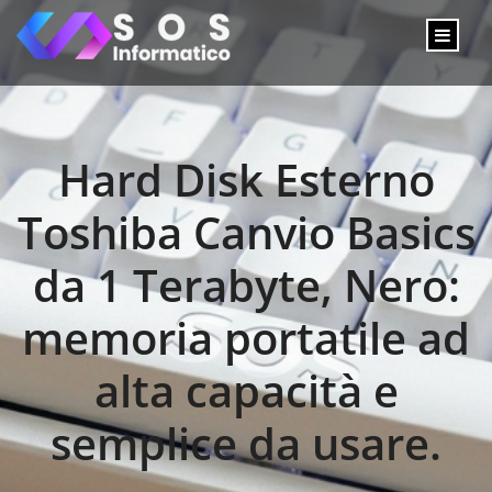
Hard Disk Esterno
Toshiba Canvio Basics
da 1 Terabyte, Nero:
memoria portatile ad
alta capacità e
semplice da usare.