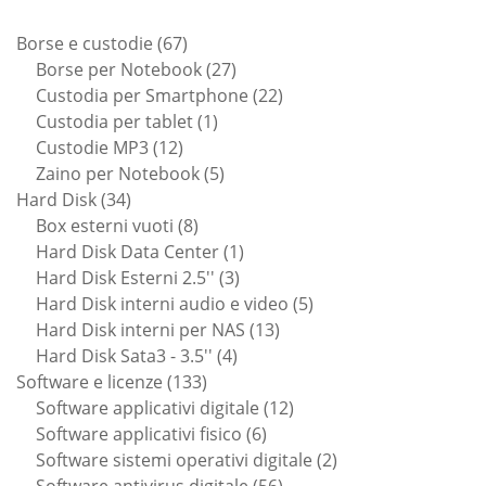
67
Borse e custodie
67
prodotti
27
Borse per Notebook
27
prodotti
22
Custodia per Smartphone
22
1
prodotti
Custodia per tablet
1
12
prodotto
Custodie MP3
12
prodotti
5
Zaino per Notebook
5
34
prodotti
Hard Disk
34
prodotti
8
Box esterni vuoti
8
prodotti
1
Hard Disk Data Center
1
3
prodotto
Hard Disk Esterni 2.5''
3
prodotti
5
Hard Disk interni audio e video
5
13
prodotti
Hard Disk interni per NAS
13
4
prodotti
Hard Disk Sata3 - 3.5''
4
133
prodotti
Software e licenze
133
prodotti
12
Software applicativi digitale
12
6
prodotti
Software applicativi fisico
6
prodotti
2
Software sistemi operativi digitale
2
56
prodotti
Software antivirus digitale
56