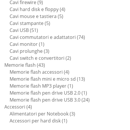
9
prodotti
Cavi firewire
9
prodotti
4
Cavi hard disk e floppy
4
5
prodotti
Cavi mouse e tastiera
5
5
prodotti
Cavi stampante
5
51
prodotti
Cavi USB
51
prodotti
74
Cavi commutatori e adattatori
74
1
prodotti
Cavi monitor
1
prodotto
3
Cavi prolunghe
3
prodotti
2
Cavi switch e convertitori
2
43
prodotti
Memorie flash
43
prodotti
4
Memorie flash accessori
4
prodotti
13
Memorie flash mini e micro sd
13
1
prodotti
Memorie flash MP3 player
1
prodotto
1
Memorie flash pen drive USB 2.0
1
prodotto
24
Memorie flash pen drive USB 3.0
24
4
prodotti
Accessori
4
prodotti
3
Alimentatori per Notebook
3
1
prodotti
Accessori per hard disk
1
prodotto