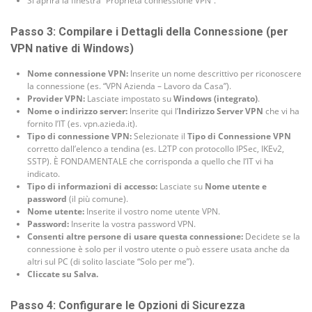
Si aprirà la finestra “Proprietà connessione VPN”.
Passo 3: Compilare i Dettagli della Connessione (per
VPN native di Windows)
Nome connessione VPN:
Inserite un nome descrittivo per riconoscere
la connessione (es. “VPN Azienda – Lavoro da Casa”).
Provider VPN:
Lasciate impostato su
Windows (integrato)
.
Nome o indirizzo server:
Inserite qui l’
Indirizzo Server VPN
che vi ha
fornito l’IT (es. vpn.azieda.it).
Tipo di connessione VPN:
Selezionate il
Tipo di Connessione VPN
corretto dall’elenco a tendina (es. L2TP con protocollo IPSec, IKEv2,
SSTP). È FONDAMENTALE che corrisponda a quello che l’IT vi ha
indicato.
Tipo di informazioni di accesso:
Lasciate su
Nome utente e
password
(il più comune).
Nome utente:
Inserite il vostro nome utente VPN.
Password:
Inserite la vostra password VPN.
Consenti altre persone di usare questa connessione:
Decidete se la
connessione è solo per il vostro utente o può essere usata anche da
altri sul PC (di solito lasciate “Solo per me”).
Cliccate su Salva.
Passo 4: Configurare le Opzioni di Sicurezza