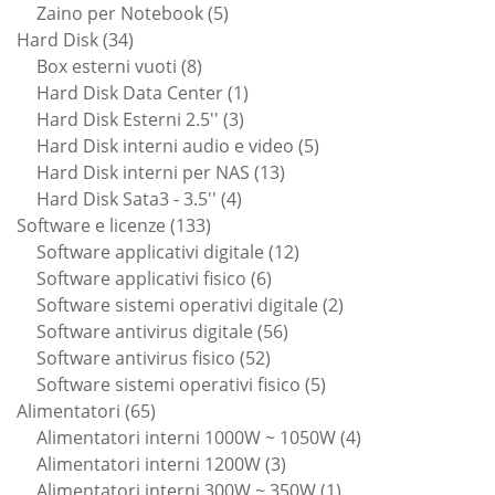
prodotti
5
Zaino per Notebook
5
34
prodotti
Hard Disk
34
prodotti
8
Box esterni vuoti
8
prodotti
1
Hard Disk Data Center
1
3
prodotto
Hard Disk Esterni 2.5''
3
prodotti
5
Hard Disk interni audio e video
5
13
prodotti
Hard Disk interni per NAS
13
4
prodotti
Hard Disk Sata3 - 3.5''
4
133
prodotti
Software e licenze
133
prodotti
12
Software applicativi digitale
12
6
prodotti
Software applicativi fisico
6
prodotti
2
Software sistemi operativi digitale
2
56
prodotti
Software antivirus digitale
56
52
prodotti
Software antivirus fisico
52
prodotti
5
Software sistemi operativi fisico
5
65
prodotti
Alimentatori
65
prodotti
4
Alimentatori interni 1000W ~ 1050W
4
3
prodotti
Alimentatori interni 1200W
3
prodotti
1
Alimentatori interni 300W ~ 350W
1