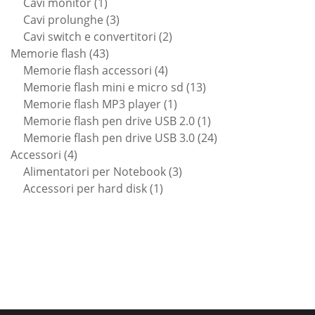
1
prodotti
Cavi monitor
1
prodotto
3
Cavi prolunghe
3
prodotti
2
Cavi switch e convertitori
2
43
prodotti
Memorie flash
43
prodotti
4
Memorie flash accessori
4
prodotti
13
Memorie flash mini e micro sd
13
1
prodotti
Memorie flash MP3 player
1
prodotto
1
Memorie flash pen drive USB 2.0
1
prodotto
24
Memorie flash pen drive USB 3.0
24
4
prodotti
Accessori
4
prodotti
3
Alimentatori per Notebook
3
1
prodotti
Accessori per hard disk
1
prodotto