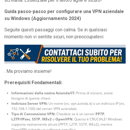
scrivania. Essenziale per il lavoro agile e sicuro!
Guida passo-passo per configurare una VPN aziendale
su Windows (Aggiornamento 2024)
Seguite questi passaggi con calma. Se in qualsiasi
momento non vi sentite sicuri, non preoccupatevi:
. Ma proviamo insieme!
Prerequisiti Fondamentali:
Informazioni dalla vostra Azienda/IT:
Prima di iniziare, avete
bisogno di queste chiavi:
Indirizzo Server VPN:
Un nome (es. vpn.azieda.it) o un indirizzo IP (es.
192.168.1.100) del server VPN aziendale.
Tipo di Connessione VPN:
Chiedete se è un server
PPTP
,
L2TP/IPsec
,
SSTP
,
IKEv2
o
OpenVPN
. Questo è CRUCIALE! Windows
supporta nativamente alcuni (PPTP, L2TP, SSTP, IKEv2), mentre
OpenVPN richiede un software specifico.