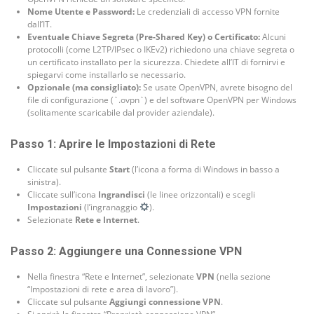
Nome Utente e Password:
Le credenziali di accesso VPN fornite
dall’IT.
Eventuale Chiave Segreta (Pre-Shared Key) o Certificato:
Alcuni
protocolli (come L2TP/IPsec o IKEv2) richiedono una chiave segreta o
un certificato installato per la sicurezza. Chiedete all’IT di fornirvi e
spiegarvi come installarlo se necessario.
Opzionale (ma consigliato):
Se usate OpenVPN, avrete bisogno del
file di configurazione (`.ovpn`) e del software OpenVPN per Windows
(solitamente scaricabile dal provider aziendale).
Passo 1: Aprire le Impostazioni di Rete
Cliccate sul pulsante
Start
(l’icona a forma di Windows in basso a
sinistra).
Cliccate sull’icona
Ingrandisci
(le linee orizzontali) e scegli
Impostazioni
(l’ingranaggio
).
Selezionate
Rete e Internet
.
Passo 2: Aggiungere una Connessione VPN
Nella finestra “Rete e Internet”, selezionate
VPN
(nella sezione
“Impostazioni di rete e area di lavoro”).
Cliccate sul pulsante
Aggiungi connessione VPN
.