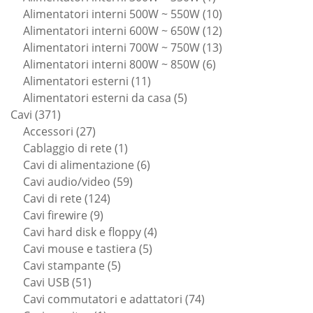
prodotto
10
Alimentatori interni 500W ~ 550W
10
prodotti
12
Alimentatori interni 600W ~ 650W
12
prodotti
13
Alimentatori interni 700W ~ 750W
13
6
prodotti
Alimentatori interni 800W ~ 850W
6
11
prodotti
Alimentatori esterni
11
prodotti
5
Alimentatori esterni da casa
5
371
prodotti
Cavi
371
prodotti
27
Accessori
27
prodotti
1
Cablaggio di rete
1
prodotto
6
Cavi di alimentazione
6
59
prodotti
Cavi audio/video
59
124
prodotti
Cavi di rete
124
9
prodotti
Cavi firewire
9
prodotti
4
Cavi hard disk e floppy
4
5
prodotti
Cavi mouse e tastiera
5
5
prodotti
Cavi stampante
5
51
prodotti
Cavi USB
51
prodotti
74
Cavi commutatori e adattatori
74