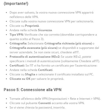
(Importante!)
Dopo aver salvato, la vostra nuova connessione VPN apparirà
nell’elenco delle VPN.
Cliccate sulla vostra nuova connessione VPN per selezionarla.
Cliccate su
Proprietà
.
Andate nella scheda
Sicurezza
.
Tipo VPN:
Verificate che sia corretto (dovrebbe corrispondere a
quanto scelto al Passo 3).
Crittografia:
Selezionate
Crittografia richiesta (più sicura)
o
Crittografia avanzata (più sicura)
se disponibili e supportate dal
server aziendale. Se non siete sicuri, chiedete all’IT.
Protocollo di autenticazione IKEv2:
Se usate IKEv2, potete
specificare i metodi di autenticazione (solitamente Chiedete all’IT).
Certificati:
Se l’IT vi ha fornito un certificato per l’autenticazione:
Andate nella scheda
Certificati
.
Cliccate su
Sfoglia
e selezionate il certificato installato sul PC.
Cliccate su OK
per salvare le proprietà.
Passo 5: Connessione alla VPN
Tornate all’elenco delle VPN (Impostazioni > Rete e Internet > VPN).
Cliccate sul pulsante
Connetti
accanto alla vostra VPN.
Se vi viene chiesta la password, inserirla.