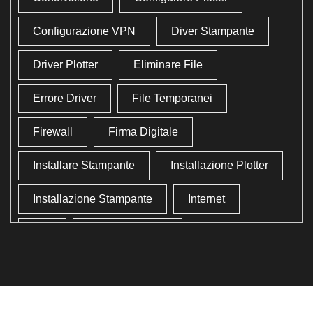
Configurazione VPN
Diver Stampante
Driver Plotter
Eliminare File
Errore Driver
File Temporanei
Firewall
Firma Digitale
Installare Stampante
Installazione Plotter
Installazione Stampante
Internet
Lan
Lavoro In Ufficio
Lettore Codici Fiscale
Lettore Smart Card
Lettore Tessera Sanitaria