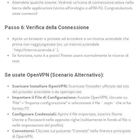
Attendete qualche istante. Vedrete un’icona di connessione attiva nella
barra delle applicazioni (vicino all’orologio o all’Wi-Fi). Congratulazioni,
siete connessi!
Passo 6: Verifica della Connessione
Aprite un browser e provate ad accedere a un risorsa aziendale che
prima non raggiungevate (es. un interno aziendale
`http://interno.azienda.it`).
Se funziona, tutto è a posto! Potete usare normalmente le risorse di
rete.
Se usate OpenVPN (Scenario Alternativo):
Scaricare Installare OpenVPN:
Scaricate l’installer ufficiale dal sito
del provider aziendale o da openvpn.net.
Importare il File di Configurazione:
Avviate OpenVPN, cliccate su
“File” > “Importa configurazione” e selezionate il file `.ovpn` che vi ha
fornito l’IT.
Configurare Credenziali:
Aprire il file importato, inserire Nome
Utente e Password nelle apposite righe (solitamente in fondo al file o
nelle impostazioni del profilo).
Connettersi:
Cliccate sul pulsante “Connetti” nella finestra principale
di OpenVPN.