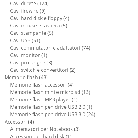
124
prodotti
Cavi di rete
124
9
prodotti
Cavi firewire
9
prodotti
4
Cavi hard disk e floppy
4
5
prodotti
Cavi mouse e tastiera
5
5
prodotti
Cavi stampante
5
51
prodotti
Cavi USB
51
prodotti
74
Cavi commutatori e adattatori
74
1
prodotti
Cavi monitor
1
prodotto
3
Cavi prolunghe
3
prodotti
2
Cavi switch e convertitori
2
43
prodotti
Memorie flash
43
prodotti
4
Memorie flash accessori
4
prodotti
13
Memorie flash mini e micro sd
13
1
prodotti
Memorie flash MP3 player
1
prodotto
1
Memorie flash pen drive USB 2.0
1
prodotto
24
Memorie flash pen drive USB 3.0
24
4
prodotti
Accessori
4
prodotti
3
Alimentatori per Notebook
3
1
prodotti
Accessori per hard disk
1