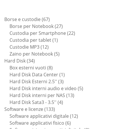
67
Borse e custodie
67
prodotti
27
Borse per Notebook
27
prodotti
22
Custodia per Smartphone
22
1
prodotti
Custodia per tablet
1
12
prodotto
Custodie MP3
12
prodotti
5
Zaino per Notebook
5
34
prodotti
Hard Disk
34
prodotti
8
Box esterni vuoti
8
prodotti
1
Hard Disk Data Center
1
3
prodotto
Hard Disk Esterni 2.5''
3
prodotti
5
Hard Disk interni audio e video
5
13
prodotti
Hard Disk interni per NAS
13
4
prodotti
Hard Disk Sata3 - 3.5''
4
133
prodotti
Software e licenze
133
prodotti
12
Software applicativi digitale
12
6
prodotti
Software applicativi fisico
6