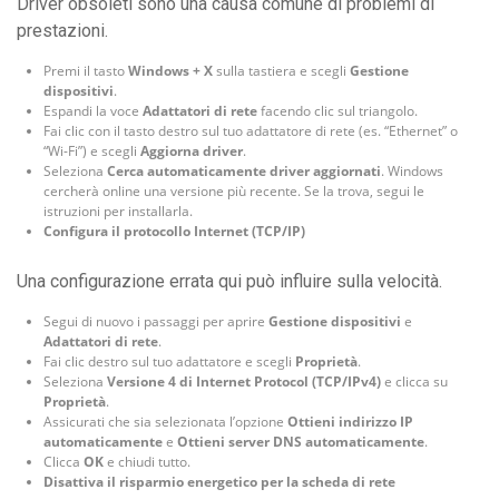
Driver obsoleti sono una causa comune di problemi di
prestazioni.
Premi il tasto
Windows + X
sulla tastiera e scegli
Gestione
dispositivi
.
Espandi la voce
Adattatori di rete
facendo clic sul triangolo.
Fai clic con il tasto destro sul tuo adattatore di rete (es. “Ethernet” o
“Wi-Fi”) e scegli
Aggiorna driver
.
Seleziona
Cerca automaticamente driver aggiornati
. Windows
cercherà online una versione più recente. Se la trova, segui le
istruzioni per installarla.
Configura il protocollo Internet (TCP/IP)
Una configurazione errata qui può influire sulla velocità.
Segui di nuovo i passaggi per aprire
Gestione dispositivi
e
Adattatori di rete
.
Fai clic destro sul tuo adattatore e scegli
Proprietà
.
Seleziona
Versione 4 di Internet Protocol (TCP/IPv4)
e clicca su
Proprietà
.
Assicurati che sia selezionata l’opzione
Ottieni indirizzo IP
automaticamente
e
Ottieni server DNS automaticamente
.
Clicca
OK
e chiudi tutto.
Disattiva il risparmio energetico per la scheda di rete