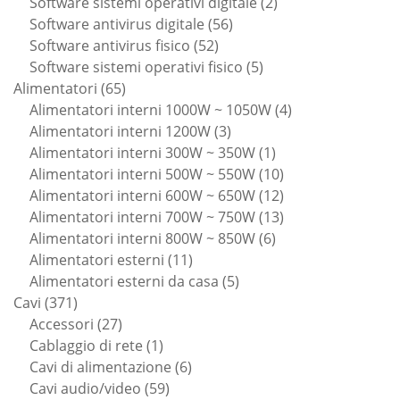
prodotti
2
Software sistemi operativi digitale
2
56
prodotti
Software antivirus digitale
56
52
prodotti
Software antivirus fisico
52
prodotti
5
Software sistemi operativi fisico
5
65
prodotti
Alimentatori
65
prodotti
4
Alimentatori interni 1000W ~ 1050W
4
3
prodotti
Alimentatori interni 1200W
3
prodotti
1
Alimentatori interni 300W ~ 350W
1
prodotto
10
Alimentatori interni 500W ~ 550W
10
prodotti
12
Alimentatori interni 600W ~ 650W
12
prodotti
13
Alimentatori interni 700W ~ 750W
13
6
prodotti
Alimentatori interni 800W ~ 850W
6
11
prodotti
Alimentatori esterni
11
prodotti
5
Alimentatori esterni da casa
5
371
prodotti
Cavi
371
prodotti
27
Accessori
27
prodotti
1
Cablaggio di rete
1
prodotto
6
Cavi di alimentazione
6
59
prodotti
Cavi audio/video
59