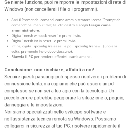
Se niente funziona, puoi reimporre le impostazioni di rete di
Windows (non cancellerai i file o i programmi).
Apri il Prompt dei comandi come amministratore: cerca “Prompt dei
comandi” nel menu Start, fai clic destro e scegli
Esegui come
amministratore
.
Digita `netsh winsock reset` e premi Invio.
Digita `netsh int ip reset` e premi Invio.
Infine, digita `ipconfig /release` e poi `ipconfig /renew` (uno alla
volta, premendo Invio dopo ciascuno).
Riavvia il PC
per rendere effettivi i cambiamenti.
Conclusione: non rischiare, affidati a noi!
Seguire questi passaggi può spesso risolvere i problemi di
connessione lenta, ma capiamo che può essere un po’
complesso se non sei a tuo agio con la tecnologia. Un
piccolo errore potrebbe peggiorare la situazione o, peggio,
danneggiare le impostazioni.
Noi siamo specializzati nello sviluppo software e
nell’assistenza tecnica remota su Windows. Possiamo
collegarci in sicurezza al tuo PC, risolvere rapidamente il