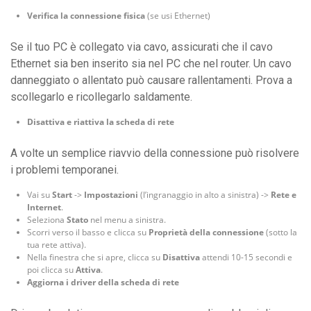
Verifica la connessione fisica
(se usi Ethernet)
Se il tuo PC è collegato via cavo, assicurati che il cavo
Ethernet sia ben inserito sia nel PC che nel router. Un cavo
danneggiato o allentato può causare rallentamenti. Prova a
scollegarlo e ricollegarlo saldamente.
Disattiva e riattiva la scheda di rete
A volte un semplice riavvio della connessione può risolvere
i problemi temporanei.
Vai su
Start
->
Impostazioni
(l’ingranaggio in alto a sinistra) ->
Rete e
Internet
.
Seleziona
Stato
nel menu a sinistra.
Scorri verso il basso e clicca su
Proprietà della connessione
(sotto la
tua rete attiva).
Nella finestra che si apre, clicca su
Disattiva
attendi 10-15 secondi e
poi clicca su
Attiva
.
Aggiorna i driver della scheda di rete