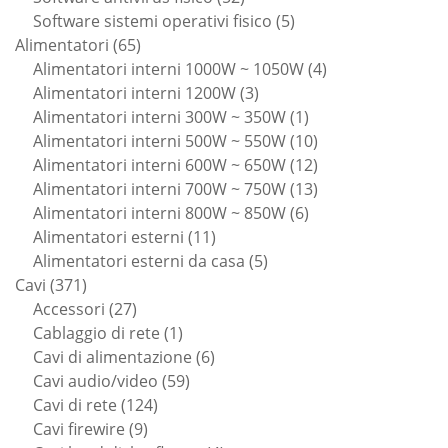
prodotti
5
Software sistemi operativi fisico
5
65
prodotti
Alimentatori
65
prodotti
4
Alimentatori interni 1000W ~ 1050W
4
3
prodotti
Alimentatori interni 1200W
3
prodotti
1
Alimentatori interni 300W ~ 350W
1
prodotto
10
Alimentatori interni 500W ~ 550W
10
prodotti
12
Alimentatori interni 600W ~ 650W
12
prodotti
13
Alimentatori interni 700W ~ 750W
13
6
prodotti
Alimentatori interni 800W ~ 850W
6
11
prodotti
Alimentatori esterni
11
prodotti
5
Alimentatori esterni da casa
5
371
prodotti
Cavi
371
prodotti
27
Accessori
27
prodotti
1
Cablaggio di rete
1
prodotto
6
Cavi di alimentazione
6
59
prodotti
Cavi audio/video
59
124
prodotti
Cavi di rete
124
9
prodotti
Cavi firewire
9