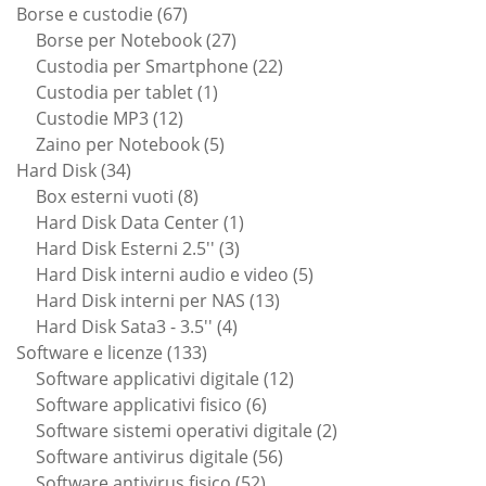
67
Borse e custodie
67
prodotti
27
Borse per Notebook
27
prodotti
22
Custodia per Smartphone
22
1
prodotti
Custodia per tablet
1
12
prodotto
Custodie MP3
12
prodotti
5
Zaino per Notebook
5
34
prodotti
Hard Disk
34
prodotti
8
Box esterni vuoti
8
prodotti
1
Hard Disk Data Center
1
3
prodotto
Hard Disk Esterni 2.5''
3
prodotti
5
Hard Disk interni audio e video
5
13
prodotti
Hard Disk interni per NAS
13
4
prodotti
Hard Disk Sata3 - 3.5''
4
133
prodotti
Software e licenze
133
prodotti
12
Software applicativi digitale
12
6
prodotti
Software applicativi fisico
6
prodotti
2
Software sistemi operativi digitale
2
56
prodotti
Software antivirus digitale
56
52
prodotti
Software antivirus fisico
52