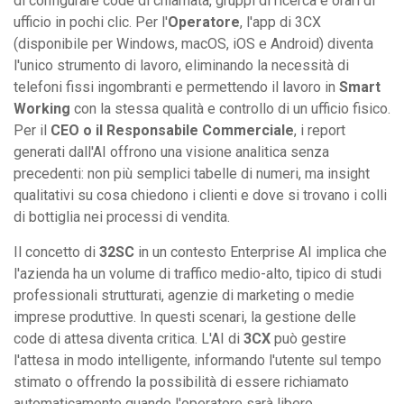
di configurare code di chiamata, gruppi di ricerca e orari di
ufficio in pochi clic. Per l'
Operatore
, l'app di 3CX
(disponibile per Windows, macOS, iOS e Android) diventa
l'unico strumento di lavoro, eliminando la necessità di
telefoni fissi ingombranti e permettendo il lavoro in
Smart
Working
con la stessa qualità e controllo di un ufficio fisico.
Per il
CEO o il Responsabile Commerciale
, i report
generati dall'AI offrono una visione analitica senza
precedenti: non più semplici tabelle di numeri, ma insight
qualitativi su cosa chiedono i clienti e dove si trovano i colli
di bottiglia nei processi di vendita.
Il concetto di
32SC
in un contesto Enterprise AI implica che
l'azienda ha un volume di traffico medio-alto, tipico di studi
professionali strutturati, agenzie di marketing o medie
imprese produttive. In questi scenari, la gestione delle
code di attesa diventa critica. L'AI di
3CX
può gestire
l'attesa in modo intelligente, informando l'utente sul tempo
stimato o offrendo la possibilità di essere richiamato
automaticamente quando l'operatore sarà libero,