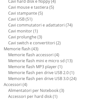
prodotti
4
Cavi hard disk e floppy
4
5
prodotti
Cavi mouse e tastiera
5
5
prodotti
Cavi stampante
5
51
prodotti
Cavi USB
51
prodotti
74
Cavi commutatori e adattatori
74
1
prodotti
Cavi monitor
1
prodotto
3
Cavi prolunghe
3
prodotti
2
Cavi switch e convertitori
2
43
prodotti
Memorie flash
43
prodotti
4
Memorie flash accessori
4
prodotti
13
Memorie flash mini e micro sd
13
1
prodotti
Memorie flash MP3 player
1
prodotto
1
Memorie flash pen drive USB 2.0
1
prodotto
24
Memorie flash pen drive USB 3.0
24
4
prodotti
Accessori
4
prodotti
3
Alimentatori per Notebook
3
1
prodotti
Accessori per hard disk
1
prodotto