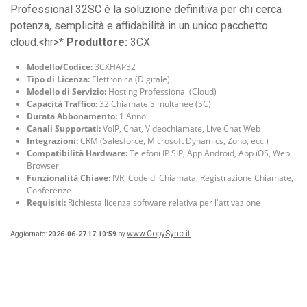
Professional 32SC è la soluzione definitiva per chi cerca
potenza, semplicità e affidabilità in un unico pacchetto
cloud.<hr>*
Produttore:
3CX
Modello/Codice:
3CXHAP32
Tipo di Licenza:
Elettronica (Digitale)
Modello di Servizio:
Hosting Professional (Cloud)
Capacità Traffico:
32 Chiamate Simultanee (SC)
Durata Abbonamento:
1 Anno
Canali Supportati:
VoIP, Chat, Videochiamate, Live Chat Web
Integrazioni:
CRM (Salesforce, Microsoft Dynamics, Zoho, ecc.)
Compatibilità Hardware:
Telefoni IP SIP, App Android, App iOS, Web
Browser
Funzionalità Chiave:
IVR, Code di Chiamata, Registrazione Chiamate,
Conferenze
Requisiti:
Richiesta licenza software relativa per l'attivazione
www.CopySync.it
Aggiornato:
2026-06-27 17:10:59
by