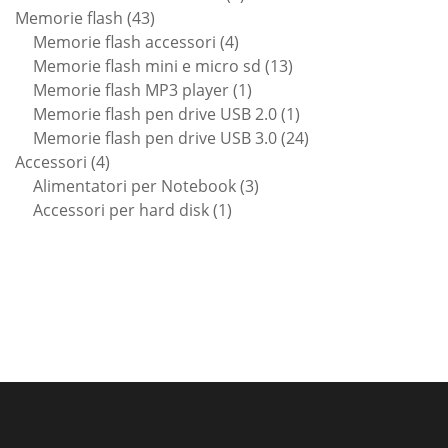
43
prodotti
Memorie flash
43
prodotti
4
Memorie flash accessori
4
prodotti
13
Memorie flash mini e micro sd
13
1
prodotti
Memorie flash MP3 player
1
prodotto
1
Memorie flash pen drive USB 2.0
1
prodotto
24
Memorie flash pen drive USB 3.0
24
4
prodotti
Accessori
4
prodotti
3
Alimentatori per Notebook
3
1
prodotti
Accessori per hard disk
1
prodotto