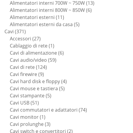
prodotti
13
Alimentatori interni 700W ~ 750W
13
6
prodotti
Alimentatori interni 800W ~ 850W
6
11
prodotti
Alimentatori esterni
11
prodotti
5
Alimentatori esterni da casa
5
371
prodotti
Cavi
371
prodotti
27
Accessori
27
prodotti
1
Cablaggio di rete
1
prodotto
6
Cavi di alimentazione
6
59
prodotti
Cavi audio/video
59
124
prodotti
Cavi di rete
124
9
prodotti
Cavi firewire
9
prodotti
4
Cavi hard disk e floppy
4
5
prodotti
Cavi mouse e tastiera
5
5
prodotti
Cavi stampante
5
51
prodotti
Cavi USB
51
prodotti
74
Cavi commutatori e adattatori
74
1
prodotti
Cavi monitor
1
prodotto
3
Cavi prolunghe
3
prodotti
2
Cavi switch e convertitori
2