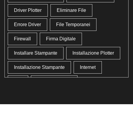
Driver Plotter
Eliminare File
Errore Driver
File Temporanei
Firewall
Firma Digitale
Installare Stampante
Installazione Plotter
Installazione Stampante
Internet
Lan
Lavoro In Ufficio
Lettore Codici Fiscale
Lettore Smart Card
Lettore Tessera Sanitaria
Liberare Il Disco Fisso
Liberare Memoria