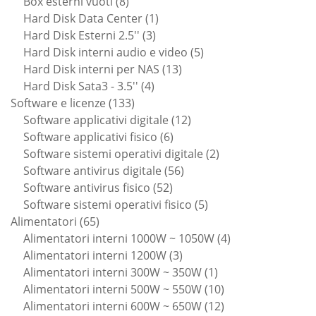
prodotti
8
Box esterni vuoti
8
prodotti
1
Hard Disk Data Center
1
3
prodotto
Hard Disk Esterni 2.5''
3
prodotti
5
Hard Disk interni audio e video
5
13
prodotti
Hard Disk interni per NAS
13
4
prodotti
Hard Disk Sata3 - 3.5''
4
133
prodotti
Software e licenze
133
prodotti
12
Software applicativi digitale
12
6
prodotti
Software applicativi fisico
6
prodotti
2
Software sistemi operativi digitale
2
56
prodotti
Software antivirus digitale
56
52
prodotti
Software antivirus fisico
52
prodotti
5
Software sistemi operativi fisico
5
65
prodotti
Alimentatori
65
prodotti
4
Alimentatori interni 1000W ~ 1050W
4
3
prodotti
Alimentatori interni 1200W
3
prodotti
1
Alimentatori interni 300W ~ 350W
1
prodotto
10
Alimentatori interni 500W ~ 550W
10
prodotti
12
Alimentatori interni 600W ~ 650W
12