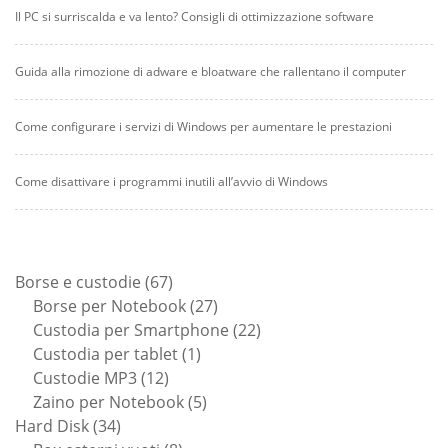
Il PC si surriscalda e va lento? Consigli di ottimizzazione software
Guida alla rimozione di adware e bloatware che rallentano il computer
Come configurare i servizi di Windows per aumentare le prestazioni
Come disattivare i programmi inutili all’avvio di Windows
67
Borse e custodie
67
prodotti
27
Borse per Notebook
27
prodotti
22
Custodia per Smartphone
22
1
prodotti
Custodia per tablet
1
12
prodotto
Custodie MP3
12
prodotti
5
Zaino per Notebook
5
34
prodotti
Hard Disk
34