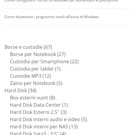
Come configurare i servizi di Windows per aumentare le prestazioni
Come disattivare i programmi inutili all’avvio di Windows
67
Borse e custodie
67
prodotti
27
Borse per Notebook
27
prodotti
22
Custodia per Smartphone
22
1
prodotti
Custodia per tablet
1
12
prodotto
Custodie MP3
12
prodotti
5
Zaino per Notebook
5
34
prodotti
Hard Disk
34
prodotti
8
Box esterni vuoti
8
prodotti
1
Hard Disk Data Center
1
3
prodotto
Hard Disk Esterni 2.5''
3
prodotti
5
Hard Disk interni audio e video
5
13
prodotti
Hard Disk interni per NAS
13
4
prodotti
Hard Disk Sata3 - 3.5''
4