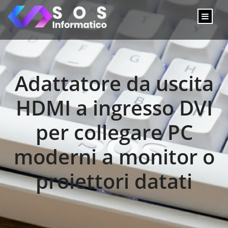
Adattatore da uscita
HDMI a ingresso DVI
per collegare PC
moderni a monitor o
proiettori datati