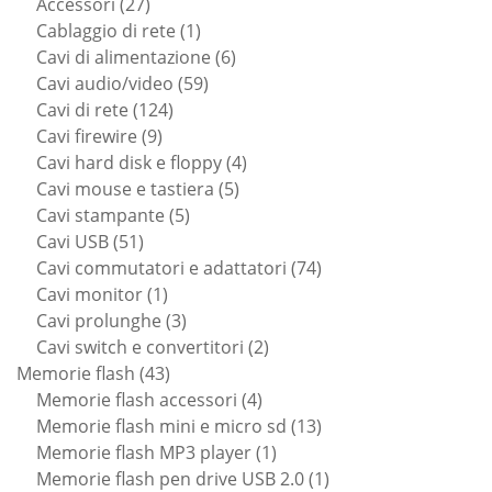
prodotti
27
Accessori
27
prodotti
1
Cablaggio di rete
1
prodotto
6
Cavi di alimentazione
6
59
prodotti
Cavi audio/video
59
124
prodotti
Cavi di rete
124
9
prodotti
Cavi firewire
9
prodotti
4
Cavi hard disk e floppy
4
5
prodotti
Cavi mouse e tastiera
5
5
prodotti
Cavi stampante
5
51
prodotti
Cavi USB
51
prodotti
74
Cavi commutatori e adattatori
74
1
prodotti
Cavi monitor
1
prodotto
3
Cavi prolunghe
3
prodotti
2
Cavi switch e convertitori
2
43
prodotti
Memorie flash
43
prodotti
4
Memorie flash accessori
4
prodotti
13
Memorie flash mini e micro sd
13
1
prodotti
Memorie flash MP3 player
1
prodotto
1
Memorie flash pen drive USB 2.0
1