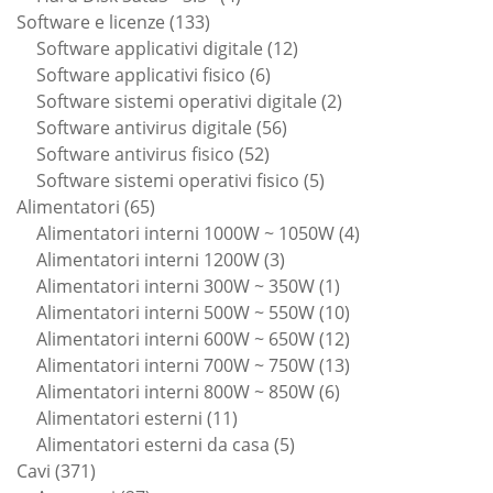
133
prodotti
Software e licenze
133
prodotti
12
Software applicativi digitale
12
6
prodotti
Software applicativi fisico
6
prodotti
2
Software sistemi operativi digitale
2
56
prodotti
Software antivirus digitale
56
52
prodotti
Software antivirus fisico
52
prodotti
5
Software sistemi operativi fisico
5
65
prodotti
Alimentatori
65
prodotti
4
Alimentatori interni 1000W ~ 1050W
4
3
prodotti
Alimentatori interni 1200W
3
prodotti
1
Alimentatori interni 300W ~ 350W
1
prodotto
10
Alimentatori interni 500W ~ 550W
10
prodotti
12
Alimentatori interni 600W ~ 650W
12
prodotti
13
Alimentatori interni 700W ~ 750W
13
6
prodotti
Alimentatori interni 800W ~ 850W
6
11
prodotti
Alimentatori esterni
11
prodotti
5
Alimentatori esterni da casa
5
371
prodotti
Cavi
371