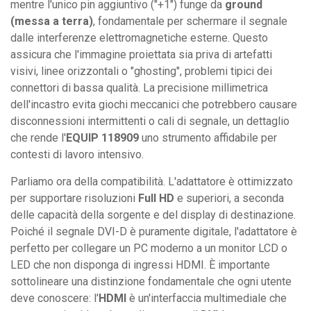
mentre l'unico pin aggiuntivo ("+1") funge da
ground
(messa a terra)
, fondamentale per schermare il segnale
dalle interferenze elettromagnetiche esterne. Questo
assicura che l'immagine proiettata sia priva di artefatti
visivi, linee orizzontali o "ghosting", problemi tipici dei
connettori di bassa qualità. La precisione millimetrica
dell'incastro evita giochi meccanici che potrebbero causare
disconnessioni intermittenti o cali di segnale, un dettaglio
che rende l'
EQUIP 118909
uno strumento affidabile per
contesti di lavoro intensivo.
Parliamo ora della compatibilità. L'adattatore è ottimizzato
per supportare risoluzioni
Full HD
e superiori, a seconda
delle capacità della sorgente e del display di destinazione.
Poiché il segnale DVI-D è puramente digitale, l'adattatore è
perfetto per collegare un PC moderno a un monitor LCD o
LED che non disponga di ingressi HDMI. È importante
sottolineare una distinzione fondamentale che ogni utente
deve conoscere: l'
HDMI
è un'interfaccia multimediale che