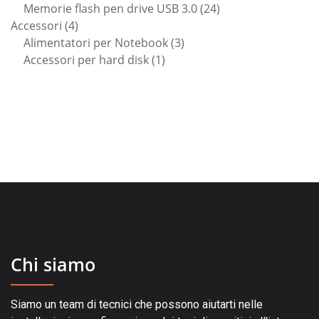
prodotto
24
Memorie flash pen drive USB 3.0
24
4
prodotti
Accessori
4
prodotti
3
Alimentatori per Notebook
3
1
prodotti
Accessori per hard disk
1
prodotto
Chi siamo
Siamo un team di tecnici che possono aiutarti nelle