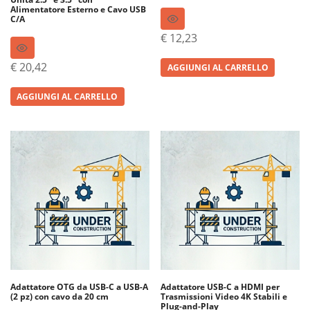
Alimentatore Esterno e Cavo USB
C/A
€
12,23
€
20,42
AGGIUNGI AL CARRELLO
AGGIUNGI AL CARRELLO
Adattatore OTG da USB-C a USB-A
Adattatore USB-C a HDMI per
(2 pz) con cavo da 20 cm
Trasmissioni Video 4K Stabili e
Plug-and-Play