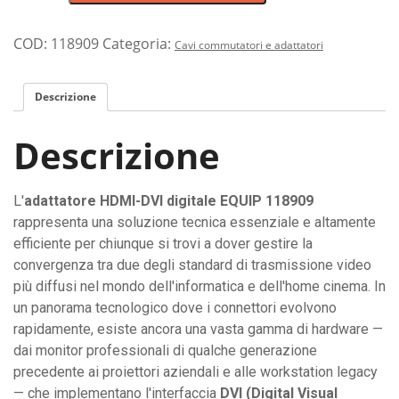
da
uscita
HDMI
COD:
118909
Categoria:
Cavi commutatori e adattatori
a
ingresso
Descrizione
DVI
per
Descrizione
collegare
PC
moderni
L'
adattatore HDMI-DVI digitale EQUIP 118909
a
rappresenta una soluzione tecnica essenziale e altamente
monitor
efficiente per chiunque si trovi a dover gestire la
o
convergenza tra due degli standard di trasmissione video
proiettori
più diffusi nel mondo dell'informatica e dell'home cinema. In
datati
un panorama tecnologico dove i connettori evolvono
quantità
rapidamente, esiste ancora una vasta gamma di hardware —
dai monitor professionali di qualche generazione
precedente ai proiettori aziendali e alle workstation legacy
— che implementano l'interfaccia
DVI (Digital Visual