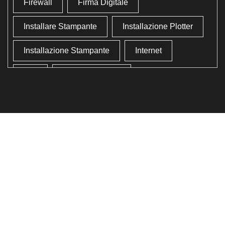
Firewall
Firma Digitale
Installare Stampante
Installazione Plotter
Installazione Stampante
Internet
Lan
Lavoro In Ufficio
Lettore Codici Fiscale
Lettore Smart Card
Lettore Tessera Sanitaria
Liberare Il Disco Fisso
Liberare Memoria
Ottimizzazione
Ottimizzazione Windows
Produttività
Programmi Inutili
Pulizia Approfondita
Pulizia Windows