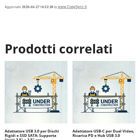
www.CopySync.it
Aggiornato:
2026-06-27 16:52:28
by
Prodotti correlati
Adattatore USB 3.0 per Dischi
Adattatore USB-C per Dual Video,
Rigidi e SSD SATA: Supporta
Ricarica PD e Hub USB 3.0
Unità 2.5″ e 3.5″ con