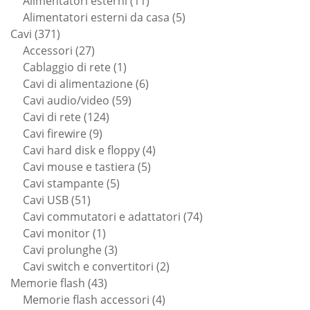
11
prodotti
Alimentatori esterni
11
prodotti
5
Alimentatori esterni da casa
5
371
prodotti
Cavi
371
prodotti
27
Accessori
27
prodotti
1
Cablaggio di rete
1
prodotto
6
Cavi di alimentazione
6
59
prodotti
Cavi audio/video
59
124
prodotti
Cavi di rete
124
9
prodotti
Cavi firewire
9
prodotti
4
Cavi hard disk e floppy
4
5
prodotti
Cavi mouse e tastiera
5
5
prodotti
Cavi stampante
5
51
prodotti
Cavi USB
51
prodotti
74
Cavi commutatori e adattatori
74
1
prodotti
Cavi monitor
1
prodotto
3
Cavi prolunghe
3
prodotti
2
Cavi switch e convertitori
2
43
prodotti
Memorie flash
43
prodotti
4
Memorie flash accessori
4