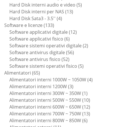
prodotti
5
Hard Disk interni audio e video
5
13
prodotti
Hard Disk interni per NAS
13
4
prodotti
Hard Disk Sata3 - 3.5''
4
133
prodotti
Software e licenze
133
prodotti
12
Software applicativi digitale
12
6
prodotti
Software applicativi fisico
6
prodotti
2
Software sistemi operativi digitale
2
56
prodotti
Software antivirus digitale
56
52
prodotti
Software antivirus fisico
52
prodotti
5
Software sistemi operativi fisico
5
65
prodotti
Alimentatori
65
prodotti
4
Alimentatori interni 1000W ~ 1050W
4
3
prodotti
Alimentatori interni 1200W
3
prodotti
1
Alimentatori interni 300W ~ 350W
1
prodotto
10
Alimentatori interni 500W ~ 550W
10
prodotti
12
Alimentatori interni 600W ~ 650W
12
prodotti
13
Alimentatori interni 700W ~ 750W
13
6
prodotti
Alimentatori interni 800W ~ 850W
6