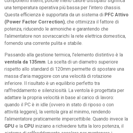
componenti interni, poiché meno calore dissipato significa
una temperatura operativa più bassa per l'intero chassis.
Questa efficienza è supportata da un sistema di
PFC Attivo
(Power Factor Correction)
, che ottimizza il fattore di
potenza, riducendo le armoniche e garantendo che
l'alimentatore non sovraccarichi la rete elettrica domestica,
fornendo una corrente pulita e stabile.
Passando alla gestione termica, l'elemento distintivo è la
ventola da 135mm
. La scelta di un diametro superiore
rispetto allo standard di 120mm permette di spostare una
massa d'aria maggiore con una velocità di rotazione
inferiore. Il risultato è un equilibrio perfetto tra
raffreddamento e silenziosità. La ventola è progettata per
adattare la propria velocità in base al carico di lavoro:
quando il PC è in idle (ovvero in stato di riposo o con
attività leggere), la ventola gira al minimo, rendendo
l'alimentatore praticamente impercettibile. Quando invece la
GPU
e la
CPU
iniziano a richiedere tutta la loro potenza, il