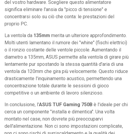
del vostro hardware. Scegliere questo alimentatore
significa eliminare l'ansia da "picco di tensione" e
concentrarsi solo su ciò che conta: le prestazioni del
proprio PC.
La ventola da
135mm
merita un ulteriore approfondimento.
Molti utenti lamentano il rumore dei "whine" (fischi elettrici)
o il ronzio costante delle ventole piccole. Aumentando il
diametro a 135mm, ASUS permette alla ventola di girare più
lentamente pur spostando la stessa quantità d'aria di una
ventola da 120mm che gira più velocemente. Questo riduce
drasticamente l'inquinamento acustico, permettendo una
concentrazione totale durante le sessioni di gioco
competitive o un ambiente di lavoro silenzioso.
In conclusione, l'
ASUS TUF Gaming 750B
è l'ideale per chi
cerca un componente "installa e dimentica". Una volta
montato nel case, non dovrete più preoccuparvi
dell'alimentazione. Non ci sono impostazioni complicate,
non ci sono rischi di surriscaldamento e la qualità dei