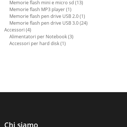
prodotti
13
Memorie flash mini e micro sd
13
1
prodotti
Memorie flash MP3 player
1
prodotto
1
Memorie flash pen drive USB 2.0
1
prodotto
24
Memorie flash pen drive USB 3.0
24
4
prodotti
Accessori
4
prodotti
3
Alimentatori per Notebook
3
1
prodotti
Accessori per hard disk
1
prodotto
Chi siamo