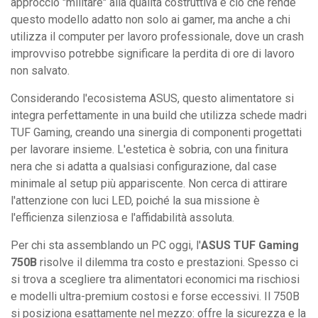
approccio "militare" alla qualità costruttiva è ciò che rende
questo modello adatto non solo ai gamer, ma anche a chi
utilizza il computer per lavoro professionale, dove un crash
improvviso potrebbe significare la perdita di ore di lavoro
non salvato.
Considerando l'ecosistema ASUS, questo alimentatore si
integra perfettamente in una build che utilizza schede madri
TUF Gaming, creando una sinergia di componenti progettati
per lavorare insieme. L'estetica è sobria, con una finitura
nera che si adatta a qualsiasi configurazione, dal case
minimale al setup più appariscente. Non cerca di attirare
l'attenzione con luci LED, poiché la sua missione è
l'efficienza silenziosa e l'affidabilità assoluta.
Per chi sta assemblando un PC oggi, l'
ASUS TUF Gaming
750B
risolve il dilemma tra costo e prestazioni. Spesso ci
si trova a scegliere tra alimentatori economici ma rischiosi
e modelli ultra-premium costosi e forse eccessivi. Il 750B
si posiziona esattamente nel mezzo: offre la sicurezza e la