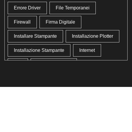
Errore Driver
File Temporanei
Firewall
Firma Digitale
Installare Stampante
Installazione Plotter
Installazione Stampante
Internet
Lan
Lavoro In Ufficio
Lettore Codici Fiscale
Lettore Smart Card
Lettore Tessera Sanitaria
Liberare Il Disco Fisso
Liberare Memoria
Ottimizzazione
Ottimizzazione Windows