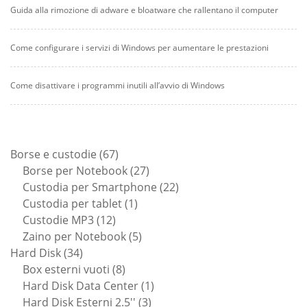
Guida alla rimozione di adware e bloatware che rallentano il computer
Come configurare i servizi di Windows per aumentare le prestazioni
Come disattivare i programmi inutili all’avvio di Windows
67
Borse e custodie
67
prodotti
27
Borse per Notebook
27
prodotti
22
Custodia per Smartphone
22
1
prodotti
Custodia per tablet
1
12
prodotto
Custodie MP3
12
prodotti
5
Zaino per Notebook
5
34
prodotti
Hard Disk
34
prodotti
8
Box esterni vuoti
8
prodotti
1
Hard Disk Data Center
1
3
prodotto
Hard Disk Esterni 2.5''
3