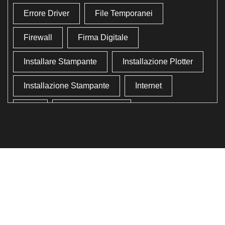
Errore Driver
File Temporanei
Firewall
Firma Digitale
Installare Stampante
Installazione Plotter
Installazione Stampante
Internet
Lan
Lavoro In Ufficio
Lettore Codici Fiscale
Lettore Smart Card
Lettore Tessera Sanitaria
Liberare Il Disco Fisso
Liberare Memoria
Ottimizzazione
Ottimizzazione Windows