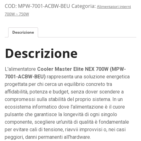
Master
COD:
MPW-7001-ACBW-BEU
Categoria:
Alimentatori interni
700W:
700W ~ 750W
energia
stabile,
Descrizione
efficiente
e
Descrizione
silenziosa
per
il
L'alimentatore
Cooler Master Elite NEX 700W (MPW-
tuo
7001-ACBW-BEU)
rappresenta una soluzione energetica
computer.
progettata per chi cerca un equilibrio concreto tra
quantità
affidabilità, potenza e budget, senza dover scendere a
compromessi sulla stabilità del proprio sistema. In un
ecosistema informatico dove l'alimentazione è il cuore
pulsante che garantisce la longevità di ogni singolo
componente, scegliere un'unità di qualità è fondamentale
per evitare cali di tensione, riavvii improvvisi o, nei casi
peggiori, danni permanenti all'hardware.