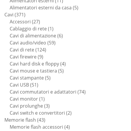
11
prodotti
Alimentatori esterni
11
prodotti
5
Alimentatori esterni da casa
5
371
prodotti
Cavi
371
prodotti
27
Accessori
27
prodotti
1
Cablaggio di rete
1
prodotto
6
Cavi di alimentazione
6
59
prodotti
Cavi audio/video
59
124
prodotti
Cavi di rete
124
9
prodotti
Cavi firewire
9
prodotti
4
Cavi hard disk e floppy
4
5
prodotti
Cavi mouse e tastiera
5
5
prodotti
Cavi stampante
5
51
prodotti
Cavi USB
51
prodotti
74
Cavi commutatori e adattatori
74
1
prodotti
Cavi monitor
1
prodotto
3
Cavi prolunghe
3
prodotti
2
Cavi switch e convertitori
2
43
prodotti
Memorie flash
43
prodotti
4
Memorie flash accessori
4