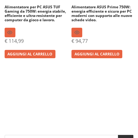
Alimentatore per PC ASUS TUF
Alimentatore ASUS Prime 750W:
Gaming da 750W: energia stabile,
energia efficiente e sicura per PC
efficiente e ultra-resistente per
moderni con supporto alle nuove
computer da gioco e lavoro.
schede video.
€
114,99
€
94,77
AGGIUNGI AL CARRELLO
AGGIUNGI AL CARRELLO
Products