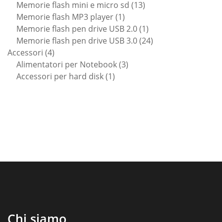
prodotti
13
Memorie flash mini e micro sd
13
1
prodotti
Memorie flash MP3 player
1
prodotto
1
Memorie flash pen drive USB 2.0
1
prodotto
24
Memorie flash pen drive USB 3.0
24
4
prodotti
Accessori
4
prodotti
3
Alimentatori per Notebook
3
1
prodotti
Accessori per hard disk
1
prodotto
Chi siamo