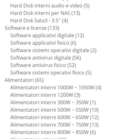
prodotti
5
Hard Disk interni audio e video
5
13
prodotti
Hard Disk interni per NAS
13
4
prodotti
Hard Disk Sata3 - 3.5''
4
133
prodotti
Software e licenze
133
prodotti
12
Software applicativi digitale
12
6
prodotti
Software applicativi fisico
6
prodotti
2
Software sistemi operativi digitale
2
56
prodotti
Software antivirus digitale
56
52
prodotti
Software antivirus fisico
52
prodotti
5
Software sistemi operativi fisico
5
65
prodotti
Alimentatori
65
prodotti
4
Alimentatori interni 1000W ~ 1050W
4
3
prodotti
Alimentatori interni 1200W
3
prodotti
1
Alimentatori interni 300W ~ 350W
1
prodotto
10
Alimentatori interni 500W ~ 550W
10
prodotti
12
Alimentatori interni 600W ~ 650W
12
prodotti
13
Alimentatori interni 700W ~ 750W
13
6
prodotti
Alimentatori interni 800W ~ 850W
6