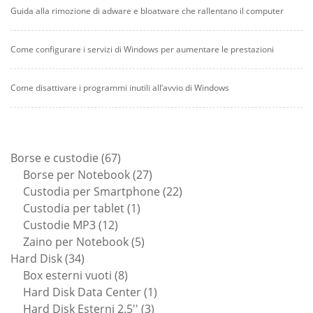
Guida alla rimozione di adware e bloatware che rallentano il computer
Come configurare i servizi di Windows per aumentare le prestazioni
Come disattivare i programmi inutili all’avvio di Windows
67
Borse e custodie
67
prodotti
27
Borse per Notebook
27
prodotti
22
Custodia per Smartphone
22
1
prodotti
Custodia per tablet
1
12
prodotto
Custodie MP3
12
prodotti
5
Zaino per Notebook
5
34
prodotti
Hard Disk
34
prodotti
8
Box esterni vuoti
8
prodotti
1
Hard Disk Data Center
1
3
prodotto
Hard Disk Esterni 2.5''
3