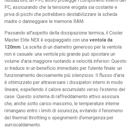
fluttuazioni; un PFC attivo protegge i componenti interni del
PC, assicurando che la tensione erogata sia costante e
priva di picchi che potrebbero destabilizzare la scheda
madre o danneggiare le memorie RAM.
Passando all'aspetto della dissipazione termica, il Cooler
Master Elite NEX è equipaggiato con una
ventola da
120mm
. La scelta di un diametro generoso per la ventola
non è casuale: una ventola più grande può spostare un
volume d'aria maggiore ruotando a velocità inferiori. Questo
si traduce in un beneficio immediato per l'utente finale: un
funzionamento decisamente più silenzioso. Il flusso d'aria
è ottimizzato per attraversare i dissipatori interni in modo
lineare, espellendo il calore accumulato verso l'esterno del
case. Questo sistema di raffreddamento attivo assicura
che, anche sotto carico massimo, le temperature interne
rimangano entro i limiti di sicurezza, evitando il fenomeno
del thermal throttling o spegnimenti d'emergenza per
surriscaldamento.