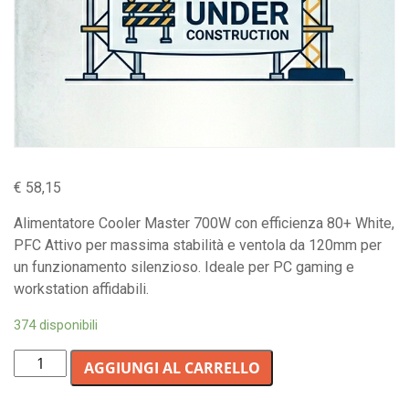
€
58,15
Alimentatore Cooler Master 700W con efficienza 80+ White,
PFC Attivo per massima stabilità e ventola da 120mm per
un funzionamento silenzioso. Ideale per PC gaming e
workstation affidabili.
374 disponibili
Alimentatore
AGGIUNGI AL CARRELLO
PC
Cooler