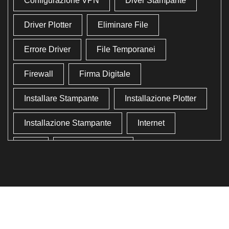
Configurazione VPN
Diver Stampante
Driver Plotter
Eliminare File
Errore Driver
File Temporanei
Firewall
Firma Digitale
Installare Stampante
Installazione Plotter
Installazione Stampante
Internet
Lan
Lavoro In Ufficio
Lettore Codici Fiscale
Lettore Smart Card
Lettore Tessera Sanitaria
Liberare Il Disco Fisso
Liberare Memoria