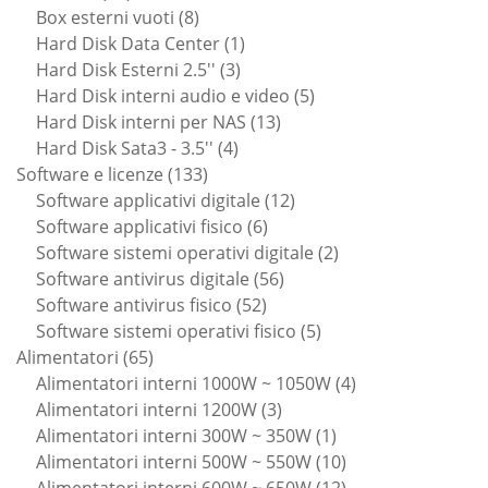
prodotti
8
Box esterni vuoti
8
prodotti
1
Hard Disk Data Center
1
3
prodotto
Hard Disk Esterni 2.5''
3
prodotti
5
Hard Disk interni audio e video
5
13
prodotti
Hard Disk interni per NAS
13
4
prodotti
Hard Disk Sata3 - 3.5''
4
133
prodotti
Software e licenze
133
prodotti
12
Software applicativi digitale
12
6
prodotti
Software applicativi fisico
6
prodotti
2
Software sistemi operativi digitale
2
56
prodotti
Software antivirus digitale
56
52
prodotti
Software antivirus fisico
52
prodotti
5
Software sistemi operativi fisico
5
65
prodotti
Alimentatori
65
prodotti
4
Alimentatori interni 1000W ~ 1050W
4
3
prodotti
Alimentatori interni 1200W
3
prodotti
1
Alimentatori interni 300W ~ 350W
1
prodotto
10
Alimentatori interni 500W ~ 550W
10
prodotti
12