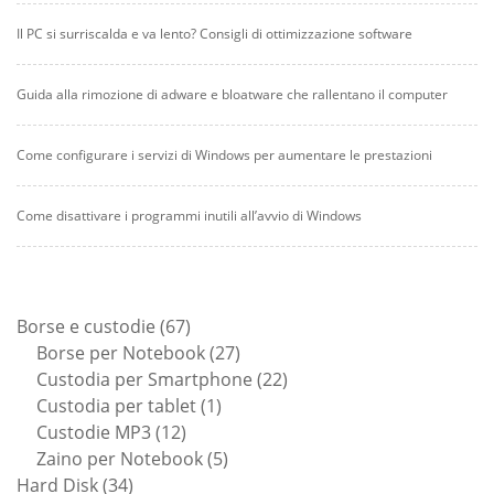
Il PC si surriscalda e va lento? Consigli di ottimizzazione software
Guida alla rimozione di adware e bloatware che rallentano il computer
Come configurare i servizi di Windows per aumentare le prestazioni
Come disattivare i programmi inutili all’avvio di Windows
67
Borse e custodie
67
prodotti
27
Borse per Notebook
27
prodotti
22
Custodia per Smartphone
22
1
prodotti
Custodia per tablet
1
12
prodotto
Custodie MP3
12
prodotti
5
Zaino per Notebook
5
34
prodotti
Hard Disk
34