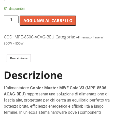
81 disponibili
Alimentatore
AGGIUNGI AL CARRELLO
PC
Cooler
Master
COD:
MPE-8506-ACAG-BEU
Categoria:
Alimentatori interni
850
800W ~ 850W
Watt
ad
Descrizione
alta
efficienza
Descrizione
Gold:
potenza
e
L'alimentatore
Cooler Master MWE Gold V3 (MPE-8506-
stabilità
ACAG-BEU)
rappresenta una soluzione di alimentazione di
per
fascia alta, progettata per chi cerca un equilibrio perfetto tra
PC
potenza bruta, efficienza energetica e affidabilità a lungo
Gaming
termine. In un ecosistema hardware dove i componenti