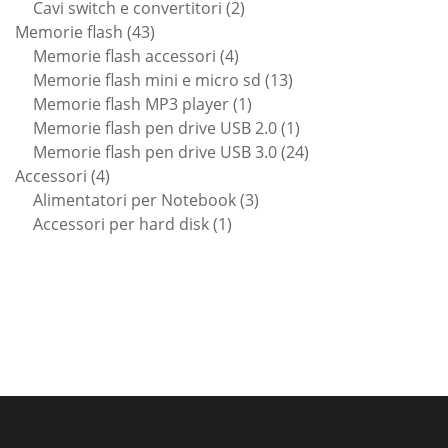
prodotti
2
Cavi switch e convertitori
2
43
prodotti
Memorie flash
43
prodotti
4
Memorie flash accessori
4
prodotti
13
Memorie flash mini e micro sd
13
1
prodotti
Memorie flash MP3 player
1
prodotto
1
Memorie flash pen drive USB 2.0
1
prodotto
24
Memorie flash pen drive USB 3.0
24
4
prodotti
Accessori
4
prodotti
3
Alimentatori per Notebook
3
1
prodotti
Accessori per hard disk
1
prodotto