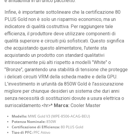
e affidabilità in un unico pacchetto.
Infine, è importante sottolineare che la certificazione 80
PLUS Gold non è solo un risparmio economico, ma un
indicatore di qualità costruttiva. Per raggiungere tale
efficienza, il produttore deve utilizzare componenti di
qualità superiore e circuiti più sofisticati. Questo significa
che acquistando questo alimentatore, l'utente sta
acquistando un prodotto con standard qualitativi
intrinsecamente più alti rispetto a modelli "White" o
"Bronze", garantendo una stabilità di tensione che protegge
i delicati circuiti VRM della scheda madre e della GPU.
L'investimento in un'unità da 850W Gold è l'assicurazione
migliore per chiunque desideri un sistema che duri anni
senza necessità di sostituzioni dovute a usura elettrica o
surriscaldamento.<hr>*
Marca:
Cooler Master
Modello:
MWE Gold V3 (MPE-8506-ACAG-BEU)
Potenza Nominale:
850W
Certificazione di Efficienza:
80 PLUS Gold
Tipo di PFC:
PFC Attivo