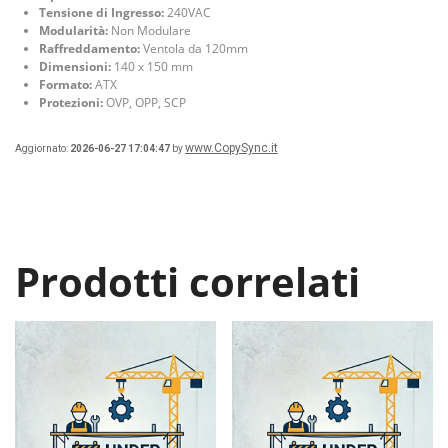
Tensione di Ingresso:
240VAC
Modularità:
Non Modulare
Raffreddamento:
Ventola da 120mm
Dimensioni:
140 x 150 mm
Formato:
ATX
Protezioni:
OVP, OPP, SCP
www.CopySync.it
Aggiornato:
2026-06-27 17:04:47
by
Prodotti correlati