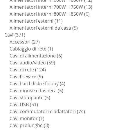
Alimentatori interni 600W ~ 650W
12
prodotti
13
Alimentatori interni 700W ~ 750W
13
6
prodotti
Alimentatori interni 800W ~ 850W
6
11
prodotti
Alimentatori esterni
11
prodotti
5
Alimentatori esterni da casa
5
371
prodotti
Cavi
371
prodotti
27
Accessori
27
prodotti
1
Cablaggio di rete
1
prodotto
6
Cavi di alimentazione
6
59
prodotti
Cavi audio/video
59
124
prodotti
Cavi di rete
124
9
prodotti
Cavi firewire
9
prodotti
4
Cavi hard disk e floppy
4
5
prodotti
Cavi mouse e tastiera
5
5
prodotti
Cavi stampante
5
51
prodotti
Cavi USB
51
prodotti
74
Cavi commutatori e adattatori
74
1
prodotti
Cavi monitor
1
prodotto
3
Cavi prolunghe
3