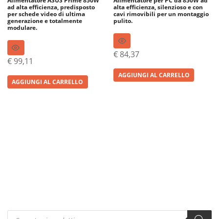
Alimentatore ASUS Prime 850W
Alimentatore per PC da 850W ad
ad alta efficienza, predisposto
alta efficienza, silenzioso e con
per schede video di ultima
cavi rimovibili per un montaggio
generazione e totalmente
pulito.
modulare.
€
84,37
€
99,11
AGGIUNGI AL CARRELLO
AGGIUNGI AL CARRELLO
Products