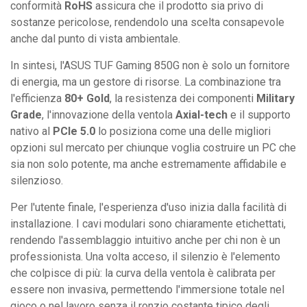
conformità
RoHS
assicura che il prodotto sia privo di
sostanze pericolose, rendendolo una scelta consapevole
anche dal punto di vista ambientale.
In sintesi, l'ASUS TUF Gaming 850G non è solo un fornitore
di energia, ma un gestore di risorse. La combinazione tra
l'efficienza
80+ Gold
, la resistenza dei componenti
Military
Grade
, l'innovazione della ventola
Axial-tech
e il supporto
nativo al
PCIe 5.0
lo posiziona come una delle migliori
opzioni sul mercato per chiunque voglia costruire un PC che
sia non solo potente, ma anche estremamente affidabile e
silenzioso.
Per l'utente finale, l'esperienza d'uso inizia dalla facilità di
installazione. I cavi modulari sono chiaramente etichettati,
rendendo l'assemblaggio intuitivo anche per chi non è un
professionista. Una volta acceso, il silenzio è l'elemento
che colpisce di più: la curva della ventola è calibrata per
essere non invasiva, permettendo l'immersione totale nel
gioco o nel lavoro senza il ronzio costante tipico degli