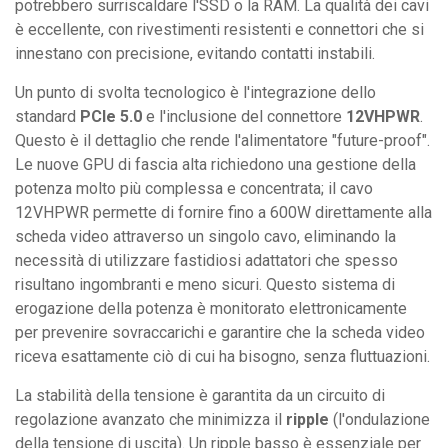
potrebbero surriscaldare l'SSD o la RAM. La qualità dei cavi
è eccellente, con rivestimenti resistenti e connettori che si
innestano con precisione, evitando contatti instabili.
Un punto di svolta tecnologico è l'integrazione dello
standard
PCIe 5.0
e l'inclusione del connettore
12VHPWR
.
Questo è il dettaglio che rende l'alimentatore "future-proof".
Le nuove GPU di fascia alta richiedono una gestione della
potenza molto più complessa e concentrata; il cavo
12VHPWR permette di fornire fino a 600W direttamente alla
scheda video attraverso un singolo cavo, eliminando la
necessità di utilizzare fastidiosi adattatori che spesso
risultano ingombranti e meno sicuri. Questo sistema di
erogazione della potenza è monitorato elettronicamente
per prevenire sovraccarichi e garantire che la scheda video
riceva esattamente ciò di cui ha bisogno, senza fluttuazioni.
La stabilità della tensione è garantita da un circuito di
regolazione avanzato che minimizza il
ripple
(l'ondulazione
della tensione di uscita). Un ripple basso è essenziale per