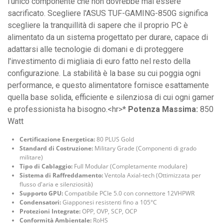
l'unico componente che non dovrebbe mai essere
sacrificato. Scegliere l'ASUS TUF-GAMING-850G significa
scegliere la tranquillità di sapere che il proprio PC è
alimentato da un sistema progettato per durare, capace di
adattarsi alle tecnologie di domani e di proteggere
l'investimento di migliaia di euro fatto nel resto della
configurazione. La stabilità è la base su cui poggia ogni
performance, e questo alimentatore fornisce esattamente
quella base solida, efficiente e silenziosa di cui ogni gamer
e professionista ha bisogno.<hr>*
Potenza Massima:
850
Watt
Certificazione Energetica:
80 PLUS Gold
Standard di Costruzione:
Military Grade (Componenti di grado
militare)
Tipo di Cablaggio:
Full Modular (Completamente modulare)
Sistema di Raffreddamento:
Ventola Axial-tech (Ottimizzata per
flusso d'aria e silenziosità)
Supporto GPU:
Compatibile PCIe 5.0 con connettore 12VHPWR
Condensatori:
Giapponesi resistenti fino a 105°C
Protezioni Integrate:
OPP, OVP, SCP, OCP
Conformità Ambientale:
RoHS