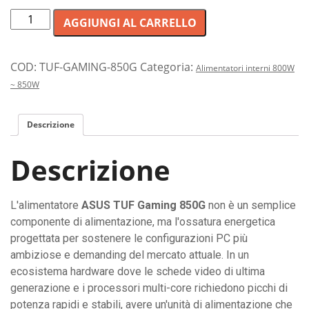
Alimentatore
AGGIUNGI AL CARRELLO
PC
ASUS
TUF
COD:
TUF-GAMING-850G
Categoria:
Alimentatori interni 800W
Gaming
~ 850W
850W:
Energia
Descrizione
stabili,
efficiente
Descrizione
e
silenziosa
per
L'alimentatore
ASUS TUF Gaming 850G
non è un semplice
PC
componente di alimentazione, ma l'ossatura energetica
da
progettata per sostenere le configurazioni PC più
gioco
ambiziose e demanding del mercato attuale. In un
e
ecosistema hardware dove le schede video di ultima
professionali.
generazione e i processori multi-core richiedono picchi di
quantità
potenza rapidi e stabili, avere un'unità di alimentazione che