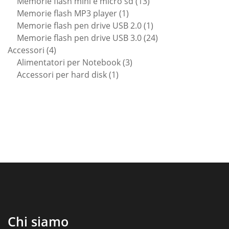
prodotti
13
Memorie flash mini e micro sd
13
1
prodotti
Memorie flash MP3 player
1
prodotto
1
Memorie flash pen drive USB 2.0
1
prodotto
24
Memorie flash pen drive USB 3.0
24
4
prodotti
Accessori
4
prodotti
3
Alimentatori per Notebook
3
1
prodotti
Accessori per hard disk
1
prodotto
Chi siamo