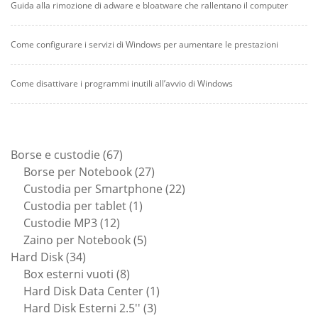
Guida alla rimozione di adware e bloatware che rallentano il computer
Come configurare i servizi di Windows per aumentare le prestazioni
Come disattivare i programmi inutili all’avvio di Windows
67
Borse e custodie
67
prodotti
27
Borse per Notebook
27
prodotti
22
Custodia per Smartphone
22
1
prodotti
Custodia per tablet
1
12
prodotto
Custodie MP3
12
prodotti
5
Zaino per Notebook
5
34
prodotti
Hard Disk
34
prodotti
8
Box esterni vuoti
8
prodotti
1
Hard Disk Data Center
1
3
prodotto
Hard Disk Esterni 2.5''
3