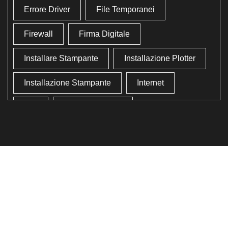
Errore Driver
File Temporanei
Firewall
Firma Digitale
Installare Stampante
Installazione Plotter
Installazione Stampante
Internet
Lan
Lavoro In Ufficio
Lettore Codici Fiscale
Lettore Smart Card
Lettore Tessera Sanitaria
Liberare Il Disco Fisso
Liberare Memoria
Ottimizzazione
Ottimizzazione Windows