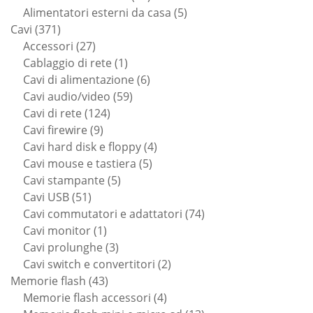
prodotti
5
Alimentatori esterni da casa
5
371
prodotti
Cavi
371
prodotti
27
Accessori
27
prodotti
1
Cablaggio di rete
1
prodotto
6
Cavi di alimentazione
6
59
prodotti
Cavi audio/video
59
124
prodotti
Cavi di rete
124
9
prodotti
Cavi firewire
9
prodotti
4
Cavi hard disk e floppy
4
5
prodotti
Cavi mouse e tastiera
5
5
prodotti
Cavi stampante
5
51
prodotti
Cavi USB
51
prodotti
74
Cavi commutatori e adattatori
74
1
prodotti
Cavi monitor
1
prodotto
3
Cavi prolunghe
3
prodotti
2
Cavi switch e convertitori
2
43
prodotti
Memorie flash
43
prodotti
4
Memorie flash accessori
4