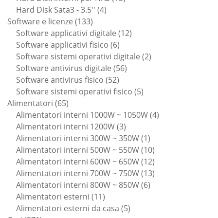
4
prodotti
Hard Disk Sata3 - 3.5''
4
133
prodotti
Software e licenze
133
prodotti
12
Software applicativi digitale
12
6
prodotti
Software applicativi fisico
6
prodotti
2
Software sistemi operativi digitale
2
56
prodotti
Software antivirus digitale
56
52
prodotti
Software antivirus fisico
52
prodotti
5
Software sistemi operativi fisico
5
65
prodotti
Alimentatori
65
prodotti
4
Alimentatori interni 1000W ~ 1050W
4
3
prodotti
Alimentatori interni 1200W
3
prodotti
1
Alimentatori interni 300W ~ 350W
1
prodotto
10
Alimentatori interni 500W ~ 550W
10
prodotti
12
Alimentatori interni 600W ~ 650W
12
prodotti
13
Alimentatori interni 700W ~ 750W
13
6
prodotti
Alimentatori interni 800W ~ 850W
6
11
prodotti
Alimentatori esterni
11
prodotti
5
Alimentatori esterni da casa
5