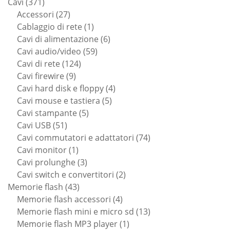
371
prodotti
Cavi
371
prodotti
27
Accessori
27
prodotti
1
Cablaggio di rete
1
prodotto
6
Cavi di alimentazione
6
59
prodotti
Cavi audio/video
59
124
prodotti
Cavi di rete
124
9
prodotti
Cavi firewire
9
prodotti
4
Cavi hard disk e floppy
4
5
prodotti
Cavi mouse e tastiera
5
5
prodotti
Cavi stampante
5
51
prodotti
Cavi USB
51
prodotti
74
Cavi commutatori e adattatori
74
1
prodotti
Cavi monitor
1
prodotto
3
Cavi prolunghe
3
prodotti
2
Cavi switch e convertitori
2
43
prodotti
Memorie flash
43
prodotti
4
Memorie flash accessori
4
prodotti
13
Memorie flash mini e micro sd
13
1
prodotti
Memorie flash MP3 player
1