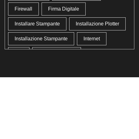
Firewall
Firma Digitale
Installare Stampante
Installazione Plotter
Installazione Stampante
Internet
Lan
Lavoro In Ufficio
Lettore Codici Fiscale
Lettore Smart Card
Lettore Tessera Sanitaria
Liberare Il Disco Fisso
Liberare Memoria
Ottimizzazione
Ottimizzazione Windows
Produttività
Programmi Inutili