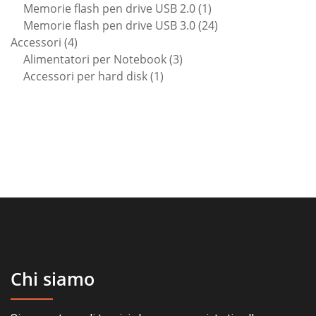
prodotto
1
Memorie flash pen drive USB 2.0
1
prodotto
24
Memorie flash pen drive USB 3.0
24
4
prodotti
Accessori
4
prodotti
3
Alimentatori per Notebook
3
1
prodotti
Accessori per hard disk
1
prodotto
Chi siamo