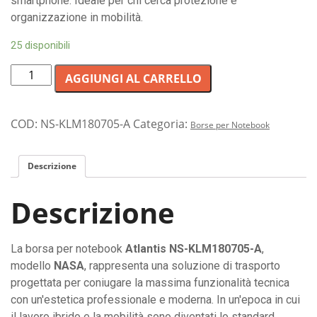
smartphone. Ideale per chi cerca protezione e
organizzazione in mobilità.
25 disponibili
Borsa
AGGIUNGI AL CARRELLO
professionale
per
notebook
COD:
NS-KLM180705-A
Categoria:
Borse per Notebook
fino
a
Descrizione
15.6
pollici
Descrizione
Atlantis
modello
NASA,
La borsa per notebook
Atlantis NS-KLM180705-A
,
colore
modello
NASA
, rappresenta una soluzione di trasporto
blu,
progettata per coniugare la massima funzionalità tecnica
con
con un'estetica professionale e moderna. In un'epoca in cui
scomparto
il lavoro ibrido e la mobilità sono diventati lo standard,