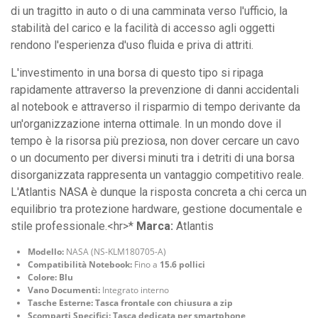
di un tragitto in auto o di una camminata verso l'ufficio, la
stabilità del carico e la facilità di accesso agli oggetti
rendono l'esperienza d'uso fluida e priva di attriti.
L'investimento in una borsa di questo tipo si ripaga
rapidamente attraverso la prevenzione di danni accidentali
al notebook e attraverso il risparmio di tempo derivante da
un'organizzazione interna ottimale. In un mondo dove il
tempo è la risorsa più preziosa, non dover cercare un cavo
o un documento per diversi minuti tra i detriti di una borsa
disorganizzata rappresenta un vantaggio competitivo reale.
L'Atlantis NASA è dunque la risposta concreta a chi cerca un
equilibrio tra protezione hardware, gestione documentale e
stile professionale.<hr>*
Marca:
Atlantis
Modello:
NASA (NS-KLM180705-A)
Compatibilità Notebook:
Fino a
15.6 pollici
Colore:
Blu
Vano Documenti:
Integrato interno
Tasche Esterne:
Tasca frontale con chiusura a zip
Scomparti Specifici:
Tasca dedicata per smartphone