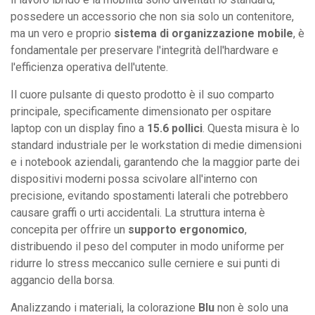
documenti
possedere un accessorio che non sia solo un contenitore,
e
ma un vero e proprio
sistema di organizzazione mobile
, è
tasche
fondamentale per preservare l'integrità dell'hardware e
organizzative.
l'efficienza operativa dell'utente.
quantità
Il cuore pulsante di questo prodotto è il suo comparto
principale, specificamente dimensionato per ospitare
laptop con un display fino a
15.6 pollici
. Questa misura è lo
standard industriale per le workstation di medie dimensioni
e i notebook aziendali, garantendo che la maggior parte dei
dispositivi moderni possa scivolare all'interno con
precisione, evitando spostamenti laterali che potrebbero
causare graffi o urti accidentali. La struttura interna è
concepita per offrire un
supporto ergonomico
,
distribuendo il peso del computer in modo uniforme per
ridurre lo stress meccanico sulle cerniere e sui punti di
aggancio della borsa.
Analizzando i materiali, la colorazione
Blu
non è solo una