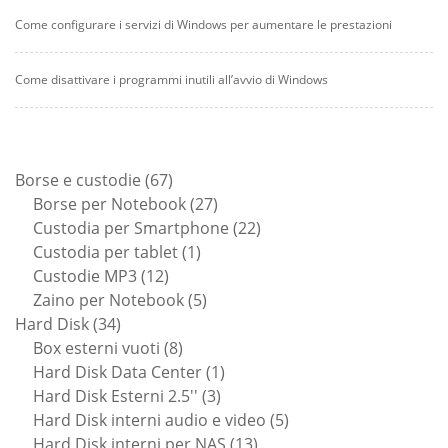
Come configurare i servizi di Windows per aumentare le prestazioni
Come disattivare i programmi inutili all’avvio di Windows
67
Borse e custodie
67
prodotti
27
Borse per Notebook
27
prodotti
22
Custodia per Smartphone
22
1
prodotti
Custodia per tablet
1
12
prodotto
Custodie MP3
12
prodotti
5
Zaino per Notebook
5
34
prodotti
Hard Disk
34
prodotti
8
Box esterni vuoti
8
prodotti
1
Hard Disk Data Center
1
3
prodotto
Hard Disk Esterni 2.5''
3
prodotti
5
Hard Disk interni audio e video
5
13
prodotti
Hard Disk interni per NAS
13