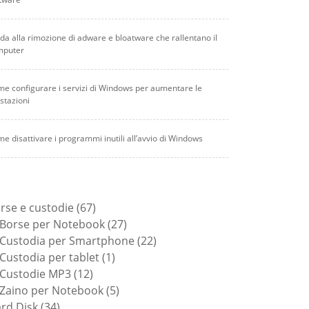
da alla rimozione di adware e bloatware che rallentano il
mputer
e configurare i servizi di Windows per aumentare le
stazioni
e disattivare i programmi inutili all’avvio di Windows
67
rse e custodie
67
prodotti
27
Borse per Notebook
27
prodotti
22
Custodia per Smartphone
22
1
prodotti
Custodia per tablet
1
12
prodotto
Custodie MP3
12
prodotti
5
Zaino per Notebook
5
34
prodotti
rd Disk
34