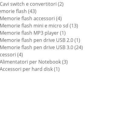
prodotti
2
Cavi switch e convertitori
2
43
prodotti
morie flash
43
prodotti
4
Memorie flash accessori
4
prodotti
13
Memorie flash mini e micro sd
13
1
prodotti
Memorie flash MP3 player
1
prodotto
1
Memorie flash pen drive USB 2.0
1
prodotto
24
Memorie flash pen drive USB 3.0
24
4
prodotti
cessori
4
prodotti
3
Alimentatori per Notebook
3
1
prodotti
Accessori per hard disk
1
prodotto