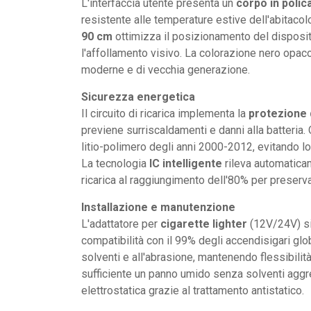
L'interfaccia utente presenta un
corpo in polic
resistente alle temperature estive dell'abitacol
90 cm
ottimizza il posizionamento del disposit
l'affollamento visivo. La colorazione nero opaco
moderne e di vecchia generazione.
Sicurezza energetica
Il circuito di ricarica implementa la
protezione
previene surriscaldamenti e danni alla batteria. 
litio-polimero degli anni 2000-2012, evitando lo 
La tecnologia
IC intelligente
rileva automaticam
ricarica al raggiungimento dell'80% per preserva
Installazione e manutenzione
L'adattatore per
cigarette lighter
(12V/24V) si 
compatibilità con il 99% degli accendisigari glob
solventi e all'abrasione, mantenendo flessibilit
sufficiente un panno umido senza solventi aggr
elettrostatica grazie al trattamento antistatico.