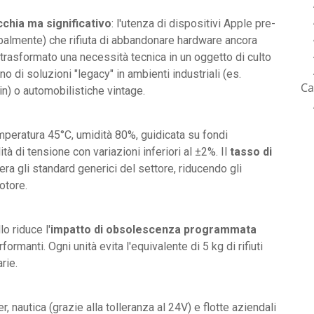
cchia ma significativo
: l'utenza di dispositivi Apple pre-
lobalmente) che rifiuta di abbandonare hardware ancora
ha trasformato una necessità tecnica in un oggetto di culto
o di soluzioni "legacy" in ambienti industriali (es.
Ca
in) o automobilistiche vintage.
mperatura 45°C, umidità 80%, guidicata su fondi
tà di tensione con variazioni inferiori al ±2%. Il
tasso di
ra gli standard generici del settore, riducendo gli
otore.
o riduce l'
impatto di obsolescenza programmata
ormanti. Ogni unità evita l'equivalente di 5 kg di rifiuti
rie.
, nautica (grazie alla tolleranza al 24V) e flotte aziendali