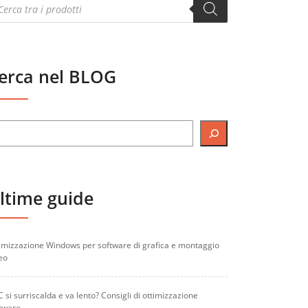
oducts
arch
erca nel BLOG
ltime guide
imizzazione Windows per software di grafica e montaggio
eo
PC si surriscalda e va lento? Consigli di ottimizzazione
tware