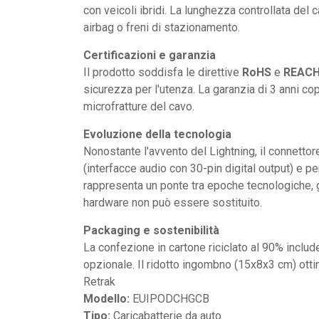
con veicoli ibridi. La lunghezza controllata del 
airbag o freni di stazionamento.
Certificazioni e garanzia
Il prodotto soddisfa le direttive
RoHS
e
REAC
sicurezza per l'utenza. La garanzia di 3 anni copri
microfratture del cavo.
Evoluzione della tecnologia
Nonostante l'avvento del Lightning, il connetto
(interfacce audio con 30-pin digital output) e pe
rappresenta un ponte tra epoche tecnologiche, g
hardware non può essere sostituito.
Packaging e sostenibilità
La confezione in cartone riciclato al 90% includ
opzionale. Il ridotto ingombno (15x8x3 cm) otti
Retrak
Modello:
EUIPODCHGCB
Tipo:
Caricabatterie da auto