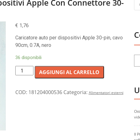
Pr
positivi Apple Con Connettore 30-
se
€
1,76
C
Caricatore auto per dispositivi Apple 30-pin, cavo
90cm, 0.7A, nero
36 disponibili
Caricatore
AGGIUNGI AL CARRELLO
da
auto
U
per
COD:
181204000536
Categoria:
Alimentatori esterni
dispositivi
Apple
Ott
con
vid
connettore
30-
Il 
pin
sof