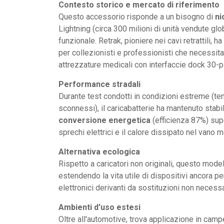
Contesto storico e mercato di riferimento
Questo accessorio risponde a un bisogno di
ni
Lightning (circa 300 milioni di unità vendute g
funzionale. Retrak, pioniere nei cavi retrattili, 
per collezionisti e professionisti che necessitan
attrezzature medicali con interfaccie dock 30-p
Performance stradali
Durante test condotti in condizioni estreme (te
sconnessi), il caricabatterie ha mantenuto stabili
conversione energetica
(efficienza 87%) supe
sprechi elettrici e il calore dissipato nel vano m
Alternativa ecologica
Rispetto a caricatori non originali, questo modell
estendendo la vita utile di dispositivi ancora perf
elettronici derivanti da sostituzioni non necessa
Ambienti d'uso estesi
Oltre all'automotive, trova applicazione in camper