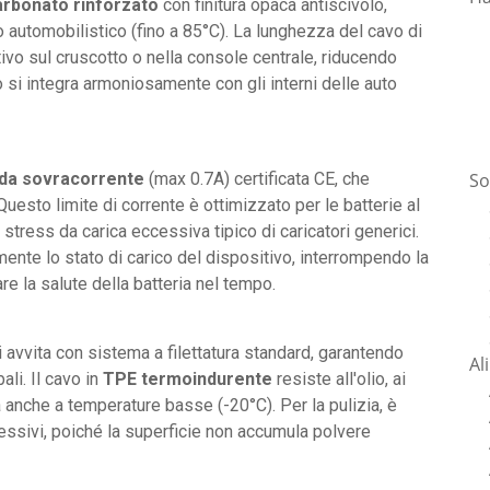
arbonato rinforzato
con finitura opaca antiscivolo,
o automobilistico (fino a 85°C). La lunghezza del cavo di
ivo sul cruscotto o nella console centrale, riducendo
 si integra armoniosamente con gli interni delle auto
So
 da sovracorrente
(max 0.7A) certificata CE, che
Questo limite di corrente è ottimizzato per le batterie al
stress da carica eccessiva tipico di caricatori generici.
ente lo stato di carico del dispositivo, interrompendo la
re la salute della batteria nel tempo.
avvita con sistema a filettatura standard, garantendo
Al
ali. Il cavo in
TPE termoindurente
resiste all'olio, ai
à anche a temperature basse (-20°C). Per la pulizia, è
essivi, poiché la superficie non accumula polvere