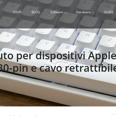
SHOP
BLOG
Software
Hardware
GUIDE
uto per dispositivi Appl
30-pin e cavo retrattibil