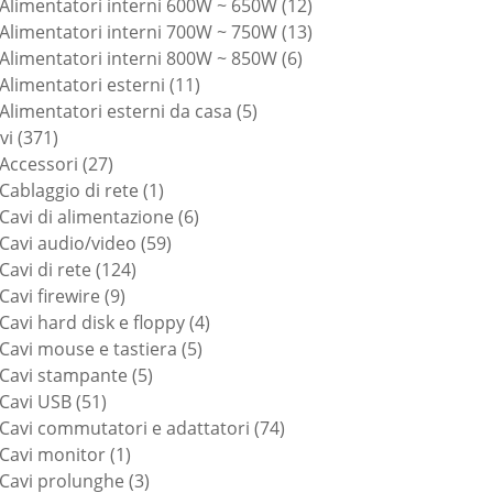
prodotti
12
Alimentatori interni 600W ~ 650W
12
prodotti
13
Alimentatori interni 700W ~ 750W
13
6
prodotti
Alimentatori interni 800W ~ 850W
6
11
prodotti
Alimentatori esterni
11
prodotti
5
Alimentatori esterni da casa
5
371
prodotti
vi
371
prodotti
27
Accessori
27
prodotti
1
Cablaggio di rete
1
prodotto
6
Cavi di alimentazione
6
59
prodotti
Cavi audio/video
59
124
prodotti
Cavi di rete
124
9
prodotti
Cavi firewire
9
prodotti
4
Cavi hard disk e floppy
4
5
prodotti
Cavi mouse e tastiera
5
5
prodotti
Cavi stampante
5
51
prodotti
Cavi USB
51
prodotti
74
Cavi commutatori e adattatori
74
1
prodotti
Cavi monitor
1
prodotto
3
Cavi prolunghe
3