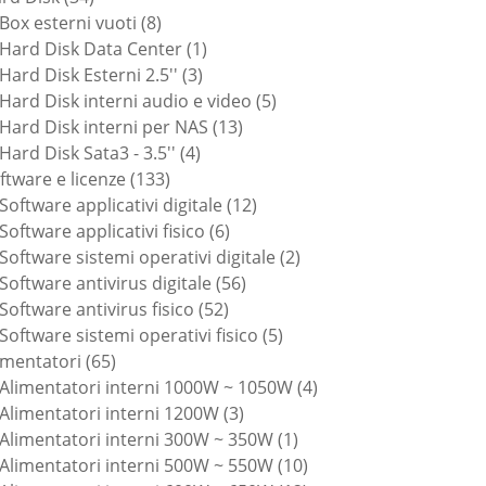
prodotti
8
Box esterni vuoti
8
prodotti
1
Hard Disk Data Center
1
3
prodotto
Hard Disk Esterni 2.5''
3
prodotti
5
Hard Disk interni audio e video
5
13
prodotti
Hard Disk interni per NAS
13
4
prodotti
Hard Disk Sata3 - 3.5''
4
133
prodotti
ftware e licenze
133
prodotti
12
Software applicativi digitale
12
6
prodotti
Software applicativi fisico
6
prodotti
2
Software sistemi operativi digitale
2
56
prodotti
Software antivirus digitale
56
52
prodotti
Software antivirus fisico
52
prodotti
5
Software sistemi operativi fisico
5
65
prodotti
imentatori
65
prodotti
4
Alimentatori interni 1000W ~ 1050W
4
3
prodotti
Alimentatori interni 1200W
3
prodotti
1
Alimentatori interni 300W ~ 350W
1
prodotto
10
Alimentatori interni 500W ~ 550W
10