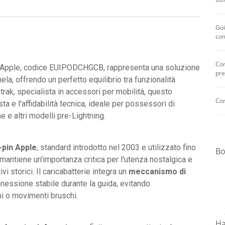
e
cavo
Gui
retrattibile
co
quantità
Com
pin Apple, codice EUIPODCHGCB, rappresenta una soluzione
pre
ela, offrendo un perfetto equilibrio tra funzionalità
trak, specialista in accessori per mobilità, questo
Com
a e l'affidabilità tecnica, ideale per possessori di
 e altri modelli pre-Lightning.
-pin Apple
, standard introdotto nel 2003 e utilizzato fino
Bo
 mantiene un'importanza critica per l'utenza nostalgica e
i storici. Il caricabatterie integra un
meccanismo di
nessione stabile durante la guida, evitando
ni o movimenti bruschi.
Ha