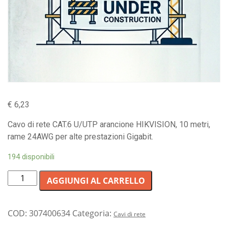
€
6,23
Cavo di rete CAT.6 U/UTP arancione HIKVISION, 10 metri,
rame 24AWG per alte prestazioni Gigabit.
194 disponibili
Cavo
AGGIUNGI AL CARRELLO
di
rete
CAT.6
COD:
307400634
Categoria:
Cavi di rete
U/UTP