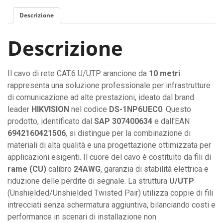
arancione
Descrizione
da
10
Descrizione
metri
HIKVISION
per
Il cavo di rete CAT.6 U/UTP arancione da
10 metri
installazioni
rappresenta una soluzione professionale per infrastrutture
professionali
di comunicazione ad alte prestazioni, ideato dal brand
quantità
leader
HIKVISION
nel codice
DS-1NP6UEC0
. Questo
prodotto, identificato dal
SAP 307400634
e dall'EAN
6942160421506
, si distingue per la combinazione di
materiali di alta qualità e una progettazione ottimizzata per
applicazioni esigenti. Il cuore del cavo è costituito da fili di
rame (CU)
calibro
24AWG
, garanzia di stabilità elettrica e
riduzione delle perdite di segnale. La struttura
U/UTP
(Unshielded/Unshielded Twisted Pair) utilizza coppie di fili
intrecciati senza schermatura aggiuntiva, bilanciando costi e
performance in scenari di installazione non