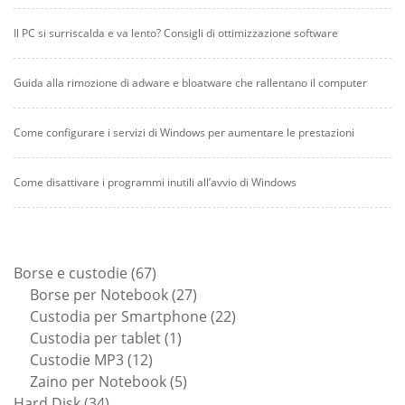
Il PC si surriscalda e va lento? Consigli di ottimizzazione software
Guida alla rimozione di adware e bloatware che rallentano il computer
Come configurare i servizi di Windows per aumentare le prestazioni
Come disattivare i programmi inutili all’avvio di Windows
67
Borse e custodie
67
prodotti
27
Borse per Notebook
27
prodotti
22
Custodia per Smartphone
22
1
prodotti
Custodia per tablet
1
12
prodotto
Custodie MP3
12
prodotti
5
Zaino per Notebook
5
34
prodotti
Hard Disk
34