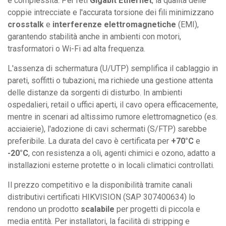
e complessità. Per reti
Gigabit Ethernet
, la qualità delle
coppie intrecciate e l'accurata torsione dei fili minimizzano
crosstalk
e
interferenze elettromagnetiche
(EMI),
garantendo stabilità anche in ambienti con motori,
trasformatori o Wi-Fi ad alta frequenza.
L'assenza di schermatura (U/UTP) semplifica il cablaggio in
pareti, soffitti o tubazioni, ma richiede una gestione attenta
delle distanze da sorgenti di disturbo. In ambienti
ospedalieri, retail o uffici aperti, il cavo opera efficacemente,
mentre in scenari ad altissimo rumore elettromagnetico (es.
acciaierie), l'adozione di cavi schermati (S/FTP) sarebbe
preferibile. La durata del cavo è certificata per
+70°C
e
-20°C
, con resistenza a oli, agenti chimici e ozono, adatto a
installazioni esterne protette o in locali climatici controllati.
Il prezzo competitivo e la disponibilità tramite canali
distributivi certificati HIKVISION (SAP 307400634) lo
rendono un prodotto
scalabile
per progetti di piccola e
media entità. Per installatori, la facilità di stripping e