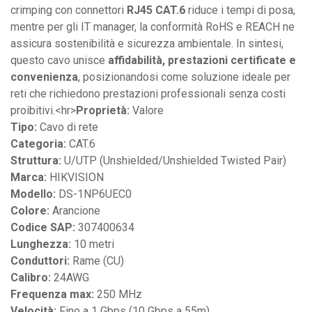
crimping con connettori
RJ45 CAT.6
riduce i tempi di posa,
mentre per gli IT manager, la conformità RoHS e REACH ne
assicura sostenibilità e sicurezza ambientale. In sintesi,
questo cavo unisce
affidabilità, prestazioni certificate e
convenienza
, posizionandosi come soluzione ideale per
reti che richiedono prestazioni professionali senza costi
proibitivi.<hr>
Proprietà:
Valore
Tipo:
Cavo di rete
Categoria:
CAT.6
Struttura:
U/UTP (Unshielded/Unshielded Twisted Pair)
Marca:
HIKVISION
Modello:
DS-1NP6UEC0
Colore:
Arancione
Codice SAP:
307400634
Lunghezza:
10 metri
Conduttori:
Rame (CU)
Calibro:
24AWG
Frequenza max:
250 MHz
Velocità:
Fino a 1 Gbps (10 Gbps a 55m)