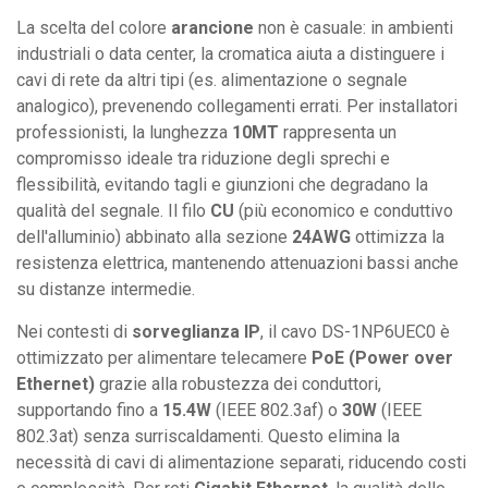
La scelta del colore
arancione
non è casuale: in ambienti
industriali o data center, la cromatica aiuta a distinguere i
cavi di rete da altri tipi (es. alimentazione o segnale
analogico), prevenendo collegamenti errati. Per installatori
professionisti, la lunghezza
10MT
rappresenta un
compromisso ideale tra riduzione degli sprechi e
flessibilità, evitando tagli e giunzioni che degradano la
qualità del segnale. Il filo
CU
(più economico e conduttivo
dell'alluminio) abbinato alla sezione
24AWG
ottimizza la
resistenza elettrica, mantenendo attenuazioni bassi anche
su distanze intermedie.
Nei contesti di
sorveglianza IP
, il cavo DS-1NP6UEC0 è
ottimizzato per alimentare telecamere
PoE (Power over
Ethernet)
grazie alla robustezza dei conduttori,
supportando fino a
15.4W
(IEEE 802.3af) o
30W
(IEEE
802.3at) senza surriscaldamenti. Questo elimina la
necessità di cavi di alimentazione separati, riducendo costi