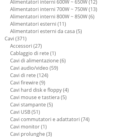
prodotti
12
Alimentatori interni 600W ~ 650W
12
prodotti
13
Alimentatori interni 700W ~ 750W
13
6
prodotti
Alimentatori interni 800W ~ 850W
6
11
prodotti
Alimentatori esterni
11
prodotti
5
Alimentatori esterni da casa
5
371
prodotti
Cavi
371
prodotti
27
Accessori
27
prodotti
1
Cablaggio di rete
1
prodotto
6
Cavi di alimentazione
6
59
prodotti
Cavi audio/video
59
124
prodotti
Cavi di rete
124
9
prodotti
Cavi firewire
9
prodotti
4
Cavi hard disk e floppy
4
5
prodotti
Cavi mouse e tastiera
5
5
prodotti
Cavi stampante
5
51
prodotti
Cavi USB
51
prodotti
74
Cavi commutatori e adattatori
74
1
prodotti
Cavi monitor
1
prodotto
3
Cavi prolunghe
3