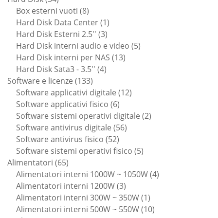
prodotti
8
Box esterni vuoti
8
prodotti
1
Hard Disk Data Center
1
3
prodotto
Hard Disk Esterni 2.5''
3
prodotti
5
Hard Disk interni audio e video
5
13
prodotti
Hard Disk interni per NAS
13
4
prodotti
Hard Disk Sata3 - 3.5''
4
133
prodotti
Software e licenze
133
prodotti
12
Software applicativi digitale
12
6
prodotti
Software applicativi fisico
6
prodotti
2
Software sistemi operativi digitale
2
56
prodotti
Software antivirus digitale
56
52
prodotti
Software antivirus fisico
52
prodotti
5
Software sistemi operativi fisico
5
65
prodotti
Alimentatori
65
prodotti
4
Alimentatori interni 1000W ~ 1050W
4
3
prodotti
Alimentatori interni 1200W
3
prodotti
1
Alimentatori interni 300W ~ 350W
1
prodotto
10
Alimentatori interni 500W ~ 550W
10