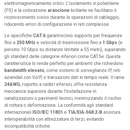
elettromagneticamente critici. L'isolamento in polietilene
(PE) e la colorazione
arancione
brillante ne facilitano il
riconoscimento visivo durante le operazioni di cablaggio,
riducendo errori di configurazione in reti complesse.
Le specifiche
CAT.6
garantiscono supporto per frequenze
fino a
250 MHz
e velocità di trasmissione fino a
1 Gbps
(e
persino 10 Gbps su distanze limitate a 55 metri), superando
gli standard delle categorie inferiori come CAT.5e. Questa
caratteristica lo rende perfetto per ambienti che richiedono
bandwidth elevato
, come sistemi di sorveglianza IP, reti
aziendali con VoIP, o transazioni dati in tempo reale. Il rame
24AWG
, rispetto a calibri inferiori, offre resistenza
meccanica superiore durante l'installazione in
canalizzazioni o pavimenti tecnici, minimizzando il rischio
di rottura o deformazione. La conformità agli standard
internazionali
ISO/IEC 11801
e
TIA/EIA-568.2-B
assicura
interoperabilità con attrezzature di terzi, evitando
incompatibilità critiche.