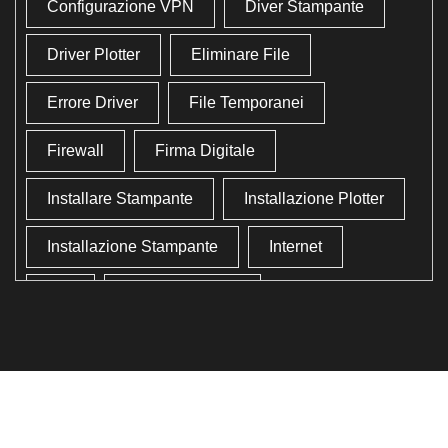
Configurazione VPN
Diver Stampante
Driver Plotter
Eliminare File
Errore Driver
File Temporanei
Firewall
Firma Digitale
Installare Stampante
Installazione Plotter
Installazione Stampante
Internet
Lan
Lavoro In Ufficio
Lettore Codici Fiscale
Lettore Smart Card
Lettore Tessera Sanitaria
Liberare Il Disco Fisso
Liberare Memoria