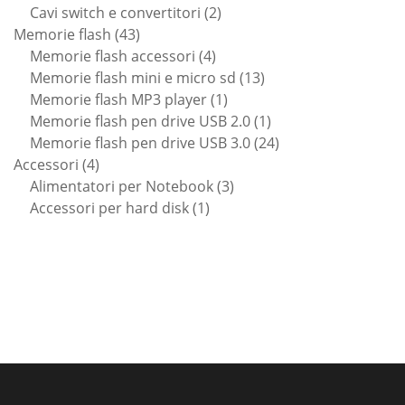
prodotti
2
Cavi switch e convertitori
2
43
prodotti
Memorie flash
43
prodotti
4
Memorie flash accessori
4
prodotti
13
Memorie flash mini e micro sd
13
1
prodotti
Memorie flash MP3 player
1
prodotto
1
Memorie flash pen drive USB 2.0
1
prodotto
24
Memorie flash pen drive USB 3.0
24
4
prodotti
Accessori
4
prodotti
3
Alimentatori per Notebook
3
1
prodotti
Accessori per hard disk
1
prodotto