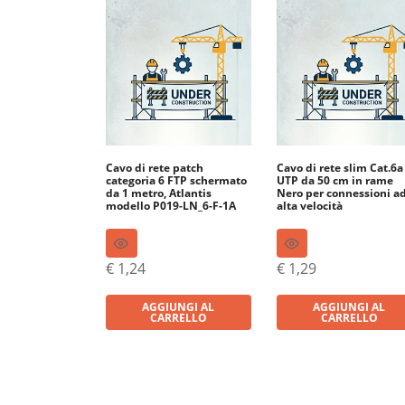
Cavo di rete patch
Cavo di rete slim Cat.6a
categoria 6 FTP schermato
UTP da 50 cm in rame
da 1 metro, Atlantis
Nero per connessioni a
modello P019-LN_6-F-1A
alta velocità
€
1,24
€
1,29
AGGIUNGI AL
AGGIUNGI AL
CARRELLO
CARRELLO