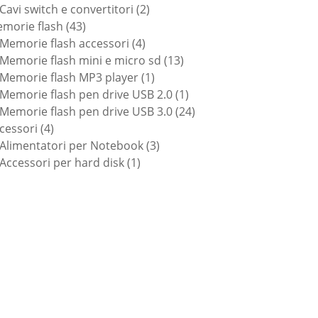
prodotti
2
Cavi switch e convertitori
2
43
prodotti
morie flash
43
prodotti
4
Memorie flash accessori
4
prodotti
13
Memorie flash mini e micro sd
13
1
prodotti
Memorie flash MP3 player
1
prodotto
1
Memorie flash pen drive USB 2.0
1
prodotto
24
Memorie flash pen drive USB 3.0
24
4
prodotti
cessori
4
prodotti
3
Alimentatori per Notebook
3
1
prodotti
Accessori per hard disk
1
prodotto