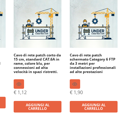
Cavo di rete patch corto da
Cavo di rete patch
15 cm, standard CAT.6A in
schermato Category 6 FTP
d
rame, colore blu, per
da 3 metri per
connessioni ad alta
installazioni professionali
velocità in spazi ristretti.
ad alte prestazioni
€
1,12
€
1,90
AGGIUNGI AL
AGGIUNGI AL
CARRELLO
CARRELLO