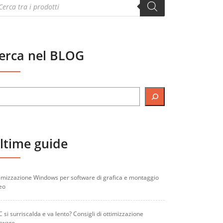
oducts
arch
erca nel BLOG
ltime guide
imizzazione Windows per software di grafica e montaggio
eo
PC si surriscalda e va lento? Consigli di ottimizzazione
tware