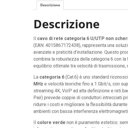
Descrizione
Descrizione
Il
cavo di rete categoria 6 U/UTP non sche
(EAN: 4015867172438), rappresenta una soluzio
avanzate e praticità d’installazione. Questo prod
combina la robustezza della categoria 6 con la 
equilibrio ottimale tra velocità di trasmissione, 
La
categoria 6
(Cat.6) è uno standard riconosci
MHz
e velocità teoriche fino a 1 Gbit/s, con su
streaming 4K, VoIP ad alta definizione e reti b
Pair) prevede coppie di conduttori intrecciati p
ridurre i costi e migliorare la flessibilità durant
ambienti con bassa interferenza elettromagneti
Il
colore verde
non è puramente estetico: sempl