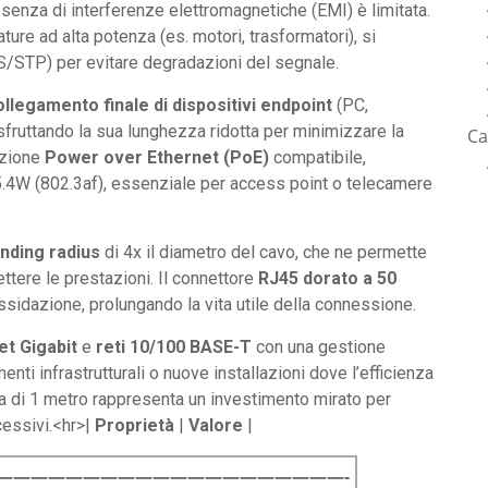
senza di interferenze elettromagnetiche (EMI) è limitata.
ature ad alta potenza (es. motori, trasformatori), si
S/STP) per evitare degradazioni del segnale.
ollegamento finale di dispositivi endpoint
(PC,
 sfruttando la sua lunghezza ridotta per minimizzare la
Ca
cazione
Power over Ethernet (PoE)
compatibile,
15.4W (802.3af), essenziale per access point o telecamere
nding radius
di 4x il diametro del cavo, che ne permette
ttere le prestazioni. Il connettore
RJ45 dorato a 50
ossidazione, prolungando la vita utile della connessione.
et Gigabit
e
reti 10/100 BASE-T
con una gestione
ti infrastrutturali o nuove installazioni dove l’efficienza
a di 1 metro rappresenta un investimento mirato per
cessivi.<hr>|
Proprietà
|
Valore
|
————————————————————-