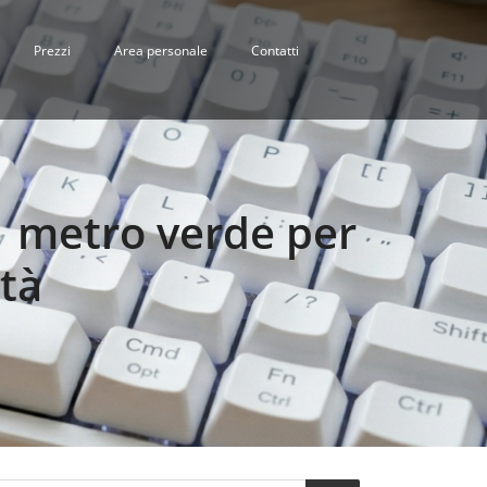
Prezzi
Area personale
Contatti
1 metro verde per
ità