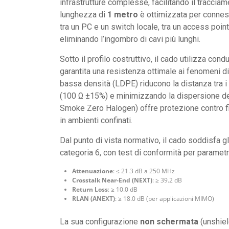
infrastrutture complesse, facilitando il tracciam
lunghezza di
1 metro
è ottimizzata per conness
tra un PC e un switch locale, tra un access point 
eliminando l’ingombro di cavi più lunghi.
Sotto il profilo costruttivo, il cado utilizza condu
garantita una resistenza ottimale ai fenomeni d
bassa densità (LDPE) riducono la distanza tra i 
(100 Ω ±15%) e minimizzando la dispersione de
Smoke Zero Halogen) offre protezione contro 
in ambienti confinati.
Dal punto di vista normativo, il cado soddisfa g
categoria 6, con test di conformità per parametri
Attenuazione
: ≤ 21.3 dB a 250 MHz
Crosstalk Near-End (NEXT)
: ≥ 39.2 dB
Return Loss
: ≥ 10.0 dB
RLAN (ANEXT)
: ≥ 18.0 dB (per applicazioni MIMO)
La sua configurazione
non schermata
(unshiel