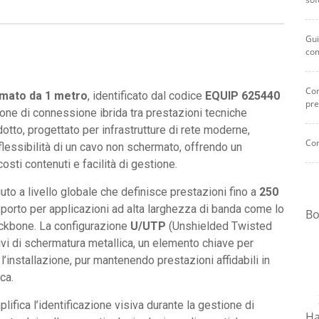
verde
per
Gui
connessioni
co
ad
alta
Com
velocità
rmato da 1 metro
, identificato dal codice
EQUIP 625440
pre
quantità
ne di connessione ibrida tra prestazioni tecniche
otto, progettato per infrastrutture di rete moderne,
Com
flessibilità di un cavo non schermato, offrendo un
costi contenuti e facilità di gestione.
uto a livello globale che definisce prestazioni fino a
250
pporto per applicazioni ad alta larghezza di banda come lo
Bo
ackbone. La configurazione
U/UTP
(Unshielded Twisted
rivi di schermatura metallica, un elemento chiave per
e l’installazione, pur mantenendo prestazioni affidabili in
ca.
ifica l’identificazione visiva durante la gestione di
Ha