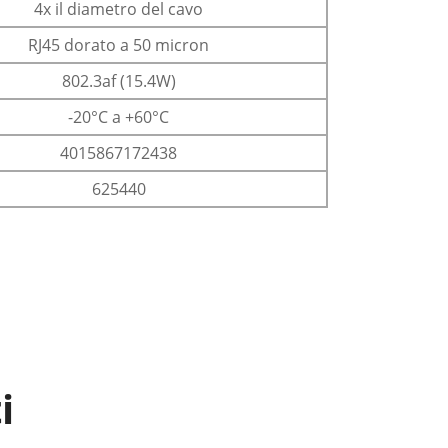
4x il diametro del cavo
RJ45 dorato a 50 micron
802.3af (15.4W)
-20°C a +60°C
4015867172438
625440
i