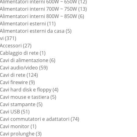
prodotti
12
Alimentatori interni 600W ~ 650W
12
prodotti
13
Alimentatori interni 700W ~ 750W
13
6
prodotti
Alimentatori interni 800W ~ 850W
6
11
prodotti
Alimentatori esterni
11
prodotti
5
Alimentatori esterni da casa
5
371
prodotti
vi
371
prodotti
27
Accessori
27
prodotti
1
Cablaggio di rete
1
prodotto
6
Cavi di alimentazione
6
59
prodotti
Cavi audio/video
59
124
prodotti
Cavi di rete
124
9
prodotti
Cavi firewire
9
prodotti
4
Cavi hard disk e floppy
4
5
prodotti
Cavi mouse e tastiera
5
5
prodotti
Cavi stampante
5
51
prodotti
Cavi USB
51
prodotti
74
Cavi commutatori e adattatori
74
1
prodotti
Cavi monitor
1
prodotto
3
Cavi prolunghe
3