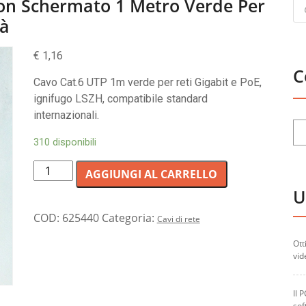
Pr
Non Schermato 1 Metro Verde Per
se
tà
€
1,16
C
Cavo Cat.6 UTP 1m verde per reti Gigabit e PoE,
ignifugo LSZH, compatibile standard
internazionali.
310 disponibili
Cavo
AGGIUNGI AL CARRELLO
di
U
rete
categoria
COD:
625440
Categoria:
Cavi di rete
6
Ott
non
vid
schermato
1
Il 
metro
sof