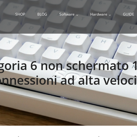
SHOP
BLOG
Software
Hardware
GUIDE
egoria 6 non schermato 
nnessioni ad alta veloc