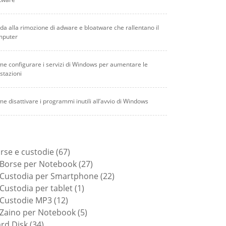
da alla rimozione di adware e bloatware che rallentano il
mputer
e configurare i servizi di Windows per aumentare le
stazioni
e disattivare i programmi inutili all’avvio di Windows
67
rse e custodie
67
prodotti
27
Borse per Notebook
27
prodotti
22
Custodia per Smartphone
22
1
prodotti
Custodia per tablet
1
12
prodotto
Custodie MP3
12
prodotti
5
Zaino per Notebook
5
34
prodotti
rd Disk
34