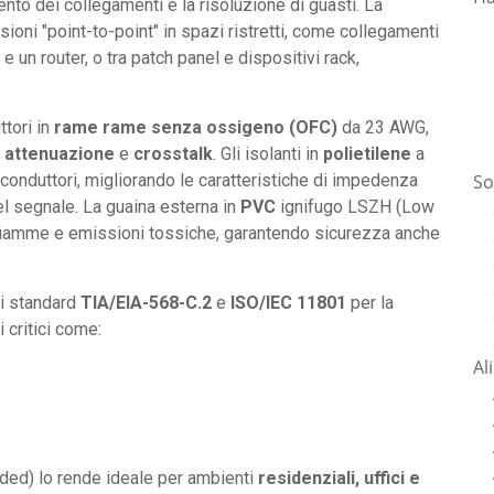
ento dei collegamenti e la risoluzione di guasti. La
ioni "point-to-point" in spazi ristretti, come collegamenti
e un router, o tra patch panel e dispositivi rack,
ttori in
rame rame senza ossigeno (OFC)
da 23 AWG,
i
attenuazione
e
crosstalk
. Gli isolanti in
polietilene
a
So
conduttori, migliorando le caratteristiche di impedenza
l segnale. La guaina esterna in
PVC
ignifugo LSZH (Low
fiamme e emissioni tossiche, garantendo sicurezza anche
li standard
TIA/EIA-568-C.2
e
ISO/IEC 11801
per la
 critici come:
Al
ded) lo rende ideale per ambienti
residenziali, uffici e