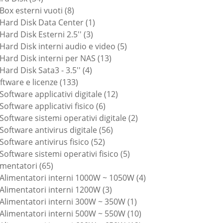
prodotti
8
Box esterni vuoti
8
prodotti
1
Hard Disk Data Center
1
3
prodotto
Hard Disk Esterni 2.5''
3
prodotti
5
Hard Disk interni audio e video
5
13
prodotti
Hard Disk interni per NAS
13
4
prodotti
Hard Disk Sata3 - 3.5''
4
133
prodotti
ftware e licenze
133
prodotti
12
Software applicativi digitale
12
6
prodotti
Software applicativi fisico
6
prodotti
2
Software sistemi operativi digitale
2
56
prodotti
Software antivirus digitale
56
52
prodotti
Software antivirus fisico
52
prodotti
5
Software sistemi operativi fisico
5
65
prodotti
imentatori
65
prodotti
4
Alimentatori interni 1000W ~ 1050W
4
3
prodotti
Alimentatori interni 1200W
3
prodotti
1
Alimentatori interni 300W ~ 350W
1
prodotto
10
Alimentatori interni 500W ~ 550W
10