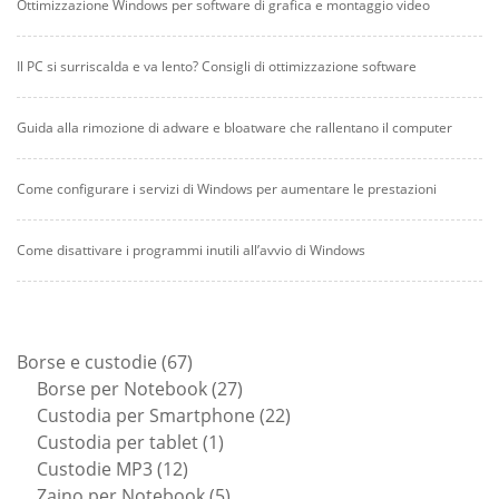
Ottimizzazione Windows per software di grafica e montaggio video
Il PC si surriscalda e va lento? Consigli di ottimizzazione software
Guida alla rimozione di adware e bloatware che rallentano il computer
Come configurare i servizi di Windows per aumentare le prestazioni
Come disattivare i programmi inutili all’avvio di Windows
67
Borse e custodie
67
prodotti
27
Borse per Notebook
27
prodotti
22
Custodia per Smartphone
22
1
prodotti
Custodia per tablet
1
12
prodotto
Custodie MP3
12
prodotti
5
Zaino per Notebook
5