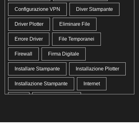
Configurazione VPN
Diver Stampante
Driver Plotter
Eliminare File
Errore Driver
File Temporanei
Firewall
Firma Digitale
Installare Stampante
Installazione Plotter
Installazione Stampante
Internet
Lan
Lavoro In Ufficio
Lettore Codici Fiscale
Lettore Smart Card
Lettore Tessera Sanitaria