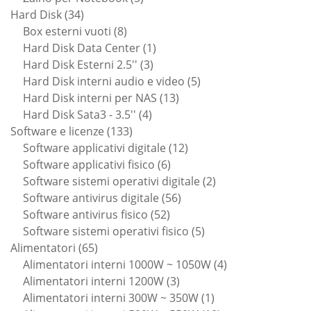
34
prodotti
Hard Disk
34
prodotti
8
Box esterni vuoti
8
prodotti
1
Hard Disk Data Center
1
3
prodotto
Hard Disk Esterni 2.5''
3
prodotti
5
Hard Disk interni audio e video
5
13
prodotti
Hard Disk interni per NAS
13
4
prodotti
Hard Disk Sata3 - 3.5''
4
133
prodotti
Software e licenze
133
prodotti
12
Software applicativi digitale
12
6
prodotti
Software applicativi fisico
6
prodotti
2
Software sistemi operativi digitale
2
56
prodotti
Software antivirus digitale
56
52
prodotti
Software antivirus fisico
52
prodotti
5
Software sistemi operativi fisico
5
65
prodotti
Alimentatori
65
prodotti
4
Alimentatori interni 1000W ~ 1050W
4
3
prodotti
Alimentatori interni 1200W
3
prodotti
1
Alimentatori interni 300W ~ 350W
1