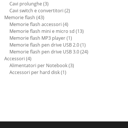
prodotto
3
Cavi prolunghe
3
prodotti
2
Cavi switch e convertitori
2
43
prodotti
Memorie flash
43
prodotti
4
Memorie flash accessori
4
prodotti
13
Memorie flash mini e micro sd
13
1
prodotti
Memorie flash MP3 player
1
prodotto
1
Memorie flash pen drive USB 2.0
1
prodotto
24
Memorie flash pen drive USB 3.0
24
4
prodotti
Accessori
4
prodotti
3
Alimentatori per Notebook
3
1
prodotti
Accessori per hard disk
1
prodotto