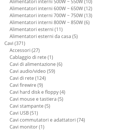
prodotto
10
Alimentatori interni 500W ~ 550W
10
prodotti
12
Alimentatori interni 600W ~ 650W
12
prodotti
13
Alimentatori interni 700W ~ 750W
13
6
prodotti
Alimentatori interni 800W ~ 850W
6
11
prodotti
Alimentatori esterni
11
prodotti
5
Alimentatori esterni da casa
5
371
prodotti
Cavi
371
prodotti
27
Accessori
27
prodotti
1
Cablaggio di rete
1
prodotto
6
Cavi di alimentazione
6
59
prodotti
Cavi audio/video
59
124
prodotti
Cavi di rete
124
9
prodotti
Cavi firewire
9
prodotti
4
Cavi hard disk e floppy
4
5
prodotti
Cavi mouse e tastiera
5
5
prodotti
Cavi stampante
5
51
prodotti
Cavi USB
51
prodotti
74
Cavi commutatori e adattatori
74
1
prodotti
Cavi monitor
1