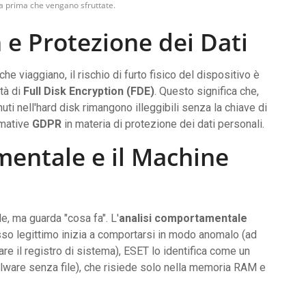
za prima che vengano sfruttate.
 e Protezione dei Dati
he viaggiano, il rischio di furto fisico del dispositivo è
tà di
Full Disk Encryption (FDE)
. Questo significa che,
ti nell'hard disk rimangono illeggibili senza la chiave di
rmative
GDPR
in materia di protezione dei dati personali.
mentale e il Machine
le, ma guarda "cosa fa". L'
analisi comportamentale
sso legittimo inizia a comportarsi in modo anomalo (ad
are il registro di sistema), ESET lo identifica come un
ware senza file), che risiede solo nella memoria RAM e