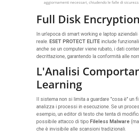
aggiornamenti necessari, chiudendo le falle di sicurez
Full Disk Encryption
In un'epoca di smart working e laptop aziendali c
reale.
ESET PROTECT ELITE
include funzionali
anche se un computer viene rubato, i dati contenu
decrittazione, garantendo la conformità alle no
L'Analisi Comporta
Learning
Il sistema non si limita a guardare "cosa è" un fi
analizza i processi in esecuzione. Se un proce
esempio, un editor di testo che tenta di modific
possibile attacco di tipo
Fileless Malware
(mal
che è invisibile alle scansioni tradizionali.