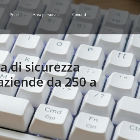
Prezzi
Area personale
Contatti
a di sicurezza
 aziende da 250 a