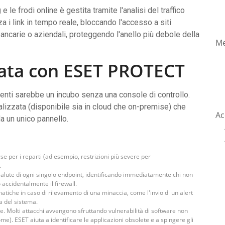
g
e le frodi online è gestita tramite l'analisi del traffico
a i link in tempo reale, bloccando l'accesso a siti
bancarie o aziendali, proteggendo l'anello più debole della
Me
zata con ESET PROTECT
enti sarebbe un incubo senza una console di controllo.
alizzata (disponibile sia in cloud che on-premise) che
Ac
da un unico pannello.
rse per i reparti (ad esempio, restrizioni più severe per
.
i salute di ogni singolo endpoint, identificando immediatamente chi non
o accidentalmente il firewall.
atiche in caso di rilevamento di una minaccia, come l'invio di un alert
a del sistema.
se. Molti attacchi avvengono sfruttando vulnerabilità di software non
e). ESET aiuta a identificare le applicazioni obsolete e a spingere gli