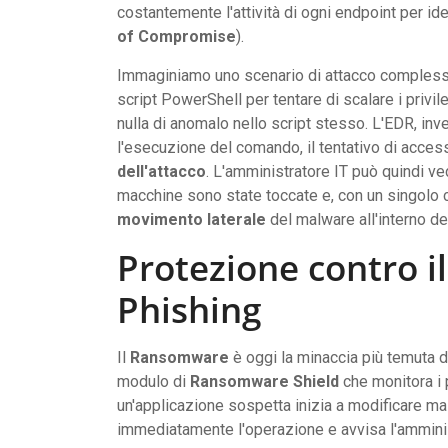
costantemente l'attività di ogni endpoint per id
of Compromise
).
Immaginiamo uno scenario di attacco complesso: 
script PowerShell per tentare di scalare i privi
nulla di anomalo nello script stesso. L'EDR, inve
l'esecuzione del comando, il tentativo di acces
dell'attacco
. L'amministratore IT può quindi ve
macchine sono state toccate e, con un singolo c
movimento laterale
del malware all'interno de
Protezione contro i
Phishing
Il
Ransomware
è oggi la minaccia più temuta 
modulo di
Ransomware Shield
che monitora i p
un'applicazione sospetta inizia a modificare m
immediatamente l'operazione e avvisa l'amminis