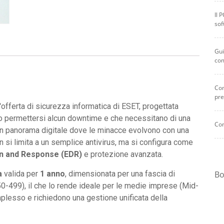
Il 
sof
Gui
co
Com
pre
'offerta di sicurezza informatica di ESET, progettata
 permettersi alcun downtime e che necessitano di una
Com
In un panorama digitale dove le minacce evolvono con una
 si limita a un semplice antivirus, ma si configura come
on and Response (EDR)
e protezione avanzata.
Bo
a
valida per
1 anno
, dimensionata per una fascia di
-499), il che lo rende ideale per le medie imprese (Mid-
lesso e richiedono una gestione unificata della