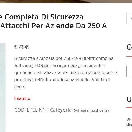
Pr
ne Completa Di Sicurezza
se
 Attacchi Per Aziende Da 250 A
C
€
73,49
Sicurezza avanzata per 250-499 utenti: combina
Antivirus, EDR per la risposta agli incidenti e
gestione centralizzata per una protezione totale e
proattiva dell’infrastruttura aziendale. Validità 1
anno.
U
Esaurito
COD:
EPEL-N1-F
Categoria:
Software multilicenza
Ott
vid