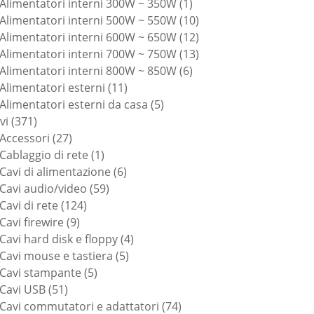
prodotti
1
Alimentatori interni 300W ~ 350W
1
prodotto
10
Alimentatori interni 500W ~ 550W
10
prodotti
12
Alimentatori interni 600W ~ 650W
12
prodotti
13
Alimentatori interni 700W ~ 750W
13
6
prodotti
Alimentatori interni 800W ~ 850W
6
11
prodotti
Alimentatori esterni
11
prodotti
5
Alimentatori esterni da casa
5
371
prodotti
vi
371
prodotti
27
Accessori
27
prodotti
1
Cablaggio di rete
1
prodotto
6
Cavi di alimentazione
6
59
prodotti
Cavi audio/video
59
124
prodotti
Cavi di rete
124
9
prodotti
Cavi firewire
9
prodotti
4
Cavi hard disk e floppy
4
5
prodotti
Cavi mouse e tastiera
5
5
prodotti
Cavi stampante
5
51
prodotti
Cavi USB
51
prodotti
74
Cavi commutatori e adattatori
74