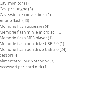
1
prodotti
Cavi monitor
1
prodotto
3
Cavi prolunghe
3
prodotti
2
Cavi switch e convertitori
2
43
prodotti
morie flash
43
prodotti
4
Memorie flash accessori
4
prodotti
13
Memorie flash mini e micro sd
13
1
prodotti
Memorie flash MP3 player
1
prodotto
1
Memorie flash pen drive USB 2.0
1
prodotto
24
Memorie flash pen drive USB 3.0
24
4
prodotti
cessori
4
prodotti
3
Alimentatori per Notebook
3
1
prodotti
Accessori per hard disk
1
prodotto