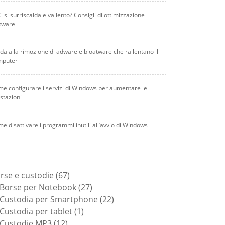
PC si surriscalda e va lento? Consigli di ottimizzazione
tware
da alla rimozione di adware e bloatware che rallentano il
mputer
e configurare i servizi di Windows per aumentare le
stazioni
e disattivare i programmi inutili all’avvio di Windows
67
rse e custodie
67
prodotti
27
Borse per Notebook
27
prodotti
22
Custodia per Smartphone
22
1
prodotti
Custodia per tablet
1
12
prodotto
Custodie MP3
12