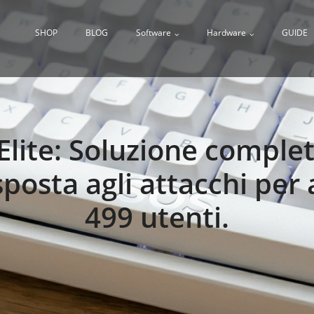
SHOP
BLOG
Software
Hardware
GUIDE
Elite: Soluzione complet
sposta agli attacchi per
499 utenti.