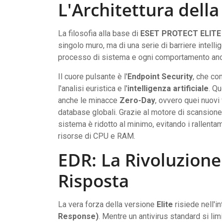
L'Architettura della
La filosofia alla base di
ESET PROTECT ELITE
singolo muro, ma di una serie di barriere intelli
processo di sistema e ogni comportamento an
Il cuore pulsante è l'
Endpoint Security
, che co
l'analisi euristica e l'
intelligenza artificiale
. Q
anche le minacce
Zero-Day
, ovvero quei nuovi 
database globali. Grazie al motore di scansione 
sistema è ridotto al minimo, evitando i rallentam
risorse di CPU e RAM.
EDR: La Rivoluzione
Risposta
La vera forza della versione
Elite
risiede nell'i
Response)
. Mentre un antivirus standard si li