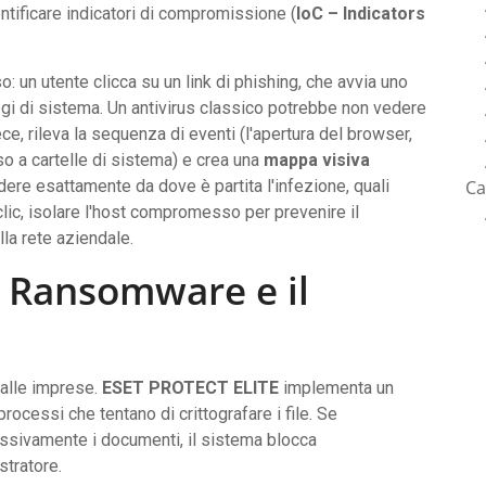
entificare indicatori di compromissione (
IoC – Indicators
un utente clicca su un link di phishing, che avvia uno
legi di sistema. Un antivirus classico potrebbe non vedere
ce, rileva la sequenza di eventi (l'apertura del browser,
so a cartelle di sistema) e crea una
mappa visiva
Ca
dere esattamente da dove è partita l'infezione, quali
lic, isolare l'host compromesso per prevenire il
lla rete aziendale.
l Ransomware e il
dalle imprese.
ESET PROTECT ELITE
implementa un
rocessi che tentano di crittografare i file. Se
assivamente i documenti, il sistema blocca
tratore.