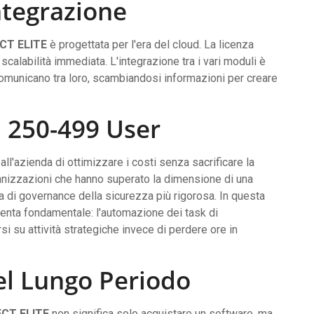
ntegrazione
CT ELITE
è progettata per l'era del cloud. La licenza
scalabilità immediata. L'integrazione tra i vari moduli è
ll comunicano tra loro, scambiandosi informazioni per creare
d 250-499 User
all'azienda di ottimizzare i costi senza sacrificare la
nizzazioni che hanno superato la dimensione di una
a di governance della sicurezza più rigorosa. In questa
iventa fondamentale: l'automazione dei task di
i su attività strategiche invece di perdere ore in
nel Lungo Periodo
CT ELITE
non significa solo acquistare un software, ma