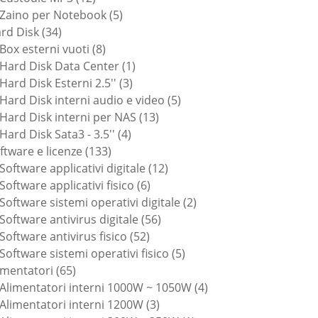
prodotti
5
Zaino per Notebook
5
34
prodotti
rd Disk
34
prodotti
8
Box esterni vuoti
8
prodotti
1
Hard Disk Data Center
1
3
prodotto
Hard Disk Esterni 2.5''
3
prodotti
5
Hard Disk interni audio e video
5
13
prodotti
Hard Disk interni per NAS
13
4
prodotti
Hard Disk Sata3 - 3.5''
4
133
prodotti
ftware e licenze
133
prodotti
12
Software applicativi digitale
12
6
prodotti
Software applicativi fisico
6
prodotti
2
Software sistemi operativi digitale
2
56
prodotti
Software antivirus digitale
56
52
prodotti
Software antivirus fisico
52
prodotti
5
Software sistemi operativi fisico
5
65
prodotti
imentatori
65
prodotti
4
Alimentatori interni 1000W ~ 1050W
4
3
prodotti
Alimentatori interni 1200W
3