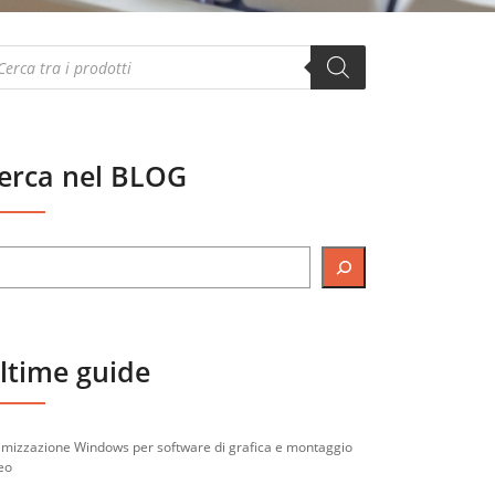
oducts
arch
erca nel BLOG
ltime guide
imizzazione Windows per software di grafica e montaggio
eo