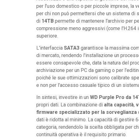
per l'uso domestico o per piccole imprese, la ve
per chi non può permettersi che un sistema di 
di
14TB
permette di mantenere l'archivio per pe
compressione meno aggressivi (come l'H.264 in
superiore.
L'interfaccia
SATA3
garantisce la massima compa
di mercato, rendendo l'installazione un processo
essere consapevole che, data la natura del prodo
archiviazione per un PC da gaming o per l'edit
poiché le sue ottimizzazioni sono calibrate spec
e non per l'accesso casuale tipico di un sistem
In sintesi, investire in un
WD Purple Pro da 1
propri dati. La combinazione di
alta capacità
,
v
firmware specializzato per la sorveglianza
dati è ridotta al minimo. La capacità di gestire 
categoria, rendendolo la scelta obbligata per ch
continuità operativa è il requisito primario.