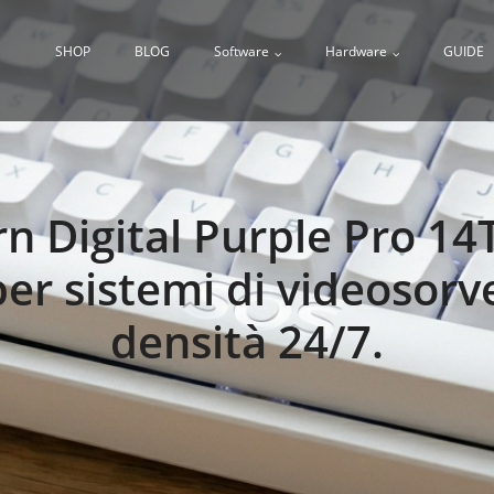
SHOP
BLOG
Software
Hardware
GUIDE
 Digital Purple Pro 14T
er sistemi di videosorv
densità 24/7.