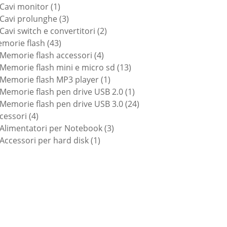
1
prodotti
Cavi monitor
1
prodotto
3
Cavi prolunghe
3
prodotti
2
Cavi switch e convertitori
2
43
prodotti
morie flash
43
prodotti
4
Memorie flash accessori
4
prodotti
13
Memorie flash mini e micro sd
13
1
prodotti
Memorie flash MP3 player
1
prodotto
1
Memorie flash pen drive USB 2.0
1
prodotto
24
Memorie flash pen drive USB 3.0
24
4
prodotti
cessori
4
prodotti
3
Alimentatori per Notebook
3
1
prodotti
Accessori per hard disk
1
prodotto