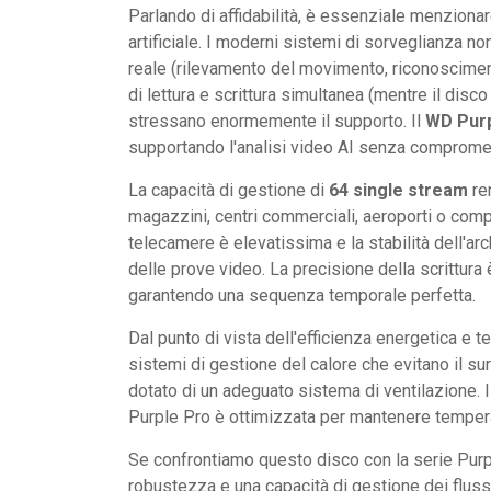
Parlando di affidabilità, è essenziale menzionar
artificiale. I moderni sistemi di sorveglianza no
reale (rilevamento del movimento, riconoscimen
di lettura e scrittura simultanea (mentre il disco 
stressano enormemente il supporto. Il
WD Purp
supportando l'analisi video AI senza compromette
La capacità di gestione di
64 single stream
ren
magazzini, centri commerciali, aeroporti o compl
telecamere è elevatissima e la stabilità dell'arc
delle prove video. La precisione della scrittura 
garantendo una sequenza temporale perfetta.
Dal punto di vista dell'efficienza energetica 
sistemi di gestione del calore che evitano il sur
dotato di un adeguato sistema di ventilazione. Il
Purple Pro è ottimizzata per mantenere temper
Se confrontiamo questo disco con la serie Purpl
robustezza e una capacità di gestione dei flus