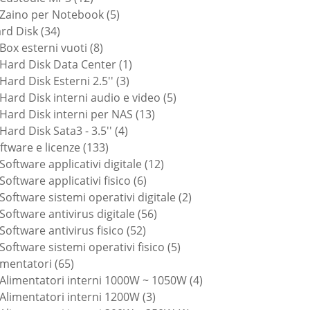
prodotti
5
Zaino per Notebook
5
34
prodotti
rd Disk
34
prodotti
8
Box esterni vuoti
8
prodotti
1
Hard Disk Data Center
1
3
prodotto
Hard Disk Esterni 2.5''
3
prodotti
5
Hard Disk interni audio e video
5
13
prodotti
Hard Disk interni per NAS
13
4
prodotti
Hard Disk Sata3 - 3.5''
4
133
prodotti
ftware e licenze
133
prodotti
12
Software applicativi digitale
12
6
prodotti
Software applicativi fisico
6
prodotti
2
Software sistemi operativi digitale
2
56
prodotti
Software antivirus digitale
56
52
prodotti
Software antivirus fisico
52
prodotti
5
Software sistemi operativi fisico
5
65
prodotti
imentatori
65
prodotti
4
Alimentatori interni 1000W ~ 1050W
4
3
prodotti
Alimentatori interni 1200W
3