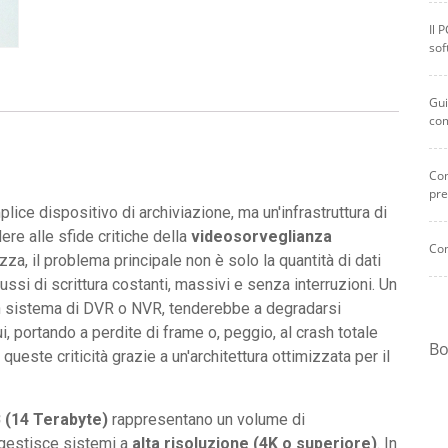
Il 
sof
Gui
co
Com
pre
ice dispositivo di archiviazione, ma un'infrastruttura di
re alle sfide critiche della
videosorveglianza
Com
za, il problema principale non è solo la quantità di dati
ussi di scrittura costanti, massivi e senza interruzioni. Un
 un sistema di DVR o NVR, tenderebbe a degradarsi
ui, portando a perdite di frame o, peggio, al crash totale
Bo
queste criticità grazie a un'architettura ottimizzata per il
 (14 Terabyte)
rappresentano un volume di
 gestisce sistemi a
alta risoluzione (4K o superiore)
. In