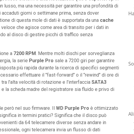
un lusso, ma una necessità per garantire una profondità di
Ha
ti accaduti giorni o settimane prima, senza dover
tione di questa mole di dati è supportata da una
cache
veloce che agisce come area di transito per i dati in
ndo al disco di gestire picchi di traffico senza
zione a
7200 RPM
. Mentre molti dischi per sorveglianza
rgia, la serie
Purple Pro
sale a 7200 giri per garantire
So
isposta più rapida durante la ricerca di specifici segmenti
ssario effettuare il "fast-forward" o il "rewind" di ore di
ra l'alta velocità di rotazione e l'interfaccia
SATA3
o e la scheda madre del registratore sia fluido e privo di
de però nel suo firmware. Il
WD Purple Pro
è ottimizzato
Al
significa in termini pratici? Significa che il disco può
ovenienti da 64 telecamere diverse senza andare in
ssionale, ogni telecamera invia un flusso di dati