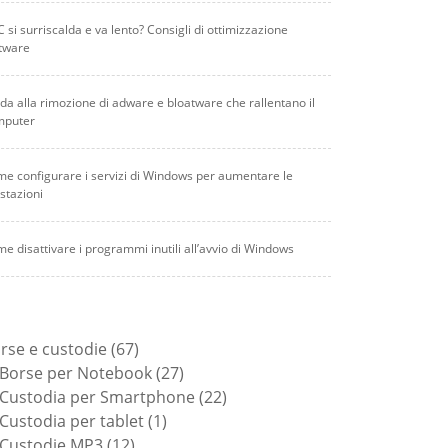
PC si surriscalda e va lento? Consigli di ottimizzazione
tware
da alla rimozione di adware e bloatware che rallentano il
mputer
e configurare i servizi di Windows per aumentare le
stazioni
e disattivare i programmi inutili all’avvio di Windows
67
rse e custodie
67
prodotti
27
Borse per Notebook
27
prodotti
22
Custodia per Smartphone
22
1
prodotti
Custodia per tablet
1
12
prodotto
Custodie MP3
12