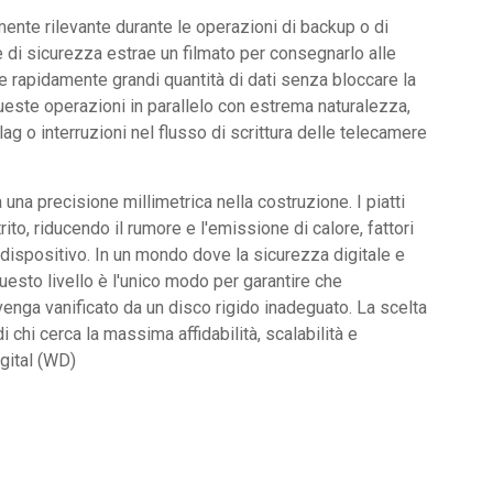
mente rilevante durante le operazioni di backup o di
 di sicurezza estrae un filmato per consegnarlo alle
re rapidamente grandi quantità di dati senza bloccare la
queste operazioni in parallelo con estrema naturalezza,
ag o interruzioni nel flusso di scrittura delle telecamere
una precisione millimetrica nella costruzione. I piatti
ito, riducendo il rumore e l'emissione di calore, fattori
l dispositivo. In un mondo dove la sicurezza digitale e
uesto livello è l'unico modo per garantire che
 venga vanificato da un disco rigido inadeguato. La scelta
 chi cerca la massima affidabilità, scalabilità e
gital (WD)