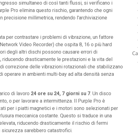
ingresso simultaneo di così tanti flussi, si verificano i
Purple Pro elimina questo rischio, garantendo che ogni
n precisione millimetrica, rendendo l'archiviazione
a per contrastare i problemi di vibrazione, un fattore
(Network Video Recorder) che ospita 8, 16 o più hard
ri degli altri dischi possono causare errori di
Ca
a, riducendo drasticamente le prestazioni e la vita del
di correzione delle vibrazioni rotazionali che stabilizzano
di operare in ambienti multi-bay ad alta densità senza
arico di lavoro
24 ore su 24, 7 giorni su 7
. Un disco
o, o per lavorare a intermittenza. Il Purple Pro è
zati per i piatti magnetici e i motori sono selezionati per
n'usura meccanica costante. Questo si traduce in una
levata, riducendo drasticamente il rischio di fermi
 sicurezza sarebbero catastrofici.