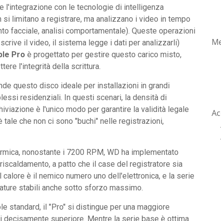
e l'integrazione con le tecnologie di intelligenza
n si limitano a registrare, ma analizzano i video in tempo
to facciale, analisi comportamentale). Queste operazioni
Me
scrive il video, il sistema legge i dati per analizzarli)
le Pro
è progettato per gestire questo carico misto,
re l'integrità della scrittura.
de questo disco ideale per installazioni in grandi
essi residenziali. In questi scenari, la densità di
hiviazione è l'unico modo per garantire la validità legale
Ac
è tale che non ci sono "buchi" nelle registrazioni,
e termica, nonostante i 7200 RPM, WD ha implementato
riscaldamento, a patto che il case del registratore sia
 calore è il nemico numero uno dell'elettronica, e la serie
ature stabili anche sotto sforzo massimo.
e standard, il "Pro" si distingue per una maggiore
si decisamente superiore. Mentre la serie base è ottima