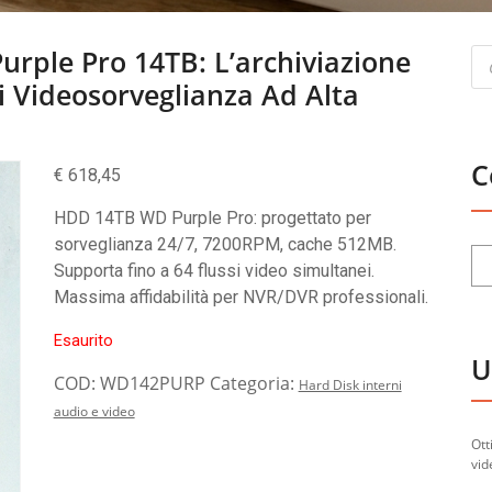
Pr
urple Pro 14TB: L’archiviazione
se
i Videosorveglianza Ad Alta
C
€
618,45
HDD 14TB WD Purple Pro: progettato per
sorveglianza 24/7, 7200RPM, cache 512MB.
Supporta fino a 64 flussi video simultanei.
Massima affidabilità per NVR/DVR professionali.
Esaurito
U
COD:
WD142PURP
Categoria:
Hard Disk interni
audio e video
Ott
vid