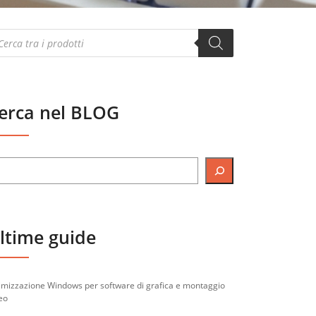
oducts
arch
erca nel BLOG
ltime guide
imizzazione Windows per software di grafica e montaggio
eo