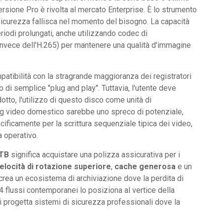
rsione Pro è rivolta al mercato Enterprise. È lo strumento
sicurezza fallisca nel momento del bisogno. La capacità
riodi prolungati, anche utilizzando codec di
vece dell'H.265) per mantenere una qualità d'immagine
tibilità con la stragrande maggioranza dei registratori
 di semplice "plug and play". Tuttavia, l'utente deve
tto, l'utilizzo di questo disco come unità di
ing video domestico sarebbe uno spreco di potenziale,
ificamente per la scrittura sequenziale tipica dei video,
a operativo.
4TB
significa acquistare una polizza assicurativa per i
elocità di rotazione superiore
,
cache generosa
e un
crea un ecosistema di archiviazione dove la perdita di
64 flussi contemporanei lo posiziona al vertice della
i progetta sistemi di sicurezza professionali dove la