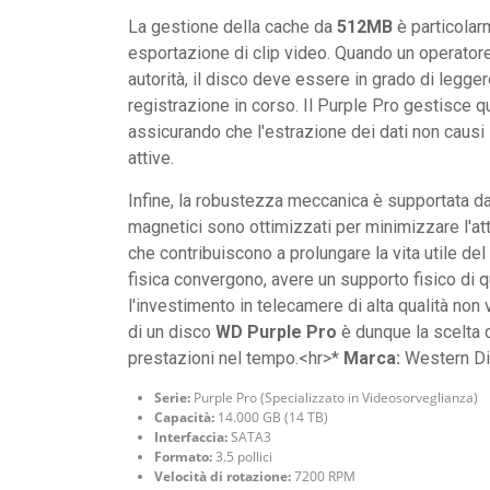
La gestione della cache da
512MB
è particolar
esportazione di clip video. Quando un operatore
autorità, il disco deve essere in grado di legge
registrazione in corso. Il Purple Pro gestisce 
assicurando che l'estrazione dei dati non causi l
attive.
Infine, la robustezza meccanica è supportata da 
magnetici sono ottimizzati per minimizzare l'attr
che contribuiscono a prolungare la vita utile de
fisica convergono, avere un supporto fisico di q
l'investimento in telecamere di alta qualità non
di un disco
WD Purple Pro
è dunque la scelta di
prestazioni nel tempo.<hr>*
Marca:
Western Di
Serie:
Purple Pro (Specializzato in Videosorveglianza)
Capacità:
14.000 GB (14 TB)
Interfaccia:
SATA3
Formato:
3.5 pollici
Velocità di rotazione:
7200 RPM