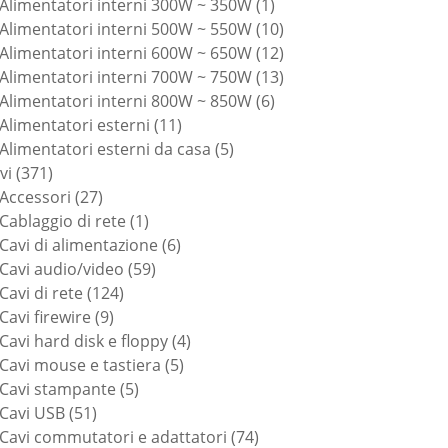
prodotti
1
Alimentatori interni 300W ~ 350W
1
prodotto
10
Alimentatori interni 500W ~ 550W
10
prodotti
12
Alimentatori interni 600W ~ 650W
12
prodotti
13
Alimentatori interni 700W ~ 750W
13
6
prodotti
Alimentatori interni 800W ~ 850W
6
11
prodotti
Alimentatori esterni
11
prodotti
5
Alimentatori esterni da casa
5
371
prodotti
vi
371
prodotti
27
Accessori
27
prodotti
1
Cablaggio di rete
1
prodotto
6
Cavi di alimentazione
6
59
prodotti
Cavi audio/video
59
124
prodotti
Cavi di rete
124
9
prodotti
Cavi firewire
9
prodotti
4
Cavi hard disk e floppy
4
5
prodotti
Cavi mouse e tastiera
5
5
prodotti
Cavi stampante
5
51
prodotti
Cavi USB
51
prodotti
74
Cavi commutatori e adattatori
74