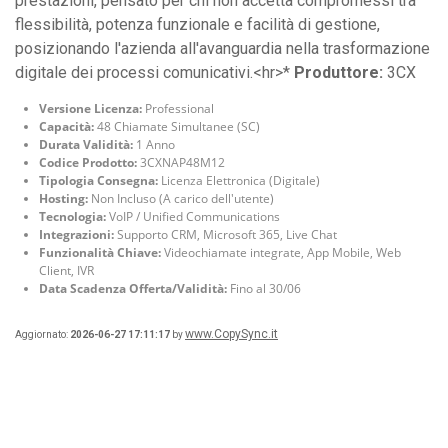
prestazioni, pensato per chi non accetta compromessi tra
flessibilità, potenza funzionale e facilità di gestione,
posizionando l'azienda all'avanguardia nella trasformazione
digitale dei processi comunicativi.<hr>*
Produttore:
3CX
Versione Licenza:
Professional
Capacità:
48 Chiamate Simultanee (SC)
Durata Validità:
1 Anno
Codice Prodotto:
3CXNAP48M12
Tipologia Consegna:
Licenza Elettronica (Digitale)
Hosting:
Non Incluso (A carico dell'utente)
Tecnologia:
VoIP / Unified Communications
Integrazioni:
Supporto CRM, Microsoft 365, Live Chat
Funzionalità Chiave:
Videochiamate integrate, App Mobile, Web
Client, IVR
Data Scadenza Offerta/Validità:
Fino al 30/06
www.CopySync.it
Aggiornato:
2026-06-27 17:11:17
by