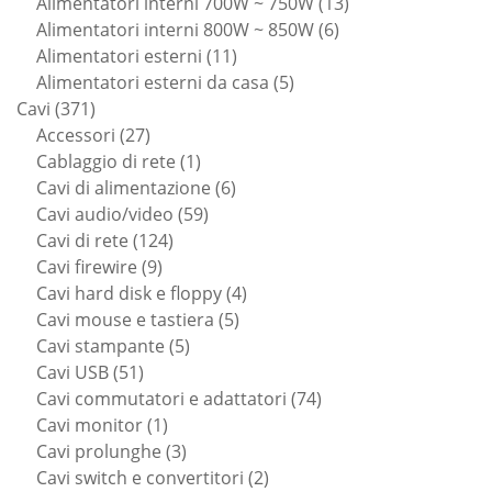
prodotti
13
Alimentatori interni 700W ~ 750W
13
6
prodotti
Alimentatori interni 800W ~ 850W
6
11
prodotti
Alimentatori esterni
11
prodotti
5
Alimentatori esterni da casa
5
371
prodotti
Cavi
371
prodotti
27
Accessori
27
prodotti
1
Cablaggio di rete
1
prodotto
6
Cavi di alimentazione
6
59
prodotti
Cavi audio/video
59
124
prodotti
Cavi di rete
124
9
prodotti
Cavi firewire
9
prodotti
4
Cavi hard disk e floppy
4
5
prodotti
Cavi mouse e tastiera
5
5
prodotti
Cavi stampante
5
51
prodotti
Cavi USB
51
prodotti
74
Cavi commutatori e adattatori
74
1
prodotti
Cavi monitor
1
prodotto
3
Cavi prolunghe
3
prodotti
2
Cavi switch e convertitori
2