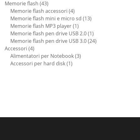
43
prodotti
Memorie flash
43
prodotti
4
Memorie flash accessori
4
prodotti
13
Memorie flash mini e micro sd
13
1
prodotti
Memorie flash MP3 player
1
prodotto
1
Memorie flash pen drive USB 2.0
1
prodotto
24
Memorie flash pen drive USB 3.0
24
4
prodotti
Accessori
4
prodotti
3
Alimentatori per Notebook
3
1
prodotti
Accessori per hard disk
1
prodotto