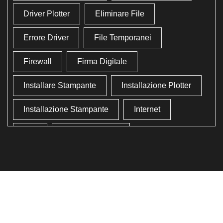
Driver Plotter
Eliminare File
Errore Driver
File Temporanei
Firewall
Firma Digitale
Installare Stampante
Installazione Plotter
Installazione Stampante
Internet
Lan
Lavoro In Ufficio
Lettore Codici Fiscale
Lettore Smart Card
Lettore Tessera Sanitaria
Liberare Il Disco Fisso
Liberare Memoria