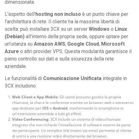
dimensionata.
L'aspetto dell'
hosting non incluso
è un punto chiave per
l'architettura di rete. Il cliente ha la massima libertà di
scelta: può installare 3CX su un server
Windows
o
Linux
(Debian)
all'interno della propria sede, oppure optare per
un'istanza su
Amazon AWS
,
Google Cloud
,
Microsoft
Azure
o altri provider VPS. Questa modularità garantisce il
pieno controllo sui dati e sulla sicurezza della rete
aziendale.
Le funzionalità di
Comunicazione Unificata
integrate in
3CX includono:
Web Client e App Mobile
: Gli utenti possono gestire le proprie
chiamate, la chat e le conferenze tramite un browser web o attraverso
app dedicate per
iOS
e
Android
, trasformando lo smartphone in
un'estensione aziendale a tutti gli effetti.
Video Conferencing
: 3CX include un sistema di videochiamate
integrato che non richiede l'installazione di software esterni da parte
dei partecipanti. Un semplice link inviato via email permette al cliente
di unirsi a una riunione video direttamente dal browser.