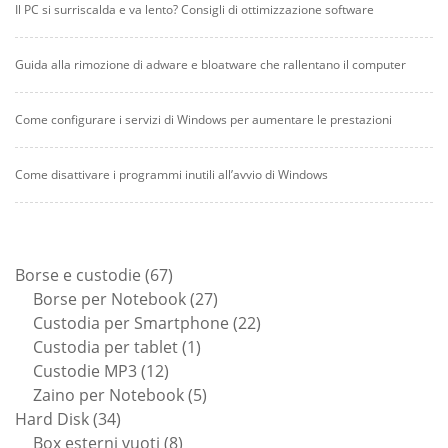
Il PC si surriscalda e va lento? Consigli di ottimizzazione software
Guida alla rimozione di adware e bloatware che rallentano il computer
Come configurare i servizi di Windows per aumentare le prestazioni
Come disattivare i programmi inutili all’avvio di Windows
67
Borse e custodie
67
prodotti
27
Borse per Notebook
27
prodotti
22
Custodia per Smartphone
22
1
prodotti
Custodia per tablet
1
12
prodotto
Custodie MP3
12
prodotti
5
Zaino per Notebook
5
34
prodotti
Hard Disk
34
prodotti
8
Box esterni vuoti
8