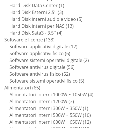
prodotti
1
Hard Disk Data Center
1
3
prodotto
Hard Disk Esterni 2.5''
3
prodotti
5
Hard Disk interni audio e video
5
13
prodotti
Hard Disk interni per NAS
13
4
prodotti
Hard Disk Sata3 - 3.5''
4
133
prodotti
Software e licenze
133
prodotti
12
Software applicativi digitale
12
6
prodotti
Software applicativi fisico
6
prodotti
2
Software sistemi operativi digitale
2
56
prodotti
Software antivirus digitale
56
52
prodotti
Software antivirus fisico
52
prodotti
5
Software sistemi operativi fisico
5
65
prodotti
Alimentatori
65
prodotti
4
Alimentatori interni 1000W ~ 1050W
4
3
prodotti
Alimentatori interni 1200W
3
prodotti
1
Alimentatori interni 300W ~ 350W
1
prodotto
10
Alimentatori interni 500W ~ 550W
10
prodotti
12
Alimentatori interni 600W ~ 650W
12