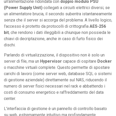
un'alimentazione ridondata con
doppio modulo PSU
(Power Supply Unit)
collegati a circuiti elettrici diversi; se
un alimentatore brucia, il secondo subentra istantaneamente
senza che il server si accorga del problema. A livello logico,
l'accesso è protetto da protocolli di crittografia
AES-256
bit
, che rendono i dati illeggibili a chiunque non possieda le
chiavi di decriptazione, anche in caso di furto fisico dei
dischi.
Parlando di virtualizzazione, il dispositivo non è solo un
server di file, ma un
Hypervisor
capace di ospitare
Docker
o macchine virtuali complete. Questo permette di spostare
carichi di lavoro (come server web, database SQL o sistemi
di gestione aziendale) direttamente sul NAS, riducendo il
numero di server fisici necessari nel rack e abbattendo i
costi di consumo energetico e raffreddamento del data
center.
L'interfaccia di gestione è un pannello di controllo basato
su web, estremamente intuitivo ma profondamente