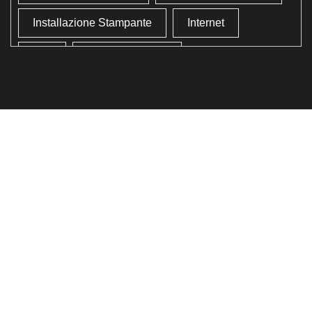
Installazione Stampante
Internet
Lan
Lavoro In Ufficio
Lettore Codici Fiscale
Lettore Smart Card
Lettore Tessera Sanitaria
Liberare Il Disco Fisso
Liberare Memoria
Ottimizzazione
Ottimizzazione Windows
Produttività
Programmi Inutili
Pulizia Approfondita
Pulizia Windows
Schermata Blu
Smart Card