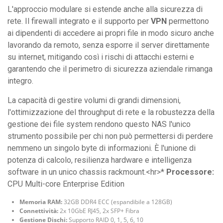
L'approccio modulare si estende anche alla sicurezza di
rete. Il firewall integrato e il supporto per
VPN
permettono
ai dipendenti di accedere ai propri file in modo sicuro anche
lavorando da remoto, senza esporre il server direttamente
su internet, mitigando così i rischi di attacchi esterni e
garantendo che il perimetro di sicurezza aziendale rimanga
integro.
La capacità di gestire volumi di grandi dimensioni,
l'ottimizzazione del throughput di rete e la robustezza della
gestione dei file system rendono questo NAS l'unico
strumento possibile per chi non può permettersi di perdere
nemmeno un singolo byte di informazioni. È l'unione di
potenza di calcolo, resilienza hardware e intelligenza
software in un unico chassis rackmount.<hr>*
Processore:
CPU Multi-core Enterprise Edition
Memoria RAM:
32GB DDR4 ECC (espandibile a 128GB)
Connettività:
2x 10GbE RJ45, 2x SFP+ Fibra
Gestione Dischi:
Supporto RAID 0, 1, 5, 6, 10