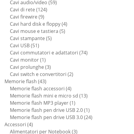
59
prodotti
Cavi audio/video
59
124
prodotti
Cavi di rete
124
9
prodotti
Cavi firewire
9
prodotti
4
Cavi hard disk e floppy
4
5
prodotti
Cavi mouse e tastiera
5
5
prodotti
Cavi stampante
5
51
prodotti
Cavi USB
51
prodotti
74
Cavi commutatori e adattatori
74
1
prodotti
Cavi monitor
1
prodotto
3
Cavi prolunghe
3
prodotti
2
Cavi switch e convertitori
2
43
prodotti
Memorie flash
43
prodotti
4
Memorie flash accessori
4
prodotti
13
Memorie flash mini e micro sd
13
1
prodotti
Memorie flash MP3 player
1
prodotto
1
Memorie flash pen drive USB 2.0
1
prodotto
24
Memorie flash pen drive USB 3.0
24
4
prodotti
Accessori
4
prodotti
3
Alimentatori per Notebook
3