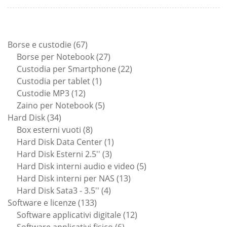
67
Borse e custodie
67
prodotti
27
Borse per Notebook
27
prodotti
22
Custodia per Smartphone
22
1
prodotti
Custodia per tablet
1
12
prodotto
Custodie MP3
12
prodotti
5
Zaino per Notebook
5
34
prodotti
Hard Disk
34
prodotti
8
Box esterni vuoti
8
prodotti
1
Hard Disk Data Center
1
3
prodotto
Hard Disk Esterni 2.5''
3
prodotti
5
Hard Disk interni audio e video
5
13
prodotti
Hard Disk interni per NAS
13
4
prodotti
Hard Disk Sata3 - 3.5''
4
133
prodotti
Software e licenze
133
prodotti
12
Software applicativi digitale
12
6
prodotti
Software applicativi fisico
6