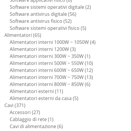
prodotti
2
Software sistemi operativi digitale
2
56
prodotti
Software antivirus digitale
56
52
prodotti
Software antivirus fisico
52
prodotti
5
Software sistemi operativi fisico
5
65
prodotti
Alimentatori
65
prodotti
4
Alimentatori interni 1000W ~ 1050W
4
3
prodotti
Alimentatori interni 1200W
3
prodotti
1
Alimentatori interni 300W ~ 350W
1
prodotto
10
Alimentatori interni 500W ~ 550W
10
prodotti
12
Alimentatori interni 600W ~ 650W
12
prodotti
13
Alimentatori interni 700W ~ 750W
13
6
prodotti
Alimentatori interni 800W ~ 850W
6
11
prodotti
Alimentatori esterni
11
prodotti
5
Alimentatori esterni da casa
5
371
prodotti
Cavi
371
prodotti
27
Accessori
27
prodotti
1
Cablaggio di rete
1
prodotto
6
Cavi di alimentazione
6