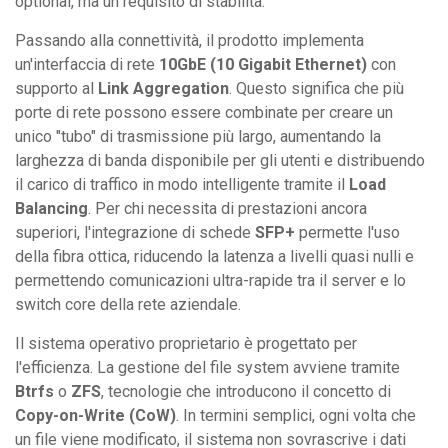
optional, ma un requisito di stabilità.
Passando alla connettività, il prodotto implementa
un'interfaccia di rete
10GbE (10 Gigabit Ethernet)
con
supporto al
Link Aggregation
. Questo significa che più
porte di rete possono essere combinate per creare un
unico "tubo" di trasmissione più largo, aumentando la
larghezza di banda disponibile per gli utenti e distribuendo
il carico di traffico in modo intelligente tramite il
Load
Balancing
. Per chi necessita di prestazioni ancora
superiori, l'integrazione di schede
SFP+
permette l'uso
della fibra ottica, riducendo la latenza a livelli quasi nulli e
permettendo comunicazioni ultra-rapide tra il server e lo
switch core della rete aziendale.
Il sistema operativo proprietario è progettato per
l'efficienza. La gestione del file system avviene tramite
Btrfs
o
ZFS
, tecnologie che introducono il concetto di
Copy-on-Write (CoW)
. In termini semplici, ogni volta che
un file viene modificato, il sistema non sovrascrive i dati