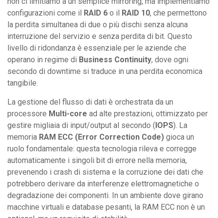
non ci limitiamo a un semplice mirroring, ma implementiamo
configurazioni come il
RAID 6
o il
RAID 10
, che permettono
la perdita simultanea di due o più dischi senza alcuna
interruzione del servizio e senza perdita di bit. Questo
livello di ridondanza è essenziale per le aziende che
operano in regime di
Business Continuity
, dove ogni
secondo di downtime si traduce in una perdita economica
tangibile.
La gestione del flusso di dati è orchestrata da un
processore
Multi-core
ad alte prestazioni, ottimizzato per
gestire migliaia di input/output al secondo (
IOPS
). La
memoria
RAM ECC (Error Correction Code)
gioca un
ruolo fondamentale: questa tecnologia rileva e corregge
automaticamente i singoli bit di errore nella memoria,
prevenendo i crash di sistema e la corruzione dei dati che
potrebbero derivare da interferenze elettromagnetiche o
degradazione dei componenti. In un ambiente dove girano
macchine virtuali e database pesanti, la RAM ECC non è un