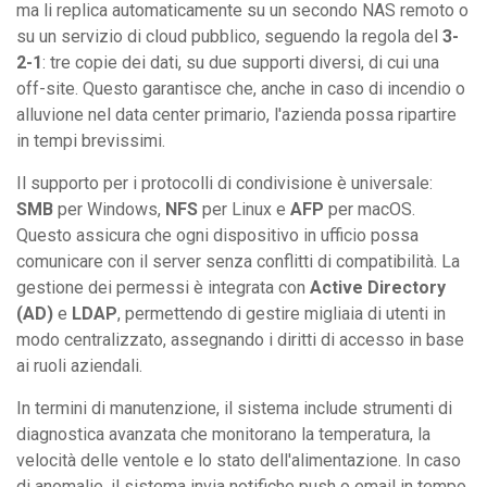
ma li replica automaticamente su un secondo NAS remoto o
su un servizio di cloud pubblico, seguendo la regola del
3-
2-1
: tre copie dei dati, su due supporti diversi, di cui una
off-site. Questo garantisce che, anche in caso di incendio o
alluvione nel data center primario, l'azienda possa ripartire
in tempi brevissimi.
Il supporto per i protocolli di condivisione è universale:
SMB
per Windows,
NFS
per Linux e
AFP
per macOS.
Questo assicura che ogni dispositivo in ufficio possa
comunicare con il server senza conflitti di compatibilità. La
gestione dei permessi è integrata con
Active Directory
(AD)
e
LDAP
, permettendo di gestire migliaia di utenti in
modo centralizzato, assegnando i diritti di accesso in base
ai ruoli aziendali.
In termini di manutenzione, il sistema include strumenti di
diagnostica avanzata che monitorano la temperatura, la
velocità delle ventole e lo stato dell'alimentazione. In caso
di anomalie, il sistema invia notifiche push o email in tempo