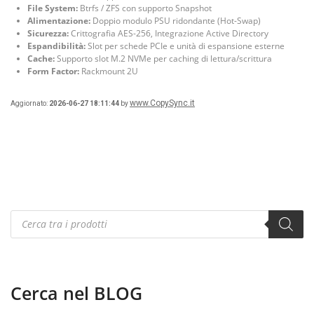
File System:
Btrfs / ZFS con supporto Snapshot
Alimentazione:
Doppio modulo PSU ridondante (Hot-Swap)
Sicurezza:
Crittografia AES-256, Integrazione Active Directory
Espandibilità:
Slot per schede PCIe e unità di espansione esterne
Cache:
Supporto slot M.2 NVMe per caching di lettura/scrittura
Form Factor:
Rackmount 2U
www.CopySync.it
Aggiornato:
2026-06-27 18:11:44
by
Products
search
Cerca nel BLOG