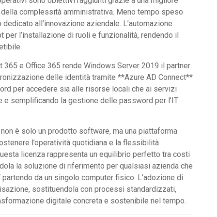
operativi sono obiettivi raggiunti grazie a una migliore
e della complessità amministrativa. Meno tempo speso
 dedicato all’innovazione aziendale. L’automazione
per l’installazione di ruoli e funzionalità, rendendo il
tibile.
ft 365 e Office 365 rende Windows Server 2019 il partner
incronizzazione delle identità tramite **Azure AD Connect**
ord per accedere sia alle risorse locali che ai servizi
le e semplificando la gestione delle password per l’IT
non è solo un prodotto software, ma una piattaforma
ostenere l’operatività quotidiana e la flessibilità
questa licenza rappresenta un equilibrio perfetto tra costi
dola la soluzione di riferimento per qualsiasi azienda che
T partendo da un singolo computer fisico. L’adozione di
isazione, sostituendola con processi standardizzati,
rasformazione digitale concreta e sostenibile nel tempo.