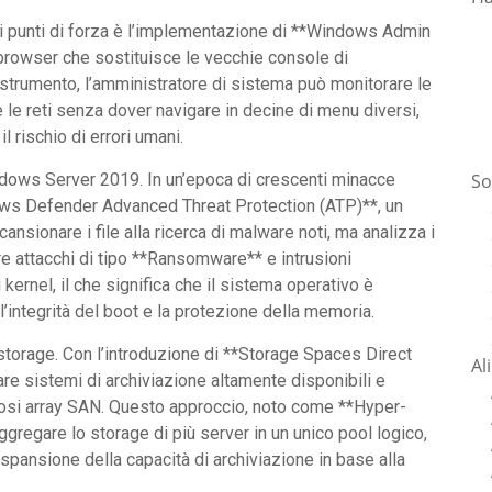
dei punti di forza è l’implementazione di **Windows Admin
browser che sostituisce le vecchie console di
trumento, l’amministratore di sistema può monitorare le
e le reti senza dover navigare in decine di menu diversi,
l rischio di errori umani.
So
indows Server 2019. In un’epoca di crescenti minacce
dows Defender Advanced Threat Protection (ATP)**, un
ansionare i file alla ricerca di malware noti, ma analizza i
 attacchi di tipo **Ransomware** e intrusioni
i kernel, il che significa che il sistema operativo è
l’integrità del boot e la protezione della memoria.
 storage. Con l’introduzione di **Storage Spaces Direct
Al
e sistemi di archiviazione altamente disponibili e
ostosi array SAN. Questo approccio, noto come **Hyper-
gregare lo storage di più server in un unico pool logico,
’espansione della capacità di archiviazione in base alla