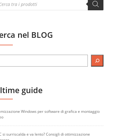
oducts
arch
erca nel BLOG
ltime guide
imizzazione Windows per software di grafica e montaggio
eo
PC si surriscalda e va lento? Consigli di ottimizzazione
tware