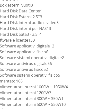
prodotti
8
Box esterni vuoti
8
prodotti
1
Hard Disk Data Center
1
3
prodotto
Hard Disk Esterni 2.5''
3
prodotti
5
Hard Disk interni audio e video
5
13
prodotti
Hard Disk interni per NAS
13
4
prodotti
Hard Disk Sata3 - 3.5''
4
133
prodotti
ftware e licenze
133
prodotti
12
Software applicativi digitale
12
6
prodotti
Software applicativi fisico
6
prodotti
2
Software sistemi operativi digitale
2
56
prodotti
Software antivirus digitale
56
52
prodotti
Software antivirus fisico
52
prodotti
5
Software sistemi operativi fisico
5
65
prodotti
imentatori
65
prodotti
4
Alimentatori interni 1000W ~ 1050W
4
3
prodotti
Alimentatori interni 1200W
3
prodotti
1
Alimentatori interni 300W ~ 350W
1
prodotto
10
Alimentatori interni 500W ~ 550W
10