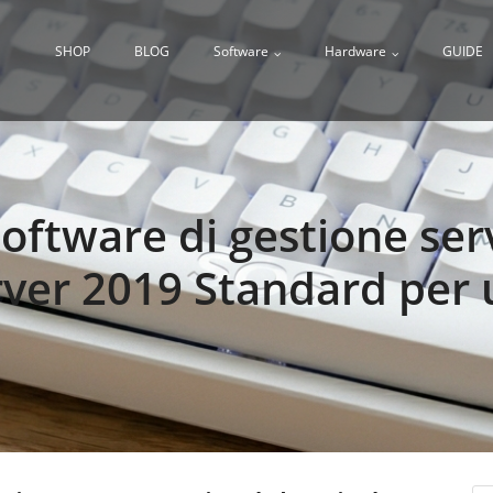
SHOP
BLOG
Software
Hardware
GUIDE
software di gestione ser
er 2019 Standard per 