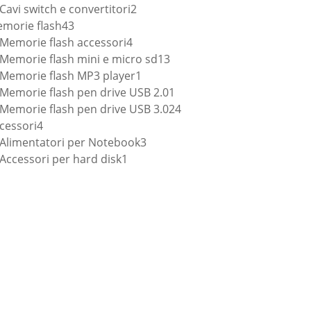
prodotti
2
Cavi switch e convertitori
2
43
prodotti
morie flash
43
prodotti
4
Memorie flash accessori
4
prodotti
13
Memorie flash mini e micro sd
13
1
prodotti
Memorie flash MP3 player
1
prodotto
1
Memorie flash pen drive USB 2.0
1
prodotto
24
Memorie flash pen drive USB 3.0
24
4
prodotti
cessori
4
prodotti
3
Alimentatori per Notebook
3
1
prodotti
Accessori per hard disk
1
prodotto