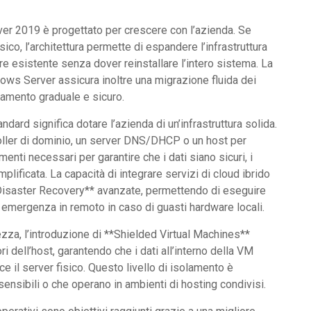
ver 2019 è progettato per crescere con l’azienda. Se
ico, l’architettura permette di espandere l’infrastruttura
 esistente senza dover reinstallare l’intero sistema. La
dows Server assicura inoltre una migrazione fluida dei
namento graduale e sicuro.
dard significa dotare l’azienda di un’infrastruttura solida.
ntroller di dominio, un server DNS/DHCP o un host per
enti necessari per garantire che i dati siano sicuri, i
plificata. La capacità di integrare servizi di cloud ibrido
**Disaster Recovery** avanzate, permettendo di eseguire
i emergenza in remoto in caso di guasti hardware locali.
ezza, l’introduzione di **Shielded Virtual Machines**
i dell’host, garantendo che i dati all’interno della VM
ce il server fisico. Questo livello di isolamento è
ensibili o che operano in ambienti di hosting condivisi.