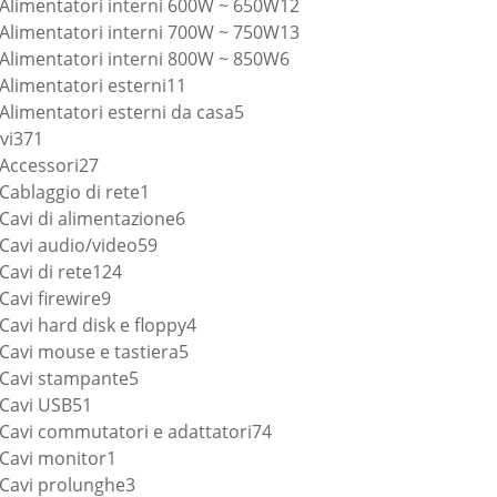
prodotti
12
Alimentatori interni 600W ~ 650W
12
prodotti
13
Alimentatori interni 700W ~ 750W
13
6
prodotti
Alimentatori interni 800W ~ 850W
6
11
prodotti
Alimentatori esterni
11
prodotti
5
Alimentatori esterni da casa
5
371
prodotti
vi
371
prodotti
27
Accessori
27
prodotti
1
Cablaggio di rete
1
prodotto
6
Cavi di alimentazione
6
59
prodotti
Cavi audio/video
59
124
prodotti
Cavi di rete
124
9
prodotti
Cavi firewire
9
prodotti
4
Cavi hard disk e floppy
4
5
prodotti
Cavi mouse e tastiera
5
5
prodotti
Cavi stampante
5
51
prodotti
Cavi USB
51
prodotti
74
Cavi commutatori e adattatori
74
1
prodotti
Cavi monitor
1
prodotto
3
Cavi prolunghe
3