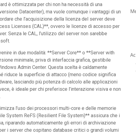
ard è ottimizzata per chi non ha necessità di una
Me
 versione Datacenter), ma vuole comunque i vantaggi di un
rdare che l’acquisizione della licenza del server deve
cess Licenses (CAL)**, ovvero le licenze di accesso per
erver. Senza le CAL, l’utilizzo del server non sarebbe
soft.
enire in due modalità: **Server Core** o **Server with
Ac
one minimale, priva di interfaccia grafica, gestibile
Windows Admin Center. Questa scelta è caldamente
hé riduce la superficie di attacco (meno codice significa
dware, lasciando più potenza di calcolo alle applicazioni
nvece, è ideale per chi preferisce l’interazione visiva e non
.
ttimizza l’uso dei processori multi-core e delle memorie
ile System ReFS (Resilient File System)** assicura che i
sa, riparando automaticamente gli errori di archiviazione
per i server che ospitano database critici o grandi volumi