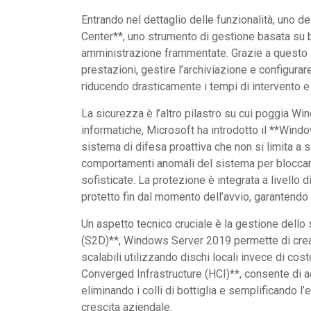
Entrando nel dettaglio delle funzionalità, uno 
Center**, uno strumento di gestione basata su 
amministrazione frammentate. Grazie a questo s
prestazioni, gestire l’archiviazione e configurar
riducendo drasticamente i tempi di intervento e i
La sicurezza è l’altro pilastro su cui poggia W
informatiche, Microsoft ha introdotto il **Win
sistema di difesa proattiva che non si limita a sc
comportamenti anomali del sistema per bloccare
sofisticate. La protezione è integrata a livello d
protetto fin dal momento dell’avvio, garantendo 
Un aspetto tecnico cruciale è la gestione dello
(S2D)**, Windows Server 2019 permette di crear
scalabili utilizzando dischi locali invece di c
Converged Infrastructure (HCI)**, consente di ag
eliminando i colli di bottiglia e semplificando l
crescita aziendale.