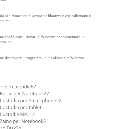
da alla rimozione di adware e bloatware che rallentano il
mputer
e configurare i servizi di Windows per aumentare le
stazioni
e disattivare i programmi inutili all’avvio di Windows
67
rse e custodie
67
prodotti
27
Borse per Notebook
27
prodotti
22
Custodia per Smartphone
22
1
prodotti
Custodia per tablet
1
12
prodotto
Custodie MP3
12
prodotti
5
Zaino per Notebook
5
34
prodotti
rd Disk
34