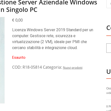
Pr
stione Server Aziendale Windows
se
n Singolo PC
€
0,00
C
Licenza Windows Server 2019 Standard per un
computer. Gestisce rete, sicurezza e
virtualizzazione (2 VM), ideale per PMI che
cercano stabilità e integrazione cloud.
Esaurito
COD:
R18-05814
Categoria:
Nuovi prodotti
U
Ott
vid
Il 
sof