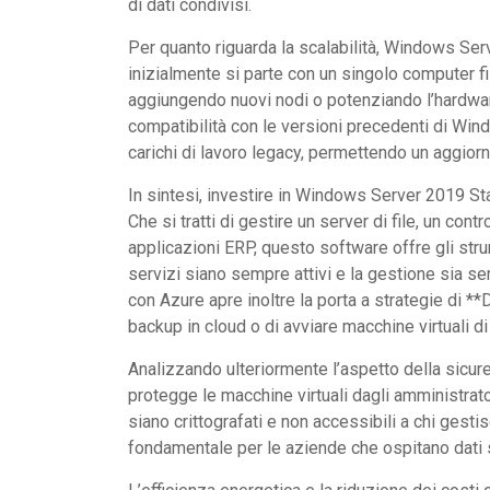
di dati condivisi.
Per quanto riguarda la scalabilità, Windows Ser
inizialmente si parte con un singolo computer fis
aggiungendo nuovi nodi o potenziando l’hardware
compatibilità con le versioni precedenti di Win
carichi di lavoro legacy, permettendo un aggior
In sintesi, investire in Windows Server 2019 Stan
Che si tratti di gestire un server di file, un co
applicazioni ERP, questo software offre gli strum
servizi siano sempre attivi e la gestione sia sem
con Azure apre inoltre la porta a strategie di 
backup in cloud o di avviare macchine virtuali d
Analizzando ulteriormente l’aspetto della sicur
protegge le macchine virtuali dagli amministrator
siano crittografati e non accessibili a chi gestis
fondamentale per le aziende che ospitano dati s