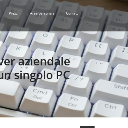
Prezzi
Area personale
Contatti
ver aziendale
un singolo PC