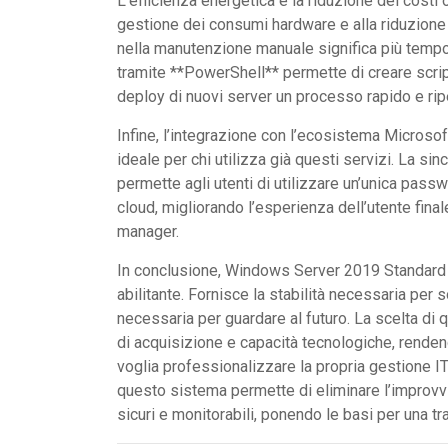
L’efficienza energetica e la riduzione dei costi 
gestione dei consumi hardware e alla riduzion
nella manutenzione manuale significa più tempo
tramite **PowerShell** permette di creare script 
deploy di nuovi server un processo rapido e ripe
Infine, l’integrazione con l’ecosistema Microso
ideale per chi utilizza già questi servizi. La s
permette agli utenti di utilizzare un’unica passw
cloud, migliorando l’esperienza dell’utente fina
manager.
In conclusione, Windows Server 2019 Standard 
abilitante. Fornisce la stabilità necessaria per s
necessaria per guardare al futuro. La scelta di 
di acquisizione e capacità tecnologiche, renden
voglia professionalizzare la propria gestione I
questo sistema permette di eliminare l’improvv
sicuri e monitorabili, ponendo le basi per una t