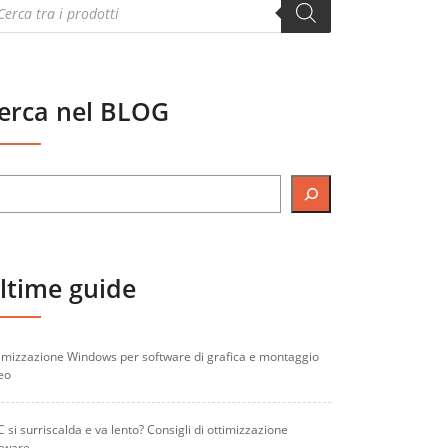
oducts
arch
erca nel BLOG
ltime guide
imizzazione Windows per software di grafica e montaggio
eo
PC si surriscalda e va lento? Consigli di ottimizzazione
tware