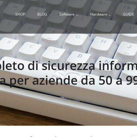
SHOP
BLOG
Software
Hardware
GUIDE
eto di sicurezza inform
a per aziende da 50 a 9