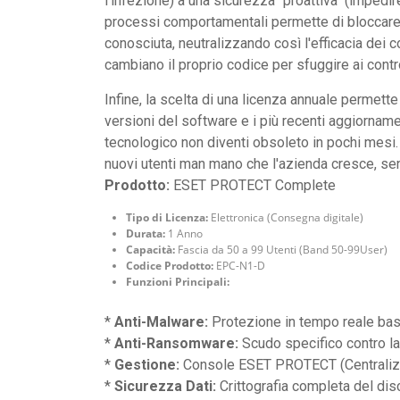
l'infezione) a una sicurezza "proattiva" (impedir
processi comportamentali permette di bloccare 
conosciuta, neutralizzando così l'efficacia dei 
cambiano il proprio codice per sfuggire ai control
Infine, la scelta di una licenza annuale permette
versioni del software e i più recenti aggiornam
tecnologico non diventi obsoleto in pochi mesi. 
nuovi utenti man mano che l'azienda cresce, senz
Prodotto:
ESET PROTECT Complete
Tipo di Licenza:
Elettronica (Consegna digitale)
Durata:
1 Anno
Capacità:
Fascia da 50 a 99 Utenti (Band 50-99User)
Codice Prodotto:
EPC-N1-D
Funzioni Principali:
*
Anti-Malware:
Protezione in tempo reale bas
*
Anti-Ransomware:
Scudo specifico contro la 
*
Gestione:
Console ESET PROTECT (Centralizz
*
Sicurezza Dati:
Crittografia completa del disc