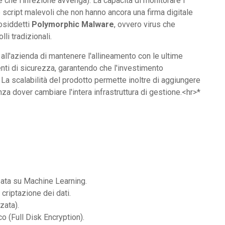
e che l'infezione avvenga). La capacità di monitorare i
script malevoli che non hanno ancora una firma digitale
cosiddetti
Polymorphic Malware
, ovvero virus che
li tradizionali.
 all'azienda di mantenere l'allineamento con le ultime
enti di sicurezza, garantendo che l'investimento
La scalabilità del prodotto permette inoltre di aggiungere
a dover cambiare l'intera infrastruttura di gestione.<hr>*
ata su Machine Learning.
criptazione dei dati.
ata).
o (Full Disk Encryption).