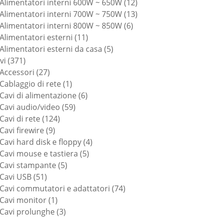
prodotti
12
Alimentatori interni 600W ~ 650W
12
prodotti
13
Alimentatori interni 700W ~ 750W
13
6
prodotti
Alimentatori interni 800W ~ 850W
6
11
prodotti
Alimentatori esterni
11
prodotti
5
Alimentatori esterni da casa
5
371
prodotti
vi
371
prodotti
27
Accessori
27
prodotti
1
Cablaggio di rete
1
prodotto
6
Cavi di alimentazione
6
59
prodotti
Cavi audio/video
59
124
prodotti
Cavi di rete
124
9
prodotti
Cavi firewire
9
prodotti
4
Cavi hard disk e floppy
4
5
prodotti
Cavi mouse e tastiera
5
5
prodotti
Cavi stampante
5
51
prodotti
Cavi USB
51
prodotti
74
Cavi commutatori e adattatori
74
1
prodotti
Cavi monitor
1
prodotto
3
Cavi prolunghe
3