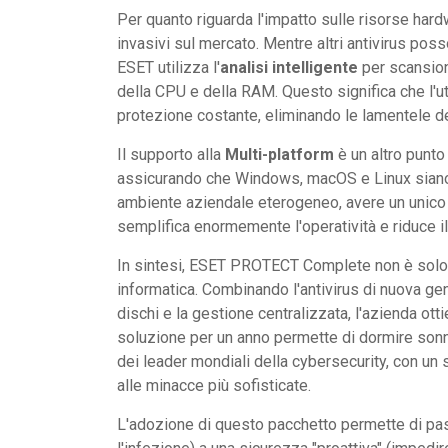
Per quanto riguarda l'impatto sulle risorse ha
invasivi sul mercato. Mentre altri antivirus po
ESET utilizza l'
analisi intelligente
per scansiona
della CPU e della RAM. Questo significa che l'u
protezione costante, eliminando le lamentele de
Il supporto alla
Multi-platform
è un altro punto
assicurando che Windows, macOS e Linux siano tut
ambiente aziendale eterogeneo, avere un unico 
semplifica enormemente l'operatività e riduce il
In sintesi, ESET PROTECT Complete non è solo u
informatica. Combinando l'antivirus di nuova gene
dischi e la gestione centralizzata, l'azienda ot
soluzione per un anno permette di dormire sonni 
dei leader mondiali della cybersecurity, con u
alle minacce più sofisticate.
L'adozione di questo pacchetto permette di pass