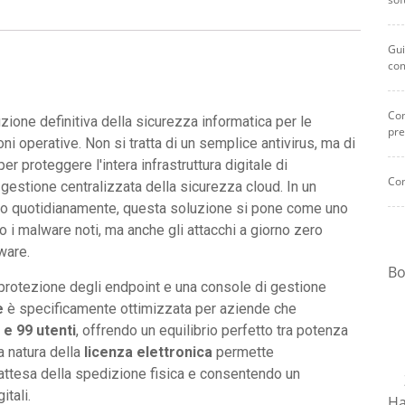
Gui
co
Com
zione definitiva della sicurezza informatica per le
pre
 operative. Non si tratta di un semplice antivirus, ma di
er proteggere l'intera infrastruttura digitale di
Com
 gestione centralizzata della sicurezza cloud. In un
o quotidianamente, questa soluzione si pone come uno
 i malware noti, ma anche gli attacchi a giorno zero
ware.
Bo
la protezione degli endpoint e una console di gestione
e
è specificamente ottimizzata per aziende che
 e 99 utenti
, offrendo un equilibrio perfetto tra potenza
a natura della
licenza elettronica
permette
 attesa della spedizione fisica e consentendo un
itali.
Ha