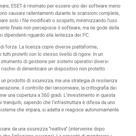
rdware, ESET è rinomato per essere uno dei software meno
ssono causare rallentamenti durante le scansioni complete,
re solo i file modificati o sospetti, minimizzando l'uso
tente finale non percepisce il software, ma ne gode della
i dipendenti riguardo alla lentezza dei PC.
 di forza. La licenza copre diverse piattaforme,
ti protetti con lo stesso livello di rigore. In un
strumento di gestione per sistemi operativi diversi
 rischio di dimenticare un dispositivo non protetto.
n prodotto di sicurezza, ma una strategia di resilienza
razione, il controllo del ransomware, la crittografia dei
tiene una copertura a 360 gradi. L'investimento in questa
tranquilli, sapendo che l'infrastruttura è difesa da uno
n sistema che impara, si adatta e reagisce autonomamente
are da una sicurezza "reattiva" (intervenire dopo