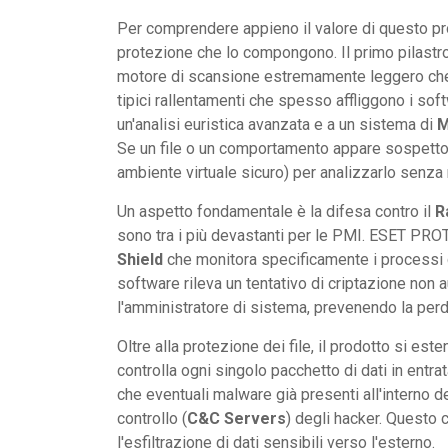
Per comprendere appieno il valore di questo prod
protezione che lo compongono. Il primo pilastr
motore di scansione estremamente leggero che n
tipici rallentamenti che spesso affliggono i sof
un'analisi euristica avanzata e a un sistema di
M
Se un file o un comportamento appare sospetto,
ambiente virtuale sicuro) per analizzarlo senza 
Un aspetto fondamentale è la difesa contro il
R
sono tra i più devastanti per le PMI. ESET P
Shield
che monitora specificamente i processi c
software rileva un tentativo di criptazione non
l'amministratore di sistema, prevenendo la perdita
Oltre alla protezione dei file, il prodotto si est
controlla ogni singolo pacchetto di dati in entr
che eventuali malware già presenti all'interno 
controllo (
C&C Servers
) degli hacker. Questo c
l'esfiltrazione di dati sensibili verso l'esterno.