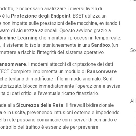
otto, è necessario analizzare i diversi livelli di
o è la
Protezione degli Endpoint
. ESET utilizza un
on impatta sulle prestazioni delle macchine, evitando i
tware di sicurezza aziendali. Questo avviene grazie a
achine Learning
che monitora i processi in tempo reale.
 il sistema lo isola istantaneamente in una
Sandbox
(un
So
mettere a rischio l'integrità del sistema operativo.
ansomware
. I moderni attacchi di criptazione dei dati
ROTECT Complete implementa un modulo di
Ransomware
he tentano di modificare i file in modo anomalo. Se il
 autorizzato, blocca immediatamente l'operazione e avvisa
 di dati critici e l'eventuale ricatto finanziario.
Al
ende alla
Sicurezza della Rete
. Il firewall bidirezionale
ata e in uscita, prevenendo intrusioni esterne e impedendo
della rete possano comunicare con i server di comando e
ontrollo del traffico è essenziale per prevenire