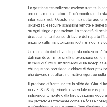
La gestione centralizzata avviene tramite la c
unico. L'amministratore IT può monitorare lo stato
interfaccia web. Questo significa poter aggiornar
sicurezza, eseguire scansioni remote e generare
su ogni singola postazione. La capacità di scala
drasticamente il carico di lavoro del reparto IT,
anziché sulla manutenzione routinaria della sic
Un elemento distintivo di questa soluzione è l'
dati non deve limitarsi alla prevenzione delle in
In caso di furto o smarrimento di un laptop aziend
chiunque non possieda la chiave di decriptazio
che devono rispettare normative rigorose sulla 
Il prodotto affronta inoltre la sfida dei
Cloud-ba
servizi SaaS, il perimetro aziendale si è esp
indipendentemente dalla loro posizione geograf
sia protetto esattamente come se fosse collegato
a un'architettura che supporta l'installazione 