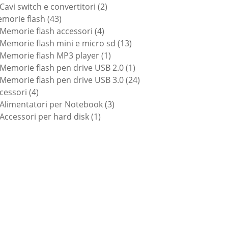
prodotti
2
Cavi switch e convertitori
2
43
prodotti
morie flash
43
prodotti
4
Memorie flash accessori
4
prodotti
13
Memorie flash mini e micro sd
13
1
prodotti
Memorie flash MP3 player
1
prodotto
1
Memorie flash pen drive USB 2.0
1
prodotto
24
Memorie flash pen drive USB 3.0
24
4
prodotti
cessori
4
prodotti
3
Alimentatori per Notebook
3
1
prodotti
Accessori per hard disk
1
prodotto