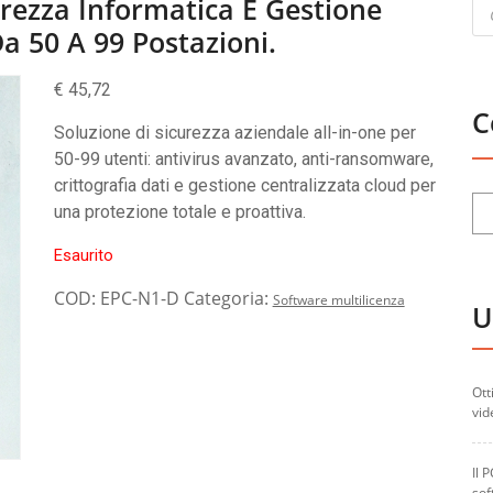
Pr
rezza Informatica E Gestione
se
a 50 A 99 Postazioni.
€
45,72
C
Soluzione di sicurezza aziendale all-in-one per
50-99 utenti: antivirus avanzato, anti-ransomware,
crittografia dati e gestione centralizzata cloud per
una protezione totale e proattiva.
Esaurito
COD:
EPC-N1-D
Categoria:
Software multilicenza
U
Ott
vid
Il 
sof