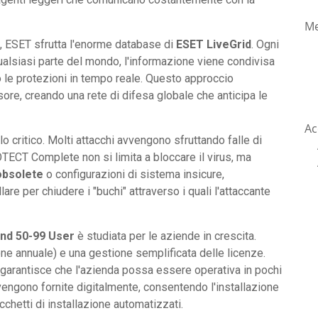
Me
, ESET sfrutta l'enorme database di
ESET LiveGrid
. Ogni
qualsiasi parte del mondo, l'informazione viene condivisa
o le protezioni in tempo reale. Questo approccio
ore, creando una rete di difesa globale che anticipa le
Ac
o critico. Molti attacchi avvengono sfruttando falle di
TECT Complete non si limita a bloccare il virus, ma
obsolete
o configurazioni di sistema insicure,
are per chiudere i "buchi" attraverso i quali l'attaccante
nd 50-99 User
è studiata per le aziende in crescita.
one annuale) e una gestione semplificata delle licenze.
 garantisce che l'azienda possa essere operativa in pochi
i vengono fornite digitalmente, consentendo l'installazione
acchetti di installazione automatizzati.