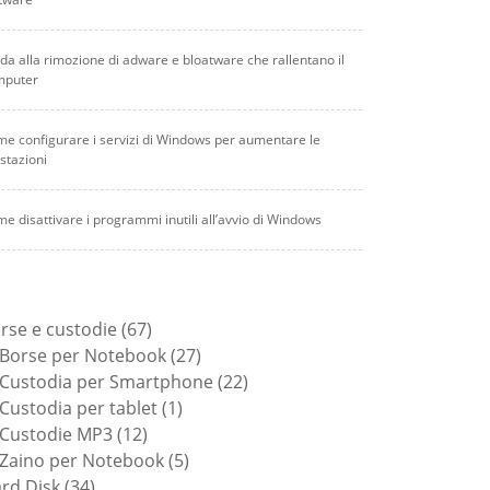
da alla rimozione di adware e bloatware che rallentano il
mputer
e configurare i servizi di Windows per aumentare le
stazioni
e disattivare i programmi inutili all’avvio di Windows
67
rse e custodie
67
prodotti
27
Borse per Notebook
27
prodotti
22
Custodia per Smartphone
22
1
prodotti
Custodia per tablet
1
12
prodotto
Custodie MP3
12
prodotti
5
Zaino per Notebook
5
34
prodotti
rd Disk
34