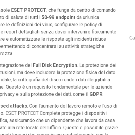
onsole
ESET PROTECT
, che funge da centro di comando
 di salute di tutti i
50-99 endpoint
da un'unica
e le definizioni dei virus, configurare le policy di
 report dettagliati senza dover intervenire fisicamente
Ca
re e automatizzare le risposte agli incidenti riduce
 permettendo di concentrarsi su attività strategiche
urezza.
integrazione del
Full Disk Encryption
. La protezione dei
trusioni, ma deve includere la protezione fisica del dato.
ale, la crittografia del disco rende i dati illeggibili a
ne. Questo è un requisito fondamentale per le aziende
privacy e sulla protezione dei dati, come il
GDPR
.
sed attacks
. Con l'aumento del lavoro remoto e l'uso di
anso. ESET PROTECT Complete protegge i dispositivi
ica, assicurando che un dipendente che lavora da casa
 alla rete locale dell'ufficio. Questo è possibile grazie
di agenti leggeri che comunicano costantemente con la