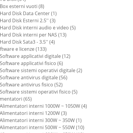
prodotti
8
Box esterni vuoti
8
prodotti
1
Hard Disk Data Center
1
3
prodotto
Hard Disk Esterni 2.5''
3
prodotti
5
Hard Disk interni audio e video
5
13
prodotti
Hard Disk interni per NAS
13
4
prodotti
Hard Disk Sata3 - 3.5''
4
133
prodotti
ftware e licenze
133
prodotti
12
Software applicativi digitale
12
6
prodotti
Software applicativi fisico
6
prodotti
2
Software sistemi operativi digitale
2
56
prodotti
Software antivirus digitale
56
52
prodotti
Software antivirus fisico
52
prodotti
5
Software sistemi operativi fisico
5
65
prodotti
imentatori
65
prodotti
4
Alimentatori interni 1000W ~ 1050W
4
3
prodotti
Alimentatori interni 1200W
3
prodotti
1
Alimentatori interni 300W ~ 350W
1
prodotto
10
Alimentatori interni 500W ~ 550W
10