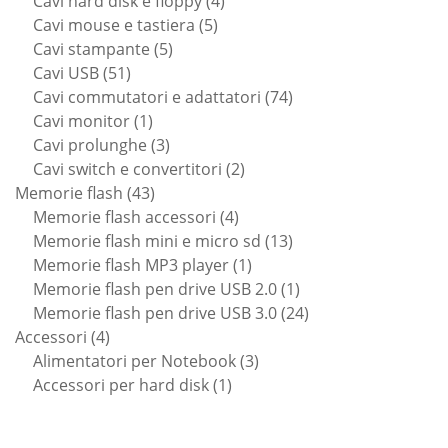
Cavi hard disk e floppy
4
5
prodotti
Cavi mouse e tastiera
5
5
prodotti
Cavi stampante
5
51
prodotti
Cavi USB
51
prodotti
74
Cavi commutatori e adattatori
74
1
prodotti
Cavi monitor
1
prodotto
3
Cavi prolunghe
3
prodotti
2
Cavi switch e convertitori
2
43
prodotti
Memorie flash
43
prodotti
4
Memorie flash accessori
4
prodotti
13
Memorie flash mini e micro sd
13
1
prodotti
Memorie flash MP3 player
1
prodotto
1
Memorie flash pen drive USB 2.0
1
prodotto
24
Memorie flash pen drive USB 3.0
24
4
prodotti
Accessori
4
prodotti
3
Alimentatori per Notebook
3
1
prodotti
Accessori per hard disk
1
prodotto