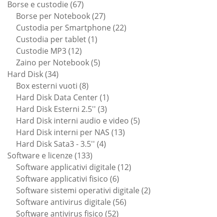
67
Borse e custodie
67
prodotti
27
Borse per Notebook
27
prodotti
22
Custodia per Smartphone
22
1
prodotti
Custodia per tablet
1
12
prodotto
Custodie MP3
12
prodotti
5
Zaino per Notebook
5
34
prodotti
Hard Disk
34
prodotti
8
Box esterni vuoti
8
prodotti
1
Hard Disk Data Center
1
3
prodotto
Hard Disk Esterni 2.5''
3
prodotti
5
Hard Disk interni audio e video
5
13
prodotti
Hard Disk interni per NAS
13
4
prodotti
Hard Disk Sata3 - 3.5''
4
133
prodotti
Software e licenze
133
prodotti
12
Software applicativi digitale
12
6
prodotti
Software applicativi fisico
6
prodotti
2
Software sistemi operativi digitale
2
56
prodotti
Software antivirus digitale
56
52
prodotti
Software antivirus fisico
52