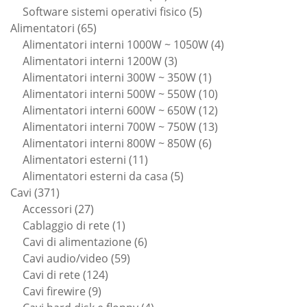
prodotti
5
Software sistemi operativi fisico
5
65
prodotti
Alimentatori
65
prodotti
4
Alimentatori interni 1000W ~ 1050W
4
3
prodotti
Alimentatori interni 1200W
3
prodotti
1
Alimentatori interni 300W ~ 350W
1
prodotto
10
Alimentatori interni 500W ~ 550W
10
prodotti
12
Alimentatori interni 600W ~ 650W
12
prodotti
13
Alimentatori interni 700W ~ 750W
13
6
prodotti
Alimentatori interni 800W ~ 850W
6
11
prodotti
Alimentatori esterni
11
prodotti
5
Alimentatori esterni da casa
5
371
prodotti
Cavi
371
prodotti
27
Accessori
27
prodotti
1
Cablaggio di rete
1
prodotto
6
Cavi di alimentazione
6
59
prodotti
Cavi audio/video
59
124
prodotti
Cavi di rete
124
9
prodotti
Cavi firewire
9
prodotti
4