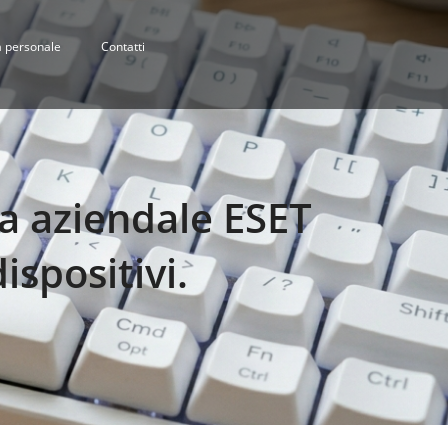
 personale
Contatti
za aziendale ESET
spositivi.