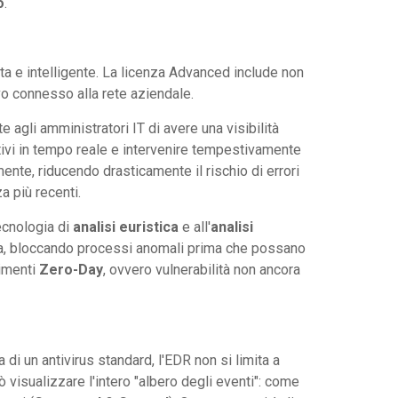
o
.
a e intelligente. La licenza Advanced include non
vo connesso alla rete aziendale.
 agli amministratori IT di avere una visibilità
itivi in tempo reale e intervenire tempestivamente
ente, riducendo drasticamente il rischio di errori
a più recenti.
ecnologia di
analisi euristica
e all'
analisi
uta, bloccando processi anomali prima che possano
dimenti
Zero-Day
, ovvero vulnerabilità non ancora
a di un antivirus standard, l'EDR non si limita a
 visualizzare l'intero "albero degli eventi": come