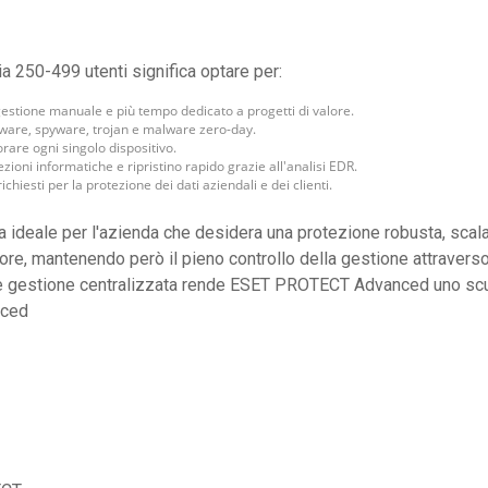
250-499 utenti significa optare per:
estione manuale e più tempo dedicato a progetti di valore.
ware, spyware, trojan e malware zero-day.
orare ogni singolo dispositivo.
ioni informatiche e ripristino rapido grazie all'analisi EDR.
ichiesti per la protezione dei dati aziendali e dei clienti.
lta ideale per l'azienda che desidera una protezione robusta, sca
tore, mantenendo però il pieno controllo della gestione attravers
 e gestione centralizzata rende ESET PROTECT Advanced uno scu
ced