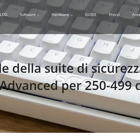
LOG
Software
Hardware
GUIDE
Prezzi
Area
e della suite di sicurez
dvanced per 250-499 di