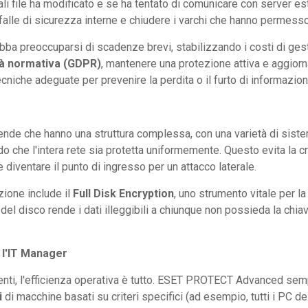
uali file ha modificato e se ha tentato di comunicare con server est
lle di sicurezza interne e chiudere i varchi che hanno permesso l'
ebba preoccuparsi di scadenze brevi, stabilizzando i costi di ges
à normativa (GDPR)
, mantenere una protezione attiva e aggiorna
cniche adeguate per prevenire la perdita o il furto di informazion
iende che hanno una struttura complessa, con una varietà di si
do che l'intera rete sia protetta uniformemente. Questo evita la c
diventare il punto di ingresso per un attacco laterale.
zione include il
Full Disk Encryption
, uno strumento vitale per la 
del disco rende i dati illeggibili a chiunque non possieda la chiav
 l'IT Manager
tenti, l'efficienza operativa è tutto. ESET PROTECT Advanced sem
i
di macchine basati su criteri specifici (ad esempio, tutti i PC de