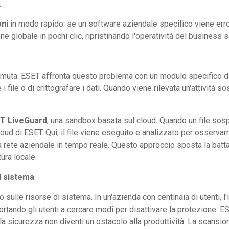
.
oni
in modo rapido: se un software aziendale specifico viene er
ne globale in pochi clic, ripristinando l'operatività del busines
temuta. ESET affronta questo problema con un modulo specifico d
file o di crittografare i dati. Quando viene rilevata un'attività 
T LiveGuard
, una sandbox basata sul cloud. Quando un file sosp
oud di ESET. Qui, il file viene eseguito e analizzato per osservarn
la rete aziendale in tempo reale. Questo approccio sposta la batta
tura locale.
l sistema
 sulle risorse di sistema. In un'azienda con centinaia di utenti, l
rtando gli utenti a cercare modi per disattivare la protezione. 
la sicurezza non diventi un ostacolo alla produttività. La scansione