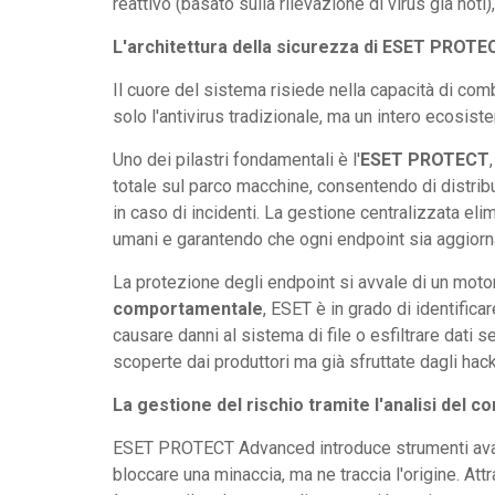
reattivo (basato sulla rilevazione di virus già not
L'architettura della sicurezza di ESET PROT
Il cuore del sistema risiede nella capacità di com
solo l'antivirus tradizionale, ma un intero ecosis
Uno dei pilastri fondamentali è l'
ESET PROTECT
totale sul parco macchine, consentendo di distribu
in caso di incidenti. La gestione centralizzata el
umani e garantendo che ogni endpoint sia aggiorn
La protezione degli endpoint si avvale di un mot
comportamentale
, ESET è in grado di identifi
causare danni al sistema di file o esfiltrare dati 
scoperte dai produttori ma già sfruttate dagli hack
La gestione del rischio tramite l'analisi del
ESET PROTECT Advanced introduce strumenti ava
bloccare una minaccia, ma ne traccia l'origine. Att