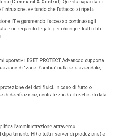
erni (
Command & Control
). Questa capacità di
intrusione, evitando che l'attacco si ripeta.
tione IT e garantendo l'accesso continuo agli
ta è un requisito legale per chiunque tratti dati
i.
stemi operativi. ESET PROTECT Advanced supporta
reazione di "zone d'ombra" nella rete aziendale,
protezione dei dati fisici. In caso di furto o
e di decifrazione, neutralizzando il rischio di data
plifica l'amministrazione attraverso
l dipartimento HR o tutti i server di produzione) e