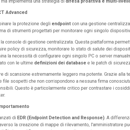
i), ma implementa una strategia di
difesa proattiva e multi-livell
ECT Advanced
binare la protezione degli
endpoint
con una gestione centralizzat
tema di strumenti progettati per monitorare ogni singolo dispositi
, la console di gestione centralizzata. Questa piattaforma permette
ire policy di sicurezza, monitorare lo stato di salute dei dispos
imina la necessità di configurare ogni singolo PC o server manualm
ato con le ultime
definizioni dei database
e le patch di sicurezz
ore di scansione estremamente leggero ma potente. Grazie alla t
care file sospetti che non corrispondono a nessuna firma conosci
sensibili. Questo è particolarmente critico per contrastare i cosid
er.
 comportamento
nzati di
EDR (Endpoint Detection and Response)
. A differenz
raverso la creazione di mappe di rilevamento, l'amministratore può