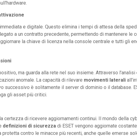
ull'hardware.
attivazione
immediata e digitale. Questo elimina i tempi di attesa della spedi
è legato a un contratto precedente, permettendo di mantenere le c
ggiornare la chiave di licenza nella console centrale e tutti gli e
sioni
sitivo, ma guarda alla rete nel suo insieme. Attraverso l'analisi d
nicazioni anomale. La capacità di rilevare
movimenti laterali
all'i
vo successivo è solitamente il server di dominio o il database. E
 gli asset più critici.
 la certezza di ricevere aggiornamenti continui. Il mondo della cy
Le
definizioni di sicurezza
di ESET vengono aggiornate costanteme
a protetta contro le minacce più recenti, anche quelle emerse sol