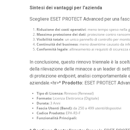
Sintesi dei vantaggi per l'azienda
Scegliere ESET PROTECT Advanced per una fascia 
Riduzione dei costi operativi
: meno tempo speso nella g
Massima protezione dei dati
: protezione contro ransom
Visibilità totale
: un unico pannello di controllo per monit
Continuità del business
: meno downtime causato da infez
Conformità legale
: allineamento ai requisiti di sicurezza r
In conclusione, questo rinnovo triennale è la sce
della rilevazione delle minacce a un leader di set
di protezione endpoint, analisi comportamentale
aziendale.<hr>*
Prodotto:
ESET PROTECT Advan
Tipo di Licenza:
Rinnovo (Renewal)
Formato:
Licenza Elettronica (Digitale)
Durata:
3 Anni
Fascia Utenti (Band):
da 250 a 499 utenti/dispositivi
Codice Prodotto:
EPA-R3-F
Funzionalità Principali: