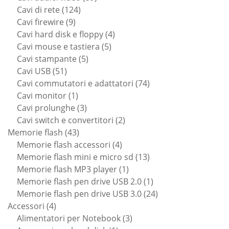
124
prodotti
Cavi di rete
124
9
prodotti
Cavi firewire
9
prodotti
4
Cavi hard disk e floppy
4
5
prodotti
Cavi mouse e tastiera
5
5
prodotti
Cavi stampante
5
51
prodotti
Cavi USB
51
prodotti
74
Cavi commutatori e adattatori
74
1
prodotti
Cavi monitor
1
prodotto
3
Cavi prolunghe
3
prodotti
2
Cavi switch e convertitori
2
43
prodotti
Memorie flash
43
prodotti
4
Memorie flash accessori
4
prodotti
13
Memorie flash mini e micro sd
13
1
prodotti
Memorie flash MP3 player
1
prodotto
1
Memorie flash pen drive USB 2.0
1
prodotto
24
Memorie flash pen drive USB 3.0
24
4
prodotti
Accessori
4
prodotti
3
Alimentatori per Notebook
3