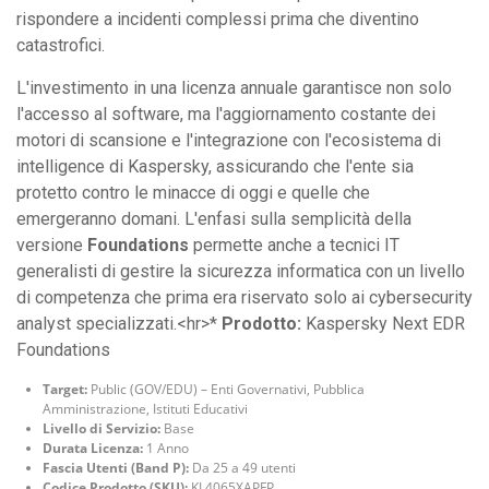
rispondere a incidenti complessi prima che diventino
catastrofici.
L'investimento in una licenza annuale garantisce non solo
l'accesso al software, ma l'aggiornamento costante dei
motori di scansione e l'integrazione con l'ecosistema di
intelligence di Kaspersky, assicurando che l'ente sia
protetto contro le minacce di oggi e quelle che
emergeranno domani. L'enfasi sulla semplicità della
versione
Foundations
permette anche a tecnici IT
generalisti di gestire la sicurezza informatica con un livello
di competenza che prima era riservato solo ai cybersecurity
analyst specializzati.<hr>*
Prodotto:
Kaspersky Next EDR
Foundations
Target:
Public (GOV/EDU) – Enti Governativi, Pubblica
Amministrazione, Istituti Educativi
Livello di Servizio:
Base
Durata Licenza:
1 Anno
Fascia Utenti (Band P):
Da 25 a 49 utenti
Codice Prodotto (SKU):
KL4065XAPFP