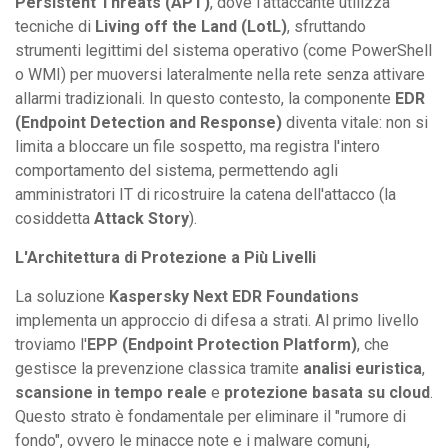
Persistent Threats (APT)
, dove l'attaccante utilizza
tecniche di
Living off the Land (LotL)
, sfruttando
strumenti legittimi del sistema operativo (come PowerShell
o WMI) per muoversi lateralmente nella rete senza attivare
allarmi tradizionali. In questo contesto, la componente
EDR
(Endpoint Detection and Response)
diventa vitale: non si
limita a bloccare un file sospetto, ma registra l'intero
comportamento del sistema, permettendo agli
amministratori IT di ricostruire la catena dell'attacco (la
cosiddetta
Attack Story
).
L'Architettura di Protezione a Più Livelli
La soluzione
Kaspersky Next EDR Foundations
implementa un approccio di difesa a strati. Al primo livello
troviamo l'
EPP (Endpoint Protection Platform)
, che
gestisce la prevenzione classica tramite
analisi euristica
,
scansione in tempo reale
e
protezione basata su cloud
.
Questo strato è fondamentale per eliminare il "rumore di
fondo", ovvero le minacce note e i malware comuni,