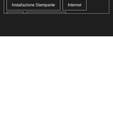
Installazione Stampante
Internet
Lan
Lavoro In Ufficio
Lettore Codici Fiscale
Lettore Smart Card
Lettore Tessera Sanitaria
Liberare Il Disco Fisso
Liberare Memoria
Ottimizzazione
Ottimizzazione Windows
Produttività
Programmi Inutili
Pulizia Approfondita
Pulizia Windows
Schermata Blu
Smart Card