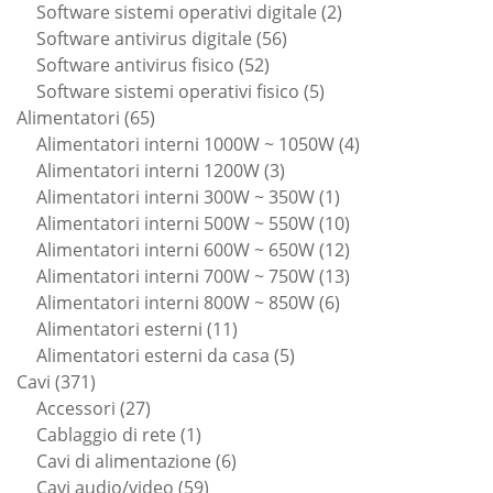
prodotti
2
Software sistemi operativi digitale
2
56
prodotti
Software antivirus digitale
56
52
prodotti
Software antivirus fisico
52
prodotti
5
Software sistemi operativi fisico
5
65
prodotti
Alimentatori
65
prodotti
4
Alimentatori interni 1000W ~ 1050W
4
3
prodotti
Alimentatori interni 1200W
3
prodotti
1
Alimentatori interni 300W ~ 350W
1
prodotto
10
Alimentatori interni 500W ~ 550W
10
prodotti
12
Alimentatori interni 600W ~ 650W
12
prodotti
13
Alimentatori interni 700W ~ 750W
13
6
prodotti
Alimentatori interni 800W ~ 850W
6
11
prodotti
Alimentatori esterni
11
prodotti
5
Alimentatori esterni da casa
5
371
prodotti
Cavi
371
prodotti
27
Accessori
27
prodotti
1
Cablaggio di rete
1
prodotto
6
Cavi di alimentazione
6
59
prodotti
Cavi audio/video
59