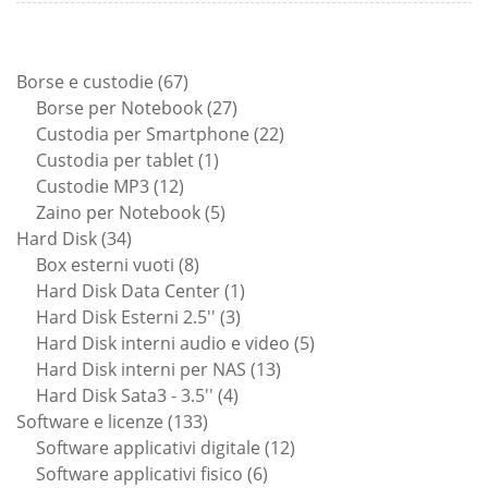
67
Borse e custodie
67
prodotti
27
Borse per Notebook
27
prodotti
22
Custodia per Smartphone
22
1
prodotti
Custodia per tablet
1
12
prodotto
Custodie MP3
12
prodotti
5
Zaino per Notebook
5
34
prodotti
Hard Disk
34
prodotti
8
Box esterni vuoti
8
prodotti
1
Hard Disk Data Center
1
3
prodotto
Hard Disk Esterni 2.5''
3
prodotti
5
Hard Disk interni audio e video
5
13
prodotti
Hard Disk interni per NAS
13
4
prodotti
Hard Disk Sata3 - 3.5''
4
133
prodotti
Software e licenze
133
prodotti
12
Software applicativi digitale
12
6
prodotti
Software applicativi fisico
6