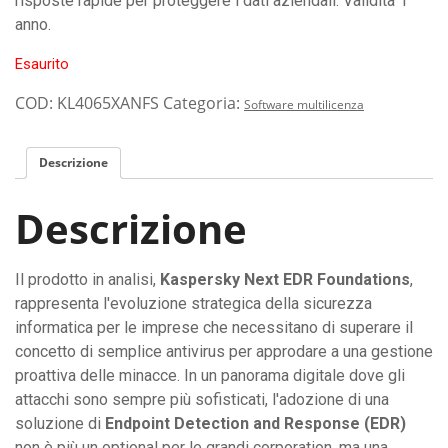
risposte rapide per proteggere i dati aziendali. Validità 1
anno.
Esaurito
COD:
KL4065XANFS
Categoria:
Software multilicenza
Descrizione
Descrizione
Il prodotto in analisi,
Kaspersky Next EDR Foundations
,
rappresenta l'evoluzione strategica della sicurezza
informatica per le imprese che necessitano di superare il
concetto di semplice antivirus per approdare a una gestione
proattiva delle minacce. In un panorama digitale dove gli
attacchi sono sempre più sofisticati, l'adozione di una
soluzione di
Endpoint Detection and Response (EDR)
non è più un optional per le grandi corporation, ma una