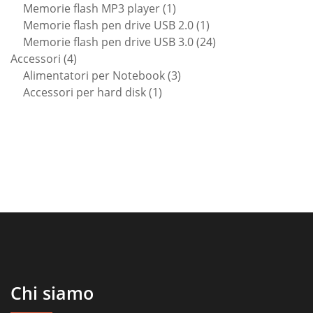
1
prodotti
Memorie flash MP3 player
1
prodotto
1
Memorie flash pen drive USB 2.0
1
prodotto
24
Memorie flash pen drive USB 3.0
24
4
prodotti
Accessori
4
prodotti
3
Alimentatori per Notebook
3
1
prodotti
Accessori per hard disk
1
prodotto
Chi siamo