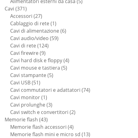
prodotti
5
Alimentatori esterni da casa
5
371
prodotti
Cavi
371
prodotti
27
Accessori
27
prodotti
1
Cablaggio di rete
1
prodotto
6
Cavi di alimentazione
6
59
prodotti
Cavi audio/video
59
124
prodotti
Cavi di rete
124
9
prodotti
Cavi firewire
9
prodotti
4
Cavi hard disk e floppy
4
5
prodotti
Cavi mouse e tastiera
5
5
prodotti
Cavi stampante
5
51
prodotti
Cavi USB
51
prodotti
74
Cavi commutatori e adattatori
74
1
prodotti
Cavi monitor
1
prodotto
3
Cavi prolunghe
3
prodotti
2
Cavi switch e convertitori
2
43
prodotti
Memorie flash
43
prodotti
4
Memorie flash accessori
4
prodotti
13
Memorie flash mini e micro sd
13