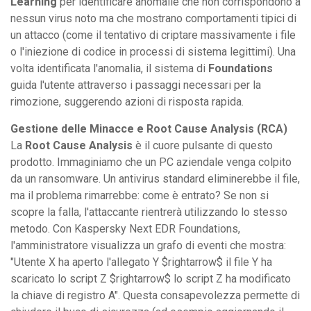
Learning
per identificare anomalie che non corrispondono a
nessun virus noto ma che mostrano comportamenti tipici di
un attacco (come il tentativo di criptare massivamente i file
o l'iniezione di codice in processi di sistema legittimi). Una
volta identificata l'anomalia, il sistema di
Foundations
guida l'utente attraverso i passaggi necessari per la
rimozione, suggerendo azioni di risposta rapida.
Gestione delle Minacce e Root Cause Analysis (RCA)
La
Root Cause Analysis
è il cuore pulsante di questo
prodotto. Immaginiamo che un PC aziendale venga colpito
da un ransomware. Un antivirus standard eliminerebbe il file,
ma il problema rimarrebbe: come è entrato? Se non si
scopre la falla, l'attaccante rientrerà utilizzando lo stesso
metodo. Con Kaspersky Next EDR Foundations,
l'amministratore visualizza un grafo di eventi che mostra:
"Utente X ha aperto l'allegato Y $rightarrow$ il file Y ha
scaricato lo script Z $rightarrow$ lo script Z ha modificato
la chiave di registro A". Questa consapevolezza permette di