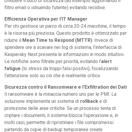
chiudere il buco di sicurezza (ad esempio aggiornando il
filtro email o istruendo l'utente) evitando recidive.
Efficienza Operativa per l'IT Manager
Per chi gestisce un parco di circa 20-24 macchine, il tempo
è la risorsa più preziosa. Questo prodotto è ottimizzato per
ridurre il
Mean Time to Respond (MTTR)
. Invece di
spendere ore a scavare nei log di sistema, l'interfaccia di
Kaspersky Next presenta le informazioni in modo intuitivo.
Le notifiche sono filtrate per priorità, evitando l'
alert
fatigue
(lo stress da troppi falsi positivi), focalizzando
l'attenzione solo su ciò che è realmente critico.
Sicurezza contro il Ransomware e l'Exfiltration dei Dati
Il ransomware è la minaccia numero uno per le PMI. La
soluzione implementa un sistema di
rollback
e di
protezione delle aree critiche. Se un processo tenta di
criptare i documenti, il sistema blocca l'operazione e, in
molti casi, permette di ripristinare i file compromessi
partendo da copie di backup temporanee create