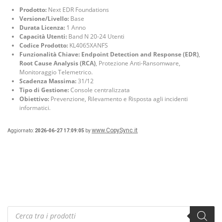
Prodotto:
Next EDR Foundations
Versione/Livello:
Base
Durata Licenza:
1 Anno
Capacità Utenti:
Band N 20-24 Utenti
Codice Prodotto:
KL4065XANFS
Funzionalità Chiave:
Endpoint Detection and Response (EDR)
,
Root Cause Analysis (RCA)
, Protezione Anti-Ransomware,
Monitoraggio Telemetrico.
Scadenza Massima:
31/12
Tipo di Gestione:
Console centralizzata
Obiettivo:
Prevenzione, Rilevamento e Risposta agli incidenti
informatici.
www.CopySync.it
Aggiornato:
2026-06-27 17:09:05
by
Products
search