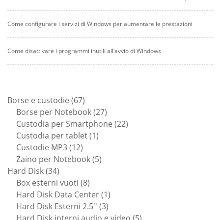
Come configurare i servizi di Windows per aumentare le prestazioni
Come disattivare i programmi inutili all’avvio di Windows
67
Borse e custodie
67
prodotti
27
Borse per Notebook
27
prodotti
22
Custodia per Smartphone
22
1
prodotti
Custodia per tablet
1
12
prodotto
Custodie MP3
12
prodotti
5
Zaino per Notebook
5
34
prodotti
Hard Disk
34
prodotti
8
Box esterni vuoti
8
prodotti
1
Hard Disk Data Center
1
3
prodotto
Hard Disk Esterni 2.5''
3
prodotti
5
Hard Disk interni audio e video
5