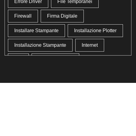
Errore Driver
File Temporanei
Firewall
Firma Digitale
Installare Stampante
Installazione Plotter
Installazione Stampante
Internet
Lan
Lavoro In Ufficio
Lettore Codici Fiscale
Lettore Smart Card
Lettore Tessera Sanitaria
Liberare Il Disco Fisso
Liberare Memoria
Ottimizzazione
Ottimizzazione Windows
Produttività
Programmi Inutili