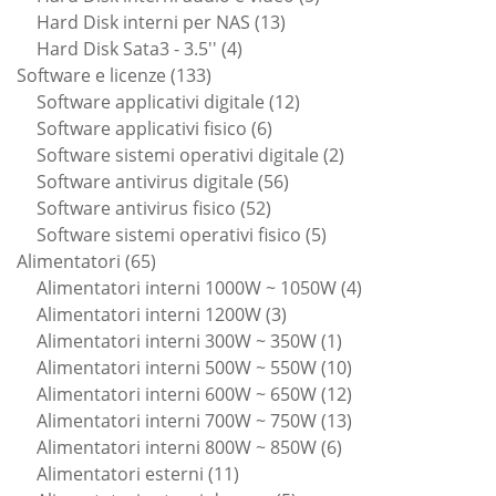
13
prodotti
Hard Disk interni per NAS
13
4
prodotti
Hard Disk Sata3 - 3.5''
4
133
prodotti
Software e licenze
133
prodotti
12
Software applicativi digitale
12
6
prodotti
Software applicativi fisico
6
prodotti
2
Software sistemi operativi digitale
2
56
prodotti
Software antivirus digitale
56
52
prodotti
Software antivirus fisico
52
prodotti
5
Software sistemi operativi fisico
5
65
prodotti
Alimentatori
65
prodotti
4
Alimentatori interni 1000W ~ 1050W
4
3
prodotti
Alimentatori interni 1200W
3
prodotti
1
Alimentatori interni 300W ~ 350W
1
prodotto
10
Alimentatori interni 500W ~ 550W
10
prodotti
12
Alimentatori interni 600W ~ 650W
12
prodotti
13
Alimentatori interni 700W ~ 750W
13
6
prodotti
Alimentatori interni 800W ~ 850W
6
11
prodotti
Alimentatori esterni
11