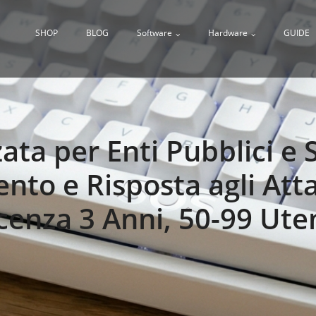
SHOP
BLOG
Software
Hardware
GUIDE
ta per Enti Pubblici e 
nto e Risposta agli Att
icenza 3 Anni, 50-99 Uten