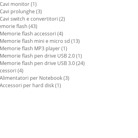
1
prodotti
Cavi monitor
1
prodotto
3
Cavi prolunghe
3
prodotti
2
Cavi switch e convertitori
2
43
prodotti
morie flash
43
prodotti
4
Memorie flash accessori
4
prodotti
13
Memorie flash mini e micro sd
13
1
prodotti
Memorie flash MP3 player
1
prodotto
1
Memorie flash pen drive USB 2.0
1
prodotto
24
Memorie flash pen drive USB 3.0
24
4
prodotti
cessori
4
prodotti
3
Alimentatori per Notebook
3
1
prodotti
Accessori per hard disk
1
prodotto