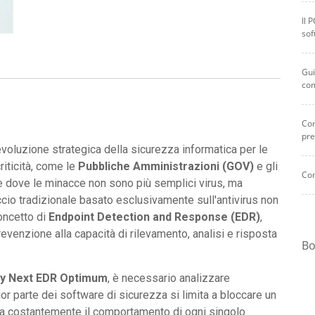
Il 
sof
Gui
co
Com
pre
voluzione strategica della sicurezza informatica per le
riticità, come le
Pubbliche Amministrazioni (GOV)
e gli
Com
le dove le minacce non sono più semplici virus, ma
roccio tradizionale basato esclusivamente sull'antivirus non
concetto di
Endpoint Detection and Response (EDR)
,
evenzione alla capacità di rilevamento, analisi e risposta
Bo
y Next EDR Optimum
, è necessario analizzare
or parte dei software di sicurezza si limita a bloccare un
ra costantemente il comportamento di ogni singolo