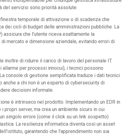
mento indispensabile per chiunque gestisca infrastrutture
tà del servizio sono priorità assolute.
 finestra temporale di attivazione o di scadenza che
ca dei cicli di budget delle amministrazioni pubbliche. La
P
) assicura che l'utente riceva esattamente la
 di mercato e dimensione aziendale, evitando errori di
noltre di ridurre il carico di lavoro del personale IT.
 di allarme per processi innocui), i tecnici possono
 La console di gestione semplificata traduce i dati tecnici
o anche a chi non è un esperto di cybersecurity di
ndere decisioni informate.
nzione è intrinseco nel prodotto. Implementando un EDR in
i propri server, ma crea un ambiente sicuro in cui
 singolo errore (come il click su un link sospetto)
astica. La resilienza informatica diventa così un asset
ell'istituto, garantendo che l'apprendimento non sia