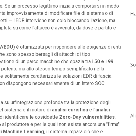
rete. Se un processo legittimo inizia a comportarsi in modo
Ha
ta improvvisamente di modificare file di sistema o di
etti — l'EDR interviene non solo bloccando l'azione, ma
mpleta su come l'attacco è avvenuto, da dove è partito e
V/EDU)
è ottimizzata per rispondere alle esigenze di enti
che sono spesso bersagli di attacchi di tipo
estione di un parco macchine che spazia tra i
50 e i 99
So
 potente ma allo stesso tempo semplificato nella
e solitamente caratterizza le soluzioni EDR di fascia
 non dispongono necessariamente di un intero SOC
sa su un'integrazione profonda tra la protezione degli
el sistema è il motore di
analisi euristica
e l'
analisi
Al
di identificare le cosiddette
Zero-Day vulnerabilities
,
 al produttore e per le quali non esiste ancora una "firma"
di
Machine Learning
, il sistema impara ciò che è