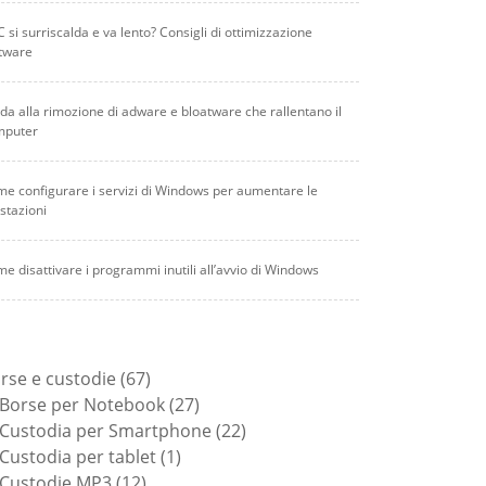
PC si surriscalda e va lento? Consigli di ottimizzazione
tware
da alla rimozione di adware e bloatware che rallentano il
mputer
e configurare i servizi di Windows per aumentare le
stazioni
e disattivare i programmi inutili all’avvio di Windows
67
rse e custodie
67
prodotti
27
Borse per Notebook
27
prodotti
22
Custodia per Smartphone
22
1
prodotti
Custodia per tablet
1
12
prodotto
Custodie MP3
12