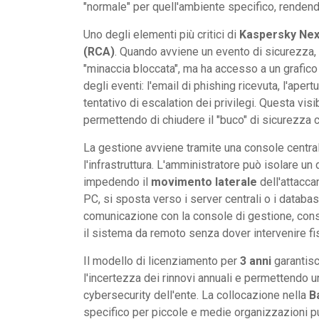
"normale" per quell'ambiente specifico, renden
Uno degli elementi più critici di
Kaspersky Ne
(RCA)
. Quando avviene un evento di sicurezza,
"minaccia bloccata", ma ha accesso a un grafico 
degli eventi: l'email di phishing ricevuta, l'aper
tentativo di escalation dei privilegi. Questa visi
permettendo di chiudere il "buco" di sicurezza c
La gestione avviene tramite una console central
l'infrastruttura. L'amministratore può isolare un 
impedendo il
movimento laterale
dell'attaccan
PC, si sposta verso i server centrali o i databa
comunicazione con la console di gestione, conse
il sistema da remoto senza dover intervenire f
Il modello di licenziamento per
3 anni
garantisc
l'incertezza dei rinnovi annuali e permettendo u
cybersecurity dell'ente. La collocazione nella
B
specifico per piccole e medie organizzazioni pu