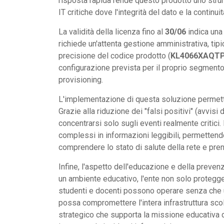
risposta rapida rende questo prodotto uno stru
IT critiche dove l'integrità del dato e la continui
La validità della licenza fino al
30/06
indica una
richiede un'attenta gestione amministrativa, tipi
precisione del codice prodotto (
KL4066XAQT
configurazione prevista per il proprio segmento
provisioning.
L'implementazione di questa soluzione permette i
Grazie alla riduzione dei "falsi positivi" (avvisi
concentrarsi solo sugli eventi realmente critici.
complessi in informazioni leggibili, permettend
comprendere lo stato di salute della rete e pre
Infine, l'aspetto dell'educazione e della preve
un ambiente educativo, l'ente non solo protegge 
studenti e docenti possono operare senza che un
possa compromettere l'intera infrastruttura scol
strategico che supporta la missione educativa d