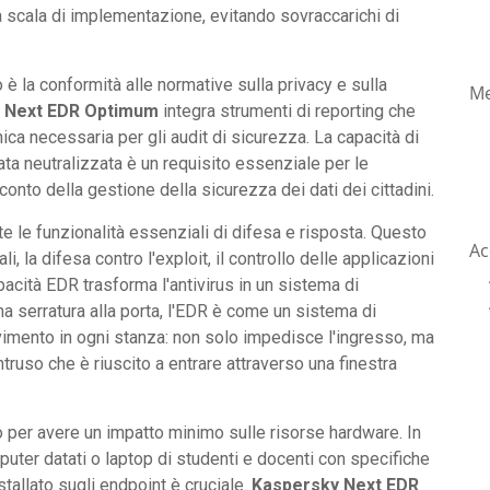
 scala di implementazione, evitando sovraccarichi di
è la conformità alle normative sulla privacy e sulla
Me
 Next EDR Optimum
integra strumenti di reporting che
ca necessaria per gli audit di sicurezza. La capacità di
ta neutralizzata è un requisito essenziale per le
nto della gestione della sicurezza dei dati dei cittadini.
te le funzionalità essenziali di difesa e risposta. Questo
Ac
i, la difesa contro l'exploit, il controllo delle applicazioni
pacità EDR trasforma l'antivirus in un sistema di
na serratura alla porta, l'EDR è come un sistema di
vimento in ogni stanza: non solo impedisce l'ingresso, ma
truso che è riuscito a entrare attraverso una finestra
o per avere un impatto minimo sulle risorse hardware. In
uter datati o laptop di studenti e docenti con specifiche
stallato sugli endpoint è cruciale.
Kaspersky Next EDR