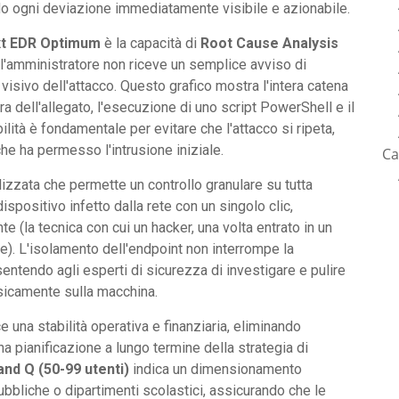
do ogni deviazione immediatamente visibile e azionabile.
xt EDR Optimum
è la capacità di
Root Cause Analysis
 l'amministratore non riceve un semplice avviso di
visivo dell'attacco. Questo grafico mostra l'intera catena
tura dell'allegato, l'esecuzione di uno script PowerShell e il
bilità è fondamentale per evitare che l'attacco si ripeta,
he ha permesso l'intrusione iniziale.
Ca
izzata che permette un controllo granulare su tutta
dispositivo infetto dalla rete con un singolo clic,
te (la tecnica con cui un hacker, una volta entrato in un
se). L'isolamento dell'endpoint non interrompe la
ntendo agli esperti di sicurezza di investigare e pulire
isicamente sulla macchina.
e una stabilità operativa e finanziaria, eliminando
na pianificazione a lungo termine della strategia di
and Q (50-99 utenti)
indica un dimensionamento
bbliche o dipartimenti scolastici, assicurando che le