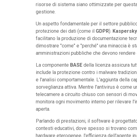
risorse di sistema siano ottimizzate per questa
gestione.
Un aspetto fondamentale per il settore pubblico 
protezione dei dati (come il
GDPR
).
Kaspersky
facilitano la produzione di documentazione tecni
dimostrare "come" e "perché" una minaccia è sta
amministrazioni pubbliche che devono rendere co
La componente
BASE
della licenza assicura tut
include la protezione contro i malware tradizional
e l'analisi comportamentale. L'aggiunta della ca
sorveglianza attiva. Mentre l'antivirus è come u
telecamere a circuito chiuso con sensori di mo
monitora ogni movimento interno per rilevare l'in
aperta.
Parlando di prestazioni, il software è progettat
contesti educativi, dove spesso si trovano comp
hardware eterogenee, l'efficienza dell'agente in