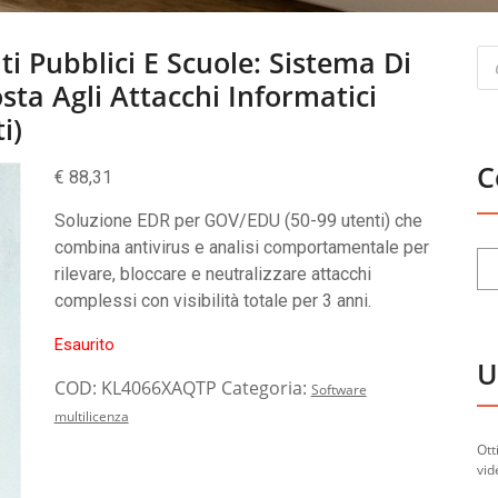
Pr
i Pubblici E Scuole: Sistema Di
se
sta Agli Attacchi Informatici
i)
C
€
88,31
Soluzione EDR per GOV/EDU (50-99 utenti) che
combina antivirus e analisi comportamentale per
rilevare, bloccare e neutralizzare attacchi
complessi con visibilità totale per 3 anni.
Esaurito
U
COD:
KL4066XAQTP
Categoria:
Software
multilicenza
Ott
vid