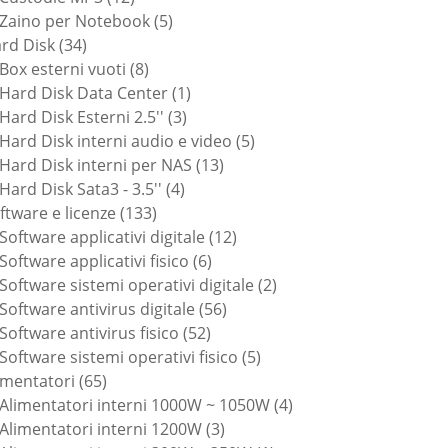
prodotti
5
Zaino per Notebook
5
34
prodotti
rd Disk
34
prodotti
8
Box esterni vuoti
8
prodotti
1
Hard Disk Data Center
1
3
prodotto
Hard Disk Esterni 2.5''
3
prodotti
5
Hard Disk interni audio e video
5
13
prodotti
Hard Disk interni per NAS
13
4
prodotti
Hard Disk Sata3 - 3.5''
4
133
prodotti
ftware e licenze
133
prodotti
12
Software applicativi digitale
12
6
prodotti
Software applicativi fisico
6
prodotti
2
Software sistemi operativi digitale
2
56
prodotti
Software antivirus digitale
56
52
prodotti
Software antivirus fisico
52
prodotti
5
Software sistemi operativi fisico
5
65
prodotti
imentatori
65
prodotti
4
Alimentatori interni 1000W ~ 1050W
4
3
prodotti
Alimentatori interni 1200W
3