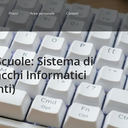
Prezzi
Area personale
Contatti
Scuole: Sistema di
acchi Informatici
ti)