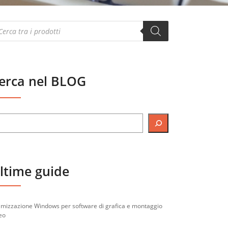
oducts
arch
erca nel BLOG
ltime guide
imizzazione Windows per software di grafica e montaggio
eo