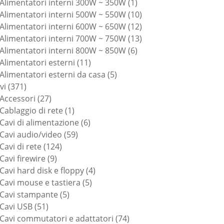
prodotti
1
Alimentatori interni 300W ~ 350W
1
prodotto
10
Alimentatori interni 500W ~ 550W
10
prodotti
12
Alimentatori interni 600W ~ 650W
12
prodotti
13
Alimentatori interni 700W ~ 750W
13
6
prodotti
Alimentatori interni 800W ~ 850W
6
11
prodotti
Alimentatori esterni
11
prodotti
5
Alimentatori esterni da casa
5
371
prodotti
vi
371
prodotti
27
Accessori
27
prodotti
1
Cablaggio di rete
1
prodotto
6
Cavi di alimentazione
6
59
prodotti
Cavi audio/video
59
124
prodotti
Cavi di rete
124
9
prodotti
Cavi firewire
9
prodotti
4
Cavi hard disk e floppy
4
5
prodotti
Cavi mouse e tastiera
5
5
prodotti
Cavi stampante
5
51
prodotti
Cavi USB
51
prodotti
74
Cavi commutatori e adattatori
74