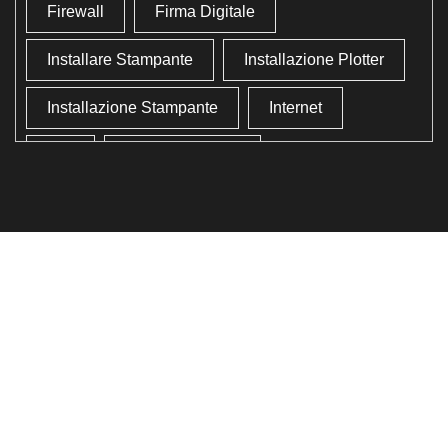
Firewall
Firma Digitale
Installare Stampante
Installazione Plotter
Installazione Stampante
Internet
Lan
Lavoro In Ufficio
Lettore Codici Fiscale
Lettore Smart Card
Lettore Tessera Sanitaria
Liberare Il Disco Fisso
Liberare Memoria
Ottimizzazione
Ottimizzazione Windows
Produttività
Programmi Inutili
Pulizia Approfondita
Pulizia Windows