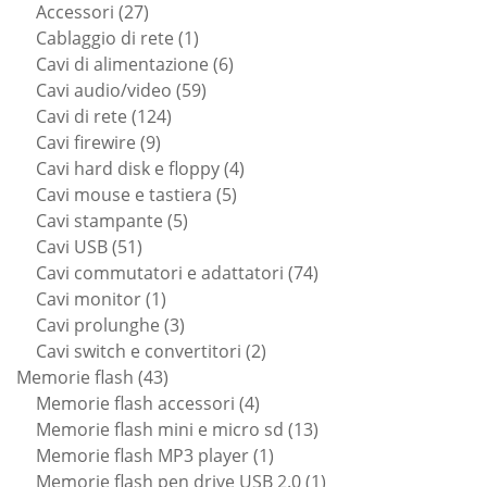
prodotti
27
Accessori
27
prodotti
1
Cablaggio di rete
1
prodotto
6
Cavi di alimentazione
6
59
prodotti
Cavi audio/video
59
124
prodotti
Cavi di rete
124
9
prodotti
Cavi firewire
9
prodotti
4
Cavi hard disk e floppy
4
5
prodotti
Cavi mouse e tastiera
5
5
prodotti
Cavi stampante
5
51
prodotti
Cavi USB
51
prodotti
74
Cavi commutatori e adattatori
74
1
prodotti
Cavi monitor
1
prodotto
3
Cavi prolunghe
3
prodotti
2
Cavi switch e convertitori
2
43
prodotti
Memorie flash
43
prodotti
4
Memorie flash accessori
4
prodotti
13
Memorie flash mini e micro sd
13
1
prodotti
Memorie flash MP3 player
1
prodotto
1
Memorie flash pen drive USB 2.0
1