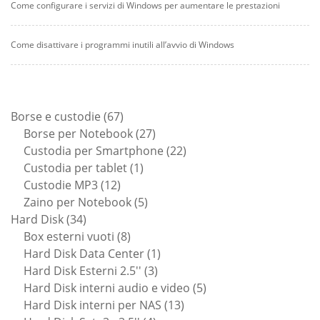
Come configurare i servizi di Windows per aumentare le prestazioni
Come disattivare i programmi inutili all’avvio di Windows
67
Borse e custodie
67
prodotti
27
Borse per Notebook
27
prodotti
22
Custodia per Smartphone
22
1
prodotti
Custodia per tablet
1
12
prodotto
Custodie MP3
12
prodotti
5
Zaino per Notebook
5
34
prodotti
Hard Disk
34
prodotti
8
Box esterni vuoti
8
prodotti
1
Hard Disk Data Center
1
3
prodotto
Hard Disk Esterni 2.5''
3
prodotti
5
Hard Disk interni audio e video
5
13
prodotti
Hard Disk interni per NAS
13