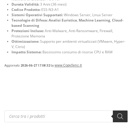
Durata Validità:
3 Anni (36 mesi)
Codice Prodotto:
ESS-N3-A1
Sistemi Operativi Supportati:
Windows Server, Linux Server
Tecnologie di Difesa:
Analisi Euristica
,
Machine Learning
,
Cloud-
based Scanning
Protezioni Incluse:
Anti-Malware, Anti-Ransomware, Firewall,
Protezione Memoria
Ottimizzazione:
Supporto per ambienti virtualizzati (VMware, Hyper-
V, Citrix)
Impatto Sistema:
Bassissimo consumo di risorse CPU e RAM
www.CopySync.it
Aggiornato:
2026-06-27 17:08:32
by
Products
search