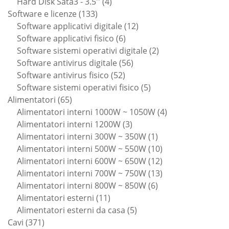
4
prodotti
Hard Disk Sata3 - 3.5''
4
133
prodotti
Software e licenze
133
prodotti
12
Software applicativi digitale
12
6
prodotti
Software applicativi fisico
6
prodotti
2
Software sistemi operativi digitale
2
56
prodotti
Software antivirus digitale
56
52
prodotti
Software antivirus fisico
52
prodotti
5
Software sistemi operativi fisico
5
65
prodotti
Alimentatori
65
prodotti
4
Alimentatori interni 1000W ~ 1050W
4
3
prodotti
Alimentatori interni 1200W
3
prodotti
1
Alimentatori interni 300W ~ 350W
1
prodotto
10
Alimentatori interni 500W ~ 550W
10
prodotti
12
Alimentatori interni 600W ~ 650W
12
prodotti
13
Alimentatori interni 700W ~ 750W
13
6
prodotti
Alimentatori interni 800W ~ 850W
6
11
prodotti
Alimentatori esterni
11
prodotti
5
Alimentatori esterni da casa
5
371
prodotti
Cavi
371