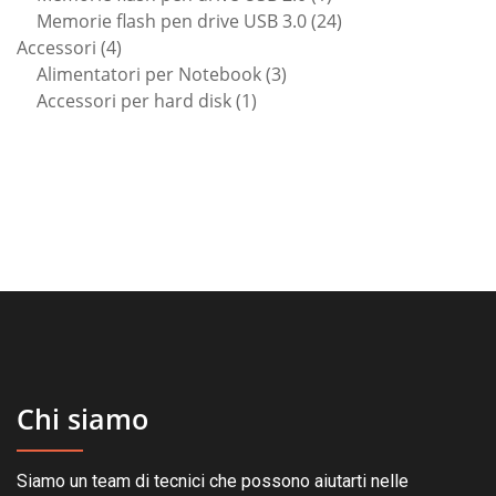
prodotto
24
Memorie flash pen drive USB 3.0
24
4
prodotti
Accessori
4
prodotti
3
Alimentatori per Notebook
3
1
prodotti
Accessori per hard disk
1
prodotto
Chi siamo
Siamo un team di tecnici che possono aiutarti nelle