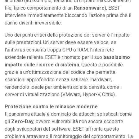
anomalo (ad esempio, tentando di criptare massivamente i
file, tipico comportamento di un
Ransomware
), ESET
interviene immediatamente bloccando l'azione prima che il
danno diventi irreversibile.
Uno dei punti critici della protezione dei server è l'impatto
sulle prestazioni. Un server deve essere veloce; se
l'antivirus consuma troppa CPU o RAM, l'intera rete
aziendale rallenta. ESET è rinomato per il suo
bassissimo
impatto sulle risorse di sistema
. Questo è possibile
grazie a un'ottimizzazione del codice che permette
scansioni approfondite senza saturare l'hardware,
rendendolo ideale per ambienti ad alta densità, come i
server di virtualizzazione (VMware, Hyper-V, Citrix).
Protezione contro le minacce moderne
Il panorama attuale è dominato da attacchi sofisticati come
gli
Zero-Day
, ovvero vulnerabilità non ancora scoperte
dagli sviluppatori del software. ESET affronta questo
problema attraverso il monitoraggio del comportamento. La