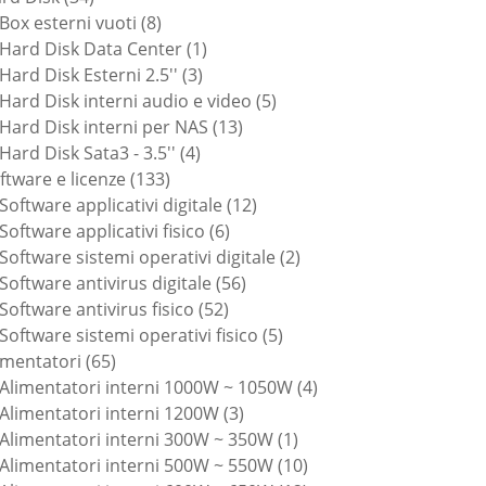
prodotti
8
Box esterni vuoti
8
prodotti
1
Hard Disk Data Center
1
3
prodotto
Hard Disk Esterni 2.5''
3
prodotti
5
Hard Disk interni audio e video
5
13
prodotti
Hard Disk interni per NAS
13
4
prodotti
Hard Disk Sata3 - 3.5''
4
133
prodotti
ftware e licenze
133
prodotti
12
Software applicativi digitale
12
6
prodotti
Software applicativi fisico
6
prodotti
2
Software sistemi operativi digitale
2
56
prodotti
Software antivirus digitale
56
52
prodotti
Software antivirus fisico
52
prodotti
5
Software sistemi operativi fisico
5
65
prodotti
imentatori
65
prodotti
4
Alimentatori interni 1000W ~ 1050W
4
3
prodotti
Alimentatori interni 1200W
3
prodotti
1
Alimentatori interni 300W ~ 350W
1
prodotto
10
Alimentatori interni 500W ~ 550W
10