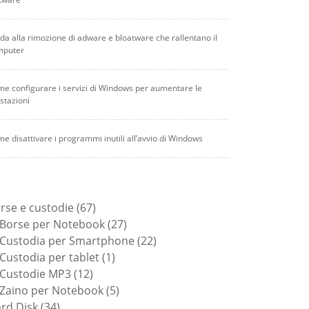
da alla rimozione di adware e bloatware che rallentano il
mputer
e configurare i servizi di Windows per aumentare le
stazioni
e disattivare i programmi inutili all’avvio di Windows
67
rse e custodie
67
prodotti
27
Borse per Notebook
27
prodotti
22
Custodia per Smartphone
22
1
prodotti
Custodia per tablet
1
12
prodotto
Custodie MP3
12
prodotti
5
Zaino per Notebook
5
34
prodotti
rd Disk
34