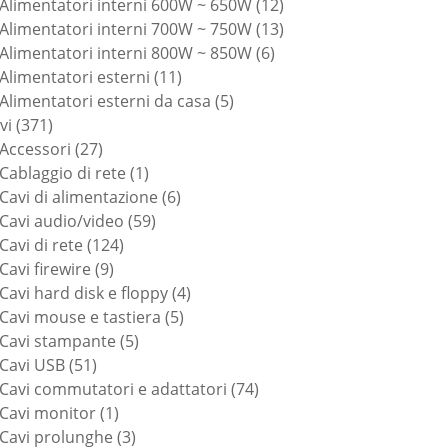
prodotti
12
Alimentatori interni 600W ~ 650W
12
prodotti
13
Alimentatori interni 700W ~ 750W
13
6
prodotti
Alimentatori interni 800W ~ 850W
6
11
prodotti
Alimentatori esterni
11
prodotti
5
Alimentatori esterni da casa
5
371
prodotti
vi
371
prodotti
27
Accessori
27
prodotti
1
Cablaggio di rete
1
prodotto
6
Cavi di alimentazione
6
59
prodotti
Cavi audio/video
59
124
prodotti
Cavi di rete
124
9
prodotti
Cavi firewire
9
prodotti
4
Cavi hard disk e floppy
4
5
prodotti
Cavi mouse e tastiera
5
5
prodotti
Cavi stampante
5
51
prodotti
Cavi USB
51
prodotti
74
Cavi commutatori e adattatori
74
1
prodotti
Cavi monitor
1
prodotto
3
Cavi prolunghe
3