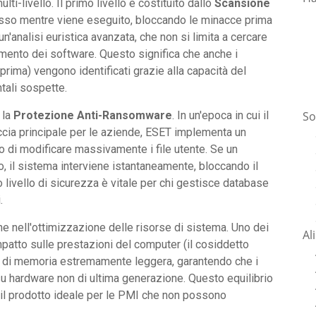
i-livello. Il primo livello è costituito dallo
Scansione
cesso mentre viene eseguito, bloccando le minacce prima
n'analisi euristica avanzata, che non si limita a cercare
tamento dei software. Questo significa che anche i
 prima) vengono identificati grazie alla capacità del
ali sospette.
So
 la
Protezione Anti-Ransomware
. In un'epoca in cui il
accia principale per le aziende, ESET implementa un
 di modificare massivamente i file utente. Se un
o, il sistema interviene istantaneamente, bloccando il
 livello di sicurezza è vitale per chi gestisce database
.
e nell'ottimizzazione delle risorse di sistema. Uno dei
Al
mpatto sulle prestazioni del computer (il cosiddetto
ta di memoria estremamente leggera, garantendo che i
u hardware non di ultima generazione. Questo equilibrio
il prodotto ideale per le PMI che non possono