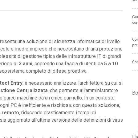
Gui
co
Com
presenta una soluzione di sicurezza informatica di livello
pre
iccole e medie imprese che necessitano di una protezione
essità di gestione tipica delle infrastrutture IT di grandi
Com
eriodo di
3 anni
, coprendo una fascia di utenti da
5 a 10
 ecosistema completo di difesa proattiva.
tect Entry
, è necessario analizzare l'architettura su cui si
stione Centralizzata
, che permette all'amministratore
Bo
ero parco macchine da un unico pannello. In un contesto
 ogni PC è inefficiente e rischiosa; con questa soluzione,
t remoto
, riducendo drasticamente i tempi di
a aggiornato all'ultima versione delle definizioni di virus
Ha