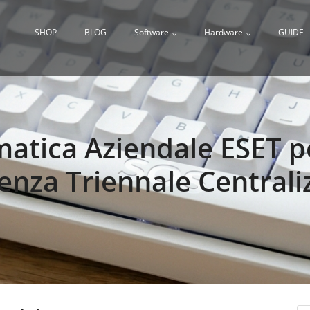
SHOP
BLOG
Software
Hardware
GUIDE
matica Aziendale ESET 
cenza Triennale Centrali