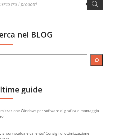
oducts
arch
erca nel BLOG
ltime guide
imizzazione Windows per software di grafica e montaggio
eo
PC si surriscalda e va lento? Consigli di ottimizzazione
tware