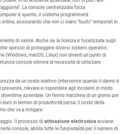
o chiave. In un ambiente aziendale, non si può fare
 "aggiorna". La console centralizzata forza
n computer è spento, il sistema programmerà
online, assicurando che non ci siano "buchi" temporali in
emento di valore. Anche se la licenza è focalizzata sugli
mette spesso di proteggere diversi sistemi operativi,
ne (Windows, macOS, Linux) non diventi un punto di
n'unica console elimina la necessità di utilizzare
urezza da un costo reattivo (intervenire quando il danno è
i prevenire, rilevare e rispondere agli incidenti in modo
di downtime aziendale. Un fermo macchina di un giorno per
euro in termini di produttività persa; il costo della
chio che va a mitigare.
taggio. Il processo di
attivazione elettronica
avviene
nella console, abilita tutte le funzionalità per il numero di