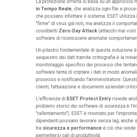
La protezione offerta si basa su un approccio mult
in Tempo Reale
, che analizza ogni file e pro
che possano infettare il sistema. ESET utilizza u
"firme" di virus già noti, ma analizza il compor
cosiddetti
Zero-Day Attack
(attacchi mai visti
software di riconoscere anomalie comportament
Un pilastro fondamentale di questa soluzione è
sequestro dei dati tramite crittografia è la min
monitoraggio specifico dei processi che tentano
software tenta di criptare i dati in modo anomal
processo e notificando l'amministratore. Questo
clienti, fatturazione e documenti aziendali critici
L'efficienza di
ESET Protect Entry
risiede anch
problemi storici dei software di sicurezza è l'i
"rallentamento"). ESET è rinomato per l'impron
dipendenti possano lavorare senza lag, anche s
tra
sicurezza e performance
è ciò che rende 
permettersi cali di produttività.