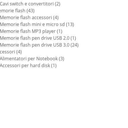
prodotti
2
Cavi switch e convertitori
2
43
prodotti
morie flash
43
prodotti
4
Memorie flash accessori
4
prodotti
13
Memorie flash mini e micro sd
13
1
prodotti
Memorie flash MP3 player
1
prodotto
1
Memorie flash pen drive USB 2.0
1
prodotto
24
Memorie flash pen drive USB 3.0
24
4
prodotti
cessori
4
prodotti
3
Alimentatori per Notebook
3
1
prodotti
Accessori per hard disk
1
prodotto