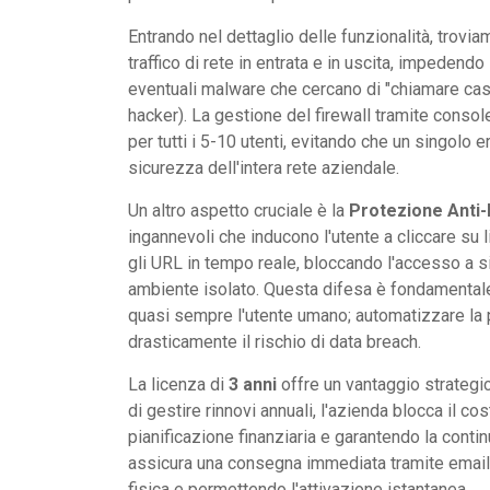
Entrando nel dettaglio delle funzionalità, trovia
traffico di rete in entrata e in uscita, impedend
eventuali malware che cercano di "chiamare cas
hacker). La gestione del firewall tramite consol
per tutti i 5-10 utenti, evitando che un singolo 
sicurezza dell'intera rete aziendale.
Un altro aspetto cruciale è la
Protezione Anti-
ingannevoli che inducono l'utente a cliccare su l
gli URL in tempo reale, bloccando l'accesso a sit
ambiente isolato. Questa difesa è fondamentale 
quasi sempre l'utente umano; automatizzare la p
drasticamente il rischio di data breach.
La licenza di
3 anni
offre un vantaggio strategic
di gestire rinnovi annuali, l'azienda blocca il co
pianificazione finanziaria e garantendo la contin
assicura una consegna immediata tramite email o
fisica e permettendo l'attivazione istantanea.