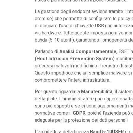
La gestione degli endpoint avviene tramite l'in
premise) che permette di configurare le policy
di bloccare l'uso di chiavette USB non autorizzat
via hardware. Tutte queste impostazioni vengon
banda (5-10 utenti), garantendo l'omogeneità de
Parlando di
Analisi Comportamentale
, ESET n
(Host Intrusion Prevention System)
monitora
processi malevoli modifichino il registro di sist
Questo impedisce che un semplice malware si t
compromettere l'intera infrastruttura.
Per quanto riguarda la
Manutenibilità
, il siste
dettagliate. L'amministratore può sapere esatta
sono più esposti e se ci sono aggiornamenti ma
normative come il
GDPR
, poiché l'azienda può
adeguate per la protezione dei dati personali.
L'architettura della licenza
Band 5-10USER
è pe