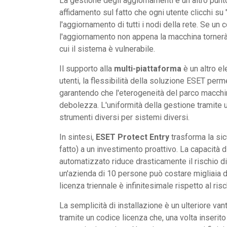
La gestione degli aggiornamenti è un altro punt
affidamento sul fatto che ogni utente clicchi su
l'aggiornamento di tutti i nodi della rete. Se u
l'aggiornamento non appena la macchina tornerà 
cui il sistema è vulnerabile.
Il supporto alla
multi-piattaforma
è un altro el
utenti, la flessibilità della soluzione ESET per
garantendo che l'eterogeneità del parco macchi
debolezza. L'uniformità della gestione tramite u
strumenti diversi per sistemi diversi.
In sintesi,
ESET Protect Entry
trasforma la sic
fatto) a un investimento proattivo. La capacità d
automatizzato riduce drasticamente il rischio 
un'azienda di 10 persone può costare migliaia di 
licenza triennale è infinitesimale rispetto al ris
La semplicità di installazione è un ulteriore van
tramite un codice licenza che, una volta inserito 