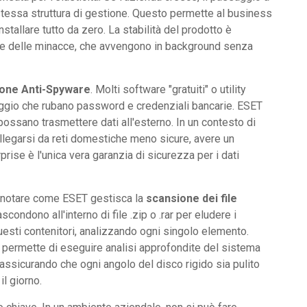
stessa struttura di gestione. Questo permette al business
tallare tutto da zero. La stabilità del prodotto è
ase delle minacce, che avvengono in background senza
one Anti-Spyware
. Molti software "gratuiti" o utility
ggio che rubano password e credenziali bancarie. ESET
possano trasmettere dati all'esterno. In un contesto di
llegarsi da reti domestiche meno sicure, avere un
prise è l'unica vera garanzia di sicurezza per i dati
e notare come ESET gestisca la
scansione dei file
scondono all'interno di file .zip o .rar per eludere i
 questi contenitori, analizzando ogni singolo elemento.
permette di eseguire analisi approfondite del sistema
, assicurando che ogni angolo del disco rigido sia pulito
il giorno.