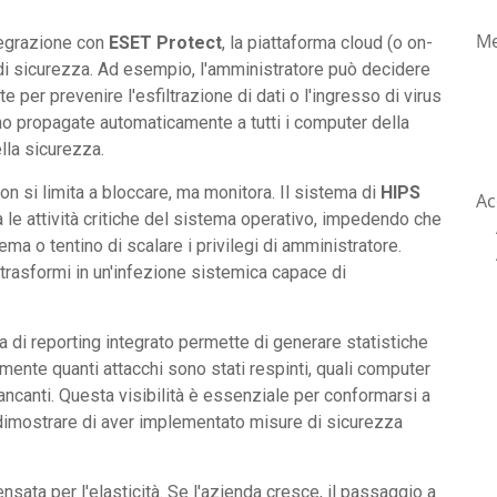
Me
tegrazione con
ESET Protect
, la piattaforma cloud (o on-
 di sicurezza. Ad esempio, l'amministratore può decidere
e per prevenire l'esfiltrazione di dati o l'ingresso di virus
o propagate automaticamente a tutti i computer della
lla sicurezza.
on si limita a bloccare, ma monitora. Il sistema di
HIPS
Ac
 le attività critiche del sistema operativo, impedendo che
ema o tentino di scalare i privilegi di amministratore.
rasformi in un'infezione sistemica capace di
ma di reporting integrato permette di generare statistiche
mente quanti attacchi sono stati respinti, quali computer
ncanti. Questa visibilità è essenziale per conformarsi a
 dimostrare di aver implementato misure di sicurezza
nsata per l'elasticità. Se l'azienda cresce, il passaggio a