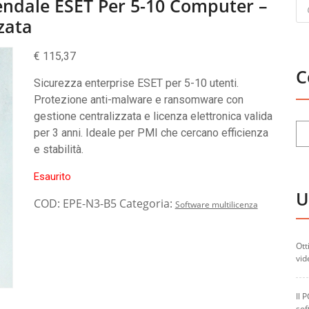
Pr
endale ESET Per 5-10 Computer –
se
zata
€
115,37
C
Sicurezza enterprise ESET per 5-10 utenti.
Protezione anti-malware e ransomware con
gestione centralizzata e licenza elettronica valida
per 3 anni. Ideale per PMI che cercano efficienza
e stabilità.
Esaurito
U
COD:
EPE-N3-B5
Categoria:
Software multilicenza
Ott
vid
Il 
sof