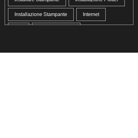
Installazione Stampante
Internet
Lan
Lavoro In Ufficio
Lettore Codici Fiscale
Lettore Smart Card
Lettore Tessera Sanitaria
Liberare Il Disco Fisso
Liberare Memoria
Ottimizzazione
Ottimizzazione Windows
Produttività
Programmi Inutili
Pulizia Approfondita
Pulizia Windows
Schermata Blu
Smart Card