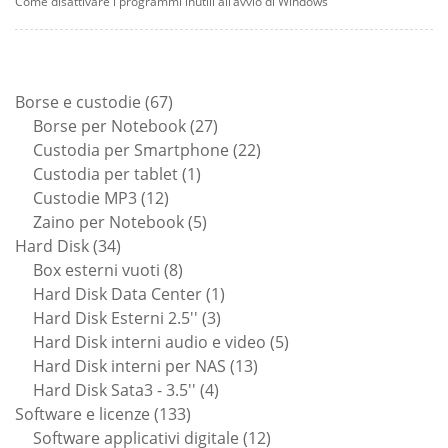
Come disattivare i programmi inutili all’avvio di Windows
67
Borse e custodie
67
prodotti
27
Borse per Notebook
27
prodotti
22
Custodia per Smartphone
22
1
prodotti
Custodia per tablet
1
12
prodotto
Custodie MP3
12
prodotti
5
Zaino per Notebook
5
34
prodotti
Hard Disk
34
prodotti
8
Box esterni vuoti
8
prodotti
1
Hard Disk Data Center
1
3
prodotto
Hard Disk Esterni 2.5''
3
prodotti
5
Hard Disk interni audio e video
5
13
prodotti
Hard Disk interni per NAS
13
4
prodotti
Hard Disk Sata3 - 3.5''
4
133
prodotti
Software e licenze
133
prodotti
12
Software applicativi digitale
12