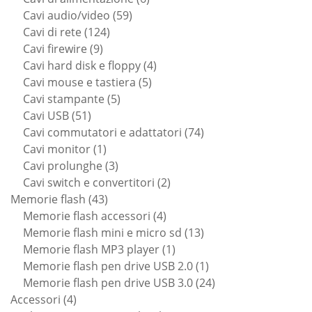
59
prodotti
Cavi audio/video
59
124
prodotti
Cavi di rete
124
9
prodotti
Cavi firewire
9
prodotti
4
Cavi hard disk e floppy
4
5
prodotti
Cavi mouse e tastiera
5
5
prodotti
Cavi stampante
5
51
prodotti
Cavi USB
51
prodotti
74
Cavi commutatori e adattatori
74
1
prodotti
Cavi monitor
1
prodotto
3
Cavi prolunghe
3
prodotti
2
Cavi switch e convertitori
2
43
prodotti
Memorie flash
43
prodotti
4
Memorie flash accessori
4
prodotti
13
Memorie flash mini e micro sd
13
1
prodotti
Memorie flash MP3 player
1
prodotto
1
Memorie flash pen drive USB 2.0
1
prodotto
24
Memorie flash pen drive USB 3.0
24
4
prodotti
Accessori
4