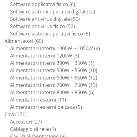
6
prodotti
Software applicativi fisico
6
prodotti
2
Software sistemi operativi digitale
2
56
prodotti
Software antivirus digitale
56
52
prodotti
Software antivirus fisico
52
prodotti
5
Software sistemi operativi fisico
5
65
prodotti
Alimentatori
65
prodotti
4
Alimentatori interni 1000W ~ 1050W
4
3
prodotti
Alimentatori interni 1200W
3
prodotti
1
Alimentatori interni 300W ~ 350W
1
prodotto
10
Alimentatori interni 500W ~ 550W
10
prodotti
12
Alimentatori interni 600W ~ 650W
12
prodotti
13
Alimentatori interni 700W ~ 750W
13
6
prodotti
Alimentatori interni 800W ~ 850W
6
11
prodotti
Alimentatori esterni
11
prodotti
5
Alimentatori esterni da casa
5
371
prodotti
Cavi
371
prodotti
27
Accessori
27
prodotti
1
Cablaggio di rete
1
prodotto
6
Cavi di alimentazione
6