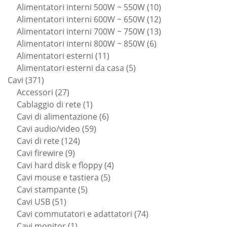
prodotto
10
Alimentatori interni 500W ~ 550W
10
prodotti
12
Alimentatori interni 600W ~ 650W
12
prodotti
13
Alimentatori interni 700W ~ 750W
13
6
prodotti
Alimentatori interni 800W ~ 850W
6
11
prodotti
Alimentatori esterni
11
prodotti
5
Alimentatori esterni da casa
5
371
prodotti
Cavi
371
prodotti
27
Accessori
27
prodotti
1
Cablaggio di rete
1
prodotto
6
Cavi di alimentazione
6
59
prodotti
Cavi audio/video
59
124
prodotti
Cavi di rete
124
9
prodotti
Cavi firewire
9
prodotti
4
Cavi hard disk e floppy
4
5
prodotti
Cavi mouse e tastiera
5
5
prodotti
Cavi stampante
5
51
prodotti
Cavi USB
51
prodotti
74
Cavi commutatori e adattatori
74
1
prodotti
Cavi monitor
1