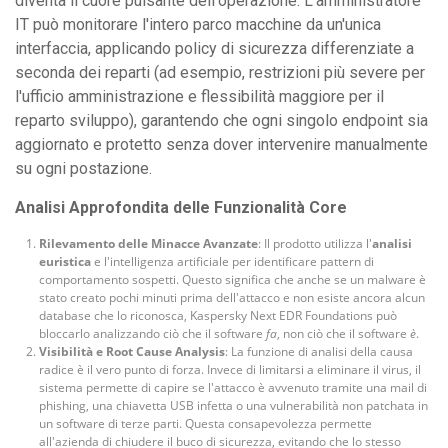
diventa il cuore pulsante dell'operazione. L'amministratore
IT può monitorare l'intero parco macchine da un'unica
interfaccia, applicando policy di sicurezza differenziate a
seconda dei reparti (ad esempio, restrizioni più severe per
l'ufficio amministrazione e flessibilità maggiore per il
reparto sviluppo), garantendo che ogni singolo endpoint sia
aggiornato e protetto senza dover intervenire manualmente
su ogni postazione.
Analisi Approfondita delle Funzionalità Core
Rilevamento delle Minacce Avanzate
: Il prodotto utilizza l'
analisi
euristica
e l'intelligenza artificiale per identificare pattern di
comportamento sospetti. Questo significa che anche se un malware è
stato creato pochi minuti prima dell'attacco e non esiste ancora alcun
database che lo riconosca, Kaspersky Next EDR Foundations può
bloccarlo analizzando ciò che il software
fa
, non ciò che il software
è
.
Visibilità e Root Cause Analysis
: La funzione di analisi della causa
radice è il vero punto di forza. Invece di limitarsi a eliminare il virus, il
sistema permette di capire se l'attacco è avvenuto tramite una mail di
phishing, una chiavetta USB infetta o una vulnerabilità non patchata in
un software di terze parti. Questa consapevolezza permette
all'azienda di chiudere il buco di sicurezza, evitando che lo stesso