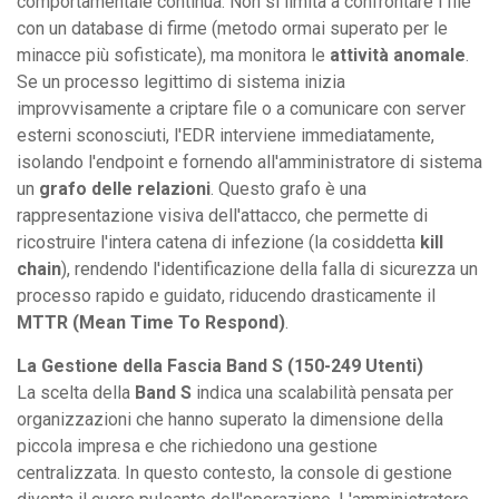
comportamentale continua. Non si limita a confrontare i file
con un database di firme (metodo ormai superato per le
minacce più sofisticate), ma monitora le
attività anomale
.
Se un processo legittimo di sistema inizia
improvvisamente a criptare file o a comunicare con server
esterni sconosciuti, l'EDR interviene immediatamente,
isolando l'endpoint e fornendo all'amministratore di sistema
un
grafo delle relazioni
. Questo grafo è una
rappresentazione visiva dell'attacco, che permette di
ricostruire l'intera catena di infezione (la cosiddetta
kill
chain
), rendendo l'identificazione della falla di sicurezza un
processo rapido e guidato, riducendo drasticamente il
MTTR (Mean Time To Respond)
.
La Gestione della Fascia Band S (150-249 Utenti)
La scelta della
Band S
indica una scalabilità pensata per
organizzazioni che hanno superato la dimensione della
piccola impresa e che richiedono una gestione
centralizzata. In questo contesto, la console di gestione