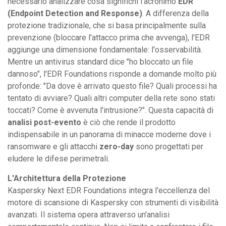
necessario analizzare cosa significhi l'acronimo
EDR
(Endpoint Detection and Response)
. A differenza della
protezione tradizionale, che si basa principalmente sulla
prevenzione (bloccare l'attacco prima che avvenga), l'EDR
aggiunge una dimensione fondamentale: l'osservabilità.
Mentre un antivirus standard dice "ho bloccato un file
dannoso", l'EDR Foundations risponde a domande molto più
profonde: "Da dove è arrivato questo file? Quali processi ha
tentato di avviare? Quali altri computer della rete sono stati
toccati? Come è avvenuta l'intrusione?". Questa capacità di
analisi post-evento
è ciò che rende il prodotto
indispensabile in un panorama di minacce moderne dove i
ransomware e gli attacchi
zero-day
sono progettati per
eludere le difese perimetrali.
L'Architettura della Protezione
Kaspersky Next EDR Foundations integra l'eccellenza del
motore di scansione di Kaspersky con strumenti di visibilità
avanzati. Il sistema opera attraverso un'analisi