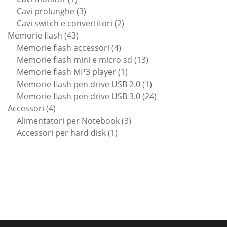
prodotto
3
Cavi prolunghe
3
prodotti
2
Cavi switch e convertitori
2
43
prodotti
Memorie flash
43
prodotti
4
Memorie flash accessori
4
prodotti
13
Memorie flash mini e micro sd
13
1
prodotti
Memorie flash MP3 player
1
prodotto
1
Memorie flash pen drive USB 2.0
1
prodotto
24
Memorie flash pen drive USB 3.0
24
4
prodotti
Accessori
4
prodotti
3
Alimentatori per Notebook
3
1
prodotti
Accessori per hard disk
1
prodotto