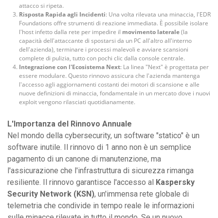
attacco si ripeta.
Risposta Rapida agli Incidenti
: Una volta rilevata una minaccia, l'EDR
Foundations offre strumenti di reazione immediata. È possibile isolare
l'host infetto dalla rete per impedire il
movimento laterale
(la
capacità dell'attaccante di spostarsi da un PC all'altro all'interno
dell'azienda), terminare i processi malevoli e avviare scansioni
complete di pulizia, tutto con pochi clic dalla console centrale.
Integrazione con l'Ecosistema Next
: La linea "Next" è progettata per
essere modulare. Questo rinnovo assicura che l'azienda mantenga
l'accesso agli aggiornamenti costanti dei motori di scansione e alle
nuove definizioni di minaccia, fondamentale in un mercato dove i nuovi
exploit vengono rilasciati quotidianamente.
L'Importanza del Rinnovo Annuale
Nel mondo della cybersecurity, un software "statico" è un
software inutile. Il rinnovo di 1 anno non è un semplice
pagamento di un canone di manutenzione, ma
l'assicurazione che l'infrastruttura di sicurezza rimanga
resiliente. Il rinnovo garantisce l'accesso al
Kaspersky
Security Network (KSN)
, un'immensa rete globale di
telemetria che condivide in tempo reale le informazioni
sulle minacce rilevate in tutto il mondo. Se un nuovo