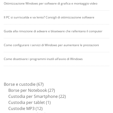
Ottimizzazione Windows per software di grafica e montaggio video
Il PC si surriscalda e va lento? Consigli di ottimizzazione software
Guida alla rimozione di adware e bloatware che rallentano il computer
Come configurare i servizi di Windows per aumentare le prestazioni
Come disattivare i programmi inutili all’avvio di Windows
67
Borse e custodie
67
prodotti
27
Borse per Notebook
27
prodotti
22
Custodia per Smartphone
22
1
prodotti
Custodia per tablet
1
12
prodotto
Custodie MP3
12