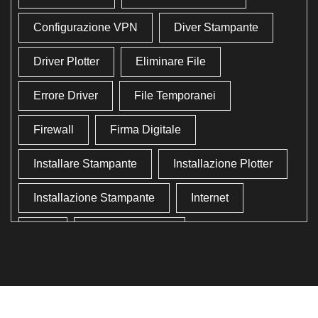
Configurazione VPN
Diver Stampante
Driver Plotter
Eliminare File
Errore Driver
File Temporanei
Firewall
Firma Digitale
Installare Stampante
Installazione Plotter
Installazione Stampante
Internet
Lan
Lavoro In Ufficio
Lettore Codici Fiscale
Lettore Smart Card
Lettore Tessera Sanitaria