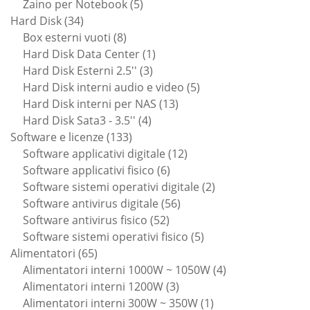
prodotti
5
Zaino per Notebook
5
34
prodotti
Hard Disk
34
prodotti
8
Box esterni vuoti
8
prodotti
1
Hard Disk Data Center
1
3
prodotto
Hard Disk Esterni 2.5''
3
prodotti
5
Hard Disk interni audio e video
5
13
prodotti
Hard Disk interni per NAS
13
4
prodotti
Hard Disk Sata3 - 3.5''
4
133
prodotti
Software e licenze
133
prodotti
12
Software applicativi digitale
12
6
prodotti
Software applicativi fisico
6
prodotti
2
Software sistemi operativi digitale
2
56
prodotti
Software antivirus digitale
56
52
prodotti
Software antivirus fisico
52
prodotti
5
Software sistemi operativi fisico
5
65
prodotti
Alimentatori
65
prodotti
4
Alimentatori interni 1000W ~ 1050W
4
3
prodotti
Alimentatori interni 1200W
3
prodotti
1
Alimentatori interni 300W ~ 350W
1