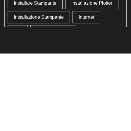
Installare Stampante
Installazione Plotter
Installazione Stampante
Internet
Lan
Lavoro In Ufficio
Lettore Codici Fiscale
Lettore Smart Card
Lettore Tessera Sanitaria
Liberare Il Disco Fisso
Liberare Memoria
Ottimizzazione
Ottimizzazione Windows
Produttività
Programmi Inutili
Pulizia Approfondita
Pulizia Windows
Schermata Blu
Smart Card