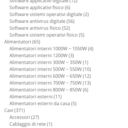
prodotti
12
Software applicativi digitale
12
6
prodotti
Software applicativi fisico
6
prodotti
2
Software sistemi operativi digitale
2
56
prodotti
Software antivirus digitale
56
52
prodotti
Software antivirus fisico
52
prodotti
5
Software sistemi operativi fisico
5
65
prodotti
Alimentatori
65
prodotti
4
Alimentatori interni 1000W ~ 1050W
4
3
prodotti
Alimentatori interni 1200W
3
prodotti
1
Alimentatori interni 300W ~ 350W
1
prodotto
10
Alimentatori interni 500W ~ 550W
10
prodotti
12
Alimentatori interni 600W ~ 650W
12
prodotti
13
Alimentatori interni 700W ~ 750W
13
6
prodotti
Alimentatori interni 800W ~ 850W
6
11
prodotti
Alimentatori esterni
11
prodotti
5
Alimentatori esterni da casa
5
371
prodotti
Cavi
371
prodotti
27
Accessori
27
prodotti
1
Cablaggio di rete
1