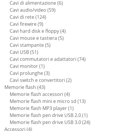
prodotto
6
Cavi di alimentazione
6
59
prodotti
Cavi audio/video
59
124
prodotti
Cavi di rete
124
9
prodotti
Cavi firewire
9
prodotti
4
Cavi hard disk e floppy
4
5
prodotti
Cavi mouse e tastiera
5
5
prodotti
Cavi stampante
5
51
prodotti
Cavi USB
51
prodotti
74
Cavi commutatori e adattatori
74
1
prodotti
Cavi monitor
1
prodotto
3
Cavi prolunghe
3
prodotti
2
Cavi switch e convertitori
2
43
prodotti
Memorie flash
43
prodotti
4
Memorie flash accessori
4
prodotti
13
Memorie flash mini e micro sd
13
1
prodotti
Memorie flash MP3 player
1
prodotto
1
Memorie flash pen drive USB 2.0
1
prodotto
24
Memorie flash pen drive USB 3.0
24
4
prodotti
Accessori
4