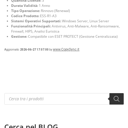
Quantità Licenze:
3
Durata Validità:
1 Anno
Tipo Operazione:
Rinnovo (Renewal)
Codice Prodotto:
ESS-R1-A3
Sistemi Operativi Supportati:
Windows Server, Linux Server
Funzionalità Principali:
Antivirus, Anti-Malware, Anti-Ransomware,
Firewall, HIPS, Analisi Euristica
Gestione:
Compatibile con ESET PROTECT (Gestione Centralizzata)
www.CopySync.it
Aggiornato:
2026-06-27 17:07:00
by
Products
search
Cerca nel BLOG