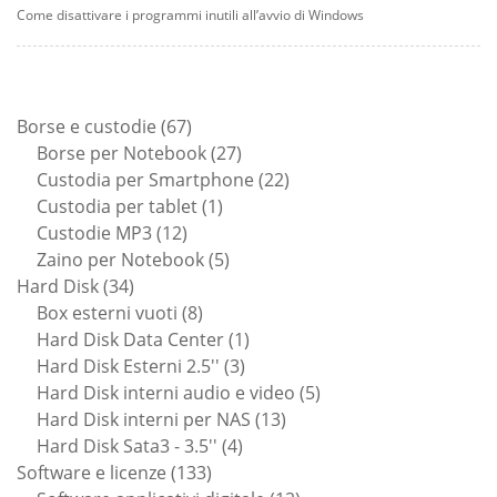
Come disattivare i programmi inutili all’avvio di Windows
67
Borse e custodie
67
prodotti
27
Borse per Notebook
27
prodotti
22
Custodia per Smartphone
22
1
prodotti
Custodia per tablet
1
12
prodotto
Custodie MP3
12
prodotti
5
Zaino per Notebook
5
34
prodotti
Hard Disk
34
prodotti
8
Box esterni vuoti
8
prodotti
1
Hard Disk Data Center
1
3
prodotto
Hard Disk Esterni 2.5''
3
prodotti
5
Hard Disk interni audio e video
5
13
prodotti
Hard Disk interni per NAS
13
4
prodotti
Hard Disk Sata3 - 3.5''
4
133
prodotti
Software e licenze
133