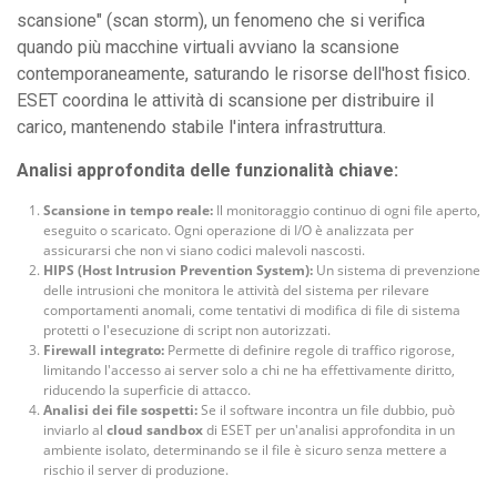
scansione" (scan storm), un fenomeno che si verifica
quando più macchine virtuali avviano la scansione
contemporaneamente, saturando le risorse dell'host fisico.
ESET coordina le attività di scansione per distribuire il
carico, mantenendo stabile l'intera infrastruttura.
Analisi approfondita delle funzionalità chiave:
Scansione in tempo reale:
Il monitoraggio continuo di ogni file aperto,
eseguito o scaricato. Ogni operazione di I/O è analizzata per
assicurarsi che non vi siano codici malevoli nascosti.
HIPS (Host Intrusion Prevention System):
Un sistema di prevenzione
delle intrusioni che monitora le attività del sistema per rilevare
comportamenti anomali, come tentativi di modifica di file di sistema
protetti o l'esecuzione di script non autorizzati.
Firewall integrato:
Permette di definire regole di traffico rigorose,
limitando l'accesso ai server solo a chi ne ha effettivamente diritto,
riducendo la superficie di attacco.
Analisi dei file sospetti:
Se il software incontra un file dubbio, può
inviarlo al
cloud sandbox
di ESET per un'analisi approfondita in un
ambiente isolato, determinando se il file è sicuro senza mettere a
rischio il server di produzione.