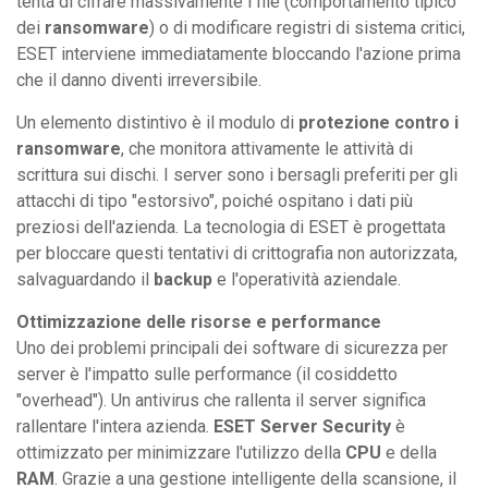
tenta di cifrare massivamente i file (comportamento tipico
dei
ransomware
) o di modificare registri di sistema critici,
ESET interviene immediatamente bloccando l'azione prima
che il danno diventi irreversibile.
Un elemento distintivo è il modulo di
protezione contro i
ransomware
, che monitora attivamente le attività di
scrittura sui dischi. I server sono i bersagli preferiti per gli
attacchi di tipo "estorsivo", poiché ospitano i dati più
preziosi dell'azienda. La tecnologia di ESET è progettata
per bloccare questi tentativi di crittografia non autorizzata,
salvaguardando il
backup
e l'operatività aziendale.
Ottimizzazione delle risorse e performance
Uno dei problemi principali dei software di sicurezza per
server è l'impatto sulle performance (il cosiddetto
"overhead"). Un antivirus che rallenta il server significa
rallentare l'intera azienda.
ESET Server Security
è
ottimizzato per minimizzare l'utilizzo della
CPU
e della
RAM
. Grazie a una gestione intelligente della scansione, il