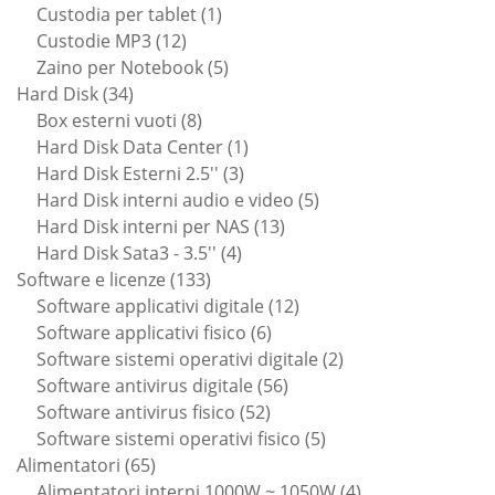
1
prodotti
Custodia per tablet
1
12
prodotto
Custodie MP3
12
prodotti
5
Zaino per Notebook
5
34
prodotti
Hard Disk
34
prodotti
8
Box esterni vuoti
8
prodotti
1
Hard Disk Data Center
1
3
prodotto
Hard Disk Esterni 2.5''
3
prodotti
5
Hard Disk interni audio e video
5
13
prodotti
Hard Disk interni per NAS
13
4
prodotti
Hard Disk Sata3 - 3.5''
4
133
prodotti
Software e licenze
133
prodotti
12
Software applicativi digitale
12
6
prodotti
Software applicativi fisico
6
prodotti
2
Software sistemi operativi digitale
2
56
prodotti
Software antivirus digitale
56
52
prodotti
Software antivirus fisico
52
prodotti
5
Software sistemi operativi fisico
5
65
prodotti
Alimentatori
65
prodotti
4
Alimentatori interni 1000W ~ 1050W
4