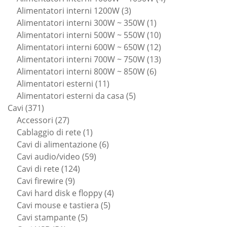
3
prodotti
Alimentatori interni 1200W
3
prodotti
1
Alimentatori interni 300W ~ 350W
1
prodotto
10
Alimentatori interni 500W ~ 550W
10
prodotti
12
Alimentatori interni 600W ~ 650W
12
prodotti
13
Alimentatori interni 700W ~ 750W
13
6
prodotti
Alimentatori interni 800W ~ 850W
6
11
prodotti
Alimentatori esterni
11
prodotti
5
Alimentatori esterni da casa
5
371
prodotti
Cavi
371
prodotti
27
Accessori
27
prodotti
1
Cablaggio di rete
1
prodotto
6
Cavi di alimentazione
6
59
prodotti
Cavi audio/video
59
124
prodotti
Cavi di rete
124
9
prodotti
Cavi firewire
9
prodotti
4
Cavi hard disk e floppy
4
5
prodotti
Cavi mouse e tastiera
5
5
prodotti
Cavi stampante
5