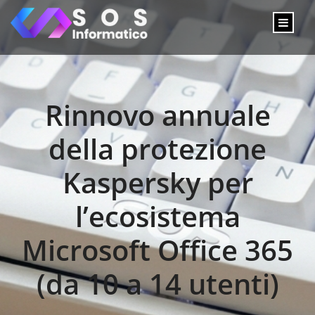
Rinnovo annuale
della protezione
Kaspersky per
l’ecosistema
Microsoft Office 365
(da 10 a 14 utenti)