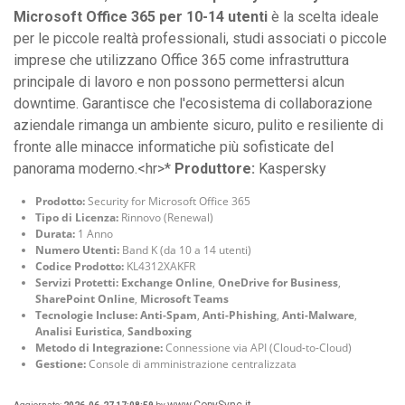
Microsoft Office 365 per 10-14 utenti
è la scelta ideale
per le piccole realtà professionali, studi associati o piccole
imprese che utilizzano Office 365 come infrastruttura
principale di lavoro e non possono permettersi alcun
downtime. Garantisce che l'ecosistema di collaborazione
aziendale rimanga un ambiente sicuro, pulito e resiliente di
fronte alle minacce informatiche più sofisticate del
panorama moderno.<hr>*
Produttore:
Kaspersky
Prodotto:
Security for Microsoft Office 365
Tipo di Licenza:
Rinnovo (Renewal)
Durata:
1 Anno
Numero Utenti:
Band K (da 10 a 14 utenti)
Codice Prodotto:
KL4312XAKFR
Servizi Protetti:
Exchange Online
,
OneDrive for Business
,
SharePoint Online
,
Microsoft Teams
Tecnologie Incluse:
Anti-Spam
,
Anti-Phishing
,
Anti-Malware
,
Analisi Euristica
,
Sandboxing
Metodo di Integrazione:
Connessione via API (Cloud-to-Cloud)
Gestione:
Console di amministrazione centralizzata
www.CopySync.it