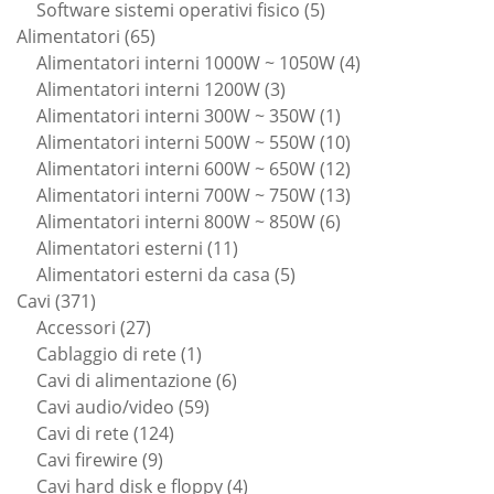
prodotti
5
Software sistemi operativi fisico
5
65
prodotti
Alimentatori
65
prodotti
4
Alimentatori interni 1000W ~ 1050W
4
3
prodotti
Alimentatori interni 1200W
3
prodotti
1
Alimentatori interni 300W ~ 350W
1
prodotto
10
Alimentatori interni 500W ~ 550W
10
prodotti
12
Alimentatori interni 600W ~ 650W
12
prodotti
13
Alimentatori interni 700W ~ 750W
13
6
prodotti
Alimentatori interni 800W ~ 850W
6
11
prodotti
Alimentatori esterni
11
prodotti
5
Alimentatori esterni da casa
5
371
prodotti
Cavi
371
prodotti
27
Accessori
27
prodotti
1
Cablaggio di rete
1
prodotto
6
Cavi di alimentazione
6
59
prodotti
Cavi audio/video
59
124
prodotti
Cavi di rete
124
9
prodotti
Cavi firewire
9
prodotti
4
Cavi hard disk e floppy
4