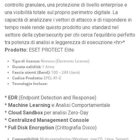
controllo granulare, una protezione di livello enterprise e
una visibilità totale sul proprio perimetro digitale. La
capacità di analizzare i vettori di attacco e di rispondere in
tempo reale rende questo prodotto uno standard nel
settore della cybersecurity per chi cerca l'equilibrio perfetto
tra potenza di analisi e leggerezza di esecuzione.<hr>*
Prodotto:
ESET PROTECT Elite
Tipo di licenza:
Rinnovo (Electronic License)
Durata validità:
1 Anno
Fascia utenti (Band):
100 – 249 Utenti
Codice Prodotto:
EPEL-R1-E
Tecnologie Incluse:
*
EDR
(Endpoint Detection and Response)
*
Machine Learning
e Analisi Comportamentale
*
Cloud Sandbox
per analisi Zero-Day
*
Centralized Management Console
*
Full Disk Encryption
(Crittografia Disco)
Compatibilità:
Multi-piattaforma (Windows, macOS, Linux, Server)