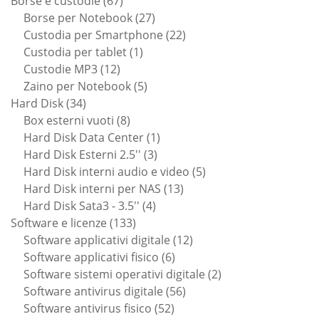
Borse e custodie
67
prodotti
27
Borse per Notebook
27
prodotti
22
Custodia per Smartphone
22
1
prodotti
Custodia per tablet
1
12
prodotto
Custodie MP3
12
prodotti
5
Zaino per Notebook
5
34
prodotti
Hard Disk
34
prodotti
8
Box esterni vuoti
8
prodotti
1
Hard Disk Data Center
1
3
prodotto
Hard Disk Esterni 2.5''
3
prodotti
5
Hard Disk interni audio e video
5
13
prodotti
Hard Disk interni per NAS
13
4
prodotti
Hard Disk Sata3 - 3.5''
4
133
prodotti
Software e licenze
133
prodotti
12
Software applicativi digitale
12
6
prodotti
Software applicativi fisico
6
prodotti
2
Software sistemi operativi digitale
2
56
prodotti
Software antivirus digitale
56
52
prodotti
Software antivirus fisico
52