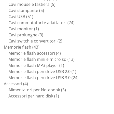
5
prodotti
Cavi mouse e tastiera
5
5
prodotti
Cavi stampante
5
51
prodotti
Cavi USB
51
prodotti
74
Cavi commutatori e adattatori
74
1
prodotti
Cavi monitor
1
prodotto
3
Cavi prolunghe
3
prodotti
2
Cavi switch e convertitori
2
43
prodotti
Memorie flash
43
prodotti
4
Memorie flash accessori
4
prodotti
13
Memorie flash mini e micro sd
13
1
prodotti
Memorie flash MP3 player
1
prodotto
1
Memorie flash pen drive USB 2.0
1
prodotto
24
Memorie flash pen drive USB 3.0
24
4
prodotti
Accessori
4
prodotti
3
Alimentatori per Notebook
3
1
prodotti
Accessori per hard disk
1
prodotto