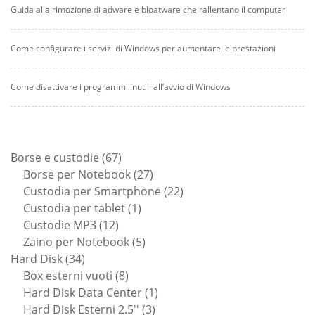
Guida alla rimozione di adware e bloatware che rallentano il computer
Come configurare i servizi di Windows per aumentare le prestazioni
Come disattivare i programmi inutili all’avvio di Windows
67
Borse e custodie
67
prodotti
27
Borse per Notebook
27
prodotti
22
Custodia per Smartphone
22
1
prodotti
Custodia per tablet
1
12
prodotto
Custodie MP3
12
prodotti
5
Zaino per Notebook
5
34
prodotti
Hard Disk
34
prodotti
8
Box esterni vuoti
8
prodotti
1
Hard Disk Data Center
1
3
prodotto
Hard Disk Esterni 2.5''
3