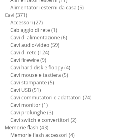
prodotti
5
Alimentatori esterni da casa
5
371
prodotti
Cavi
371
prodotti
27
Accessori
27
prodotti
1
Cablaggio di rete
1
prodotto
6
Cavi di alimentazione
6
59
prodotti
Cavi audio/video
59
124
prodotti
Cavi di rete
124
9
prodotti
Cavi firewire
9
prodotti
4
Cavi hard disk e floppy
4
5
prodotti
Cavi mouse e tastiera
5
5
prodotti
Cavi stampante
5
51
prodotti
Cavi USB
51
prodotti
74
Cavi commutatori e adattatori
74
1
prodotti
Cavi monitor
1
prodotto
3
Cavi prolunghe
3
prodotti
2
Cavi switch e convertitori
2
43
prodotti
Memorie flash
43
prodotti
4
Memorie flash accessori
4