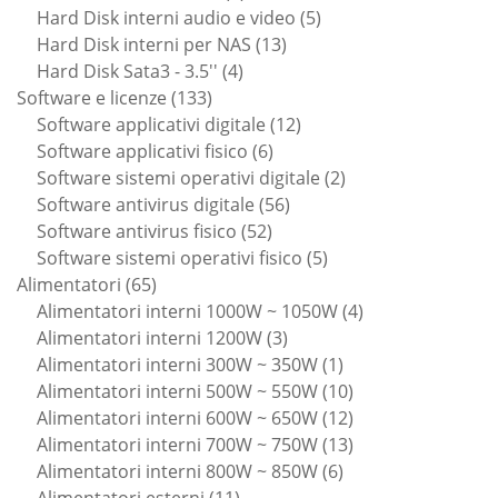
prodotti
5
Hard Disk interni audio e video
5
13
prodotti
Hard Disk interni per NAS
13
4
prodotti
Hard Disk Sata3 - 3.5''
4
133
prodotti
Software e licenze
133
prodotti
12
Software applicativi digitale
12
6
prodotti
Software applicativi fisico
6
prodotti
2
Software sistemi operativi digitale
2
56
prodotti
Software antivirus digitale
56
52
prodotti
Software antivirus fisico
52
prodotti
5
Software sistemi operativi fisico
5
65
prodotti
Alimentatori
65
prodotti
4
Alimentatori interni 1000W ~ 1050W
4
3
prodotti
Alimentatori interni 1200W
3
prodotti
1
Alimentatori interni 300W ~ 350W
1
prodotto
10
Alimentatori interni 500W ~ 550W
10
prodotti
12
Alimentatori interni 600W ~ 650W
12
prodotti
13
Alimentatori interni 700W ~ 750W
13
6
prodotti
Alimentatori interni 800W ~ 850W
6
11
prodotti
Alimentatori esterni
11