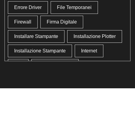
Errore Driver
File Temporanei
Firewall
Firma Digitale
Installare Stampante
Installazione Plotter
Installazione Stampante
Internet
Lan
Lavoro In Ufficio
Lettore Codici Fiscale
Lettore Smart Card
Lettore Tessera Sanitaria
Liberare Il Disco Fisso
Liberare Memoria
Ottimizzazione
Ottimizzazione Windows