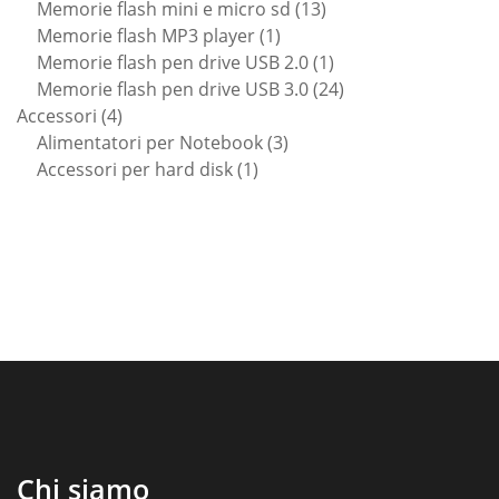
prodotti
13
Memorie flash mini e micro sd
13
1
prodotti
Memorie flash MP3 player
1
prodotto
1
Memorie flash pen drive USB 2.0
1
prodotto
24
Memorie flash pen drive USB 3.0
24
4
prodotti
Accessori
4
prodotti
3
Alimentatori per Notebook
3
1
prodotti
Accessori per hard disk
1
prodotto
Chi siamo