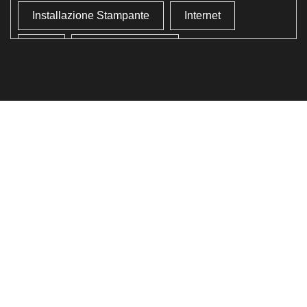
Installazione Stampante
Internet
Lan
Lavoro In Ufficio
Lettore Codici Fiscale
Lettore Smart Card
Lettore Tessera Sanitaria
Liberare Il Disco Fisso
Liberare Memoria
Ottimizzazione
Ottimizzazione Windows
Produttività
Programmi Inutili
Pulizia Approfondita
Pulizia Windows
Schermata Blu
Smart Card