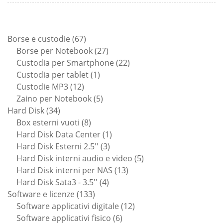
67
Borse e custodie
67
prodotti
27
Borse per Notebook
27
prodotti
22
Custodia per Smartphone
22
1
prodotti
Custodia per tablet
1
12
prodotto
Custodie MP3
12
prodotti
5
Zaino per Notebook
5
34
prodotti
Hard Disk
34
prodotti
8
Box esterni vuoti
8
prodotti
1
Hard Disk Data Center
1
3
prodotto
Hard Disk Esterni 2.5''
3
prodotti
5
Hard Disk interni audio e video
5
13
prodotti
Hard Disk interni per NAS
13
4
prodotti
Hard Disk Sata3 - 3.5''
4
133
prodotti
Software e licenze
133
prodotti
12
Software applicativi digitale
12
6
prodotti
Software applicativi fisico
6