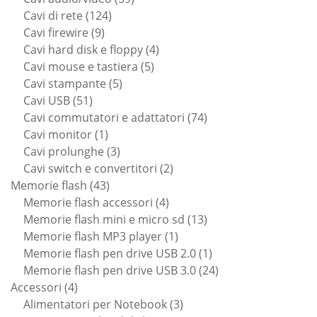
124
prodotti
Cavi di rete
124
9
prodotti
Cavi firewire
9
prodotti
4
Cavi hard disk e floppy
4
5
prodotti
Cavi mouse e tastiera
5
5
prodotti
Cavi stampante
5
51
prodotti
Cavi USB
51
prodotti
74
Cavi commutatori e adattatori
74
1
prodotti
Cavi monitor
1
prodotto
3
Cavi prolunghe
3
prodotti
2
Cavi switch e convertitori
2
43
prodotti
Memorie flash
43
prodotti
4
Memorie flash accessori
4
prodotti
13
Memorie flash mini e micro sd
13
1
prodotti
Memorie flash MP3 player
1
prodotto
1
Memorie flash pen drive USB 2.0
1
prodotto
24
Memorie flash pen drive USB 3.0
24
4
prodotti
Accessori
4
prodotti
3
Alimentatori per Notebook
3