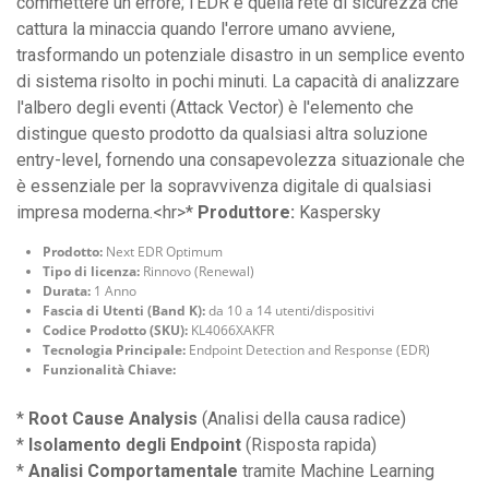
commettere un errore; l'EDR è quella rete di sicurezza che
cattura la minaccia quando l'errore umano avviene,
trasformando un potenziale disastro in un semplice evento
di sistema risolto in pochi minuti. La capacità di analizzare
l'albero degli eventi (Attack Vector) è l'elemento che
distingue questo prodotto da qualsiasi altra soluzione
entry-level, fornendo una consapevolezza situazionale che
è essenziale per la sopravvivenza digitale di qualsiasi
impresa moderna.<hr>*
Produttore:
Kaspersky
Prodotto:
Next EDR Optimum
Tipo di licenza:
Rinnovo (Renewal)
Durata:
1 Anno
Fascia di Utenti (Band K):
da 10 a 14 utenti/dispositivi
Codice Prodotto (SKU):
KL4066XAKFR
Tecnologia Principale:
Endpoint Detection and Response (EDR)
Funzionalità Chiave:
*
Root Cause Analysis
(Analisi della causa radice)
*
Isolamento degli Endpoint
(Risposta rapida)
*
Analisi Comportamentale
tramite Machine Learning