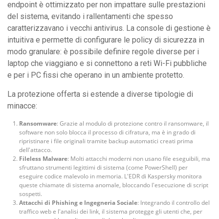
endpoint è ottimizzato per non impattare sulle prestazioni
del sistema, evitando i rallentamenti che spesso
caratterizzavano i vecchi antivirus. La console di gestione è
intuitiva e permette di configurare le policy di sicurezza in
modo granulare: è possibile definire regole diverse per i
laptop che viaggiano e si connettono a reti Wi-Fi pubbliche
e per i PC fissi che operano in un ambiente protetto.
La protezione offerta si estende a diverse tipologie di
minacce:
Ransomware
: Grazie al modulo di protezione contro il ransomware, il
software non solo blocca il processo di cifratura, ma è in grado di
ripristinare i file originali tramite backup automatici creati prima
dell'attacco.
Fileless Malware
: Molti attacchi moderni non usano file eseguibili, ma
sfruttano strumenti legittimi di sistema (come PowerShell) per
eseguire codice malevolo in memoria. L'EDR di Kaspersky monitora
queste chiamate di sistema anomale, bloccando l'esecuzione di script
sospetti.
Attacchi di Phishing e Ingegneria Sociale
: Integrando il controllo del
traffico web e l'analisi dei link, il sistema protegge gli utenti che, per