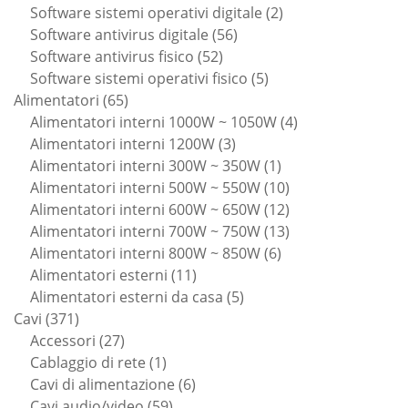
prodotti
2
Software sistemi operativi digitale
2
56
prodotti
Software antivirus digitale
56
52
prodotti
Software antivirus fisico
52
prodotti
5
Software sistemi operativi fisico
5
65
prodotti
Alimentatori
65
prodotti
4
Alimentatori interni 1000W ~ 1050W
4
3
prodotti
Alimentatori interni 1200W
3
prodotti
1
Alimentatori interni 300W ~ 350W
1
prodotto
10
Alimentatori interni 500W ~ 550W
10
prodotti
12
Alimentatori interni 600W ~ 650W
12
prodotti
13
Alimentatori interni 700W ~ 750W
13
6
prodotti
Alimentatori interni 800W ~ 850W
6
11
prodotti
Alimentatori esterni
11
prodotti
5
Alimentatori esterni da casa
5
371
prodotti
Cavi
371
prodotti
27
Accessori
27
prodotti
1
Cablaggio di rete
1
prodotto
6
Cavi di alimentazione
6
59
prodotti
Cavi audio/video
59