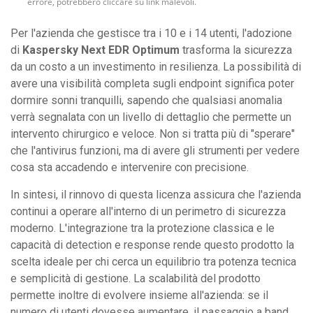
errore, potrebbero cliccare su link malevoli.
Per l'azienda che gestisce tra i 10 e i 14 utenti, l'adozione
di
Kaspersky Next EDR Optimum
trasforma la sicurezza
da un costo a un investimento in resilienza. La possibilità di
avere una visibilità completa sugli endpoint significa poter
dormire sonni tranquilli, sapendo che qualsiasi anomalia
verrà segnalata con un livello di dettaglio che permette un
intervento chirurgico e veloce. Non si tratta più di "sperare"
che l'antivirus funzioni, ma di avere gli strumenti per vedere
cosa sta accadendo e intervenire con precisione.
In sintesi, il rinnovo di questa licenza assicura che l'azienda
continui a operare all'interno di un perimetro di sicurezza
moderno. L'integrazione tra la protezione classica e le
capacità di detection e response rende questo prodotto la
scelta ideale per chi cerca un equilibrio tra potenza tecnica
e semplicità di gestione. La scalabilità del prodotto
permette inoltre di evolvere insieme all'azienda: se il
numero di utenti dovesse aumentare, il passaggio a band