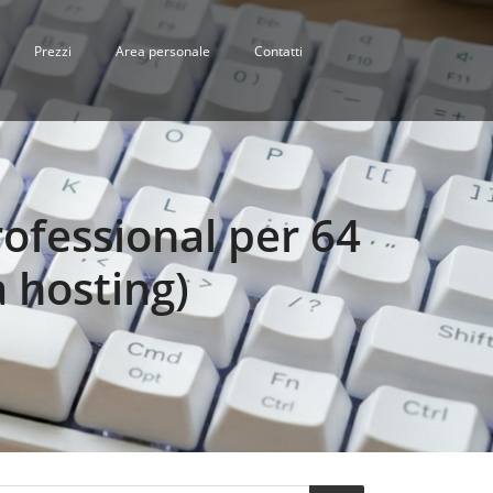
Prezzi
Area personale
Contatti
ofessional per 64
 hosting)