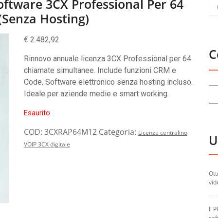
Pr
ftware 3CX Professional Per 64
se
senza Hosting)
€
2.482,92
C
Rinnovo annuale licenza 3CX Professional per 64
chiamate simultanee. Include funzioni CRM e
Code. Software elettronico senza hosting incluso.
Ideale per aziende medie e smart working.
Esaurito
COD:
3CXRAP64M12
Categoria:
Licenze centralino
U
VOIP 3CX digitale
Ott
vid
Il 
sof