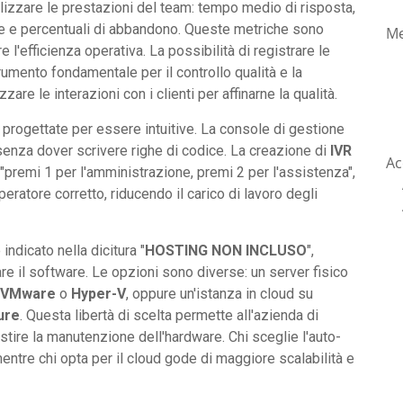
izzare le prestazioni del team: tempo medio di risposta,
se e percentuali di abbandono. Queste metriche sono
Me
 l'efficienza operativa. La possibilità di registrare le
umento fondamentale per il controllo qualità e la
re le interazioni con i clienti per affinarne la qualità.
 progettate per essere intuitive. La console di gestione
senza dover scrivere righe di codice. La creazione di
IVR
Ac
"premi 1 per l'amministrazione, premi 2 per l'assistenza",
peratore corretto, riducendo il carico di lavoro degli
ndicato nella dicitura "
HOSTING NON INCLUSO
",
re il software. Le opzioni sono diverse: un server fisico
VMware
o
Hyper-V
, oppure un'istanza in cloud su
ure
. Questa libertà di scelta permette all'azienda di
tire la manutenzione dell'hardware. Chi sceglie l'auto-
, mentre chi opta per il cloud gode di maggiore scalabilità e