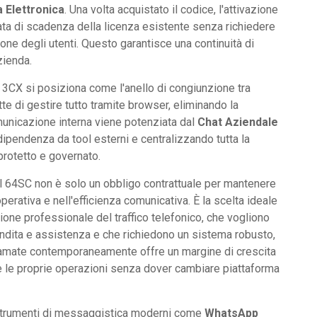
 Elettronica
. Una volta acquistato il codice, l'attivazione
data di scadenza della licenza esistente senza richiedere
ione degli utenti. Questo garantisce una continuità di
zienda.
, 3CX si posiziona come l'anello di congiunzione tra
e di gestire tutto tramite browser, eliminando la
municazione interna viene potenziata dal
Chat Aziendale
dipendenza da tool esterni e centralizzando tutta la
rotetto e governato.
al 64SC non è solo un obbligo contrattuale per mantenere
operativa e nell'efficienza comunicativa. È la scelta ideale
one professionale del traffico telefonico, che vogliono
vendita e assistenza e che richiedono un sistema robusto,
chiamate contemporaneamente offre un margine di crescita
re le proprie operazioni senza dover cambiare piattaforma
n strumenti di messaggistica moderni come
WhatsApp