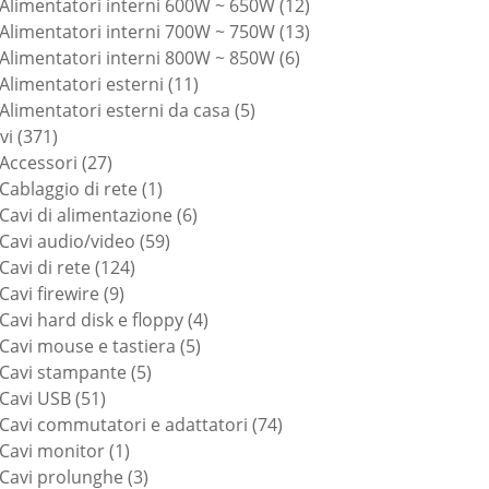
prodotti
12
Alimentatori interni 600W ~ 650W
12
prodotti
13
Alimentatori interni 700W ~ 750W
13
6
prodotti
Alimentatori interni 800W ~ 850W
6
11
prodotti
Alimentatori esterni
11
prodotti
5
Alimentatori esterni da casa
5
371
prodotti
vi
371
prodotti
27
Accessori
27
prodotti
1
Cablaggio di rete
1
prodotto
6
Cavi di alimentazione
6
59
prodotti
Cavi audio/video
59
124
prodotti
Cavi di rete
124
9
prodotti
Cavi firewire
9
prodotti
4
Cavi hard disk e floppy
4
5
prodotti
Cavi mouse e tastiera
5
5
prodotti
Cavi stampante
5
51
prodotti
Cavi USB
51
prodotti
74
Cavi commutatori e adattatori
74
1
prodotti
Cavi monitor
1
prodotto
3
Cavi prolunghe
3