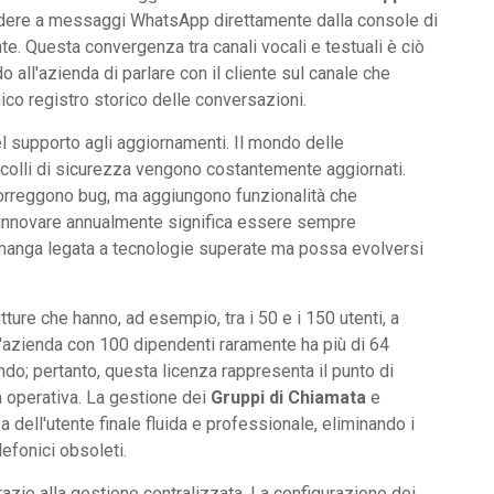
ondere a messaggi WhatsApp direttamente dalla console di
te. Questa convergenza tra canali vocali e testuali è ciò
o all'azienda di parlare con il cliente sul canale che
co registro storico delle conversazioni.
el supporto agli aggiornamenti. Il mondo delle
colli di sicurezza vengono costantemente aggiornati.
correggono bug, ma aggiungono funzionalità che
innovare annualmente significa essere sempre
rimanga legata a tecnologie superate ma possa evolversi
tture che hanno, ad esempio, tra i 50 e i 150 utenti, a
Un'azienda con 100 dipendenti raramente ha più di 64
do; pertanto, questa licenza rappresenta il punto di
tà operativa. La gestione dei
Gruppi di Chiamata
e
 dell'utente finale fluida e professionale, eliminando i
lefonici obsoleti.
razie alla gestione centralizzata. La configurazione dei