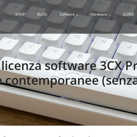
SHOP
BLOG
Software
Hardware
GUIDE
licenza software 3CX Pr
 contemporanee (senza