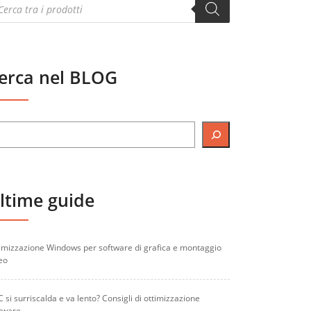
oducts
arch
erca nel BLOG
ltime guide
imizzazione Windows per software di grafica e montaggio
eo
PC si surriscalda e va lento? Consigli di ottimizzazione
tware