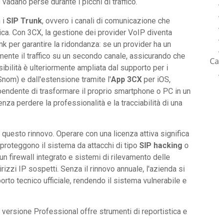
 vadano perse durante i picchi di traffico.
 i
SIP Trunk
, ovvero i canali di comunicazione che
blica. Con 3CX, la gestione dei provider VoIP diventa
nk per garantire la ridondanza: se un provider ha un
mente il traffico su un secondo canale, assicurando che
Ca
ibilità è ulteriormente ampliata dal supporto per i
Snom) e dall'estensione tramite l'
App 3CX
per iOS,
endente di trasformare il proprio smartphone o PC in un
nza perdere la professionalità e la tracciabilità di una
 questo rinnovo. Operare con una licenza attiva significa
proteggono il sistema da attacchi di tipo
SIP hacking
o
 un firewall integrato e sistemi di rilevamento delle
izzi IP sospetti. Senza il rinnovo annuale, l'azienda si
orto tecnico ufficiale, rendendo il sistema vulnerabile e
a versione Professional offre strumenti di reportistica e