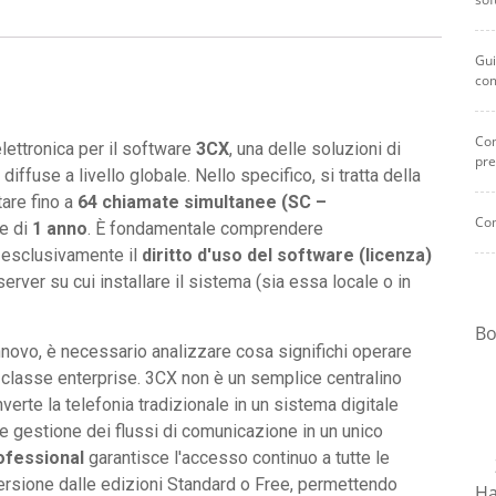
Gui
co
Com
elettronica per il software
3CX
, una delle soluzioni di
pre
iffuse a livello globale. Nello specifico, si tratta della
tare fino a
64 chiamate simultanee (SC –
Com
le di
1 anno
. È fondamentale comprendere
 esclusivamente il
diritto d'uso del software (licenza)
 server su cui installare il sistema (sia essa locale o in
Bo
novo, è necessario analizzare cosa significhi operare
 classe enterprise. 3CX non è un semplice centralino
rte la telefonia tradizionale in un sistema digitale
t e gestione dei flussi di comunicazione in un unico
ofessional
garantisce l'accesso continuo a tutte le
ersione dalle edizioni Standard o Free, permettendo
Ha