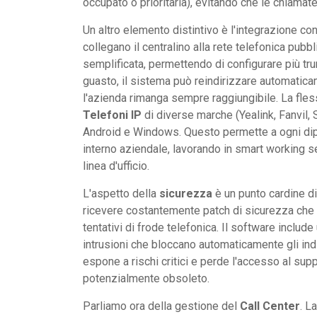
occupato o prioritaria), evitando che le chiamate
Un altro elemento distintivo è l'integrazione con
collegano il centralino alla rete telefonica pub
semplificata, permettendo di configurare più tru
guasto, il sistema può reindirizzare automatica
l'azienda rimanga sempre raggiungibile. La fless
Telefoni IP
di diverse marche (Yealink, Fanvil, 
Android e Windows. Questo permette a ogni dip
interno aziendale, lavorando in smart working se
linea d'ufficio.
L'aspetto della
sicurezza
è un punto cardine di
ricevere costantemente patch di sicurezza che 
tentativi di frode telefonica. Il software include
intrusioni che bloccano automaticamente gli indir
espone a rischi critici e perde l'accesso al supp
potenzialmente obsoleto.
Parliamo ora della gestione del
Call Center
. L