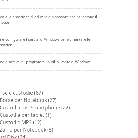
da alla rimozione di adware e bloatware che rallentano il
mputer
e configurare i servizi di Windows per aumentare le
stazioni
e disattivare i programmi inutili all’avvio di Windows
67
rse e custodie
67
prodotti
27
Borse per Notebook
27
prodotti
22
Custodia per Smartphone
22
1
prodotti
Custodia per tablet
1
12
prodotto
Custodie MP3
12
prodotti
5
Zaino per Notebook
5
34
prodotti
rd Disk
34