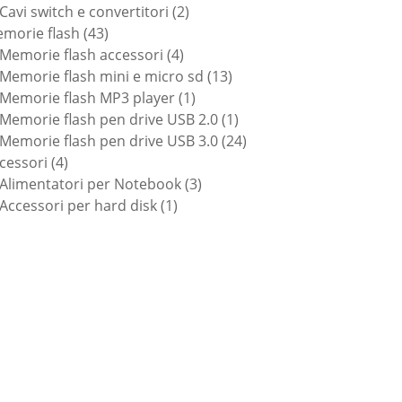
prodotti
2
Cavi switch e convertitori
2
43
prodotti
morie flash
43
prodotti
4
Memorie flash accessori
4
prodotti
13
Memorie flash mini e micro sd
13
1
prodotti
Memorie flash MP3 player
1
prodotto
1
Memorie flash pen drive USB 2.0
1
prodotto
24
Memorie flash pen drive USB 3.0
24
4
prodotti
cessori
4
prodotti
3
Alimentatori per Notebook
3
1
prodotti
Accessori per hard disk
1
prodotto