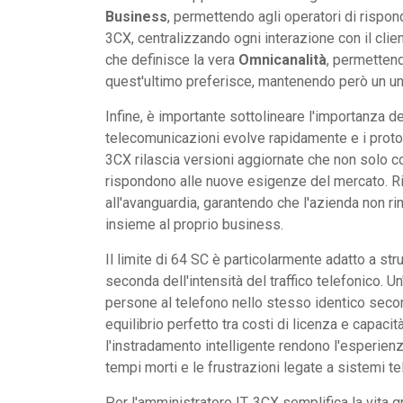
Business
, permettendo agli operatori di risp
3CX, centralizzando ogni interazione con il clien
che definisce la vera
Omnicanalità
, permettend
quest'ultimo preferisce, mantenendo però un uni
Infine, è importante sottolineare l'importanza d
telecomunicazioni evolve rapidamente e i proto
3CX rilascia versioni aggiornate che non solo 
rispondono alle nuove esigenze del mercato. R
all'avanguardia, garantendo che l'azienda non 
insieme al proprio business.
Il limite di 64 SC è particolarmente adatto a stru
seconda dell'intensità del traffico telefonico. 
persone al telefono nello stesso identico secon
equilibrio perfetto tra costi di licenza e capaci
l'instradamento intelligente rendono l'esperienza
tempi morti e le frustrazioni legate a sistemi te
Per l'amministratore IT, 3CX semplifica la vita g