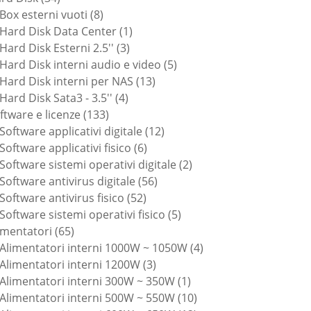
prodotti
8
Box esterni vuoti
8
prodotti
1
Hard Disk Data Center
1
3
prodotto
Hard Disk Esterni 2.5''
3
prodotti
5
Hard Disk interni audio e video
5
13
prodotti
Hard Disk interni per NAS
13
4
prodotti
Hard Disk Sata3 - 3.5''
4
133
prodotti
ftware e licenze
133
prodotti
12
Software applicativi digitale
12
6
prodotti
Software applicativi fisico
6
prodotti
2
Software sistemi operativi digitale
2
56
prodotti
Software antivirus digitale
56
52
prodotti
Software antivirus fisico
52
prodotti
5
Software sistemi operativi fisico
5
65
prodotti
imentatori
65
prodotti
4
Alimentatori interni 1000W ~ 1050W
4
3
prodotti
Alimentatori interni 1200W
3
prodotti
1
Alimentatori interni 300W ~ 350W
1
prodotto
10
Alimentatori interni 500W ~ 550W
10