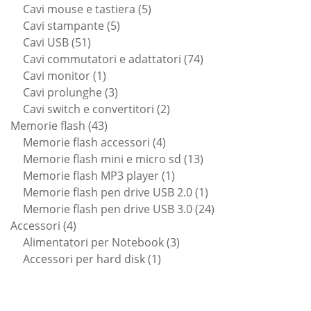
5
prodotti
Cavi mouse e tastiera
5
5
prodotti
Cavi stampante
5
51
prodotti
Cavi USB
51
prodotti
74
Cavi commutatori e adattatori
74
1
prodotti
Cavi monitor
1
prodotto
3
Cavi prolunghe
3
prodotti
2
Cavi switch e convertitori
2
43
prodotti
Memorie flash
43
prodotti
4
Memorie flash accessori
4
prodotti
13
Memorie flash mini e micro sd
13
1
prodotti
Memorie flash MP3 player
1
prodotto
1
Memorie flash pen drive USB 2.0
1
prodotto
24
Memorie flash pen drive USB 3.0
24
4
prodotti
Accessori
4
prodotti
3
Alimentatori per Notebook
3
1
prodotti
Accessori per hard disk
1
prodotto