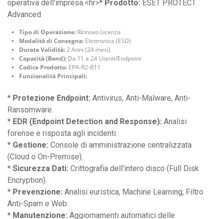
operativa dell'impresa.<hr>*
Prodotto:
ESET PROTECT
Advanced
Tipo di Operazione:
Rinnovo Licenza
Modalità di Consegna:
Elettronica (ESD)
Durata Validità:
2 Anni (24 mesi)
Capacità (Band):
Da 11 a 24 Utenti/Endpoint
Codice Prodotto:
EPA-R2-B11
Funzionalità Principali:
*
Protezione Endpoint:
Antivirus, Anti-Malware, Anti-
Ransomware.
*
EDR (Endpoint Detection and Response):
Analisi
forense e risposta agli incidenti.
*
Gestione:
Console di amministrazione centralizzata
(Cloud o On-Premise).
*
Sicurezza Dati:
Crittografia dell'intero disco (Full Disk
Encryption).
*
Prevenzione:
Analisi euristica, Machine Learning, Filtro
Anti-Spam e Web.
*
Manutenzione:
Aggiornamenti automatici delle