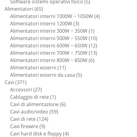
prodotti
5
Software sistemi operativi fisico
5
65
prodotti
Alimentatori
65
prodotti
4
Alimentatori interni 1000W ~ 1050W
4
3
prodotti
Alimentatori interni 1200W
3
prodotti
1
Alimentatori interni 300W ~ 350W
1
prodotto
10
Alimentatori interni 500W ~ 550W
10
prodotti
12
Alimentatori interni 600W ~ 650W
12
prodotti
13
Alimentatori interni 700W ~ 750W
13
6
prodotti
Alimentatori interni 800W ~ 850W
6
11
prodotti
Alimentatori esterni
11
prodotti
5
Alimentatori esterni da casa
5
371
prodotti
Cavi
371
prodotti
27
Accessori
27
prodotti
1
Cablaggio di rete
1
prodotto
6
Cavi di alimentazione
6
59
prodotti
Cavi audio/video
59
124
prodotti
Cavi di rete
124
9
prodotti
Cavi firewire
9
prodotti
4
Cavi hard disk e floppy
4