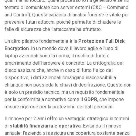
quali file ha toccato, quale processo lo ha generato e se ha
tentato di comunicare con server esterni (C&C – Command
and Control). Questa capacità di analisi forense è vitale per
prevenire futuri attacchi, poiché permette di chiudere le
falle di sicurezza che l'attaccante ha sfruttato.
Un altro pilastro fondamentale è la
Protezione Full Disk
Encryption
. In un mondo dove il lavoro agile e l'uso di
laptop aziendali sono la norma, il rischio di furto o
smarrimento dell'hardware è concreto. La crittografia del
disco assicura che, anche in caso di furto fisico del
dispositivo, i dati aziendali rimangano inaccessibili a
chiunque non possieda le chiavi di decifrazione. Questo non
è solo un presidio tecnico, ma un requisito fondamentale
per la conformità a normative come il
GDPR
, che impone
misure rigorose per la protezione dei dati personali.
Il rinnovo per 2 anni offre un vantaggio strategico in termini
di
stabilità finanziaria e operativa
. Evitando il rinnovo
annuale, l'azienda si assicura una copertura costante senza