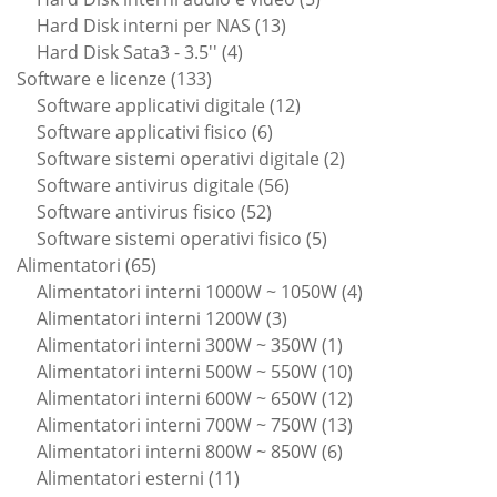
13
prodotti
Hard Disk interni per NAS
13
4
prodotti
Hard Disk Sata3 - 3.5''
4
133
prodotti
Software e licenze
133
prodotti
12
Software applicativi digitale
12
6
prodotti
Software applicativi fisico
6
prodotti
2
Software sistemi operativi digitale
2
56
prodotti
Software antivirus digitale
56
52
prodotti
Software antivirus fisico
52
prodotti
5
Software sistemi operativi fisico
5
65
prodotti
Alimentatori
65
prodotti
4
Alimentatori interni 1000W ~ 1050W
4
3
prodotti
Alimentatori interni 1200W
3
prodotti
1
Alimentatori interni 300W ~ 350W
1
prodotto
10
Alimentatori interni 500W ~ 550W
10
prodotti
12
Alimentatori interni 600W ~ 650W
12
prodotti
13
Alimentatori interni 700W ~ 750W
13
6
prodotti
Alimentatori interni 800W ~ 850W
6
11
prodotti
Alimentatori esterni
11