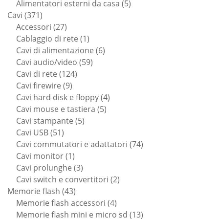
prodotti
5
Alimentatori esterni da casa
5
371
prodotti
Cavi
371
prodotti
27
Accessori
27
prodotti
1
Cablaggio di rete
1
prodotto
6
Cavi di alimentazione
6
59
prodotti
Cavi audio/video
59
124
prodotti
Cavi di rete
124
9
prodotti
Cavi firewire
9
prodotti
4
Cavi hard disk e floppy
4
5
prodotti
Cavi mouse e tastiera
5
5
prodotti
Cavi stampante
5
51
prodotti
Cavi USB
51
prodotti
74
Cavi commutatori e adattatori
74
1
prodotti
Cavi monitor
1
prodotto
3
Cavi prolunghe
3
prodotti
2
Cavi switch e convertitori
2
43
prodotti
Memorie flash
43
prodotti
4
Memorie flash accessori
4
prodotti
13
Memorie flash mini e micro sd
13