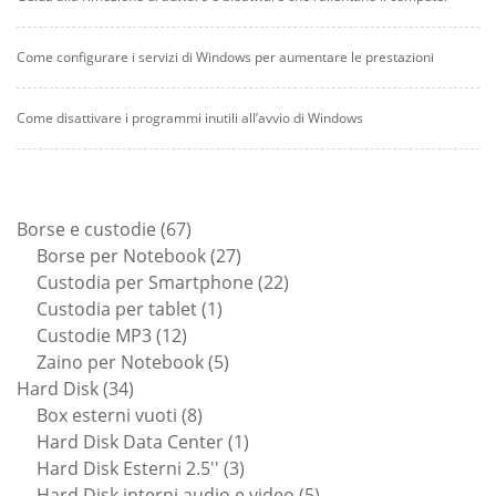
Come configurare i servizi di Windows per aumentare le prestazioni
Come disattivare i programmi inutili all’avvio di Windows
67
Borse e custodie
67
prodotti
27
Borse per Notebook
27
prodotti
22
Custodia per Smartphone
22
1
prodotti
Custodia per tablet
1
12
prodotto
Custodie MP3
12
prodotti
5
Zaino per Notebook
5
34
prodotti
Hard Disk
34
prodotti
8
Box esterni vuoti
8
prodotti
1
Hard Disk Data Center
1
3
prodotto
Hard Disk Esterni 2.5''
3
prodotti
5
Hard Disk interni audio e video
5