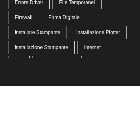
Errore Driver
File Temporanei
Firewall
Firma Digitale
Installare Stampante
Installazione Plotter
Installazione Stampante
Internet
Lan
Lavoro In Ufficio
Lettore Codici Fiscale
Lettore Smart Card
Lettore Tessera Sanitaria
Liberare Il Disco Fisso
Liberare Memoria
Ottimizzazione
Ottimizzazione Windows
Produttività
Programmi Inutili