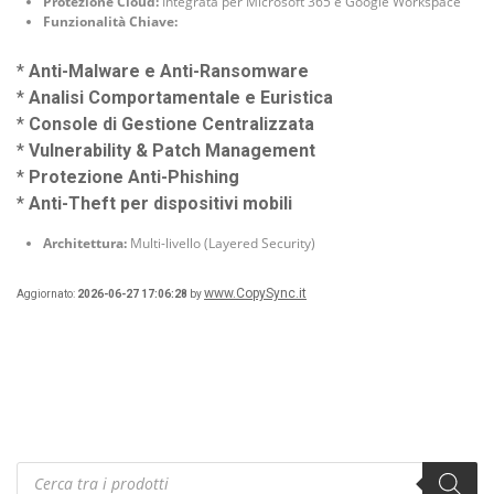
Protezione Cloud:
Integrata per Microsoft 365 e Google Workspace
Funzionalità Chiave:
*
Anti-Malware e Anti-Ransomware
*
Analisi Comportamentale e Euristica
*
Console di Gestione Centralizzata
*
Vulnerability & Patch Management
*
Protezione Anti-Phishing
*
Anti-Theft per dispositivi mobili
Architettura:
Multi-livello (Layered Security)
www.CopySync.it
Aggiornato:
2026-06-27 17:06:28
by
Products
search