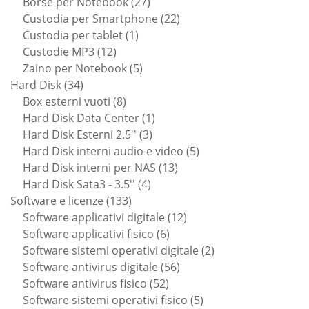
prodotti
27
Borse per Notebook
27
prodotti
22
Custodia per Smartphone
22
1
prodotti
Custodia per tablet
1
12
prodotto
Custodie MP3
12
prodotti
5
Zaino per Notebook
5
34
prodotti
Hard Disk
34
prodotti
8
Box esterni vuoti
8
prodotti
1
Hard Disk Data Center
1
3
prodotto
Hard Disk Esterni 2.5''
3
prodotti
5
Hard Disk interni audio e video
5
13
prodotti
Hard Disk interni per NAS
13
4
prodotti
Hard Disk Sata3 - 3.5''
4
133
prodotti
Software e licenze
133
prodotti
12
Software applicativi digitale
12
6
prodotti
Software applicativi fisico
6
prodotti
2
Software sistemi operativi digitale
2
56
prodotti
Software antivirus digitale
56
52
prodotti
Software antivirus fisico
52
prodotti
5
Software sistemi operativi fisico
5