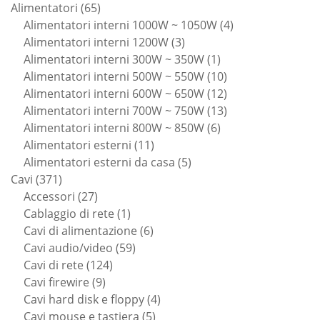
65
prodotti
Alimentatori
65
prodotti
4
Alimentatori interni 1000W ~ 1050W
4
3
prodotti
Alimentatori interni 1200W
3
prodotti
1
Alimentatori interni 300W ~ 350W
1
prodotto
10
Alimentatori interni 500W ~ 550W
10
prodotti
12
Alimentatori interni 600W ~ 650W
12
prodotti
13
Alimentatori interni 700W ~ 750W
13
6
prodotti
Alimentatori interni 800W ~ 850W
6
11
prodotti
Alimentatori esterni
11
prodotti
5
Alimentatori esterni da casa
5
371
prodotti
Cavi
371
prodotti
27
Accessori
27
prodotti
1
Cablaggio di rete
1
prodotto
6
Cavi di alimentazione
6
59
prodotti
Cavi audio/video
59
124
prodotti
Cavi di rete
124
9
prodotti
Cavi firewire
9
prodotti
4
Cavi hard disk e floppy
4
5
prodotti
Cavi mouse e tastiera
5