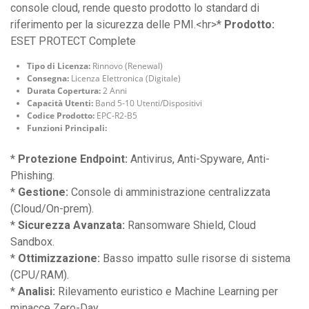
console cloud, rende questo prodotto lo standard di
riferimento per la sicurezza delle PMI.<hr>*
Prodotto:
ESET PROTECT Complete
Tipo di Licenza:
Rinnovo (Renewal)
Consegna:
Licenza Elettronica (Digitale)
Durata Copertura:
2 Anni
Capacità Utenti:
Band 5-10 Utenti/Dispositivi
Codice Prodotto:
EPC-R2-B5
Funzioni Principali:
*
Protezione Endpoint:
Antivirus, Anti-Spyware, Anti-
Phishing.
*
Gestione:
Console di amministrazione centralizzata
(Cloud/On-prem).
*
Sicurezza Avanzata:
Ransomware Shield, Cloud
Sandbox.
*
Ottimizzazione:
Basso impatto sulle risorse di sistema
(CPU/RAM).
*
Analisi:
Rilevamento euristico e Machine Learning per
minacce Zero-Day.