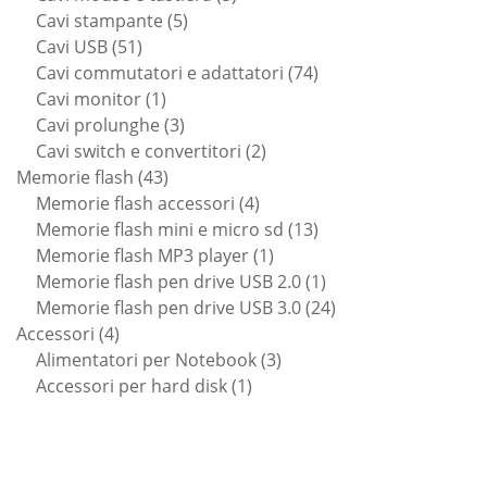
5
prodotti
Cavi stampante
5
51
prodotti
Cavi USB
51
prodotti
74
Cavi commutatori e adattatori
74
1
prodotti
Cavi monitor
1
prodotto
3
Cavi prolunghe
3
prodotti
2
Cavi switch e convertitori
2
43
prodotti
Memorie flash
43
prodotti
4
Memorie flash accessori
4
prodotti
13
Memorie flash mini e micro sd
13
1
prodotti
Memorie flash MP3 player
1
prodotto
1
Memorie flash pen drive USB 2.0
1
prodotto
24
Memorie flash pen drive USB 3.0
24
4
prodotti
Accessori
4
prodotti
3
Alimentatori per Notebook
3
1
prodotti
Accessori per hard disk
1
prodotto