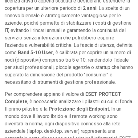
licenza attiva o appena scaduta e desiderano estendere la
copertura per un ulteriore periodo di
2 anni
. La scelta di un
rinnovo biennale è strategicamente vantaggiosa per le
aziende, poiché permette di stabilizzare i costi di gestione
IT, evitando i rincari annuali e garantendo la continuità del
servizio senza interruzioni che potrebbero esporre
l'azienda a vulnerabilità critiche. La fascia di utenza, definita
come
Band 5-10 User
, è calibrata per coprire un numero di
nodi (dispositivi) compreso tra 5 e 10, rendendolo l'ideale
per studi professionali, piccole agenzie o startup che hanno
superato la dimensione del prodotto "consumer" e
necessitano di strumenti di gestione professionale.
Per comprendere appieno il valore di
ESET PROTECT
Complete
, è necessario analizzare i pilastri su cui si fonda.
Il primo pilastro è la
Protezione degli Endpoint
. In un
mondo dove il lavoro ibrido e il remote working sono
diventati la norma, ogni dispositivo connesso alla rete
aziendale (laptop, desktop, server) rappresenta una