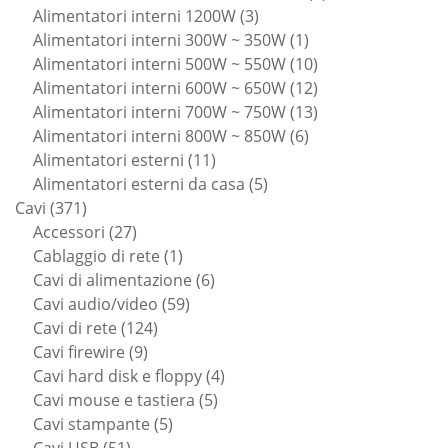
3
prodotti
Alimentatori interni 1200W
3
prodotti
1
Alimentatori interni 300W ~ 350W
1
prodotto
10
Alimentatori interni 500W ~ 550W
10
prodotti
12
Alimentatori interni 600W ~ 650W
12
prodotti
13
Alimentatori interni 700W ~ 750W
13
6
prodotti
Alimentatori interni 800W ~ 850W
6
11
prodotti
Alimentatori esterni
11
prodotti
5
Alimentatori esterni da casa
5
371
prodotti
Cavi
371
prodotti
27
Accessori
27
prodotti
1
Cablaggio di rete
1
prodotto
6
Cavi di alimentazione
6
59
prodotti
Cavi audio/video
59
124
prodotti
Cavi di rete
124
9
prodotti
Cavi firewire
9
prodotti
4
Cavi hard disk e floppy
4
5
prodotti
Cavi mouse e tastiera
5
5
prodotti
Cavi stampante
5
51
prodotti
Cavi USB
51