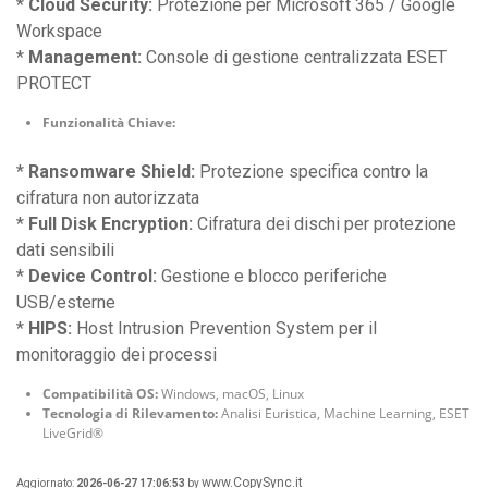
*
Cloud Security:
Protezione per Microsoft 365 / Google
Workspace
*
Management:
Console di gestione centralizzata ESET
PROTECT
Funzionalità Chiave:
*
Ransomware Shield:
Protezione specifica contro la
cifratura non autorizzata
*
Full Disk Encryption:
Cifratura dei dischi per protezione
dati sensibili
*
Device Control:
Gestione e blocco periferiche
USB/esterne
*
HIPS:
Host Intrusion Prevention System per il
monitoraggio dei processi
Compatibilità OS:
Windows, macOS, Linux
Tecnologia di Rilevamento:
Analisi Euristica, Machine Learning, ESET
LiveGrid®
www.CopySync.it
Aggiornato:
2026-06-27 17:06:53
by