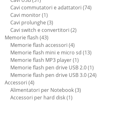
prodotti
74
Cavi commutatori e adattatori
74
1
prodotti
Cavi monitor
1
prodotto
3
Cavi prolunghe
3
prodotti
2
Cavi switch e convertitori
2
43
prodotti
Memorie flash
43
prodotti
4
Memorie flash accessori
4
prodotti
13
Memorie flash mini e micro sd
13
1
prodotti
Memorie flash MP3 player
1
prodotto
1
Memorie flash pen drive USB 2.0
1
prodotto
24
Memorie flash pen drive USB 3.0
24
4
prodotti
Accessori
4
prodotti
3
Alimentatori per Notebook
3
1
prodotti
Accessori per hard disk
1
prodotto