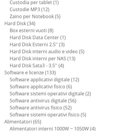
1
prodotti
Custodia per tablet
1
12
prodotto
Custodie MP3
12
prodotti
5
Zaino per Notebook
5
34
prodotti
Hard Disk
34
prodotti
8
Box esterni vuoti
8
prodotti
1
Hard Disk Data Center
1
3
prodotto
Hard Disk Esterni 2.5''
3
prodotti
5
Hard Disk interni audio e video
5
13
prodotti
Hard Disk interni per NAS
13
4
prodotti
Hard Disk Sata3 - 3.5''
4
133
prodotti
Software e licenze
133
prodotti
12
Software applicativi digitale
12
6
prodotti
Software applicativi fisico
6
prodotti
2
Software sistemi operativi digitale
2
56
prodotti
Software antivirus digitale
56
52
prodotti
Software antivirus fisico
52
prodotti
5
Software sistemi operativi fisico
5
65
prodotti
Alimentatori
65
prodotti
4
Alimentatori interni 1000W ~ 1050W
4