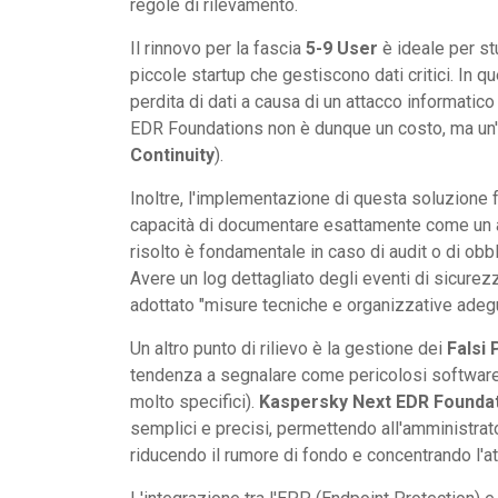
regole di rilevamento.
Il rinnovo per la fascia
5-9 User
è ideale per stu
piccole startup che gestiscono dati critici. In q
perdita di dati a causa di un attacco informatico 
EDR Foundations non è dunque un costo, ma un'a
Continuity
).
Inoltre, l'implementazione di questa soluzione f
capacità di documentare esattamente come un a
risolto è fondamentale in caso di audit o di obbl
Avere un log dettagliato degli eventi di sicurezz
adottato "misure tecniche e organizzative adegu
Un altro punto di rilievo è la gestione dei
Falsi 
tendenza a segnalare come pericolosi software 
molto specifici).
Kaspersky Next EDR Founda
semplici e precisi, permettendo all'amministrator
riducendo il rumore di fondo e concentrando l'att