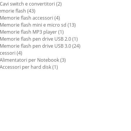
prodotti
2
Cavi switch e convertitori
2
43
prodotti
morie flash
43
prodotti
4
Memorie flash accessori
4
prodotti
13
Memorie flash mini e micro sd
13
1
prodotti
Memorie flash MP3 player
1
prodotto
1
Memorie flash pen drive USB 2.0
1
prodotto
24
Memorie flash pen drive USB 3.0
24
4
prodotti
cessori
4
prodotti
3
Alimentatori per Notebook
3
1
prodotti
Accessori per hard disk
1
prodotto