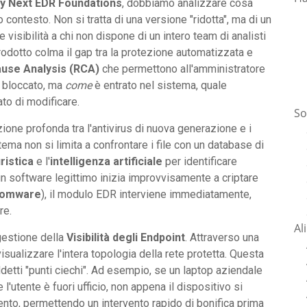
y Next EDR Foundations
, dobbiamo analizzare cosa
contesto. Non si tratta di una versione "ridotta", ma di un
 visibilità a chi non dispone di un intero team di analisti
rodotto colma il gap tra la protezione automatizzata e
use Analysis (RCA)
che permettono all'amministratore
o bloccato, ma
come
è entrato nel sistema, quale
ato di modificare.
So
zione profonda tra l'antivirus di nuova generazione e i
ma non si limita a confrontare i file con un database di
ristica
e l'
intelligenza artificiale
per identificare
 software legittimo inizia improvvisamente a criptare
somware
), il modulo EDR interviene immediatamente,
re.
Al
 gestione della
Visibilità degli Endpoint
. Attraverso una
isualizzare l'intera topologia della rete protetta. Questa
ddetti "punti ciechi". Ad esempio, se un laptop aziendale
l'utente è fuori ufficio, non appena il dispositivo si
vento, permettendo un intervento rapido di bonifica prima