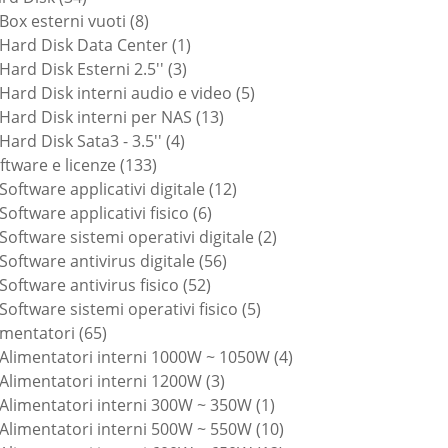
prodotti
8
Box esterni vuoti
8
prodotti
1
Hard Disk Data Center
1
3
prodotto
Hard Disk Esterni 2.5''
3
prodotti
5
Hard Disk interni audio e video
5
13
prodotti
Hard Disk interni per NAS
13
4
prodotti
Hard Disk Sata3 - 3.5''
4
133
prodotti
ftware e licenze
133
prodotti
12
Software applicativi digitale
12
6
prodotti
Software applicativi fisico
6
prodotti
2
Software sistemi operativi digitale
2
56
prodotti
Software antivirus digitale
56
52
prodotti
Software antivirus fisico
52
prodotti
5
Software sistemi operativi fisico
5
65
prodotti
imentatori
65
prodotti
4
Alimentatori interni 1000W ~ 1050W
4
3
prodotti
Alimentatori interni 1200W
3
prodotti
1
Alimentatori interni 300W ~ 350W
1
prodotto
10
Alimentatori interni 500W ~ 550W
10