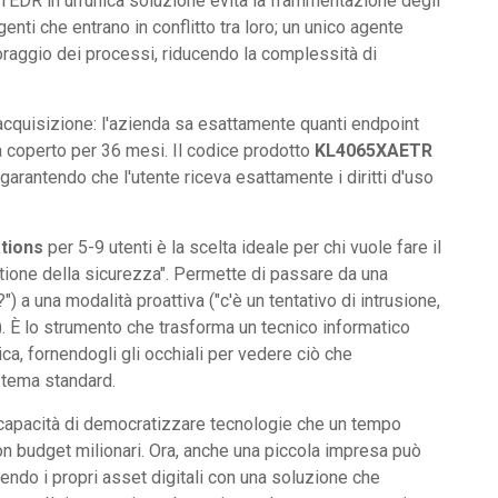
 l'EDR in un'unica soluzione evita la frammentazione degli
enti che entrano in conflitto tra loro; un unico agente
toraggio dei processi, riducendo la complessità di
'acquisizione: l'azienda sa esattamente quanti endpoint
a coperto per 36 mesi. Il codice prodotto
KL4065XAETR
arantendo che l'utente riceva esattamente i diritti d'uso
tions
per 5-9 utenti è la scelta ideale per chi vuole fare il
estione della sicurezza". Permette di passare da una
) a una modalità proattiva ("c'è un tentativo di intrusione,
a"). È lo strumento che trasforma un tecnico informatico
ca, fornendogli gli occhiali per vedere ciò che
stema standard.
a capacità di democratizzare tecnologie che un tempo
on budget milionari. Ora, anche una piccola impresa può
ggendo i propri asset digitali con una soluzione che