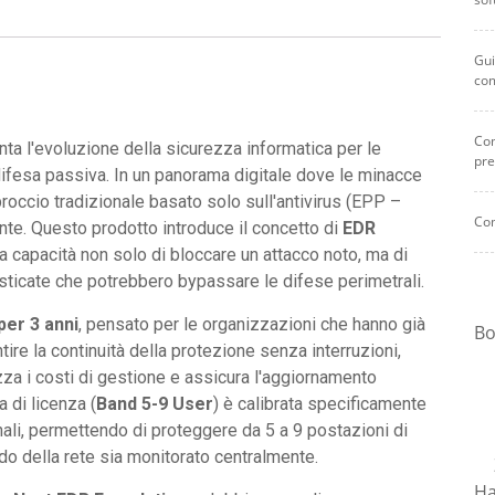
Gui
co
Com
ta l'evoluzione della sicurezza informatica per le
pre
ifesa passiva. In un panorama digitale dove le minacce
roccio tradizionale basato solo sull'antivirus (EPP –
Com
nte. Questo prodotto introduce il concetto di
EDR
la capacità non solo di bloccare un attacco noto, ma di
isticate che potrebbero bypassare le difese perimetrali.
per 3 anni
, pensato per le organizzazioni che hanno già
Bo
ire la continuità della protezione senza interruzioni,
zza i costi di gestione e assicura l'aggiornamento
a di licenza (
Band 5-9 User
) è calibrata specificamente
onali, permettendo di proteggere da 5 a 9 postazioni di
do della rete sia monitorato centralmente.
Ha