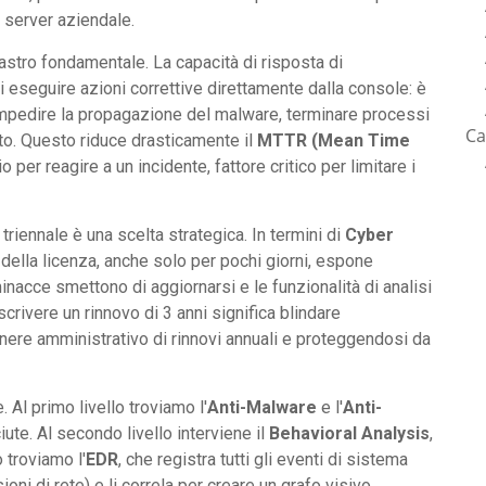
l server aziendale.
ilastro fondamentale. La capacità di risposta di
 eseguire azioni correttive direttamente dalla console: è
 impedire la propagazione del malware, terminare processi
Ca
to. Questo riduce drasticamente il
MTTR (Mean Time
per reagire a un incidente, fattore critico per limitare i
 triennale è una scelta strategica. In termini di
Cyber
ne della licenza, anche solo per pochi giorni, espone
inacce smettono di aggiornarsi e le funzionalità di analisi
ivere un rinnovo di 3 anni significa blindare
'onere amministrativo di rinnovi annuali e proteggendosi da
. Al primo livello troviamo l'
Anti-Malware
e l'
Anti-
ute. Al secondo livello interviene il
Behavioral Analysis
,
o troviamo l'
EDR
, che registra tutti gli eventi di sistema
ioni di rete) e li correla per creare un grafo visivo