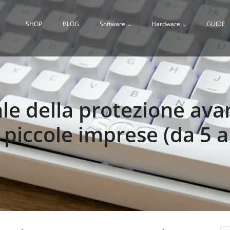
SHOP
BLOG
Software
Hardware
GUIDE
le della protezione av
piccole imprese (da 5 a 9