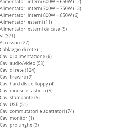
prodotti
12
Alimentatori interni 600W ~ 650W
12
prodotti
13
Alimentatori interni 700W ~ 750W
13
6
prodotti
Alimentatori interni 800W ~ 850W
6
11
prodotti
Alimentatori esterni
11
prodotti
5
Alimentatori esterni da casa
5
371
prodotti
vi
371
prodotti
27
Accessori
27
prodotti
1
Cablaggio di rete
1
prodotto
6
Cavi di alimentazione
6
59
prodotti
Cavi audio/video
59
124
prodotti
Cavi di rete
124
9
prodotti
Cavi firewire
9
prodotti
4
Cavi hard disk e floppy
4
5
prodotti
Cavi mouse e tastiera
5
5
prodotti
Cavi stampante
5
51
prodotti
Cavi USB
51
prodotti
74
Cavi commutatori e adattatori
74
1
prodotti
Cavi monitor
1
prodotto
3
Cavi prolunghe
3