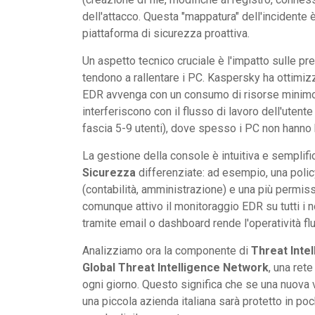
dell'attacco. Questa "mappatura" dell'incidente 
piattaforma di sicurezza proattiva.
Un aspetto tecnico cruciale è l'impatto sulle p
tendono a rallentare i PC. Kaspersky ha ottimizz
EDR avvenga con un consumo di risorse minimo, 
interferiscono con il flusso di lavoro dell'utent
fascia 5-9 utenti), dove spesso i PC non hanno 
La gestione della console è intuitiva e semplif
Sicurezza
differenziate: ad esempio, una policy
(contabilità, amministrazione) e una più permiss
comunque attivo il monitoraggio EDR su tutti i no
tramite email o dashboard rende l'operatività fl
Analizziamo ora la componente di
Threat Inte
Global Threat Intelligence Network
, una ret
ogni giorno. Questo significa che se una nuova v
una piccola azienda italiana sarà protetto in po