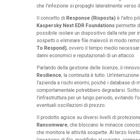
che l'infezione si propaghi lateralmente verso i
Il concetto di
Response (Risposta)
è l'altro p
Kaspersky Next EDR Foundations
permette di
possibile isolare un dispositivo dalla rete per
sospetti o eliminare file malevoli in modo remo
To Respond)
, ovvero il tempo medio necessario 
danni economici e reputazionali di un attacco.
Parlando della gestione delle licenze, il rinnovo
Resilience
, la continuità è tutto. Un'interruzio
l'azienda a rischi enormi, poiché i database di m
comportamentale potrebbero degradarsi. Sottoscr
l'infrastruttura per un lungo periodo, evitando l
eventuali oscillazioni di prezzo.
Il prodotto agisce su diversi livelli di protezione
Ransomware
, che bloccano le minacce conosci
che monitora le attività sospette. Al terzo livell
(creazione di file, modifiche al registro, conness