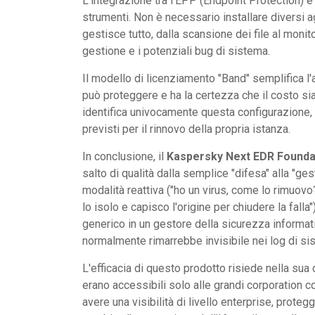
L'integrazione tra l'EPP (Endpoint Protection) e
strumenti. Non è necessario installare diversi ag
gestisce tutto, dalla scansione dei file al moni
gestione e i potenziali bug di sistema.
Il modello di licenziamento "Band" semplifica l
può proteggere e ha la certezza che il costo si
identifica univocamente questa configurazione, g
previsti per il rinnovo della propria istanza.
In conclusione, il
Kaspersky Next EDR Founda
salto di qualità dalla semplice "difesa" alla "g
modalità reattiva ("ho un virus, come lo rimuovo?"
lo isolo e capisco l'origine per chiudere la fall
generico in un gestore della sicurezza informati
normalmente rimarrebbe invisibile nei log di si
L'efficacia di questo prodotto risiede nella su
erano accessibili solo alle grandi corporation c
avere una visibilità di livello enterprise, prote