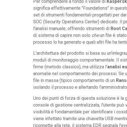
Per comprendere a fondo il valore di
Kaspersk
significa effettivamente "Foundations" in questo 
set di strumenti fondamentali progettati per dare
SOC (Security Operations Center) dedicato. Il p
l'analisi manuale, offrendo strumenti di
Root Ca
di sistema di capire non solo
che
un file è stat
processo lo ha generato e quali altri file ha tent
L'architettura del prodotto si basa su un'integra
moduli di monitoraggio comportamentale. Il siste
firme (metodo classico), ma utilizza l'
analisi eu
anomalie nel comportamento dei processi. Se un
file in massa (tipico comportamento di un
Ran
isolando il processo e allertando l'amministrato
Uno dei punti di forza di questa soluzione è la
console di gestione centralizzata, l'utente può v
visibilità è fondamentale per identificare i cosi
viene infettato tramite una chiavetta USB mentre 
riconnette alla rete, il sistema EDR segnala l'e