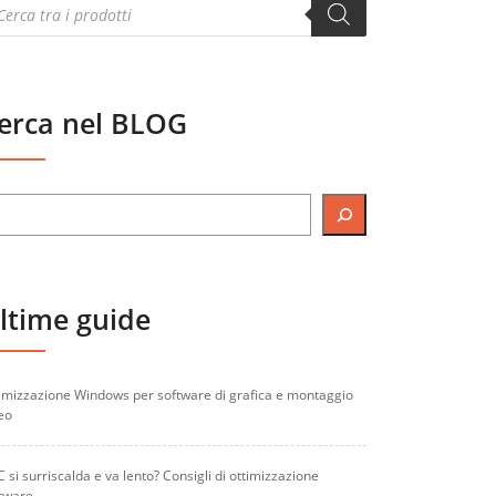
oducts
arch
erca nel BLOG
ltime guide
imizzazione Windows per software di grafica e montaggio
eo
PC si surriscalda e va lento? Consigli di ottimizzazione
tware