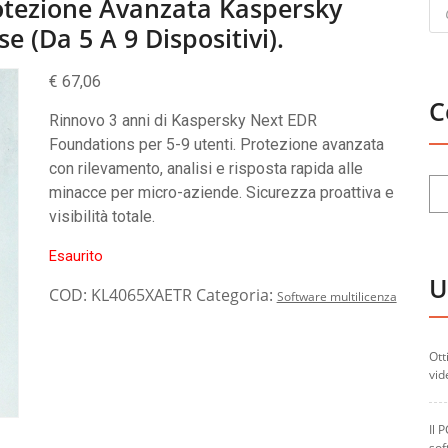
Pr
otezione Avanzata Kaspersky
se
e (da 5 A 9 Dispositivi).
€
67,06
C
Rinnovo 3 anni di Kaspersky Next EDR
Foundations per 5-9 utenti. Protezione avanzata
con rilevamento, analisi e risposta rapida alle
minacce per micro-aziende. Sicurezza proattiva e
visibilità totale.
Esaurito
U
COD:
KL4065XAETR
Categoria:
Software multilicenza
Ott
vid
Il 
sof