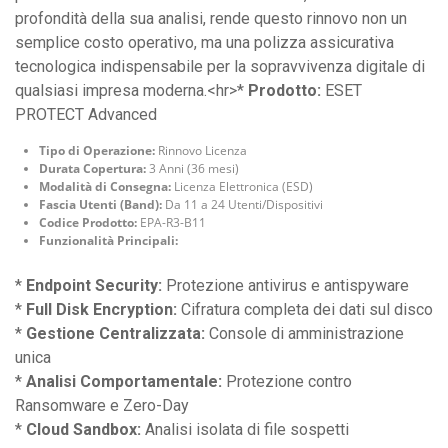
profondità della sua analisi, rende questo rinnovo non un
semplice costo operativo, ma una polizza assicurativa
tecnologica indispensabile per la sopravvivenza digitale di
qualsiasi impresa moderna.<hr>*
Prodotto:
ESET
PROTECT Advanced
Tipo di Operazione:
Rinnovo Licenza
Durata Copertura:
3 Anni (36 mesi)
Modalità di Consegna:
Licenza Elettronica (ESD)
Fascia Utenti (Band):
Da 11 a 24 Utenti/Dispositivi
Codice Prodotto:
EPA-R3-B11
Funzionalità Principali:
*
Endpoint Security:
Protezione antivirus e antispyware
*
Full Disk Encryption:
Cifratura completa dei dati sul disco
*
Gestione Centralizzata:
Console di amministrazione
unica
*
Analisi Comportamentale:
Protezione contro
Ransomware e Zero-Day
*
Cloud Sandbox:
Analisi isolata di file sospetti