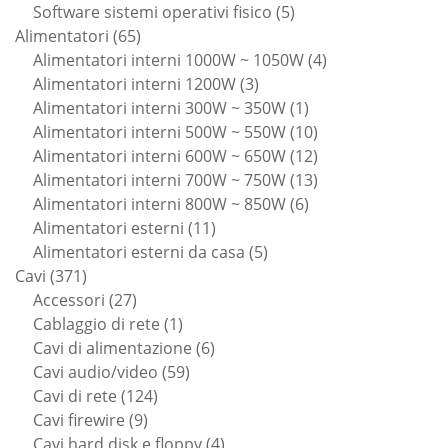
prodotti
5
Software sistemi operativi fisico
5
65
prodotti
Alimentatori
65
prodotti
4
Alimentatori interni 1000W ~ 1050W
4
3
prodotti
Alimentatori interni 1200W
3
prodotti
1
Alimentatori interni 300W ~ 350W
1
prodotto
10
Alimentatori interni 500W ~ 550W
10
prodotti
12
Alimentatori interni 600W ~ 650W
12
prodotti
13
Alimentatori interni 700W ~ 750W
13
6
prodotti
Alimentatori interni 800W ~ 850W
6
11
prodotti
Alimentatori esterni
11
prodotti
5
Alimentatori esterni da casa
5
371
prodotti
Cavi
371
prodotti
27
Accessori
27
prodotti
1
Cablaggio di rete
1
prodotto
6
Cavi di alimentazione
6
59
prodotti
Cavi audio/video
59
124
prodotti
Cavi di rete
124
9
prodotti
Cavi firewire
9
prodotti
4
Cavi hard disk e floppy
4