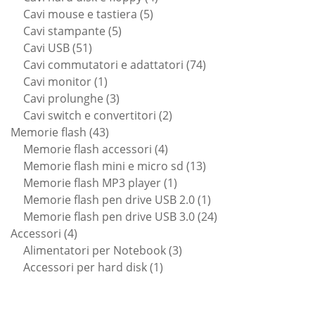
5
prodotti
Cavi mouse e tastiera
5
5
prodotti
Cavi stampante
5
51
prodotti
Cavi USB
51
prodotti
74
Cavi commutatori e adattatori
74
1
prodotti
Cavi monitor
1
prodotto
3
Cavi prolunghe
3
prodotti
2
Cavi switch e convertitori
2
43
prodotti
Memorie flash
43
prodotti
4
Memorie flash accessori
4
prodotti
13
Memorie flash mini e micro sd
13
1
prodotti
Memorie flash MP3 player
1
prodotto
1
Memorie flash pen drive USB 2.0
1
prodotto
24
Memorie flash pen drive USB 3.0
24
4
prodotti
Accessori
4
prodotti
3
Alimentatori per Notebook
3
1
prodotti
Accessori per hard disk
1
prodotto