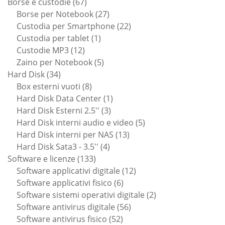
67
Borse e custodie
67
prodotti
27
Borse per Notebook
27
prodotti
22
Custodia per Smartphone
22
1
prodotti
Custodia per tablet
1
12
prodotto
Custodie MP3
12
prodotti
5
Zaino per Notebook
5
34
prodotti
Hard Disk
34
prodotti
8
Box esterni vuoti
8
prodotti
1
Hard Disk Data Center
1
3
prodotto
Hard Disk Esterni 2.5''
3
prodotti
5
Hard Disk interni audio e video
5
13
prodotti
Hard Disk interni per NAS
13
4
prodotti
Hard Disk Sata3 - 3.5''
4
133
prodotti
Software e licenze
133
prodotti
12
Software applicativi digitale
12
6
prodotti
Software applicativi fisico
6
prodotti
2
Software sistemi operativi digitale
2
56
prodotti
Software antivirus digitale
56
52
prodotti
Software antivirus fisico
52